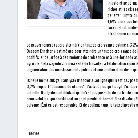
injuste et ne perme
riches et les class
cet effet, l’invité 
1,6%, alors que les
taux restent modest
étant donné qu’aucu
Le gouvernement espère atteindre un taux de croissance estimé à 3,2% 
Bassem Ennaifer a estimé que pour atteindre un taux de croissance de 3,
positifs, et ce, grâce à des moteurs de croissance et à une demande ac
agricole. Cela s'ajoute à la nécessité de travailler à l'élaboration d'une
augmentation des investissements publics et une amélioration des export
Dans le même sillage, l’analyste financier a souligné qu'il n'est pas pos
3,2% requiert “beaucoup de chance”, d'autant plus qu'il s'agit d'un taux é
actuelle. Il a également déclaré qu’il n'est pas possible de parler de c
renouvelables, qui constituent un point positif et doivent être développ
puisque l'État en est responsable. Et de souligner que le taux d'investis
Themes :