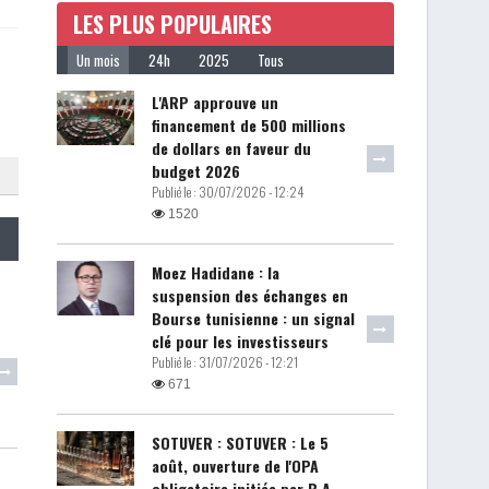
LES PLUS POPULAIRES
Un mois
24h
2025
Tous
L'ARP approuve un
financement de 500 millions
de dollars en faveur du
budget 2026
Publié le :
30/07/2026 - 12:24
1520
Moez Hadidane : la
suspension des échanges en
Bourse tunisienne : un signal
clé pour les investisseurs
Publié le :
31/07/2026 - 12:21
671
SOTUVER : SOTUVER : Le 5
août, ouverture de l'OPA
obligatoire initiée par B.A