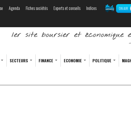
se
Agenda
Fiches sociétés
Experts et conseils
Indices
ON AIR
Aller au
contenu
principal
S
SECTEURS
FINANCE
ECONOMIE
POLITIQUE
MAG