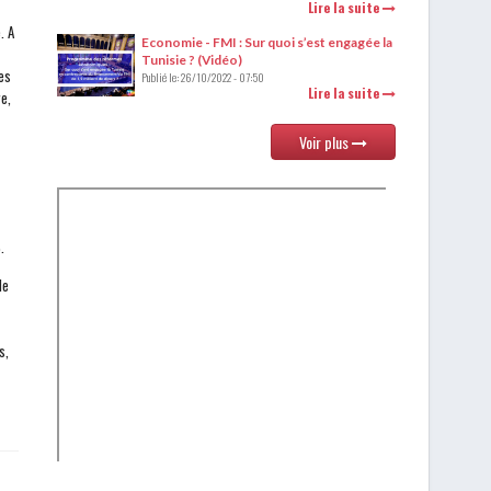
Lire la suite
. A
Economie - FMI : Sur quoi s’est engagée la
Tunisie ? (Vidéo)
es
Publié le:
26/10/2022 - 07:50
Lire la suite
e,
Voir plus
.
de
s,