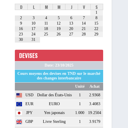
D
L
M
M
J
V
S
1
2
3
4
5
6
7
8
9
10
11
12
13
14
15
16
17
18
19
20
21
22
23
24
25
26
27
28
29
30
31
DEVISES
Date: 23/10/2025
Cours moyens des devises en TND sur le marché
des changes interbancaire
Unité
Achat
USD
Dollar des États-Unis
1
2.9368
EUR
EURO
1
3.4083
JPY
Yen japonais
1.000
19.2504
GBP
Livre Sterling
1
3.9179