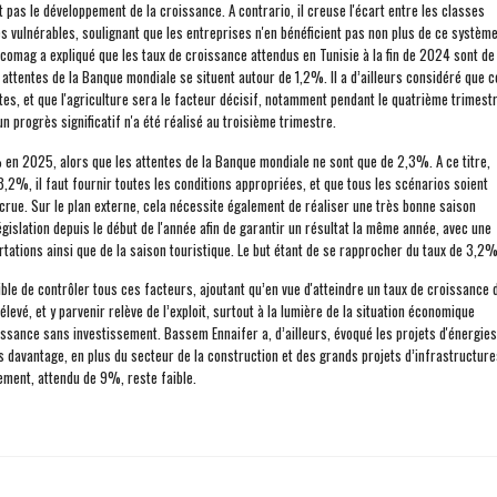
t pas le développement de la croissance. A contrario, il creuse l'écart entre les classes
es vulnérables, soulignant que les entreprises n'en bénéficient pas non plus de ce système
d’Ecomag a expliqué que les taux de croissance attendus en Tunisie à la fin de 2024 sont de
 attentes de la Banque mondiale se situent autour de 1,2%. Il a d’ailleurs considéré que c
es, et que l'agriculture sera le facteur décisif, notamment pendant le quatrième trimestr
n progrès significatif n'a été réalisé au troisième trimestre.
en 2025, alors que les attentes de la Banque mondiale ne sont que de 2,3%. A ce titre,
2%, il faut fournir toutes les conditions appropriées, et que tous les scénarios soient
crue. Sur le plan externe, cela nécessite également de réaliser une très bonne saison
 législation depuis le début de l'année afin de garantir un résultat la même année, avec une
ations ainsi que de la saison touristique. Le but étant de se rapprocher du taux de 3,2%
sible de contrôler tous ces facteurs, ajoutant qu’en vue d'atteindre un taux de croissance 
levé, et y parvenir relève de l’exploit, surtout à la lumière de la situation économique
roissance sans investissement. Bassem Ennaifer a, d’ailleurs, évoqué les projets d'énergies
és davantage, en plus du secteur de la construction et des grands projets d’infrastructure
sement, attendu de 9%, reste faible.