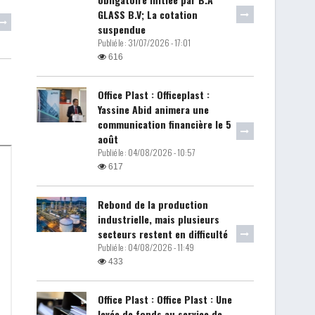
GLASS B.V; La cotation
suspendue
Publié le :
31/07/2026 - 17:01
616
Office Plast : Officeplast :
Yassine Abid animera une
communication financière le 5
août
Publié le :
04/08/2026 - 10:57
617
Rebond de la production
industrielle, mais plusieurs
secteurs restent en difficulté
Publié le :
04/08/2026 - 11:49
433
Office Plast : Office Plast : Une
levée de fonds au service de