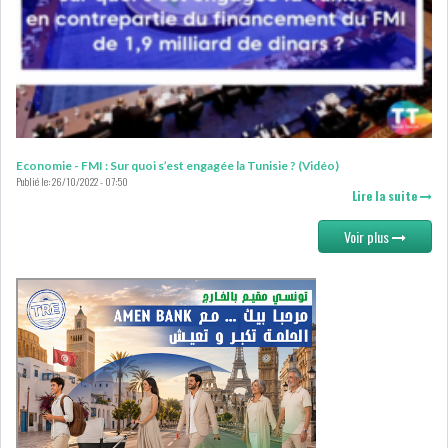
DE FINANCEMEN...
LE CALENDRIER FISCAL ET
SOCIAL 2021: LES...
RSS
Economie - FMI : Sur quoi s’est engagée la Tunisie ? (Vidéo)
Publié le:
26/10/2022 - 07:50
Lire la suite
ECONOMIE
Voir plus
ACTUALITÉS
EMPLOI
ÉCONOMIQUES
PRIVATISATION
NOMINATION
ACTUALITÉS DES
DEVISES
SOCIÉTÉS