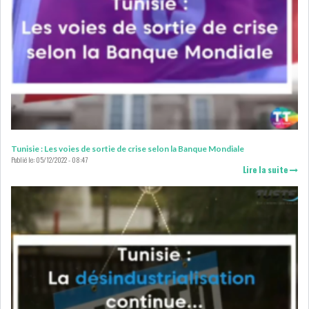
OFFICE PLAST : UNE LEVÉE DE
FONDS AU SER...
OFFICEPLAST : YASSINE ABID
Tunisie : Les voies de sortie de crise selon la Banque Mondiale
ANIMERA UNE C...
Publié le:
05/12/2022 - 08:47
Lire la suite
ENNAKL LÈVE 60 MD SUR LE
MARCHÉ OBLIGATA...
SIAME : LES TENSIONS
GÉOPOLITIQUES ET LE...