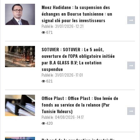
Moez Hadidane : la suspension des
LE DÉFICIT COURANT SE
échanges en Bourse tunisienne : un
CREUSE À NOUVEAU,...
signal clé pour les investisseurs
Publié le :
31/07/2026 - 12:21
671
INS : L'INFLATION RECULE À
5,1% EN...
SOTUVER : SOTUVER : Le 5 août,
ouverture de l'OPA obligatoire initiée
par B.A GLASS B.V; La cotation
IRADA : PREMIER APPEL À
suspendue
FONDATION POUR L...
Publié le :
31/07/2026 - 17:01
621
RSS
Office Plast : Office Plast : Une levée de
POLITIQUE
fonds au service de la relance (Par
Tunisie Valeurs)
Publié le :
04/08/2026 - 14:17
420
ELECTIONS
ACTUALITÉS
PRÉSIDENTIELLES
GOUVERNEMENT