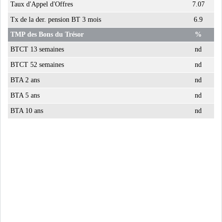
Taux d'Appel d'Offres
7.07
LA CHINE CONSOLIDE SA
PLACE PARMI LES LE...
Tx de la der. pension BT 3 mois
6.9
TMP des Bons du Trésor
%
BTCT 13 semaines
nd
LE GROUPE QNB AUGMENTE
SON BÉNÉFICE DE 3...
BTCT 52 semaines
nd
BTA 2 ans
nd
RSS
BTA 5 ans
nd
BTA 10 ans
nd
INTERVIEWS
TUSTEX PLUS