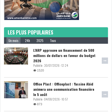
LOI DE FINANCE
ENERGIE
MATIÈRES PREMIÈRES
RATING
LES PLUS POPULAIRES
MÉDIAS
EDUCATION
Un mois
24h
2025
Tous
TOURISME
L'ARP approuve un financement de 500
millions de dollars en faveur du budget
2026
DONNÉES
Publié le :
30/07/2026 - 12:24
MACROÉCONOMIQUES
1520
Office Plast : Officeplast : Yassine Abid
animera une communication financière
le 5 août
HAUSSE DES RÉSERVES DE
Publié le :
04/08/2026 - 10:57
DEVISES À 97 JOUR...
873