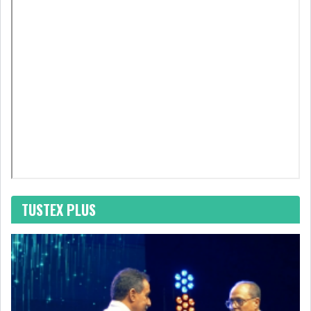
GRAPHIQUE TUNINDEX
GRAPHIQUE DU TUNINDEX
RSS ANALYSES QUOTIDIENNES
RSS ANALYSES HEBDOMADAIRES
RSS ZOOMS
TUSTEX PLUS
SECTEURS
ASSURANCES
PHARMACEUTIQUE
BANCAIRE
AUDIOVISUEL