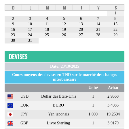
D
L
M
M
J
V
S
1
ATTIJARIWAFA BANK : LA
2
3
4
5
6
7
8
HAUSSE DES BÉNÉFI...
9
10
11
12
13
14
15
16
17
18
19
20
21
22
23
24
25
26
27
28
29
APRÈS LA SÉCHERESSE, LE
30
31
MAGHREB VA VERS...
DEVISES
TRANSITION VERTE AU
Date: 23/10/2025
MAGHREB : ENTRE OPPO...
Cours moyens des devises en TND sur le marché des changes
interbancaire
RSS
Unité
Achat
USD
Dollar des États-Unis
1
2.9368
INTERNATIONAL
EUR
EURO
1
3.4083
JPY
Yen japonais
1.000
19.2504
MENA
AFRIQUE DU NORD
GBP
Livre Sterling
1
3.9179