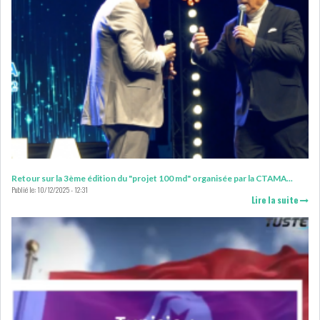
LEASING
LOGISTIQUE ET
TRANSPORT
SANTÉ
TOURSIME
DISTRIBUTION
COMPOSANTS
AUTOMOBILES
Retour sur la 3ème édition du "projet 100 md" organisée par la CTAMA...
CHIMIE
DISTRIBUTION
Publié le:
10/12/2025 - 12:31
AUTOMOBILE
Lire la suite
FINANCIER
IMMOBILIER
HOLDING
INDUSTRIEL
AGRO-ALIMENTAIRE
DIVERS