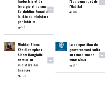
l'industrie et de
l'Équipement et de
l'énergie et nomme
l'Habitat
Salehddine Zouari à
COURS DU JOUR
487
la tête du ministère
par intérim
ANALYSE QUOTIDIENNE
144
ANALYSE HEBDOMADAIRE
Michket Slama
La composition du
Khaldi remplace
gouvernement suite
ZOOM ENTREPRISE
Sihem Boughdiri
au remaniement
Nemsia au
ministériel
HISTORIQUE DES ZOOMS
ministère des
1617
finances
1178
ARCHIVES DES COURS
HISTORIQUE ANALYSES HEBDOMADAIRES
SICAV