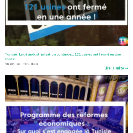
RSS
FINANCE
FISCALITE
Tunisie : La désindustrialisation continue… 121 usines ont fermé en une
année
Publié le:
08/11/2022 - 07:38
Lire la suite
ENTRÉE EN VIGUEUR DE LA
TAXE SUR LE PATR...
FISCALITÉ : LONGUE LISTE
DES ACTIVITÉS Q...
BOURSE DE TUNIS : UN OUTIL