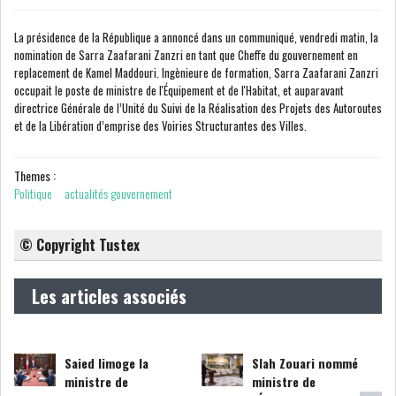
La présidence de la République a annoncé dans un communiqué, vendredi matin, la
nomination de Sarra Zaafarani Zanzri en tant que Cheffe du gouvernement en
BOURSE DE TUNIS : LE REVENU
replacement de Kamel Maddouri. Ingènieure de formation, Sarra Zaafarani Zanzri
GLOBAL DES S...
occupait le poste de ministre de l'Équipement et de l'Habitat, et auparavant
directrice Générale de l’Unité du Suivi de la Réalisation des Projets des Autoroutes
et de la Libération d’emprise des Voiries Structurantes des Villes.
BOURSE DE TUNIS : LE
TUNINDEX SE MAINTIE...
Themes :
Politique
actualités gouvernement
OFFICE PLAST : UNE LEVÉE DE
FONDS AU SER...
© Copyright Tustex
RSS
Les articles associés
COTATION ET ANALYSES
Saied limoge la
Slah Zouari nommé
ministre de
ministre de
FICHES SOCIÉTÉS