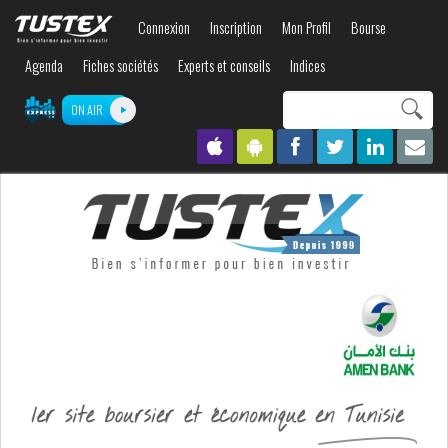
Aller au
Connexion
Inscription
Mon Profil
Bourse
contenu
principal
Agenda
Fiches sociétés
Experts et conseils
Indices
Search this site
ON AIR
Formulaire de
recherche