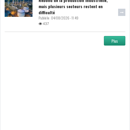
Rebond de la production industrielle,
mais plusieurs secteurs restent en
DIVERS
ASSEMBLÉE DES
difficulté
REPRÉSENTANTS DU
Publié le :
04/08/2026 - 11:49
PEUPLE (ARP)
437
Plus
SAIED LIMOGE LA MINISTRE DE
L'INDUS...
SLAH ZOUARI NOMMÉ
MINISTRE DE L'ÉQU...
SARRA ZAAFRANI ZENZRI
NOUVELLE CHEFFE DU...