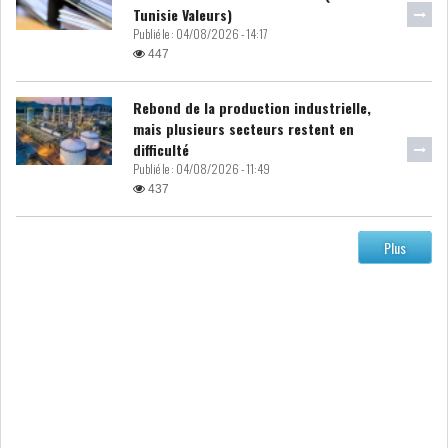
Tunisie Valeurs)
LE DÉFICIT COURANT SE
Publié le :
04/08/2026 - 14:17
CREUSE À NOUVEAU,...
447
Rebond de la production industrielle,
INS : L'INFLATION RECULE À
mais plusieurs secteurs restent en
5,1% EN...
difficulté
Publié le :
04/08/2026 - 11:49
437
IRADA : PREMIER APPEL À
FONDATION POUR L...
Plus
RSS
POLITIQUE
ELECTIONS
ACTUALITÉS
PRÉSIDENTIELLES
GOUVERNEMENT