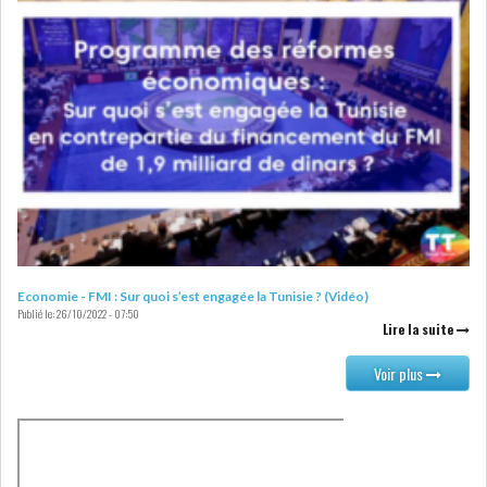
RSS
FINANCE
FISCALITE
ENTRÉE EN VIGUEUR DE LA
Economie - FMI : Sur quoi s’est engagée la Tunisie ? (Vidéo)
TAXE SUR LE PATR...
Publié le:
26/10/2022 - 07:50
Lire la suite
Voir plus
FISCALITÉ : LONGUE LISTE
DES ACTIVITÉS Q...
BOURSE DE TUNIS : UN OUTIL