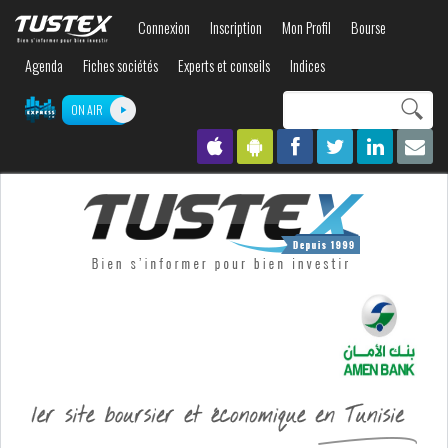
Aller au
Connexion
Inscription
Mon Profil
Bourse
contenu
principal
Agenda
Fiches sociétés
Experts et conseils
Indices
Search this site
ON AIR
Formulaire de
recherche