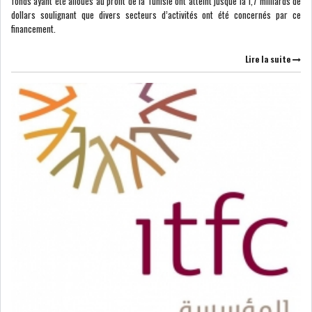
fonds ayant été alloués au profit de la Tunisie ont atteint jusque là 1,7 milliards de
dollars soulignant que divers secteurs d’activités ont été concernés par ce
financement.
BOURSE DE TUNIS : LE
TUNINDEX GLISSE LÉG...
Lire la suite
BOURSE DE TUNIS : LE REVENU
GLOBAL DES S...
BOURSE DE TUNIS : LE
TUNINDEX SE MAINTIE...
RSS
COTATION ET ANALYSES
FICHES SOCIÉTÉS