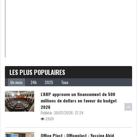
DE FINANCEMEN...
LE CALENDRIER FISCAL ET
SOCIAL 2021: LES...
RSS
ECONOMIE
LES PLUS POPULAIRES
Un mois
24h
2025
Tous
ACTUALITÉS
EMPLOI
ÉCONOMIQUES
L'ARP approuve un financement de 500
millions de dollars en faveur du budget
2026
PRIVATISATION
NOMINATION
Publié le :
30/07/2026 - 12:24
1520
ACTUALITÉS DES
DEVISES
SOCIÉTÉS
Office Plast : Officeplast : Yassine Abid