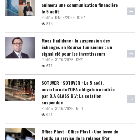
animera une communication financière
LOI DE FINANCE
ENERGIE
le 5 août
Publié le :
04/08/2026 - 10:57
874
MATIÈRES PREMIÈRES
RATING
Moez Hadidane : la suspension des
MÉDIAS
EDUCATION
échanges en Bourse tunisienne : un
signal clé pour les investisseurs
TOURISME
Publié le :
31/07/2026 - 12:21
671
DONNÉES
SOTUVER : SOTUVER : Le 5 août,
MACROÉCONOMIQUES
ouverture de l'OPA obligatoire initiée
par B.A GLASS B.V; La cotation
suspendue
Publié le :
31/07/2026 - 17:01
621
HAUSSE DES RÉSERVES DE
DEVISES À 97 JOUR...
Office Plast : Office Plast : Une levée de
fonds au service de la relance (Par