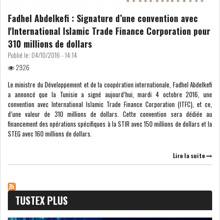
Fadhel Abdelkefi : Signature d’une convention avec
COURS DU JOUR
l'International Islamic Trade Finance Corporation pour
310 millions de dollars
ANALYSE QUOTIDIENNE
Publié le:
04/10/2016 - 14:14
2926
ANALYSE HEBDOMADAIRE
Le ministre du Développement et de la coopération internationale, Fadhel Abdelkefi
a annoncé que la Tunisie a signé aujourd’hui, mardi 4 octobre 2016, une
ZOOM ENTREPRISE
convention avec International Islamic Trade Finance Corporation (ITFC), et ce,
d’une valeur de 310 millions de dollars. Cette convention sera dédiée au
financement des opérations spécifiques à la STIR avec 150 millions de dollars et la
HISTORIQUE DES ZOOMS
STEG avec 160 millions de dollars.
ARCHIVES DES COURS
Lire la suite
HISTORIQUE ANALYSES HEBDOMADAIRES
TUSTEX PLUS
SICAV