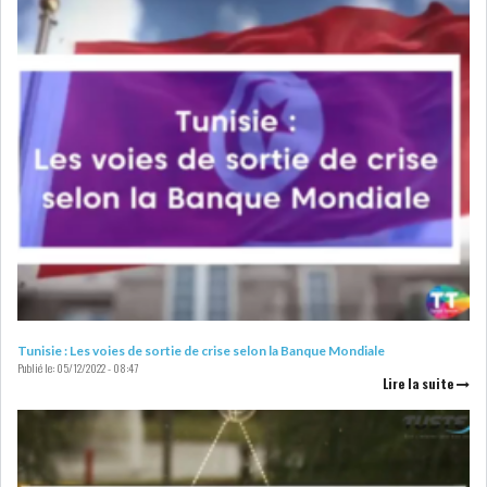
LEASING
LOGISTIQUE ET
TRANSPORT
SANTÉ
TOURSIME
DISTRIBUTION
COMPOSANTS
AUTOMOBILES
CHIMIE
DISTRIBUTION
AUTOMOBILE
FINANCIER
IMMOBILIER
Tunisie : Les voies de sortie de crise selon la Banque Mondiale
Publié le:
05/12/2022 - 08:47
Lire la suite
HOLDING
INDUSTRIEL
AGRO-ALIMENTAIRE
DIVERS