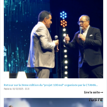
GRAPHIQUE TUNINDEX
GRAPHIQUE DU TUNINDEX
RSS ANALYSES QUOTIDIENNES
RSS ANALYSES HEBDOMADAIRES
RSS ZOOMS
SECTEURS
Retour sur la 3ème édition du "projet 100 md" organisée par la CTAMA...
Publié le:
10/12/2025 - 12:31
Lire la suite
ASSURANCES
PHARMACEUTIQUE
BANCAIRE
AUDIOVISUEL