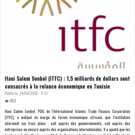
NOMINATIONS
NOTATION
PRIVATISATION & OPV
RAPPORTS DE GESTION
INDICATEURS
DIVERS
INTERMÉDIAIRES
OPINION
ANALYSE MARCHÉ
Hani Salem Sonbol (ITFC) : 1,5 milliards de dollars sont
SONDAGES
COMMUNIQUÉS DE
consacrés à la relance économique en Tunisie
PRESSE
Publié le:
24/04/2018 - 17:51
953
Hani Salem Sonbol, PDG de l’International Islamic Trade Finance Corporation
(ITFC), a indiqué en marge du Forum économique africain, que l’institution
intervient sur trois plans : soit auprès des gouvernements, soit auprès des
BOURSE DE TUNIS : LE
entreprises ou encore auprès des organisations internationales. Il a ajouté que les
TUNINDEX RESTE MAL...