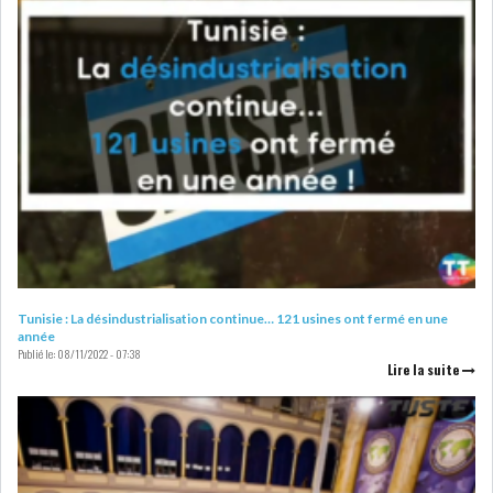
OFFICE PLAST : UNE LEVÉE DE
FONDS AU SER...
OFFICEPLAST : YASSINE ABID
ANIMERA UNE C...
ENNAKL LÈVE 60 MD SUR LE
Tunisie : La désindustrialisation continue… 121 usines ont fermé en une
année
MARCHÉ OBLIGATA...
Publié le:
08/11/2022 - 07:38
Lire la suite
SIAME : LES TENSIONS
GÉOPOLITIQUES ET LE...