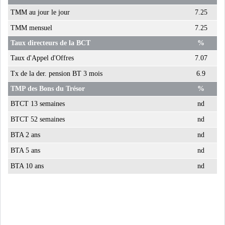
TMM au jour le jour
7.25
USA & CANADA
AFRIQUE
SUBSAHARIENNE
TMM mensuel
7.25
Taux directeurs de la BCT
%
EUROPE
ASIE
Taux d'Appel d'Offres
7.07
Tx de la der. pension BT 3 mois
6.9
AMÉRIQUE LATINE
RESTE DU MONDE
TMP des Bons du Trésor
%
BTCT 13 semaines
nd
BTCT 52 semaines
nd
BTA 2 ans
nd
LE PÉTROLE SE STABILISE
BTA 5 ans
nd
SOUS LES 80 DOLL...
BTA 10 ans
nd
DANS UNE ÈRE DE FAIBLE
CROISSANCE, L...