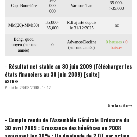
140
35.000-
Cap. Boursière
000
Var. sur 1 an
>35.000
000
LE CMF ET LA BANQUE DE
35,000-
Rdt ajusté depuis
MM(20)-MM(50)
nc
FRANCE RENFORCENT...
35,000
le 31/12/2025
Echg. quot.
Advance/Decline
0 hausses
/
0
moyen (sur une
0
OFFICEPLAST CHERCHE DEUX
(sur une année)
baisses
année)
ADMINISTRATEURS...
- Résultat net stable au 30 juin 2009 (Télécharger les
états financiers au 30 juin 2009) [suite]
L’ATB RENFORCE SON
ENGAGEMENT AUPRÈS DES...
ASTREE
Publié le:
26/08/2009 - 16:42
RSS
Lire la suite
COTATION ET ANALYSES
- Compte rendu de l’Assemblée Générale Ordinaire du
30 avril 2009 : Croissance des bénéfices en 2008
avoisinant les 30% ; Un dividende de 2 DT par action
FICHES SOCIÉTÉS