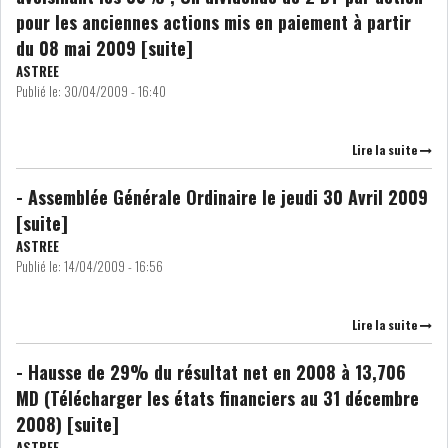
pour les anciennes actions mis en paiement à partir
du 08 mai 2009 [suite]
COURS DU JOUR
ASTREE
Publié le:
30/04/2009 - 16:40
ANALYSE QUOTIDIENNE
Lire la suite
ANALYSE HEBDOMADAIRE
- Assemblée Générale Ordinaire le jeudi 30 Avril 2009
ZOOM ENTREPRISE
[suite]
ASTREE
HISTORIQUE DES ZOOMS
Publié le:
14/04/2009 - 16:56
ARCHIVES DES COURS
Lire la suite
HISTORIQUE ANALYSES HEBDOMADAIRES
- Hausse de 29% du résultat net en 2008 à 13,706
MD (Télécharger les états financiers au 31 décembre
SICAV
2008) [suite]
ASTREE