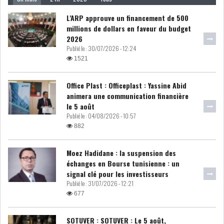
MICHKET SLAMA KHALDI
L'ARP approuve un financement de 500
REMPLACE SIHEM BOUG...
millions de dollars en faveur du budget
2026
RSS
Publié le :
30/07/2026 - 12:24
1521
MAGHREB
Office Plast : Officeplast : Yassine Abid
animera une communication financière
le 5 août
ALGÉRIE
MAROC
Publié le :
04/08/2026 - 10:57
882
LIBYE
MAURITANIE
Moez Hadidane : la suspension des
échanges en Bourse tunisienne : un
signal clé pour les investisseurs
Publié le :
31/07/2026 - 12:21
677
MAURITANIE : MATTEL LANCE
SA SOLUTION DE...
SOTUVER : SOTUVER : Le 5 août,