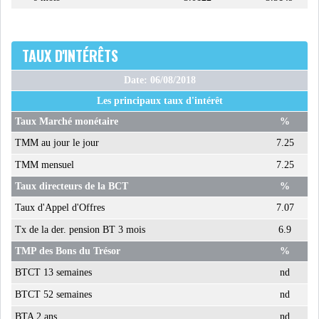
TAUX D'INTÉRÊTS
Date: 06/08/2018
Les principaux taux d'intérêt
Taux Marché monétaire
%
TMM au jour le jour
7.25
TMM mensuel
7.25
Taux directeurs de la BCT
%
Taux d'Appel d'Offres
7.07
Tx de la der. pension BT 3 mois
6.9
TMP des Bons du Trésor
%
BTCT 13 semaines
nd
BTCT 52 semaines
nd
BTA 2 ans
nd