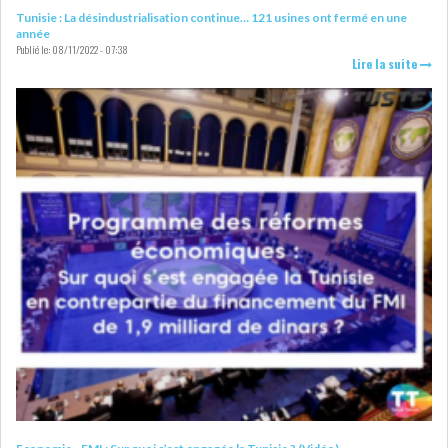
Tunisie : La désindustrialisation continue… 121 usines ont fermé en une
LE DÉFICIT COURANT SE
année
Publié le:
08/11/2022 - 07:38
CREUSE À NOUVEAU,...
Lire la suite
INS : L'INFLATION RECULE À
5,1% EN...
IRADA : PREMIER APPEL À
FONDATION POUR L...
RSS
POLITIQUE
ELECTIONS
ACTUALITÉS
PRÉSIDENTIELLES
GOUVERNEMENT