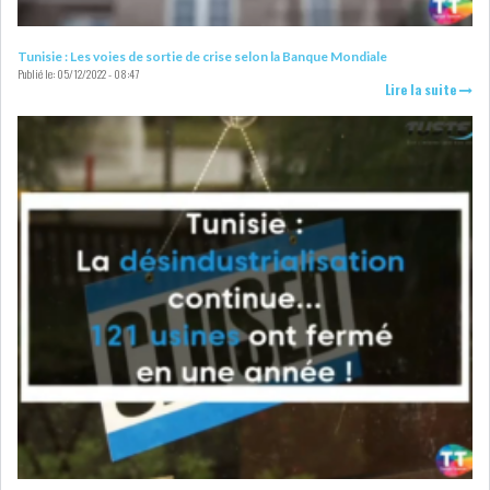
LOI DE FINANCE
ENERGIE
Tunisie : Les voies de sortie de crise selon la Banque Mondiale
Publié le:
05/12/2022 - 08:47
Lire la suite
MATIÈRES PREMIÈRES
RATING
MÉDIAS
EDUCATION
TOURISME
DONNÉES
MACROÉCONOMIQUES
HAUSSE DES RÉSERVES DE
DEVISES À 97 JOUR...