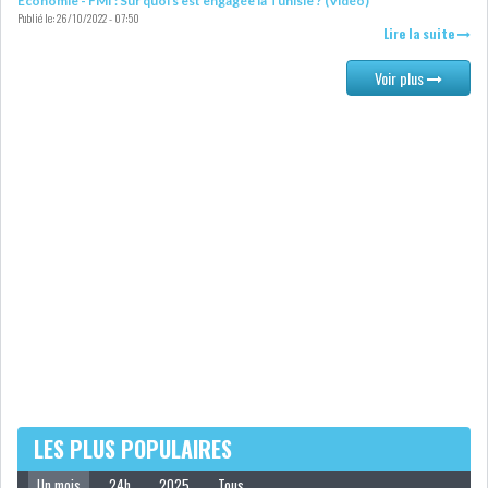
Economie - FMI : Sur quoi s’est engagée la Tunisie ? (Vidéo)
Publié le:
26/10/2022 - 07:50
Lire la suite
DIVERS
ASSEMBLÉE DES
REPRÉSENTANTS DU
Voir plus
PEUPLE (ARP)
SAIED LIMOGE LA MINISTRE DE
L'INDUS...
SLAH ZOUARI NOMMÉ
MINISTRE DE L'ÉQU...
SARRA ZAAFRANI ZENZRI
NOUVELLE CHEFFE DU...
LES PLUS POPULAIRES
Un mois
24h
2025
Tous