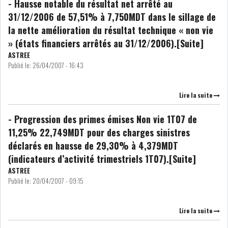
- Hausse notable du résultat net arrêté au
31/12/2006 de 57,51% à 7,750MDT dans le sillage de
la nette amélioration du résultat technique « non vie
» (états financiers arrêtés au 31/12/2006).[Suite]
ASTREE
L’ATB RENFORCE SON
Publié le:
26/04/2007 - 16:43
ENGAGEMENT AUPRÈS DES...
Lire la suite
OFFICE PLAST : UNE LEVÉE DE
FONDS AU SER...
- Progression des primes émises Non vie 1T07 de
11,25% 22,749MDT pour des charges sinistres
déclarés en hausse de 29,30% à 4,379MDT
OFFICEPLAST : YASSINE ABID
(indicateurs d’activité trimestriels 1T07).[Suite]
ANIMERA UNE C...
ASTREE
Publié le:
20/04/2007 - 09:15
ENNAKL LÈVE 60 MD SUR LE
MARCHÉ OBLIGATA...
Lire la suite