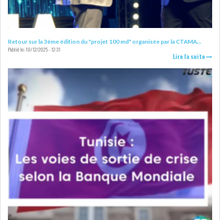
DE FINANCEMEN...
LE CALENDRIER FISCAL ET
Retour sur la 3ème édition du "projet 100 md" organisée par la CTAMA...
SOCIAL 2021: LES...
Publié le:
10/12/2025 - 12:31
Lire la suite
RSS
ECONOMIE
ACTUALITÉS
EMPLOI
ÉCONOMIQUES
PRIVATISATION
NOMINATION
ACTUALITÉS DES
DEVISES
SOCIÉTÉS