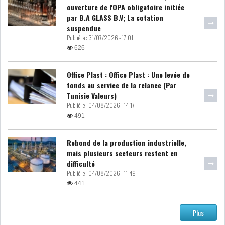
ouverture de l'OPA obligatoire initiée
par B.A GLASS B.V; La cotation
ATTIJARIWAFA BANK : LA
suspendue
HAUSSE DES BÉNÉFI...
Publié le :
31/07/2026 - 17:01
626
APRÈS LA SÉCHERESSE, LE
Office Plast : Office Plast : Une levée de
MAGHREB VA VERS...
fonds au service de la relance (Par
Tunisie Valeurs)
Publié le :
04/08/2026 - 14:17
TRANSITION VERTE AU
491
MAGHREB : ENTRE OPPO...
Rebond de la production industrielle,
RSS
mais plusieurs secteurs restent en
difficulté
Publié le :
04/08/2026 - 11:49
INTERNATIONAL
441
Plus
MENA
AFRIQUE DU NORD