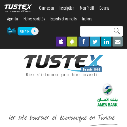
Aller au
Connexion
Inscription
Mon Profil
Bourse
contenu
principal
Agenda
Fiches sociétés
Experts et conseils
Indices
Search this site
ON AIR
Formulaire de
recherche