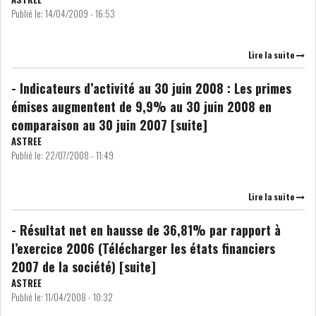
Publié le:
14/04/2009 - 16:53
GRAPHIQUE TUNINDEX
Lire la suite
- Indicateurs d’activité au 30 juin 2008 : Les primes
GRAPHIQUE DU TUNINDEX
émises augmentent de 9,9% au 30 juin 2008 en
comparaison au 30 juin 2007 [suite]
ASTREE
Publié le:
22/07/2008 - 11:49
RSS ANALYSES QUOTIDIENNES
RSS ANALYSES HEBDOMADAIRES
RSS ZOOMS
Lire la suite
SECTEURS
- Résultat net en hausse de 36,81% par rapport à
l’exercice 2006 (Télécharger les états financiers
2007 de la société) [suite]
ASSURANCES
PHARMACEUTIQUE
ASTREE
Publié le:
11/04/2008 - 10:32
BANCAIRE
AUDIOVISUEL