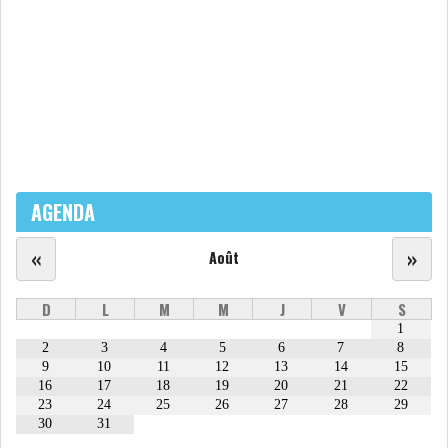
LE PÉTROLE SE STABILISE
SOUS LES 80 DOLL...
DANS UNE ÈRE DE FAIBLE
CROISSANCE, L...
RSS
AGENDA
INTERVIEWS
«
»
Août
TUSTEX PLUS
D
L
M
M
J
V
S
1
2
3
4
5
6
7
8
9
10
11
12
13
14
15
16
17
18
19
20
21
22
23
24
25
26
27
28
29
30
31