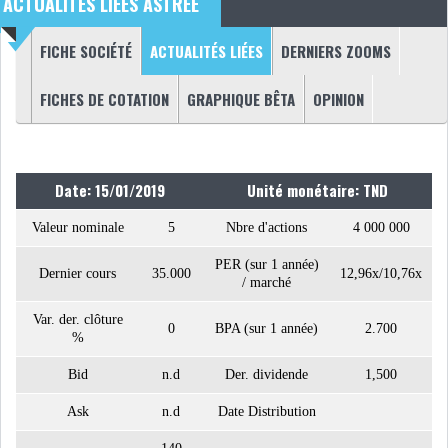
ACTUALITÉS LIÉES ASTREE
NOMINATIONS
NOTATION
(ONGLET ACTIF)
FICHE SOCIÉTÉ
ACTUALITÉS LIÉES
DERNIERS ZOOMS
Onglets principaux
PRIVATISATION & OPV
RAPPORTS DE GESTION
FICHES DE COTATION
GRAPHIQUE BÊTA
OPINION
INDICATEURS
DIVERS
INTERMÉDIAIRES
Date: 15/01/2019
Unité monétaire: TND
OPINION
ANALYSE MARCHÉ
Valeur nominale
5
Nbre d'actions
4 000 000
PER (sur 1 année)
Dernier cours
SONDAGES
35.000
COMMUNIQUÉS DE
12,96x/10,76x
/ marché
PRESSE
Var. der. clôture
0
BPA (sur 1 année)
2.700
%
Bid
n.d
Der. dividende
1,500
Ask
n.d
Date Distribution
BOURSE DE TUNIS : UN BILAN
HEBDOMADAIRE...