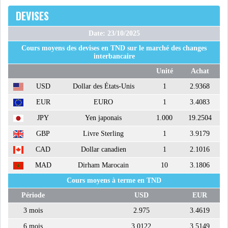
DEVISES
Date: 23/10/2025
Cours moyens des devises en TND sur le marché des changes
interbancaire
Unité
Achat
USD
Dollar des États-Unis
1
2.9368
EUR
EURO
1
3.4083
JPY
Yen japonais
1.000
19.2504
GBP
Livre Sterling
1
3.9179
CAD
Dollar canadien
1
2.1016
MAD
Dirham Marocain
10
3.1806
Cours moyens à terme en TND
Période
USD
EUR
3 mois
2.975
3.4619
6 mois
3.0122
3.5149