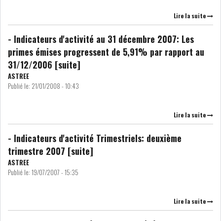
Lire la suite
LEASING
LOGISTIQUE ET
TRANSPORT
- Indicateurs d'activité au 31 décembre 2007: Les
primes émises progressent de 5,91% par rapport au
SANTÉ
TOURSIME
31/12/2006 [suite]
ASTREE
Publié le:
21/01/2008 - 10:43
DISTRIBUTION
COMPOSANTS
AUTOMOBILES
Lire la suite
CHIMIE
DISTRIBUTION
AUTOMOBILE
- Indicateurs d'activité Trimestriels: deuxième
trimestre 2007 [suite]
FINANCIER
IMMOBILIER
ASTREE
Publié le:
19/07/2007 - 15:35
HOLDING
INDUSTRIEL
Lire la suite
AGRO-ALIMENTAIRE
DIVERS