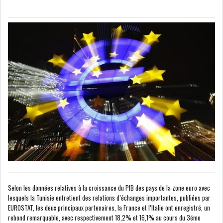
NOMINATIONS
NOTATION
PRIVATISATION & OPV
RAPPORTS DE GESTION
INDICATEURS
DIVERS
INTERMÉDIAIRES
OPINION
ANALYSE MARCHÉ
SONDAGES
COMMUNIQUÉS DE
PRESSE
Selon les données relatives à la croissance du PIB des pays de la zone euro avec
lesquels la Tunisie entretient des relations d’échanges importantes, publiées par
EUROSTAT, les deux principaux partenaires, la France et l’Italie ont enregistré, un
BOURSE DE TUNIS : UN BILAN
rebond remarquable, avec respectivement 18,2% et 16,1% au cours du 3éme
HEBDOMADAIRE...