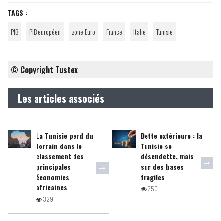
TAGS :
COURS DU JOUR
PIB
PIB européen
zone Euro
France
Italie
Tunisie
ANALYSE QUOTIDIENNE
© Copyright Tustex
ANALYSE HEBDOMADAIRE
Les articles associés
ZOOM ENTREPRISE
HISTORIQUE DES ZOOMS
La Tunisie perd du
Dette extérieure : la
terrain dans le
Tunisie se
ARCHIVES DES COURS
classement des
désendette, mais
principales
sur des bases
économies
fragiles
HISTORIQUE ANALYSES HEBDOMADAIRES
africaines
250
329
SICAV