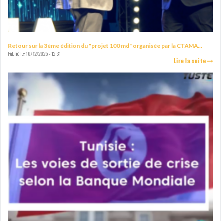
Retour sur la 3ème édition du "projet 100 md" organisée par la CTAMA...
Publié le:
10/12/2025 - 12:31
L’ATB RENFORCE SON
Lire la suite
ENGAGEMENT AUPRÈS DES...
OFFICE PLAST : UNE LEVÉE DE
FONDS AU SER...
OFFICEPLAST : YASSINE ABID
ANIMERA UNE C...
ENNAKL LÈVE 60 MD SUR LE
MARCHÉ OBLIGATA...