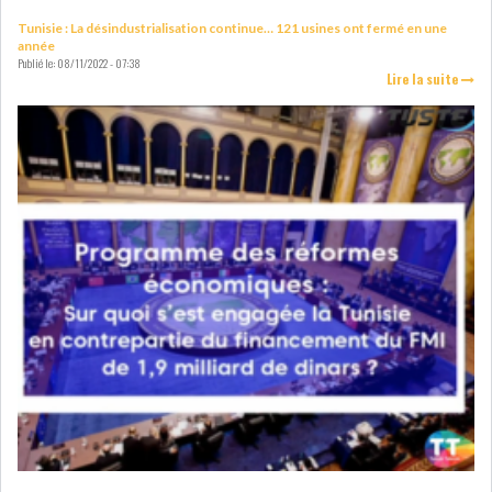
DE FINANCEMEN...
Tunisie : La désindustrialisation continue… 121 usines ont fermé en une
année
Publié le:
08/11/2022 - 07:38
Lire la suite
LE CALENDRIER FISCAL ET
SOCIAL 2021: LES...
RSS
ECONOMIE
ACTUALITÉS
EMPLOI
ÉCONOMIQUES
PRIVATISATION
NOMINATION
ACTUALITÉS DES
DEVISES
SOCIÉTÉS