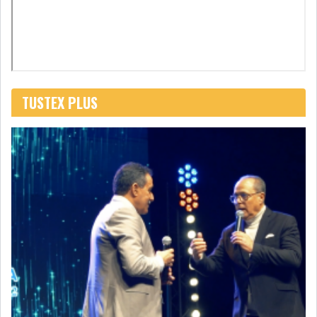
LEASING
LOGISTIQUE ET
TRANSPORT
SANTÉ
TOURSIME
TUSTEX PLUS
DISTRIBUTION
COMPOSANTS
AUTOMOBILES
CHIMIE
DISTRIBUTION
AUTOMOBILE
FINANCIER
IMMOBILIER
HOLDING
INDUSTRIEL
AGRO-ALIMENTAIRE
DIVERS