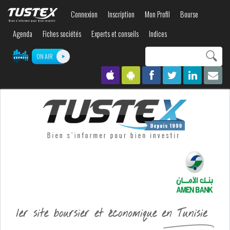
Aller au
Connexion
Inscription
Mon Profil
Bourse
contenu
principal
Agenda
Fiches sociétés
Experts et conseils
Indices
Search this site
ON AIR
Formulaire de
recherche