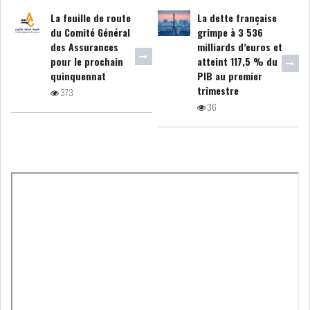
La feuille de route
La dette française
GRAPHIQUE TUNINDEX
du Comité Général
grimpe à 3 536
des Assurances
milliards d’euros et
pour le prochain
atteint 117,5 % du
quinquennat
PIB au premier
trimestre
373
GRAPHIQUE DU TUNINDEX
36
RSS ANALYSES QUOTIDIENNES
RSS ANALYSES HEBDOMADAIRES
RSS ZOOMS
SECTEURS
ASSURANCES
PHARMACEUTIQUE
BANCAIRE
AUDIOVISUEL