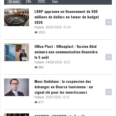
Un mois
24h
2025
Tous
LE DÉFICIT COURANT SE
L'ARP approuve un financement de 500
CREUSE À NOUVEAU,...
millions de dollars en faveur du budget
2026
Publié le :
30/07/2026 - 12:24
INS : L'INFLATION RECULE À
1521
5,1% EN...
Office Plast : Officeplast : Yassine Abid
animera une communication financière
IRADA : PREMIER APPEL À
le 5 août
FONDATION POUR L...
Publié le :
04/08/2026 - 10:57
882
RSS
Moez Hadidane : la suspension des
POLITIQUE
échanges en Bourse tunisienne : un
signal clé pour les investisseurs
Publié le :
31/07/2026 - 12:21
677
ELECTIONS
ACTUALITÉS
PRÉSIDENTIELLES
GOUVERNEMENT