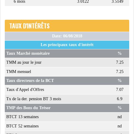
6 mois
3.0122
3.5149
LE PÉTROLE SE STABILISE
SOUS LES 80 DOLL...
TAUX D'INTÉRÊTS
DANS UNE ÈRE DE FAIBLE
Date: 06/08/2018
CROISSANCE, L...
Les principaux taux d'intérêt
RSS
Taux Marché monétaire
%
TMM au jour le jour
7.25
INTERVIEWS
TMM mensuel
7.25
Taux directeurs de la BCT
%
TUSTEX PLUS
Taux d'Appel d'Offres
7.07
Tx de la der. pension BT 3 mois
6.9
TMP des Bons du Trésor
%
BTCT 13 semaines
nd
BTCT 52 semaines
nd