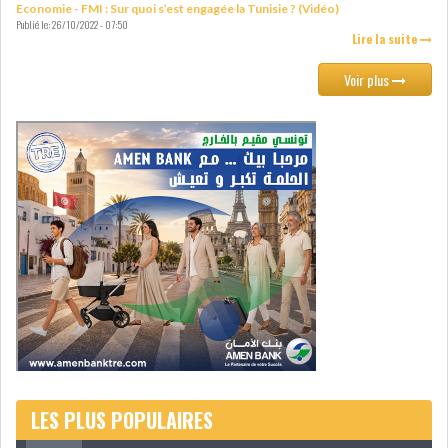
Economie - FMI : Sur quoi s’est engagée la Tunisie ? (Vidéo)
Publié le:
26/10/2022 - 07:50
LOI DE FINANCE
ENERGIE
Lire la suite
Voir plus
MATIÈRES PREMIÈRES
RATING
MÉDIAS
EDUCATION
TOURISME
DONNÉES
MACROÉCONOMIQUES
HAUSSE DES RÉSERVES DE
DEVISES À 97 JOUR...
LES PLUS POPULAIRES