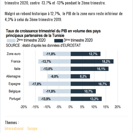
trimestre 2020, contre -13.7% et -13% pendant le 2ème trimestre.
Malgré un rebond historique à 12,7%, le PIB de la zone euro reste inférieur de
4,3% à celui du 3ème trimestre 2019.
LE CMF ET LA BANQUE DE
FRANCE RENFORCENT...
PIB-EUROPE-3T2020.png
OFFICEPLAST CHERCHE DEUX
ADMINISTRATEURS...
L’ATB RENFORCE SON
ENGAGEMENT AUPRÈS DES...
RSS
COTATION ET ANALYSES
Themes :
International
Europe
FICHES SOCIÉTÉS