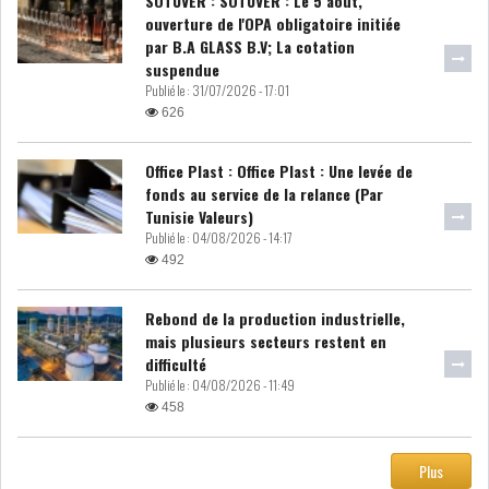
SOTUVER : SOTUVER : Le 5 août,
ouverture de l'OPA obligatoire initiée
DIVERS
ASSEMBLÉE DES
par B.A GLASS B.V; La cotation
REPRÉSENTANTS DU
suspendue
PEUPLE (ARP)
Publié le :
31/07/2026 - 17:01
626
Office Plast : Office Plast : Une levée de
fonds au service de la relance (Par
Tunisie Valeurs)
SAIED LIMOGE LA MINISTRE DE
Publié le :
04/08/2026 - 14:17
L'INDUS...
492
Rebond de la production industrielle,
SLAH ZOUARI NOMMÉ
mais plusieurs secteurs restent en
MINISTRE DE L'ÉQU...
difficulté
Publié le :
04/08/2026 - 11:49
458
SARRA ZAAFRANI ZENZRI
NOUVELLE CHEFFE DU...
Plus