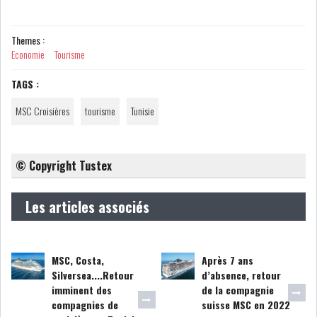
COURS DU JOUR
Themes :
Economie
Tourisme
ANALYSE QUOTIDIENNE
TAGS :
ANALYSE HEBDOMADAIRE
MSC Croisières
tourisme
Tunisie
ZOOM ENTREPRISE
© Copyright Tustex
HISTORIQUE DES ZOOMS
Les articles associés
ARCHIVES DES COURS
HISTORIQUE ANALYSES HEBDOMADAIRES
MSC, Costa,
Après 7 ans
Silversea....Retour
d’absence, retour
imminent des
de la compagnie
SICAV
compagnies de
suisse MSC en 2022