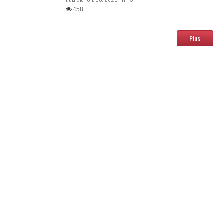
458
MICHKET SLAMA KHALDI
REMPLACE SIHEM BOUG...
Plus
RSS
MAGHREB
ALGÉRIE
MAROC
LIBYE
MAURITANIE
MAURITANIE : MATTEL LANCE
SA SOLUTION DE...