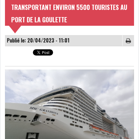
TRANSPORTANT ENVIRON 5500 TOURISTES AU
NOMINATIONS
NOTATION
PORT DE LA GOULETTE
PRIVATISATION & OPV
RAPPORTS DE GESTION
Publié le: 20/04/2023 - 11:01
INDICATEURS
DIVERS
INTERMÉDIAIRES
OPINION
ANALYSE MARCHÉ
SONDAGES
COMMUNIQUÉS DE
PRESSE
BOURSE DE TUNIS : UN BILAN
HEBDOMADAIRE...