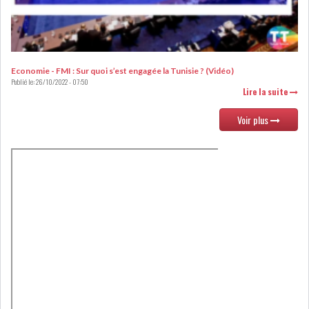
LOI DE FINANCE
ENERGIE
MATIÈRES PREMIÈRES
RATING
Economie - FMI : Sur quoi s’est engagée la Tunisie ? (Vidéo)
Publié le:
26/10/2022 - 07:50
Lire la suite
MÉDIAS
EDUCATION
Voir plus
TOURISME
DONNÉES
MACROÉCONOMIQUES
HAUSSE DES RÉSERVES DE
DEVISES À 97 JOUR...