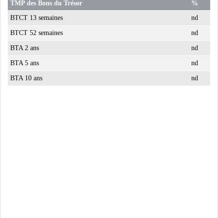
TMP des Bons du Trésor
%
BTCT 13 semaines
nd
BTCT 52 semaines
nd
BTA 2 ans
nd
BTA 5 ans
nd
BTA 10 ans
nd