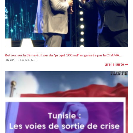
L’ATB RENFORCE SON
ENGAGEMENT AUPRÈS DES...
Retour sur la 3ème édition du "projet 100 md" organisée par la CTAMA...
OFFICE PLAST : UNE LEVÉE DE
Publié le:
10/12/2025 - 12:31
Lire la suite
FONDS AU SER...
OFFICEPLAST : YASSINE ABID
ANIMERA UNE C...
ENNAKL LÈVE 60 MD SUR LE
MARCHÉ OBLIGATA...