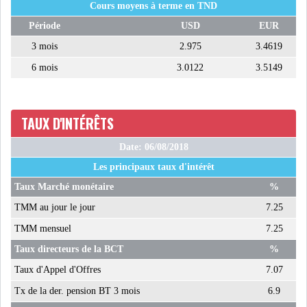
Cours moyens à terme en TND
LE PÉTROLE SE STABILISE
SOUS LES 80 DOLL...
Période
USD
EUR
3 mois
2.975
3.4619
6 mois
3.0122
3.5149
DANS UNE ÈRE DE FAIBLE
CROISSANCE, L...
TAUX D'INTÉRÊTS
RSS
Date: 06/08/2018
INTERVIEWS
Les principaux taux d'intérêt
TUSTEX PLUS
Taux Marché monétaire
%
TMM au jour le jour
7.25
TMM mensuel
7.25
Taux directeurs de la BCT
%
Taux d'Appel d'Offres
7.07
Tx de la der. pension BT 3 mois
6.9