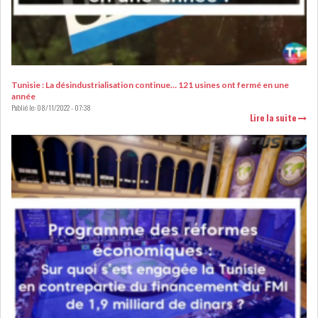
DE FINANCEMEN...
LE CALENDRIER FISCAL ET
SOCIAL 2021: LES...
Tunisie : La désindustrialisation continue… 121 usines ont fermé en une
année
RSS
Publié le:
08/11/2022 - 07:38
Lire la suite
ECONOMIE
ACTUALITÉS
EMPLOI
ÉCONOMIQUES
PRIVATISATION
NOMINATION
ACTUALITÉS DES
DEVISES
SOCIÉTÉS