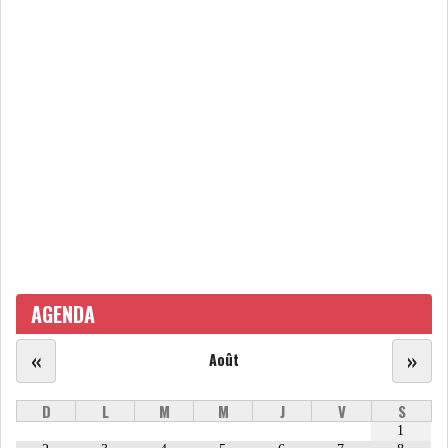
ATTIJARIWAFA BANK : LA
HAUSSE DES BÉNÉFI...
APRÈS LA SÉCHERESSE, LE
MAGHREB VA VERS...
TRANSITION VERTE AU
MAGHREB : ENTRE OPPO...
RSS
AGENDA
INTERNATIONAL
«
»
Août
D
L
M
M
J
V
S
MENA
AFRIQUE DU NORD
1