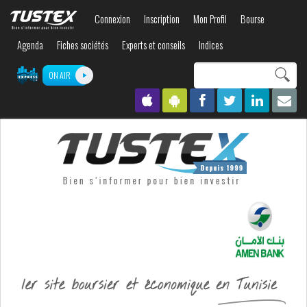
Aller au
Connexion
Inscription
Mon Profil
Bourse
contenu
principal
Agenda
Fiches sociétés
Experts et conseils
Indices
Search this site
ON AIR
Formulaire de
recherche