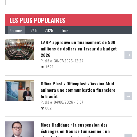
LE DÉFICIT COURANT SE
CREUSE À NOUVEAU,...
LES PLUS POPULAIRES
Un mois
24h
2025
Tous
INS : L'INFLATION RECULE À
L'ARP approuve un financement de 500
5,1% EN...
millions de dollars en faveur du budget
2026
Publié le :
30/07/2026 - 12:24
IRADA : PREMIER APPEL À
1521
FONDATION POUR L...
Office Plast : Officeplast : Yassine Abid
RSS
animera une communication financière
le 5 août
POLITIQUE
Publié le :
04/08/2026 - 10:57
882
Moez Hadidane : la suspension des
ELECTIONS
ACTUALITÉS
échanges en Bourse tunisienne : un
PRÉSIDENTIELLES
GOUVERNEMENT