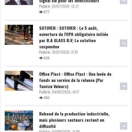
signal clé pour les investisseurs
Publié le :
31/07/2026 - 12:21
DIVERS
ASSEMBLÉE DES
677
REPRÉSENTANTS DU
PEUPLE (ARP)
SOTUVER : SOTUVER : Le 5 août,
ouverture de l'OPA obligatoire initiée
par B.A GLASS B.V; La cotation
suspendue
Publié le :
31/07/2026 - 17:01
626
SAIED LIMOGE LA MINISTRE DE
L'INDUS...
Office Plast : Office Plast : Une levée de
fonds au service de la relance (Par
Tunisie Valeurs)
SLAH ZOUARI NOMMÉ
Publié le :
04/08/2026 - 14:17
MINISTRE DE L'ÉQU...
492
Rebond de la production industrielle,
SARRA ZAAFRANI ZENZRI
NOUVELLE CHEFFE DU...
mais plusieurs secteurs restent en
difficulté
Publié le :
04/08/2026 - 11:49