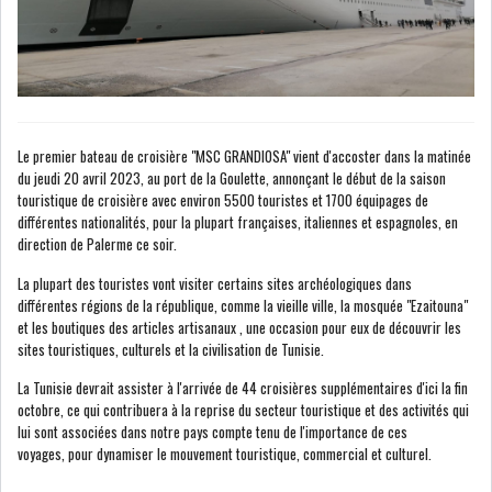
LE CMF ET LA BANQUE DE
FRANCE RENFORCENT...
Le premier bateau de croisière "MSC GRANDIOSA" vient d'accoster dans la matinée
OFFICEPLAST CHERCHE DEUX
du jeudi 20 avril 2023, au port de la Goulette,
annonçant le début de la saison
ADMINISTRATEURS...
touristique de croisière avec environ 5500 touristes et 1700 équipages de
différentes nationalités, pour la plupart françaises, italiennes et espagnoles, en
direction de Palerme ce soir.
L’ATB RENFORCE SON
La plupart des touristes vont visiter certains sites archéologiques dans
ENGAGEMENT AUPRÈS DES...
différentes régions de la république, comme la vieille ville, la mosquée "Ezaitouna"
et les boutiques des articles artisanaux , une occasion pour eux de découvrir les
RSS
sites touristiques, culturels et la civilisation de Tunisie.
La Tunisie devrait assister à l'arrivée de 44 croisières supplémentaires d'ici la fin
COTATION ET ANALYSES
octobre, ce qui contribuera à la reprise du secteur touristique et des activités qui
lui sont associées dans notre pays compte tenu de l'importance de ces
voyages, pour dynamiser le mouvement touristique, commercial et culturel.
FICHES SOCIÉTÉS