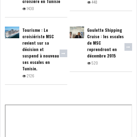
croisière en Tunisie
448
GRAPHIQUE TUNINDEX
1430
Tourisme : Le
Goulette Shipping
croisiériste MSC
Cruise : les escales
GRAPHIQUE DU TUNINDEX
revient sur sa
de MSC
décision et
reprendront en
suspend à nouveau
décembre 2015
ses escales en
520
Tunisie.
RSS ANALYSES QUOTIDIENNES
2126
RSS ANALYSES HEBDOMADAIRES
RSS ZOOMS
SECTEURS
ASSURANCES
PHARMACEUTIQUE
BANCAIRE
AUDIOVISUEL