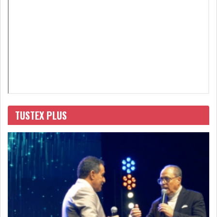
LEASING
LOGISTIQUE ET
TRANSPORT
SANTÉ
TOURSIME
DISTRIBUTION
COMPOSANTS
AUTOMOBILES
TUSTEX PLUS
CHIMIE
DISTRIBUTION
AUTOMOBILE
FINANCIER
IMMOBILIER
HOLDING
INDUSTRIEL
AGRO-ALIMENTAIRE
DIVERS