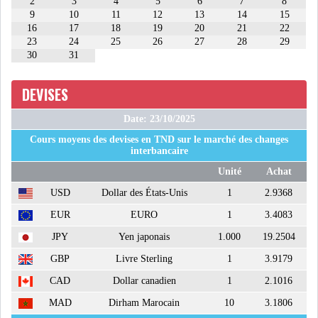
2
3
4
5
6
7
8
9
10
11
12
13
14
15
USA & CANADA
AFRIQUE
16
17
18
19
20
21
22
SUBSAHARIENNE
23
24
25
26
27
28
29
30
31
EUROPE
ASIE
DEVISES
AMÉRIQUE LATINE
RESTE DU MONDE
Date: 23/10/2025
Cours moyens des devises en TND sur le marché des changes
interbancaire
Unité
Achat
USD
Dollar des États-Unis
1
2.9368
LE PÉTROLE REPART À LA
EUR
EURO
1
3.4083
HAUSSE APRÈS LA P...
JPY
Yen japonais
1.000
19.2504
GBP
Livre Sterling
1
3.9179
LES PRIX ALIMENTAIRES
MONDIAUX AU PLUS H...
CAD
Dollar canadien
1
2.1016
MAD
Dirham Marocain
10
3.1806