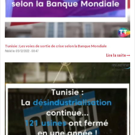
RSS
FINANCE
FISCALITE
Tunisie : Les voies de sortie de crise selon la Banque Mondiale
Publié le:
05/12/2022 - 08:47
Lire la suite
ENTRÉE EN VIGUEUR DE LA
TAXE SUR LE PATR...
FISCALITÉ : LONGUE LISTE
DES ACTIVITÉS Q...
BOURSE DE TUNIS : UN OUTIL