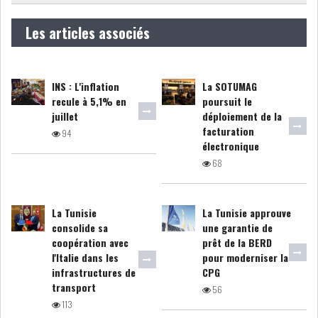
Les articles associés
COURS DU JOUR
ANALYSE QUOTIDIENNE
INS : L'inflation
La SOTUMAG
recule à 5,1% en
poursuit le
ANALYSE HEBDOMADAIRE
juillet
déploiement de la
facturation
94
électronique
ZOOM ENTREPRISE
68
HISTORIQUE DES ZOOMS
La Tunisie
La Tunisie approuve
ARCHIVES DES COURS
consolide sa
une garantie de
coopération avec
prêt de la BERD
l'Italie dans les
pour moderniser la
HISTORIQUE ANALYSES HEBDOMADAIRES
infrastructures de
CPG
transport
56
SICAV
113