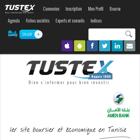
Aller au
Connexion
Inscription
Mon Profil
Bourse
contenu
principal
Agenda
Fiches sociétés
Experts et conseils
Indices
Search this site
ON AIR
Formulaire de
recherche