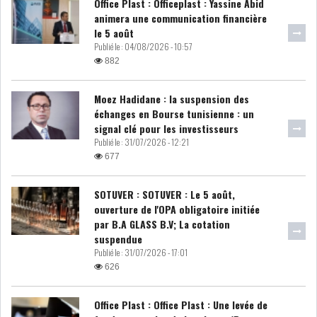
Office Plast : Officeplast : Yassine Abid
animera une communication financière
LE DÉFICIT COURANT SE
le 5 août
CREUSE À NOUVEAU,...
Publié le :
04/08/2026 - 10:57
882
INS : L'INFLATION RECULE À
Moez Hadidane : la suspension des
5,1% EN...
échanges en Bourse tunisienne : un
signal clé pour les investisseurs
Publié le :
31/07/2026 - 12:21
IRADA : PREMIER APPEL À
677
FONDATION POUR L...
SOTUVER : SOTUVER : Le 5 août,
RSS
ouverture de l'OPA obligatoire initiée
par B.A GLASS B.V; La cotation
POLITIQUE
suspendue
Publié le :
31/07/2026 - 17:01
626
ELECTIONS
ACTUALITÉS
Office Plast : Office Plast : Une levée de
PRÉSIDENTIELLES
GOUVERNEMENT