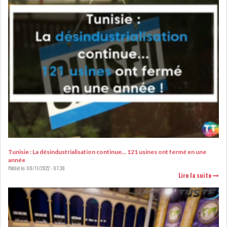
RSS
FINANCE
FISCALITE
ENTRÉE EN VIGUEUR DE LA
TAXE SUR LE PATR...
Tunisie : La désindustrialisation continue… 121 usines ont fermé en une
année
Publié le:
08/11/2022 - 07:38
Lire la suite
FISCALITÉ : LONGUE LISTE
DES ACTIVITÉS Q...
BOURSE DE TUNIS : UN OUTIL