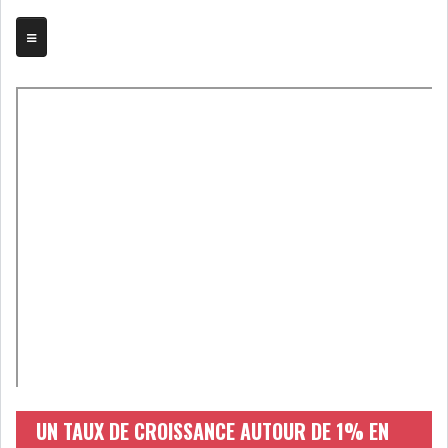
TRIBUNE
BOURSE
ASSEMBLÉES
BILANS
COMPTES PROVISOIRES
DIVIDENDES
EMPRUNTS
FUSIONS &
OBLIGATAIRES
ACQUISITIONS
INTRODUCTIONS
OPÉRATIONS SUR
UN TAUX DE CROISSANCE AUTOUR DE 1% EN
TITRES