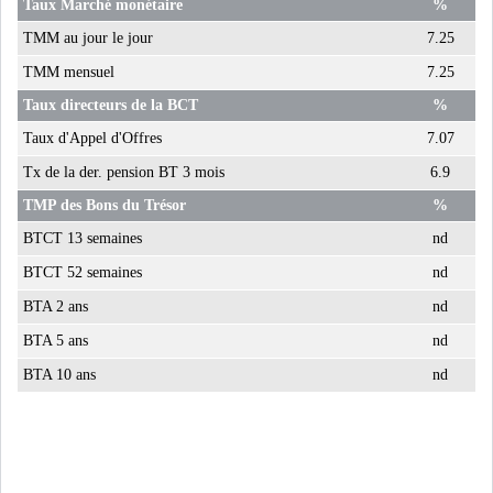
Taux Marché monétaire
%
LE PÉTROLE SE STABILISE
TMM au jour le jour
7.25
SOUS LES 80 DOLL...
TMM mensuel
7.25
Taux directeurs de la BCT
%
DANS UNE ÈRE DE FAIBLE
Taux d'Appel d'Offres
7.07
CROISSANCE, L...
Tx de la der. pension BT 3 mois
6.9
RSS
TMP des Bons du Trésor
%
BTCT 13 semaines
nd
INTERVIEWS
BTCT 52 semaines
nd
TUSTEX PLUS
BTA 2 ans
nd
BTA 5 ans
nd
BTA 10 ans
nd