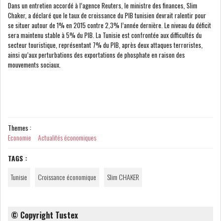
Dans un entretien accordé à l’agence Reuters, le ministre des finances, Slim
Chaker, a déclaré que le taux de croissance du PIB tunisien devrait ralentir pour
se situer autour de 1% en 2015 contre 2,3% l’année dernière. Le niveau du déficit
LE CMF ET LA BANQUE DE
sera maintenu stable à 5% du PIB. La Tunisie est confrontée aux difficultés du
FRANCE RENFORCENT...
secteur touristique, représentant 7% du PIB, après deux attaques terroristes,
ainsi qu’aux perturbations des exportations de phosphate en raison des
mouvements sociaux.
OFFICEPLAST CHERCHE DEUX
ADMINISTRATEURS...
L’ATB RENFORCE SON
Themes :
ENGAGEMENT AUPRÈS DES...
Economie
Actualités économiques
RSS
TAGS :
Tunisie
Croissance économique
Slim CHAKER
COTATION ET ANALYSES
© Copyright Tustex
FICHES SOCIÉTÉS