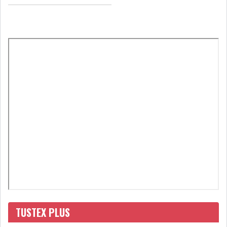
GRAPHIQUE TUNINDEX
GRAPHIQUE DU TUNINDEX
RSS ANALYSES QUOTIDIENNES
RSS ANALYSES HEBDOMADAIRES
RSS ZOOMS
SECTEURS
ASSURANCES
PHARMACEUTIQUE
TUSTEX PLUS
BANCAIRE
AUDIOVISUEL