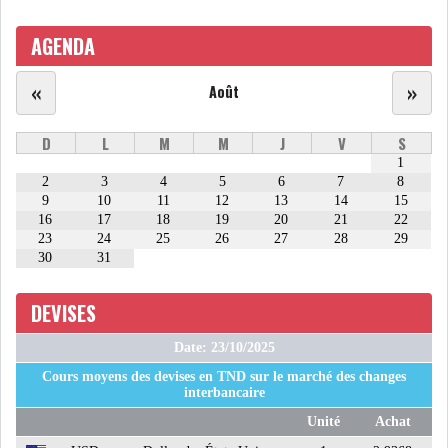
AGENDA
ATTIJARIWAFA BANK : LA
HAUSSE DES BÉNÉFI...
«
»
Août
APRÈS LA SÉCHERESSE, LE
D
L
M
M
J
V
S
MAGHREB VA VERS...
1
2
3
4
5
6
7
8
9
10
11
12
13
14
15
16
17
18
19
20
21
22
TRANSITION VERTE AU
23
24
25
26
27
28
29
MAGHREB : ENTRE OPPO...
30
31
RSS
DEVISES
INTERNATIONAL
Date: 23/10/2025
Cours moyens des devises en TND sur le marché des changes
interbancaire
Unité
Achat
MENA
AFRIQUE DU NORD