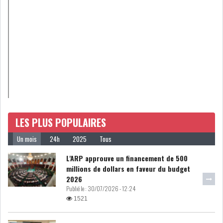
LOI DE FINANCE
ENERGIE
MATIÈRES PREMIÈRES
RATING
MÉDIAS
EDUCATION
TOURISME
LES PLUS POPULAIRES
DONNÉES
MACROÉCONOMIQUES
Un mois
24h
2025
Tous
L'ARP approuve un financement de 500
millions de dollars en faveur du budget
2026
Publié le :
30/07/2026 - 12:24
HAUSSE DES RÉSERVES DE
1521
DEVISES À 97 JOUR...