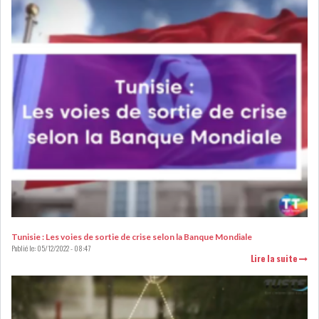
L’ATB RENFORCE SON
ENGAGEMENT AUPRÈS DES...
OFFICE PLAST : UNE LEVÉE DE
FONDS AU SER...
OFFICEPLAST : YASSINE ABID
ANIMERA UNE C...
Tunisie : Les voies de sortie de crise selon la Banque Mondiale
Publié le:
05/12/2022 - 08:47
Lire la suite
ENNAKL LÈVE 60 MD SUR LE
MARCHÉ OBLIGATA...