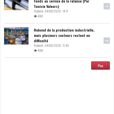
fonds au service de la relance (Par
Tunisie Valeurs)
DIVERS
ASSEMBLÉE DES
Publié le :
04/08/2026 - 14:17
REPRÉSENTANTS DU
492
PEUPLE (ARP)
Rebond de la production industrielle,
mais plusieurs secteurs restent en
difficulté
Publié le :
04/08/2026 - 11:49
458
SAIED LIMOGE LA MINISTRE DE
L'INDUS...
Plus
SLAH ZOUARI NOMMÉ
MINISTRE DE L'ÉQU...
SARRA ZAAFRANI ZENZRI
NOUVELLE CHEFFE DU...