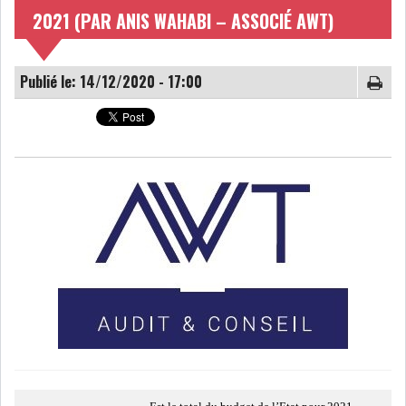
2021 (PAR ANIS WAHABI – ASSOCIÉ AWT)
NOMINATIONS
NOTATION
Publié le: 14/12/2020 - 17:00
PRIVATISATION & OPV
RAPPORTS DE GESTION
INDICATEURS
DIVERS
INTERMÉDIAIRES
OPINION
ANALYSE MARCHÉ
SONDAGES
COMMUNIQUÉS DE
PRESSE
BOURSE DE TUNIS : UN BILAN
HEBDOMADAIRE...