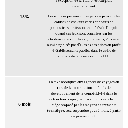
l’exception de la TCL et est exigible
mensuellement.
USA & CANADA
AFRIQUE
SUBSAHARIENNE
Les sommes provenant des jeux de paris sur les
15%
courses de chevaux et des concours de
pronostics sportifs sont exonérés de l’impôt
EUROPE
ASIE
quand ces jeux sont organisés par les
établissements publics et, désormais, s’ils sont
aussi organisés par d’autres entreprises au profit
AMÉRIQUE LATINE
RESTE DU MONDE
d’établissements publics dans le cadre de
contrats de concession ou de PPP.
LE PÉTROLE REPART À LA
La taxe appliquée aux agences de voyages au
HAUSSE APRÈS LA P...
titre de la contribution au fonds de
développement de la compétitivité dans le
secteur touristique, fixée à 2 dinars sur chaque
6 mois
siège proposé par les moyens de transport
LES PRIX ALIMENTAIRES
touristique, sera suspendue pour 6 mois, à partir
MONDIAUX AU PLUS H...
de janvier 2021.