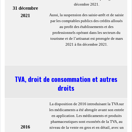
décembre 2021.
31 décembre
LOI DE FINANCE
ENERGIE
Aussi, la suspension des saisie-arrêt et de saisie
2021
par les comptables publics des crédits alloués
MATIÈRES PREMIÈRES
RATING
au profit des établissements et des
professionnels opérant dans les secteurs du
tourisme et de l’artisanat est prorogée de mars
MÉDIAS
EDUCATION
2021 à fin décembre 2021.
TOURISME
DONNÉES
TVA, droit de consommation et autres
MACROÉCONOMIQUES
droits
La disposition de 2016 introduisant la TVA sur
les médicaments a été abrogée avant son entrée
HAUSSE DES RÉSERVES DE
en application. Les médicaments et produits
DEVISES À 97 JOUR...
pharmaceutiques sont exonérés de la TVA, au
2016
niveau de la vente en gros et en détail, avec un