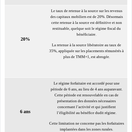
Le taux de retenue à la source sur les revenus
des capitaux mobiliers est de 20%. Désormais
cette retenue à la source est définitive et non
restituable, quelque soit le régime fiscal du
L’ATB RENFORCE SON
bénéficiaire.
ENGAGEMENT AUPRÈS DES...
20%
La retenue à la source libératoire au taux de
35%, appliquée sur les placements rémunérés à
plus de TMM+1, est abrogée.
OFFICE PLAST : UNE LEVÉE DE
FONDS AU SER...
Le régime forfaitaire est accordé pour une
OFFICEPLAST : YASSINE ABID
période de 6 ans, au lieu de 4 ans auparavant.
ANIMERA UNE C...
Cette période est renouvelable en cas de
présentation des données nécessaires
concernant l’activité et qui justifient
6 ans
ENNAKL LÈVE 60 MD SUR LE
l’éligibilité au bénéfice dudit régime.
MARCHÉ OBLIGATA...
Cette limitation ne concerne pas les forfaitaires
implantées dans les zones rurales.