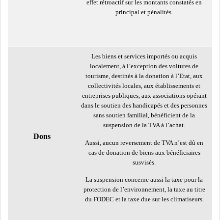
effet rétroactif sur les montants constatés en
principal et pénalités.
LE DÉFICIT COURANT SE
CREUSE À NOUVEAU,...
Les biens et services importés ou acquis
INS : L'INFLATION RECULE À
localement, à l’exception des voitures de
5,1% EN...
tourisme, destinés à la donation à l’Etat, aux
collectivités locales, aux établissements et
entreprises publiques, aux associations opérant
IRADA : PREMIER APPEL À
dans le soutien des handicapés et des personnes
FONDATION POUR L...
sans soutien familial, bénéficient de la
suspension de la TVA à l’achat.
Dons
RSS
Aussi, aucun reversement de TVA n’est dû en
cas de donation de biens aux bénéficiaires
susvisés.
POLITIQUE
La suspension concerne aussi la taxe pour la
protection de l’environnement, la taxe au titre
du FODEC et la taxe due sur les climatiseurs.
ELECTIONS
ACTUALITÉS
PRÉSIDENTIELLES
GOUVERNEMENT