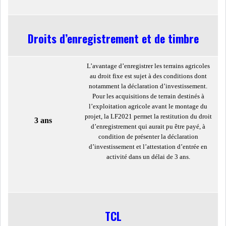
LE PÉTROLE SE STABILISE
SOUS LES 80 DOLL...
Droits d’enregistrement et de timbre
DANS UNE ÈRE DE FAIBLE
CROISSANCE, L...
L’avantage d’enregistrer les terrains agricoles
au droit fixe est sujet à des conditions dont
notamment la déclaration d’investissement.
RSS
Pour les acquisitions de terrain destinés à
l’exploitation agricole avant le montage du
INTERVIEWS
projet, la LF2021 permet la restitution du droit
3 ans
d’enregistrement qui aurait pu être payé, à
condition de présenter la déclaration
TUSTEX PLUS
d’investissement et l’attestation d’entrée en
activité dans un délai de 3 ans.
TCL