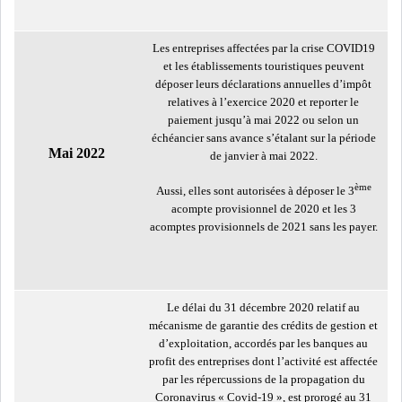
DE FINANCEMEN...
Les entreprises affectées par la crise COVID19
et les établissements touristiques peuvent
LE CALENDRIER FISCAL ET
déposer leurs déclarations annuelles d’impôt
SOCIAL 2021: LES...
relatives à l’exercice 2020 et reporter le
paiement jusqu’à mai 2022 ou selon un
RSS
échéancier sans avance s’étalant sur la période
Mai 2022
de janvier à mai 2022.
ECONOMIE
ème
Aussi, elles sont autorisées à déposer le 3
acompte provisionnel de 2020 et les 3
acomptes provisionnels de 2021 sans les payer.
ACTUALITÉS
EMPLOI
ÉCONOMIQUES
Le délai du 31 décembre 2020 relatif au
PRIVATISATION
NOMINATION
mécanisme de garantie des crédits de gestion et
d’exploitation, accordés par les banques au
profit des entreprises dont l’activité est affectée
ACTUALITÉS DES
DEVISES
par les répercussions de la propagation du
SOCIÉTÉS
Coronavirus « Covid-19 », est prorogé au 31