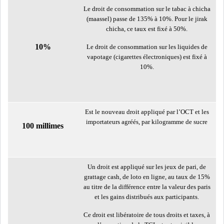
Le droit de consommation sur le tabac à chicha
(maassel) passe de 135% à 10%. Pour le jirak
ATTIJARIWAFA BANK : LA
chicha, ce taux est fixé à 50%.
HAUSSE DES BÉNÉFI...
10%
Le droit de consommation sur les liquides de
vapotage (cigarettes électroniques) est fixé à
10%.
APRÈS LA SÉCHERESSE, LE
MAGHREB VA VERS...
Est le nouveau droit appliqué par l’OCT et les
TRANSITION VERTE AU
importateurs agréés, par kilogramme de sucre
MAGHREB : ENTRE OPPO...
100 millimes
RSS
Un droit est appliqué sur les jeux de pari, de
INTERNATIONAL
grattage cash, de loto en ligne, au taux de 15%
au titre de la différence entre la valeur des paris
et les gains distribués aux participants.
MENA
AFRIQUE DU NORD
Ce droit est libératoire de tous droits et taxes, à