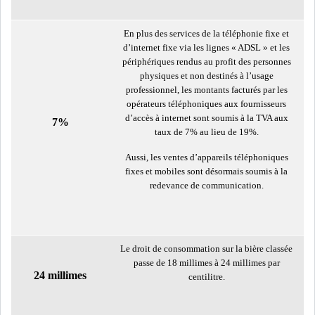
DIVERS
ASSEMBLÉE DES
En plus des services de la téléphonie fixe et
REPRÉSENTANTS DU
d’internet fixe via les lignes « ADSL » et les
PEUPLE (ARP)
périphériques rendus au profit des personnes
physiques et non destinés à l’usage
professionnel, les montants facturés par les
opérateurs téléphoniques aux fournisseurs
d’accès à internet sont soumis à la TVA aux
7%
taux de 7% au lieu de 19%.
SAIED LIMOGE LA MINISTRE DE
L'INDUS...
Aussi, les ventes d’appareils téléphoniques
fixes et mobiles sont désormais soumis à la
redevance de communication.
SLAH ZOUARI NOMMÉ
MINISTRE DE L'ÉQU...
Le droit de consommation sur la bière classée
passe de 18 millimes à 24 millimes par
SARRA ZAAFRANI ZENZRI
24 millimes
centilitre.
NOUVELLE CHEFFE DU...