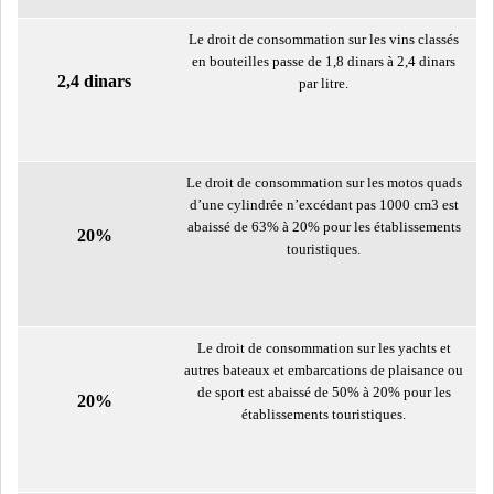
MICHKET SLAMA KHALDI
Le droit de consommation sur les vins classés
REMPLACE SIHEM BOUG...
en bouteilles passe de 1,8 dinars à 2,4 dinars
2,4 dinars
par litre.
RSS
MAGHREB
Le droit de consommation sur les motos quads
d’une cylindrée n’excédant pas 1000 cm3 est
abaissé de 63% à 20% pour les établissements
20%
ALGÉRIE
MAROC
touristiques.
LIBYE
MAURITANIE
Le droit de consommation sur les yachts et
autres bateaux et embarcations de plaisance ou
de sport est abaissé de 50% à 20% pour les
20%
établissements touristiques.
MAURITANIE : MATTEL LANCE
SA SOLUTION DE...