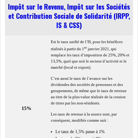
Impôt sur le Revenu, Impôt sur les Sociétés
et Contribution Sociale de Solidarité (IRPP,
COURS DU JOUR
IS & CSS)
ANALYSE QUOTIDIENNE
Est le taux unifié de l’IS, pour les bénéfices
ANALYSE HEBDOMADAIRE
er
réalisés à partir du 1
janvier 2021, qui
remplace les taux d’imposition de 25%, 20% et
13,5%, quel que soit le secteur d’activité et le
ZOOM ENTREPRISE
marché (local et export).
C’est aussi le taux de l’avance sur les
HISTORIQUE DES ZOOMS
dividendes des sociétés de personnes et des
groupements, de même que le taux de retenue
ARCHIVES DES COURS
au titre de la plus-value réalisée de la cession
de titres par les non-résidents.
15%
HISTORIQUE ANALYSES HEBDOMADAIRES
Les taux de retenue à la source sont, par
conséquent, modifiés comme suit :
SICAV
Le taux de 1,5% passe à 1%