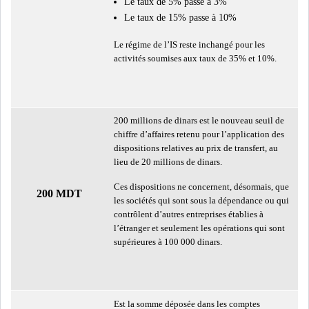
Le taux de 5% passe à 3%
GRAPHIQUE TUNINDEX
Le taux de 15% passe à 10%
Le régime de l’IS reste inchangé pour les
activités soumises aux taux de 35% et 10%.
GRAPHIQUE DU TUNINDEX
200 millions de dinars est le nouveau seuil de
chiffre d’affaires retenu pour l’application des
dispositions relatives au prix de transfert, au
RSS ANALYSES QUOTIDIENNES
lieu de 20 millions de dinars.
RSS ANALYSES HEBDOMADAIRES
RSS ZOOMS
Ces dispositions ne concernent, désormais, que
200 MDT
les sociétés qui sont sous la dépendance ou qui
contrôlent d’autres entreprises établies à
SECTEURS
l’étranger et seulement les opérations qui sont
supérieures à 100 000 dinars.
ASSURANCES
PHARMACEUTIQUE
Est la somme déposée dans les comptes
BANCAIRE
AUDIOVISUEL