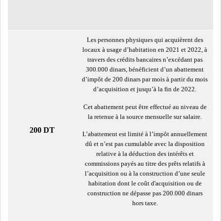
RSS
FINANCE
Les personnes physiques qui acquièrent des
locaux à usage d’habitation en 2021 et 2022, à
travers des crédits bancaires n’excédant pas
FISCALITE
300.000 dinars, bénéficient d’un abattement
d’impôt de 200 dinars par mois à partir du mois
d’acquisition et jusqu’à la fin de 2022.
Cet abattement peut être effectué au niveau de
la retenue à la source mensuelle sur salaire.
ENTRÉE EN VIGUEUR DE LA
200 DT
L’abattement est limité à l’impôt annuellement
TAXE SUR LE PATR...
dû et n’est pas cumulable avec la disposition
relative à la déduction des intérêts et
commissions payés au titre des prêts relatifs à
FISCALITÉ : LONGUE LISTE
l’acquisition ou à la construction d’une seule
DES ACTIVITÉS Q...
habitation dont le coût d'acquisition ou de
construction ne dépasse pas 200.000 dinars
hors taxe.
BOURSE DE TUNIS : UN OUTIL