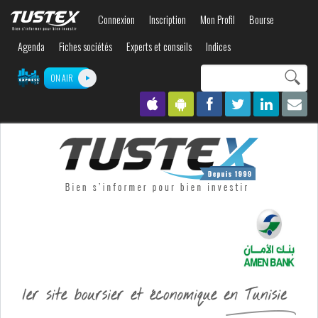
Aller au
Connexion
Inscription
Mon Profil
Bourse
contenu
principal
Agenda
Fiches sociétés
Experts et conseils
Indices
Search this site
ON AIR
Formulaire de
recherche