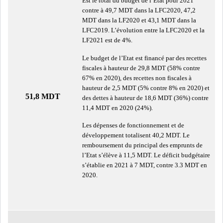
Est le total du budget de l’Etat pour 2021
contre à 49,7 MDT dans la LFC2020, 47,2
MDT dans la LF2020 et 43,1 MDT dans la
LFC2019. L’évolution entre la LFC2020 et la
LE CMF ET LA BANQUE DE
LF2021 est de 4%.
FRANCE RENFORCENT...
Le budget de l’Etat est financé par des recettes
fiscales à hauteur de 29,8 MDT (58% contre
OFFICEPLAST CHERCHE DEUX
67% en 2020), des recettes non fiscales à
ADMINISTRATEURS...
hauteur de 2,5 MDT (5% contre 8% en 2020) et
51,8 MDT
des dettes à hauteur de 18,6 MDT (36%) contre
11,4 MDT en 2020 (24%).
L’ATB RENFORCE SON
Les dépenses de fonctionnement et de
ENGAGEMENT AUPRÈS DES...
développement totalisent 40,2 MDT. Le
remboursement du principal des emprunts de
l’Etat s’élève à 11,5 MDT. Le déficit budgétaire
RSS
s’établie en 2021 à 7 MDT, contre 3.3 MDT en
2020.
COTATION ET ANALYSES
FICHES SOCIÉTÉS