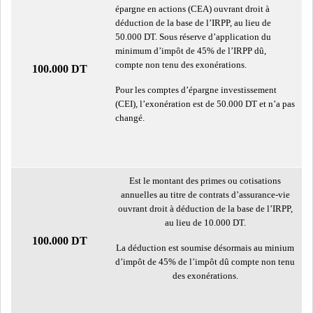
épargne en actions (CEA) ouvrant droit à
déduction de la base de l’IRPP, au lieu de
LEASING
LOGISTIQUE ET
50.000 DT. Sous réserve d’application du
TRANSPORT
minimum d’impôt de 45% de l’IRPP dû,
compte non tenu des exonérations.
100.000 DT
SANTÉ
TOURSIME
Pour les comptes d’épargne investissement
(CEI), l’exonération est de 50.000 DT et n’a pas
changé.
DISTRIBUTION
COMPOSANTS
AUTOMOBILES
CHIMIE
DISTRIBUTION
Est le montant des primes ou cotisations
AUTOMOBILE
annuelles au titre de contrats d’assurance-vie
ouvrant droit à déduction de la base de l’IRPP,
au lieu de 10.000 DT.
FINANCIER
IMMOBILIER
100.000 DT
La déduction est soumise désormais au minium
d’impôt de 45% de l’impôt dû compte non tenu
HOLDING
INDUSTRIEL
des exonérations.
AGRO-ALIMENTAIRE
DIVERS