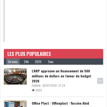
DIVERS
ASSEMBLÉE DES
REPRÉSENTANTS DU
PEUPLE (ARP)
SAIED LIMOGE LA MINISTRE DE
LES PLUS POPULAIRES
L'INDUS...
Un mois
24h
2025
Tous
SLAH ZOUARI NOMMÉ
L'ARP approuve un financement de 500
MINISTRE DE L'ÉQU...
millions de dollars en faveur du budget
2026
Publié le :
30/07/2026 - 12:24
1522
SARRA ZAAFRANI ZENZRI
NOUVELLE CHEFFE DU...
Office Plast : Officeplast : Yassine Abid