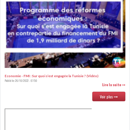
LE DÉFICIT COURANT SE
CREUSE À NOUVEAU,...
INS : L'INFLATION RECULE À
5,1% EN...
IRADA : PREMIER APPEL À
FONDATION POUR L...
Economie - FMI : Sur quoi s’est engagée la Tunisie ? (Vidéo)
Publié le:
26/10/2022 - 07:50
RSS
Lire la suite
Voir plus
POLITIQUE
ELECTIONS
ACTUALITÉS
PRÉSIDENTIELLES
GOUVERNEMENT