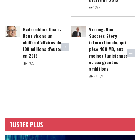
1273
Badereddine Ouali :
Vermeg: Une
L’ATB RENFORCE SON
Nous visons un
Success Story
ENGAGEMENT AUPRÈS DES...
chiffre d’affaires de
internationale, qui
100 millions d’euros
pèse 400 MD, aux
en 2018
racines tunisiennes
et aux grandes
OFFICE PLAST : UNE LEVÉE DE
1709
ambitions
FONDS AU SER...
24024
OFFICEPLAST : YASSINE ABID
ANIMERA UNE C...
ENNAKL LÈVE 60 MD SUR LE
TUSTEX PLUS
MARCHÉ OBLIGATA...