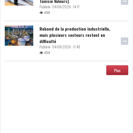
Tunisie Valeurs)
Publié le :
04/08/2026 - 14:17
498
ATTIJARIWAFA BANK : LA
HAUSSE DES BÉNÉFI...
Rebond de la production industrielle,
mais plusieurs secteurs restent en
difficulté
APRÈS LA SÉCHERESSE, LE
Publié le :
04/08/2026 - 11:49
MAGHREB VA VERS...
459
TRANSITION VERTE AU
Plus
MAGHREB : ENTRE OPPO...
RSS
INTERNATIONAL
MENA
AFRIQUE DU NORD