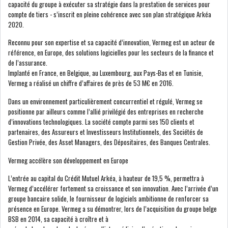
capacité du groupe à exécuter sa stratégie dans la prestation de services pour
compte de tiers - s’inscrit en pleine cohérence avec son plan stratégique Arkéa
2020.
LE CMF ET LA BANQUE DE
Reconnu pour son expertise et sa capacité d’innovation, Vermeg est un acteur de
FRANCE RENFORCENT...
référence, en Europe, des solutions logicielles pour les secteurs de la finance et
de l’assurance.
Implanté en France, en Belgique, au Luxembourg, aux Pays-Bas et en Tunisie,
OFFICEPLAST CHERCHE DEUX
Vermeg a réalisé un chiffre d’affaires de près de 53 M€ en 2016.
ADMINISTRATEURS...
Dans un environnement particulièrement concurrentiel et régulé, Vermeg se
positionne par ailleurs comme l’allié privilégié des entreprises en recherche
d’innovations technologiques. La société compte parmi ses 150 clients et
L’ATB RENFORCE SON
partenaires, des Assureurs et Investisseurs Institutionnels, des Sociétés de
ENGAGEMENT AUPRÈS DES...
Gestion Privée, des Asset Managers, des Dépositaires, des Banques Centrales.
Vermeg accélère son développement en Europe
RSS
L’entrée au capital du Crédit Mutuel Arkéa, à hauteur de 19,5 %, permettra à
COTATION ET ANALYSES
Vermeg d’accélérer fortement sa croissance et son innovation. Avec l’arrivée d’un
groupe bancaire solide, le fournisseur de logiciels ambitionne de renforcer sa
présence en Europe. Vermeg a su démontrer, lors de l’acquisition du groupe belge
BSB en 2014, sa capacité à croître et à
FICHES SOCIÉTÉS