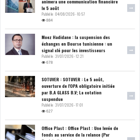
animera une communication financière
le 5 août
MICHKET SLAMA KHALDI
Publié le :
04/08/2026 - 10:57
REMPLACE SIHEM BOUG...
884
RSS
Moez Hadidane : la suspension des
échanges en Bourse tunisienne : un
MAGHREB
signal clé pour les investisseurs
Publié le :
31/07/2026 - 12:21
678
ALGÉRIE
MAROC
SOTUVER : SOTUVER : Le 5 août,
ouverture de l'OPA obligatoire initiée
LIBYE
MAURITANIE
par B.A GLASS B.V; La cotation
suspendue
Publié le :
31/07/2026 - 17:01
627
MAURITANIE : MATTEL LANCE
Office Plast : Office Plast : Une levée de
SA SOLUTION DE...
fonds au service de la relance (Par