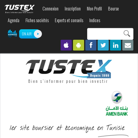
Aller au
Connexion
Inscription
Mon Profil
Bourse
contenu
principal
Agenda
Fiches sociétés
Experts et conseils
Indices
Search this site
ON AIR
Formulaire de
recherche