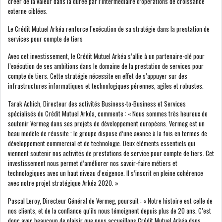
créer de la valeur dans la durée par l’intermédiaire d’opérations de croissance
externe ciblées.
COURS DU JOUR
Le Crédit Mutuel Arkéa renforce l’exécution de sa stratégie dans la prestation de
services pour compte de tiers
ANALYSE QUOTIDIENNE
Avec cet investissement, le Crédit Mutuel Arkéa s’allie à un partenaire-clé pour
l’exécution de ses ambitions dans le domaine de la prestation de services pour
compte de tiers. Cette stratégie nécessite en effet de s’appuyer sur des
ANALYSE HEBDOMADAIRE
infrastructures informatiques et technologiques pérennes, agiles et robustes.
ZOOM ENTREPRISE
Tarak Achich, Directeur des activités Business-to-Business et Services
spécialisés du Crédit Mutuel Arkéa, commente : « Nous sommes très heureux de
soutenir Vermeg dans ses projets de développement européens. Vermeg est un
HISTORIQUE DES ZOOMS
beau modèle de réussite : le groupe dispose d’une avance à la fois en termes de
développement commercial et de technologie. Deux éléments essentiels qui
viennent soutenir nos activités de prestations de service pour compte de tiers. Cet
ARCHIVES DES COURS
investissement nous permet d’améliorer nos savoir-faire métiers et
technologiques avec un haut niveau d’exigence. Il s’inscrit en pleine cohérence
HISTORIQUE ANALYSES HEBDOMADAIRES
avec notre projet stratégique Arkéa 2020. »
Pascal Leroy, Directeur Général de Vermeg, poursuit : « Notre histoire est celle de
SICAV
nos clients, et de la confiance qu’ils nous témoignent depuis plus de 20 ans. C’est
donc avec beaucoup de plaisir que nous accueillons Crédit Mutuel Arkéa dans