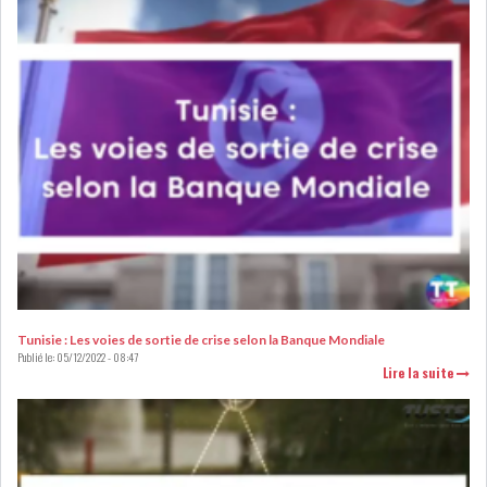
DE FINANCEMEN...
LE CALENDRIER FISCAL ET
SOCIAL 2021: LES...
RSS
ECONOMIE
ACTUALITÉS
EMPLOI
ÉCONOMIQUES
Tunisie : Les voies de sortie de crise selon la Banque Mondiale
Publié le:
05/12/2022 - 08:47
Lire la suite
PRIVATISATION
NOMINATION
ACTUALITÉS DES
DEVISES
SOCIÉTÉS