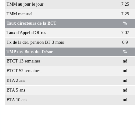
TMM au jour le jour
7.25
TMM mensuel
7.25
Taux directeurs de la BCT
%
Taux d'Appel d'Offres
7.07
Tx de la der. pension BT 3 mois
6.9
TMP des Bons du Trésor
%
BTCT 13 semaines
nd
BTCT 52 semaines
nd
BTA 2 ans
nd
BTA 5 ans
nd
BTA 10 ans
nd