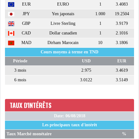
EUR
EURO
1
3.4083
JPY
Yen japonais
1.000
19.2504
GBP
Livre Sterling
1
3.9179
CAD
Dollar canadien
1
2.1016
MAD
Dirham Marocain
10
3.1806
Cours moyens à terme en TND
Période
USD
EUR
3 mois
2.975
3.4619
6 mois
3.0122
3.5149
TAUX D'INTÉRÊTS
Date: 06/08/2018
Les principaux taux d'intérêt
Taux Marché monétaire
%