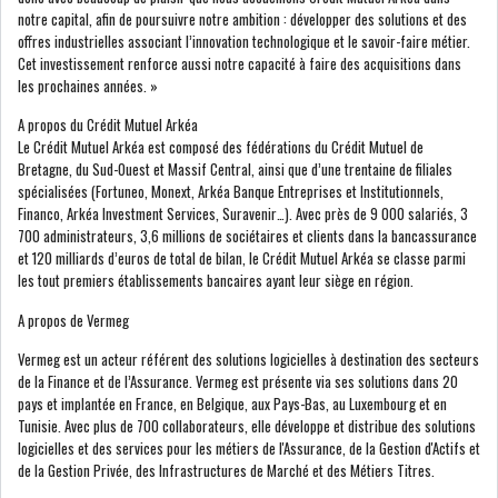
notre capital, afin de poursuivre notre ambition : développer des solutions et des
GRAPHIQUE TUNINDEX
offres industrielles associant l’innovation technologique et le savoir-faire métier.
Cet investissement renforce aussi notre capacité à faire des acquisitions dans
les prochaines années. »
A propos du Crédit Mutuel Arkéa
Le Crédit Mutuel Arkéa est composé des fédérations du Crédit Mutuel de
GRAPHIQUE DU TUNINDEX
Bretagne, du Sud-Ouest et Massif Central, ainsi que d’une trentaine de filiales
spécialisées (Fortuneo, Monext, Arkéa Banque Entreprises et Institutionnels,
Financo, Arkéa Investment Services, Suravenir…). Avec près de 9 000 salariés, 3
700 administrateurs, 3,6 millions de sociétaires et clients dans la bancassurance
RSS ANALYSES QUOTIDIENNES
et 120 milliards d’euros de total de bilan, le Crédit Mutuel Arkéa se classe parmi
RSS ANALYSES HEBDOMADAIRES
les tout premiers établissements bancaires ayant leur siège en région.
RSS ZOOMS
A propos de Vermeg
SECTEURS
Vermeg est un acteur référent des solutions logicielles à destination des secteurs
de la Finance et de l’Assurance. Vermeg est présente via ses solutions dans 20
pays et implantée en France, en Belgique, aux Pays-Bas, au Luxembourg et en
Tunisie. Avec plus de 700 collaborateurs, elle développe et distribue des solutions
ASSURANCES
PHARMACEUTIQUE
logicielles et des services pour les métiers de l'Assurance, de la Gestion d'Actifs et
de la Gestion Privée, des Infrastructures de Marché et des Métiers Titres.
BANCAIRE
AUDIOVISUEL