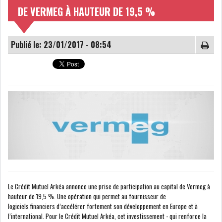
DE VERMEG À HAUTEUR DE 19,5 %
NOMINATIONS
NOTATION
Publié le: 23/01/2017 - 08:54
PRIVATISATION & OPV
RAPPORTS DE GESTION
INDICATEURS
DIVERS
INTERMÉDIAIRES
OPINION
ANALYSE MARCHÉ
SONDAGES
COMMUNIQUÉS DE
PRESSE
Le Crédit Mutuel Arkéa annonce une prise de participation au capital de Vermeg à
hauteur de 19,5 %. Une opération qui permet au fournisseur de
logiciels financiers d’accélérer fortement son développement en Europe et à
BOURSE DE TUNIS : UN BILAN
l’international. Pour le Crédit Mutuel Arkéa, cet investissement - qui renforce la
HEBDOMADAIRE...