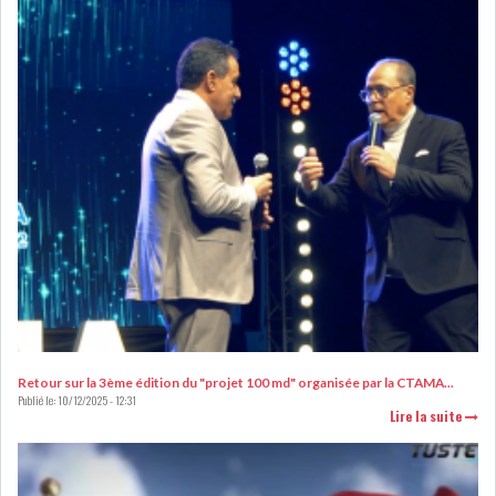
RSS
FINANCE
FISCALITE
ENTRÉE EN VIGUEUR DE LA
TAXE SUR LE PATR...
Retour sur la 3ème édition du "projet 100 md" organisée par la CTAMA...
FISCALITÉ : LONGUE LISTE
Publié le:
10/12/2025 - 12:31
DES ACTIVITÉS Q...
Lire la suite
BOURSE DE TUNIS : UN OUTIL