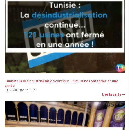
LOI DE FINANCE
ENERGIE
MATIÈRES PREMIÈRES
RATING
MÉDIAS
EDUCATION
TOURISME
DONNÉES
MACROÉCONOMIQUES
Tunisie : La désindustrialisation continue… 121 usines ont fermé en une
année
Publié le:
08/11/2022 - 07:38
Lire la suite
HAUSSE DES RÉSERVES DE
DEVISES À 97 JOUR...