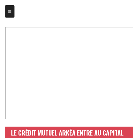
TRIBUNE
BOURSE
ASSEMBLÉES
BILANS
COMPTES PROVISOIRES
DIVIDENDES
EMPRUNTS
FUSIONS &
OBLIGATAIRES
ACQUISITIONS
INTRODUCTIONS
OPÉRATIONS SUR
LE CRÉDIT MUTUEL ARKÉA ENTRE AU CAPITAL
TITRES