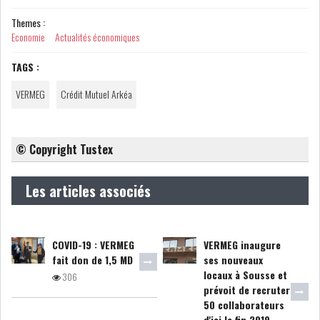
Themes :
Economie
Actualités économiques
LEASING
LOGISTIQUE ET
TRANSPORT
TAGS :
SANTÉ
TOURSIME
VERMEG
Crédit Mutuel Arkéa
DISTRIBUTION
COMPOSANTS
AUTOMOBILES
© Copyright Tustex
CHIMIE
DISTRIBUTION
Les articles associés
AUTOMOBILE
FINANCIER
IMMOBILIER
COVID-19 : VERMEG
VERMEG inaugure
fait don de 1,5 MD
ses nouveaux
HOLDING
INDUSTRIEL
locaux à Sousse et
306
prévoit de recruter
50 collaborateurs
AGRO-ALIMENTAIRE
DIVERS
d'ici la fin 2019