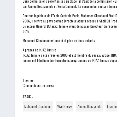
Deux commissions seront mises en place : il s’agit de la commission «
par Ahmed Bouzguenda et Sonia Dammak.
Le nouveau bureau se réunira 
Docteur-Ingénieur de l’Ecole Centrale Paris, Mohamed Chaabouni était 
2006, il rentre au pays comme Directeur Achats réseau à Shell Oil Produ
Directeur Général Butagaz Tunisie avant de passer Directeur du réseau S
2015.
Mohamed Chaabouni est marié et père de trois enfants.
A propos de INJAZ Tunisie
INJAZ Tunisie a été créée en 2009 et est membre du réseau Arabe, INJAZ
jeunes ont bénéficié des formations programmes de INJAZ Tunisie depuis
Themes :
Communiqués de presse
TAGS :
Mohamed Chaabouni
Vivo Energy
Ahmed Bouzgenda
Injaz Tu