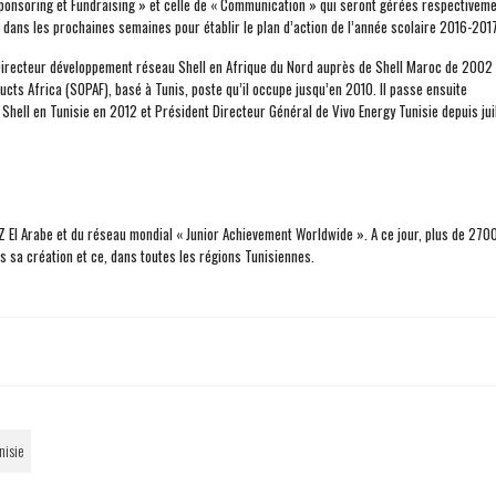
Sponsoring et Fundraising » et celle de « Communication » qui seront gérées respectivem
dans les prochaines semaines pour établir le plan d’action de l’année scolaire 2016-2017
Directeur développement réseau Shell en Afrique du Nord auprès de Shell Maroc de 2002
cts Africa (SOPAF), basé à Tunis, poste qu’il occupe jusqu’en 2010. Il passe ensuite
hell en Tunisie en 2012 et Président Directeur Général de Vivo Energy Tunisie depuis juil
 El Arabe et du réseau mondial « Junior Achievement Worldwide ». A ce jour, plus de 270
 sa création et ce, dans toutes les régions Tunisiennes.
nisie