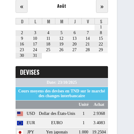
«
»
Août
D
L
M
M
J
V
S
1
2
3
4
5
6
7
8
9
10
11
12
13
14
15
16
17
18
19
20
21
22
23
24
25
26
27
28
29
30
31
DEVISES
Date: 23/10/2025
Cours moyens des devises en TND sur le marché
des changes interbancaire
Unité
Achat
USD
Dollar des États-Unis
1
2.9368
EUR
EURO
1
3.4083
JPY
Yen japonais
1.000
19.2504