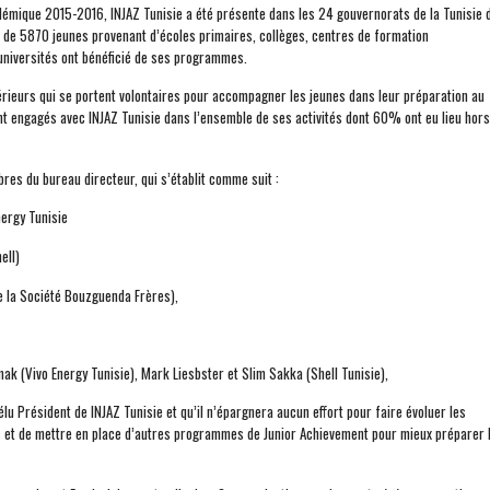
démique 2015-2016, INJAZ Tunisie a été présente dans les 24 gouvernorats de la Tunisie 
 de 5870 jeunes provenant d’écoles primaires, collèges, centres de formation
universités ont bénéficié de ses programmes.
rieurs qui se portent volontaires pour accompagner les jeunes dans leur préparation au
ont engagés avec INJAZ Tunisie dans l’ensemble de ses activités dont 60% ont eu lieu hors
res du bureau directeur, qui s’établit comme suit :
ergy Tunisie
hell)
e la Société Bouzguenda Frères),
(Vivo Energy Tunisie), Mark Liesbster et Slim Sakka (Shell Tunisie),
élu Président de INJAZ Tunisie et qu’il n’épargnera aucun effort pour faire évoluer les
ons et de mettre en place d’autres programmes de Junior Achievement pour mieux préparer 