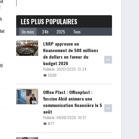
ent
.
 à
LES PLUS POPULAIRES
let
Un mois
24h
2025
Tous
L'ARP approuve un
financement de 500 millions
de dollars en faveur du
budget 2026
00
Publié le :
30/07/2026 - 12:24
1520
Office Plast : Officeplast :
Yassine Abid animera une
communication financière le 5
août
Publié le :
04/08/2026 - 10:57
877