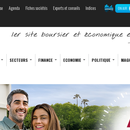
se
Agenda
Fiches sociétés
Experts et conseils
Indices
ON AIR
Aller au
contenu
principal
S
SECTEURS
FINANCE
ECONOMIE
POLITIQUE
MAG