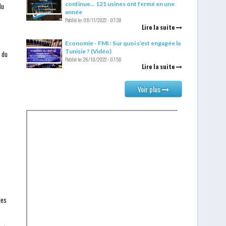
continue… 121 usines ont fermé en une
du
année
Publié le:
08/11/2022 - 07:38
Lire la suite
Economie - FMI : Sur quoi s’est engagée la
Tunisie ? (Vidéo)
 du
Publié le:
26/10/2022 - 07:50
Lire la suite
Voir plus
les