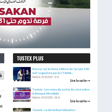
TUSTEX PLUS
Retour sur la 3ème édition du "projet 100
md" organisée par la CTAMA...
Publié le:
10/12/2025 - 12:31
Lire la suite
Tunisie : Les voies de sortie de crise selon
la Banque Mondiale
d
Publié le:
05/12/2022 - 08:47
Lire la suite
nt.
Tunisie : La désindustrialisation