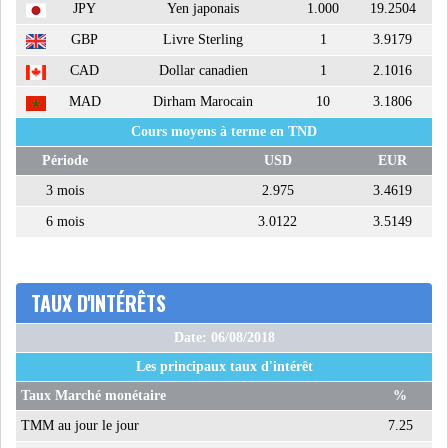
JPY
Yen japonais
1.000
19.2504
GBP
Livre Sterling
1
3.9179
CAD
Dollar canadien
1
2.1016
MAD
Dirham Marocain
10
3.1806
Cours moyens à terme en TND
Période
USD
EUR
3 mois
2.975
3.4619
6 mois
3.0122
3.5149
TAUX D'INTÉRÊTS
Date: 06/08/2018
Les principaux taux d'intérêt
Taux Marché monétaire
%
TMM au jour le jour
7.25