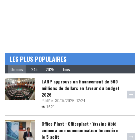
MICHKET SLAMA KHALDI
REMPLACE SIHEM BOUG...
RSS
MAGHREB
LES PLUS POPULAIRES
Un mois
24h
2025
Tous
ALGÉRIE
MAROC
L'ARP approuve un financement de 500
LIBYE
MAURITANIE
millions de dollars en faveur du budget
2026
Publié le :
30/07/2026 - 12:24
1521
Office Plast : Officeplast : Yassine Abid
MAURITANIE : MATTEL LANCE
animera une communication financière
SA SOLUTION DE...
le 5 août