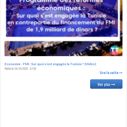
DIVERS
ASSEMBLÉE DES
REPRÉSENTANTS DU
PEUPLE (ARP)
SAIED LIMOGE LA MINISTRE DE
L'INDUS...
Economie - FMI : Sur quoi s’est engagée la Tunisie ? (Vidéo)
Publié le:
26/10/2022 - 07:50
Lire la suite
SLAH ZOUARI NOMMÉ
Voir plus
MINISTRE DE L'ÉQU...
SARRA ZAAFRANI ZENZRI
NOUVELLE CHEFFE DU...