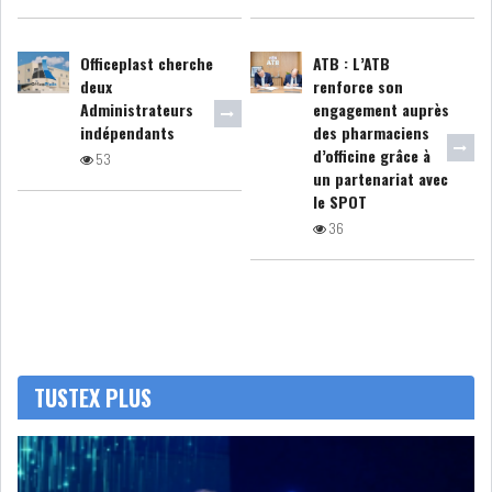
RSS
FINANCE
Officeplast cherche
ATB : L’ATB
deux
renforce son
Administrateurs
engagement auprès
indépendants
des pharmaciens
FISCALITE
d’officine grâce à
53
un partenariat avec
le SPOT
36
ENTRÉE EN VIGUEUR DE LA
TAXE SUR LE PATR...
FISCALITÉ : LONGUE LISTE
TUSTEX PLUS
DES ACTIVITÉS Q...
BOURSE DE TUNIS : UN OUTIL