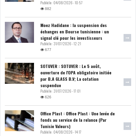
Publié le :
04/08/2026 - 10:57
882
ATTIJARIWAFA BANK : LA
HAUSSE DES BÉNÉFI...
Moez Hadidane : la suspension des
échanges en Bourse tunisienne : un
signal clé pour les investisseurs
APRÈS LA SÉCHERESSE, LE
Publié le :
31/07/2026 - 12:21
MAGHREB VA VERS...
677
SOTUVER : SOTUVER : Le 5 août,
TRANSITION VERTE AU
ouverture de l'OPA obligatoire initiée
MAGHREB : ENTRE OPPO...
par B.A GLASS B.V; La cotation
suspendue
RSS
Publié le :
31/07/2026 - 17:01
626
INTERNATIONAL
Office Plast : Office Plast : Une levée de
fonds au service de la relance (Par
Tunisie Valeurs)
MENA
AFRIQUE DU NORD
Publié le :
04/08/2026 - 14:17