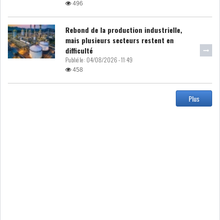
496
USA & CANADA
AFRIQUE
SUBSAHARIENNE
Rebond de la production industrielle,
mais plusieurs secteurs restent en
difficulté
EUROPE
ASIE
Publié le :
04/08/2026 - 11:49
458
AMÉRIQUE LATINE
RESTE DU MONDE
Plus
LE PÉTROLE REPART À LA
HAUSSE APRÈS LA P...
LES PRIX ALIMENTAIRES
MONDIAUX AU PLUS H...