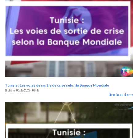
LOI DE FINANCE
ENERGIE
MATIÈRES PREMIÈRES
RATING
MÉDIAS
EDUCATION
TOURISME
DONNÉES
MACROÉCONOMIQUES
Tunisie : Les voies de sortie de crise selon la Banque Mondiale
Publié le:
05/12/2022 - 08:47
Lire la suite
HAUSSE DES RÉSERVES DE
DEVISES À 97 JOUR...