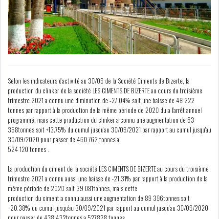
COURS DU JOUR
ANALYSE QUOTIDIENNE
ANALYSE HEBDOMADAIRE
Selon les indicateurs d'activité au 30/09 de la Société Ciments de Bizerte, la
production du clinker de la société LES CIMENTS DE BIZERTE au cours du troisième
trimestre 2021 a connu une diminution de -27.04% soit une baisse de 48 222
ZOOM ENTREPRISE
tonnes par rapport à la production de la même période de 2020 du a l’arrêt annuel
programmé, mais cette production du clinker a connu une augmentation de 63
HISTORIQUE DES ZOOMS
358tonnes soit +13.75% du cumul jusqu'au 30/09/2021 par rapport au cumul jusqu'au
30/09/2020 pour passer de 460 762 tonnes a
524 120 tonnes .
ARCHIVES DES COURS
La production du ciment de la société LES CIMENTS DE BIZERTE au cours du troisième
trimestre 2021 a connu aussi une baisse de -21.31% par rapport à la production de la
HISTORIQUE ANALYSES HEBDOMADAIRES
même période de 2020 soit 39 081tonnes, mais cette
production du ciment a connu aussi une augmentation de 89 396tonnes soit
SICAV
+20.38% du cumul jusqu'au 30/09/2021 par rapport au cumul jusqu'au 30/09/2020
pour passer de 438 432tonnes a 527828 tonnes.