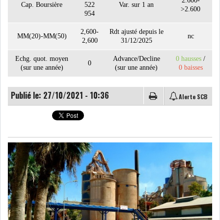
2.600-
Cap. Boursière
522
Var. sur 1 an
>2.600
954
LE CMF ET LA BANQUE DE
2,600-
Rdt ajusté depuis le
MM(20)-MM(50)
nc
2,600
31/12/2025
FRANCE RENFORCENT...
Echg. quot. moyen
Advance/Decline
0 hausses
/
0
(sur une année)
(sur une année)
0 baisses
OFFICEPLAST CHERCHE DEUX
ADMINISTRATEURS...
Publié le: 27/10/2021 - 10:36
Alerte SCB
L’ATB RENFORCE SON
ENGAGEMENT AUPRÈS DES...
RSS
COTATION ET ANALYSES
FICHES SOCIÉTÉS