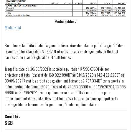
LEASING
LOGISTIQUE ET
Media Folder :
TRANSPORT
Media Root
SANTÉ
TOURSIME
Par ailleurs, l’activité de déchargement des navires de coke de pétrole a généré des
revenus en hors taxe de 1 771 332DT et ce, suite aux déchargements de Dix (10)
DISTRIBUTION
COMPOSANTS
navires d’une quantité global de 147 611 tonnes.
AUTOMOBILES
Jusqu’à la date du 30/09/2021 la société a pu régler 17 590 675DT de son
CHIMIE
DISTRIBUTION
endettement total (passant de 160 022 898DT au 31/12/2020 à 142 432 223DT au
AUTOMOBILE
30/09/2021.Aussi les crédits de gestion ont baissé de 7 487 334DT par rapport a la
même période de l’année 2020 (passant de 21 383 330DT au 30/09/2020 à 13 895
996DT au 30/09/2021).En ce qui concerne les crédits à court terme pour
FINANCIER
IMMOBILIER
préfinancement des stocks, ils seront honorés à leurs échéances quoiqu'il reste
envisageable de les renouveler pour une période supplémentaire.
HOLDING
INDUSTRIEL
Société :
SCB
AGRO-ALIMENTAIRE
DIVERS