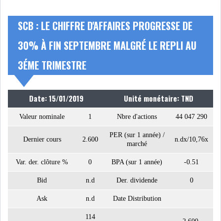
NOMINATIONS
NOTATION
SCB : LE CHIFFRE D'AFFAIRES PROGRESSE DE
30% À FIN SEPTEMBRE MALGRÉ LE REPLI AU
PRIVATISATION & OPV
RAPPORTS DE GESTION
3ÉME TRIMESTRE
INDICATEURS
DIVERS
INTERMÉDIAIRES
Date: 15/01/2019
Unité monétaire: TND
OPINION
ANALYSE MARCHÉ
Valeur nominale
1
Nbre d'actions
44 047 290
PER (sur 1 année) /
SONDAGES
COMMUNIQUÉS DE
Dernier cours
2.600
n.dx/10,76x
marché
PRESSE
Var. der. clôture %
0
BPA (sur 1 année)
-0.51
Bid
n.d
Der. dividende
0
Ask
n.d
Date Distribution
BOURSE DE TUNIS : UN BILAN
114
HEBDOMADAIRE...