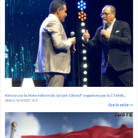
DE FINANCEMEN...
LE CALENDRIER FISCAL ET
SOCIAL 2021: LES...
RSS
ECONOMIE
ACTUALITÉS
EMPLOI
ÉCONOMIQUES
Retour sur la 3ème édition du "projet 100 md" organisée par la CTAMA...
Publié le:
10/12/2025 - 12:31
Lire la suite
PRIVATISATION
NOMINATION
ACTUALITÉS DES
DEVISES
SOCIÉTÉS