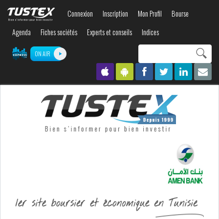
Aller au
Connexion
Inscription
Mon Profil
Bourse
contenu
principal
Agenda
Fiches sociétés
Experts et conseils
Indices
Search this site
ON AIR
Formulaire de
recherche