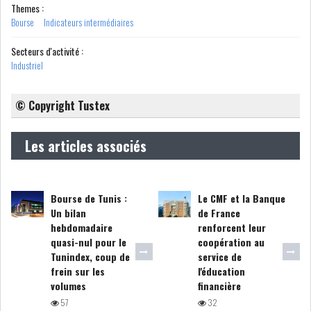
Themes :
Bourse
Indicateurs intermédiaires
Secteurs d'activité :
Industriel
L’ATB RENFORCE SON
ENGAGEMENT AUPRÈS DES...
© Copyright Tustex
OFFICE PLAST : UNE LEVÉE DE
Les articles associés
FONDS AU SER...
Bourse de Tunis :
Le CMF et la Banque
OFFICEPLAST : YASSINE ABID
Un bilan
de France
ANIMERA UNE C...
hebdomadaire
renforcent leur
quasi-nul pour le
coopération au
Tunindex, coup de
service de
ENNAKL LÈVE 60 MD SUR LE
frein sur les
l'éducation
MARCHÉ OBLIGATA...
volumes
financière
57
32