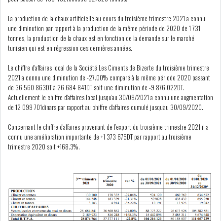
GRAPHIQUE TUNINDEX
La production de la chaux artificielle au cours du troisième trimestre 2021 a connu
une diminution par rapport à la production de la même période de 2020 de 1 731
tonnes, la production de la chaux est en fonction de la demande sur le marché
tunisien qui est en régression ces dernières années.
GRAPHIQUE DU TUNINDEX
Le chiffre d'affaires local de la Société Les Ciments de Bizerte du troisième trimestre
2021 a connu une diminution de -27.00% comparé à la même période 2020 passant
de 36 560 863DT à 26 684 841DT soit une diminution de -9 876 022DT.
Actuellement le chiffre d'affaires local jusqu’au 30/09/2021 a connu une augmentation
de 12 099 701dinars par rapport au chiffre d'affaires cumulé jusqu'au 30/09/2020.
RSS ANALYSES QUOTIDIENNES
RSS ANALYSES HEBDOMADAIRES
Concernant le chiffre d'affaires provenant de l’export du troisième trimestre 2021 il a
RSS ZOOMS
connu une amélioration importante de +1 373 675DT par rapport au troisième
trimestre 2020 soit +168.3%.
SECTEURS
scb3t21.png
ASSURANCES
PHARMACEUTIQUE
BANCAIRE
AUDIOVISUEL