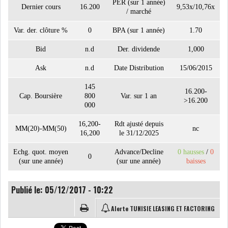
PER (sur 1 année)
Dernier cours
16.200
9,53x/10,76x
/ marché
Var. der. clôture %
0
BPA (sur 1 année)
1.70
LE CMF ET LA BANQUE DE
FRANCE RENFORCENT...
Bid
n.d
Der. dividende
1,000
Ask
n.d
Date Distribution
15/06/2015
OFFICEPLAST CHERCHE DEUX
145
ADMINISTRATEURS...
16.200-
Cap. Boursière
800
Var. sur 1 an
>16.200
000
L’ATB RENFORCE SON
16,200-
Rdt ajusté depuis
MM(20)-MM(50)
nc
16,200
le 31/12/2025
ENGAGEMENT AUPRÈS DES...
Echg. quot. moyen
Advance/Decline
0 hausses
/
0
0
RSS
(sur une année)
(sur une année)
baisses
COTATION ET ANALYSES
Publié le: 05/12/2017 - 10:22
Alerte TUNISIE LEASING ET FACTORING
FICHES SOCIÉTÉS