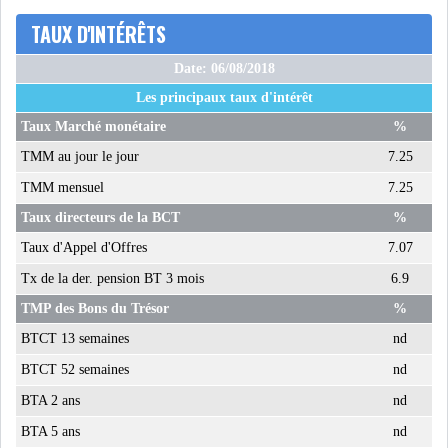
TAUX D'INTÉRÊTS
Date: 06/08/2018
Les principaux taux d'intérêt
Taux Marché monétaire
%
TMM au jour le jour
7.25
TMM mensuel
7.25
Taux directeurs de la BCT
%
Taux d'Appel d'Offres
7.07
Tx de la der. pension BT 3 mois
6.9
TMP des Bons du Trésor
%
BTCT 13 semaines
nd
BTCT 52 semaines
nd
BTA 2 ans
nd
BTA 5 ans
nd