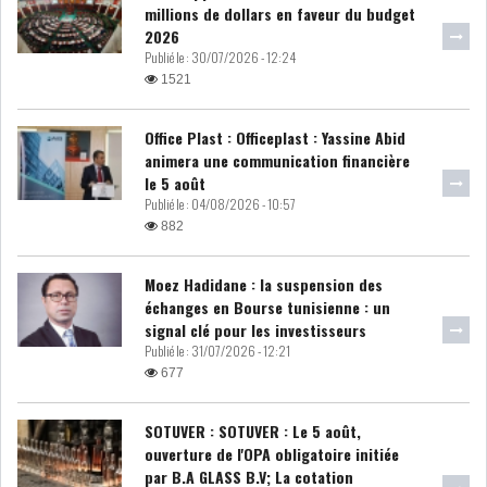
millions de dollars en faveur du budget
2026
DIVERS
ASSEMBLÉE DES
Publié le :
30/07/2026 - 12:24
REPRÉSENTANTS DU
1521
PEUPLE (ARP)
Office Plast : Officeplast : Yassine Abid
animera une communication financière
le 5 août
Publié le :
04/08/2026 - 10:57
SAIED LIMOGE LA MINISTRE DE
882
L'INDUS...
Moez Hadidane : la suspension des
échanges en Bourse tunisienne : un
SLAH ZOUARI NOMMÉ
signal clé pour les investisseurs
MINISTRE DE L'ÉQU...
Publié le :
31/07/2026 - 12:21
677
SARRA ZAAFRANI ZENZRI
SOTUVER : SOTUVER : Le 5 août,
NOUVELLE CHEFFE DU...
ouverture de l'OPA obligatoire initiée
par B.A GLASS B.V; La cotation