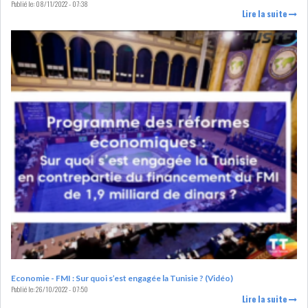
Publié le:
08/11/2022 - 07:38
Lire la suite
LOI DE FINANCE
ENERGIE
MATIÈRES PREMIÈRES
RATING
MÉDIAS
EDUCATION
TOURISME
DONNÉES
MACROÉCONOMIQUES
HAUSSE DES RÉSERVES DE
Economie - FMI : Sur quoi s’est engagée la Tunisie ? (Vidéo)
DEVISES À 97 JOUR...
Publié le:
26/10/2022 - 07:50
Lire la suite