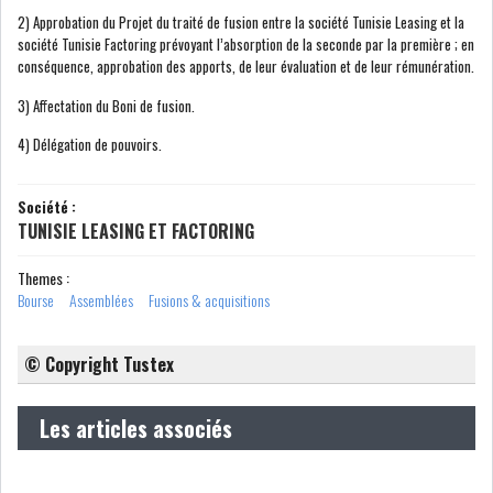
2) Approbation du Projet du traité de fusion entre la société Tunisie Leasing et la
GRAPHIQUE TUNINDEX
société Tunisie Factoring prévoyant l’absorption de la seconde par la première ; en
conséquence, approbation des apports, de leur évaluation et de leur rémunération.
3) Affectation du Boni de fusion.
4) Délégation de pouvoirs.
GRAPHIQUE DU TUNINDEX
Société :
TUNISIE LEASING ET FACTORING
RSS ANALYSES QUOTIDIENNES
RSS ANALYSES HEBDOMADAIRES
Themes :
RSS ZOOMS
Bourse
Assemblées
Fusions & acquisitions
SECTEURS
© Copyright Tustex
Les articles associés
ASSURANCES
PHARMACEUTIQUE
BANCAIRE
AUDIOVISUEL