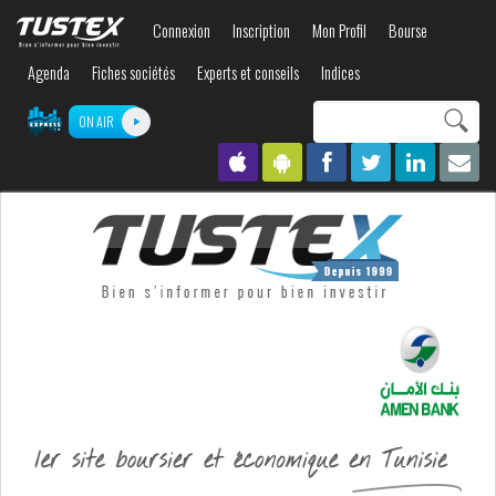
Aller au
Connexion
Inscription
Mon Profil
Bourse
contenu
principal
Agenda
Fiches sociétés
Experts et conseils
Indices
Search this site
ON AIR
Formulaire de
recherche