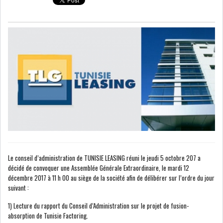
COURS DU JOUR
ANALYSE QUOTIDIENNE
ANALYSE HEBDOMADAIRE
ZOOM ENTREPRISE
HISTORIQUE DES ZOOMS
ARCHIVES DES COURS
Le conseil d’administration de TUNISIE LEASING réuni le jeudi 5 octobre 207 a
décidé de convoquer une Assemblée Générale Extraordinaire, le mardi 12
décembre 2017 à 11 h 00 au siège de la société afin de délibérer sur l’ordre du jour
HISTORIQUE ANALYSES HEBDOMADAIRES
suivant :
1) Lecture du rapport du Conseil d’Administration sur le projet de fusion-
SICAV
absorption de Tunisie Factoring.