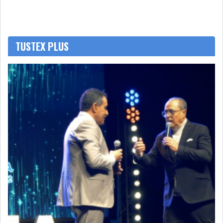
TUSTEX PLUS
L’ATB RENFORCE SON
ENGAGEMENT AUPRÈS DES...
OFFICE PLAST : UNE LEVÉE DE
FONDS AU SER...
OFFICEPLAST : YASSINE ABID
ANIMERA UNE C...
ENNAKL LÈVE 60 MD SUR LE
MARCHÉ OBLIGATA...