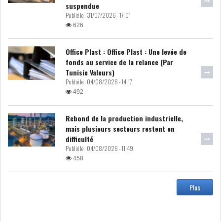
suspendue
MICHKET SLAMA KHALDI
Publié le :
31/07/2026 - 17:01
REMPLACE SIHEM BOUG...
626
RSS
Office Plast : Office Plast : Une levée de
fonds au service de la relance (Par
Tunisie Valeurs)
MAGHREB
Publié le :
04/08/2026 - 14:17
492
ALGÉRIE
MAROC
Rebond de la production industrielle,
mais plusieurs secteurs restent en
LIBYE
MAURITANIE
difficulté
Publié le :
04/08/2026 - 11:49
458
Plus
MAURITANIE : MATTEL LANCE
SA SOLUTION DE...