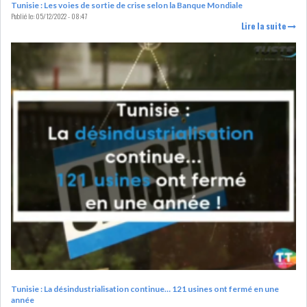
Tunisie : Les voies de sortie de crise selon la Banque Mondiale
DE FINANCEMEN...
Publié le:
05/12/2022 - 08:47
Lire la suite
LE CALENDRIER FISCAL ET
SOCIAL 2021: LES...
RSS
ECONOMIE
ACTUALITÉS
EMPLOI
ÉCONOMIQUES
PRIVATISATION
NOMINATION
ACTUALITÉS DES
DEVISES
Tunisie : La désindustrialisation continue… 121 usines ont fermé en une
SOCIÉTÉS
année