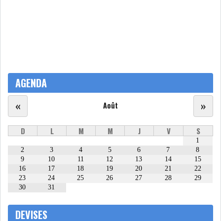
USA & CANADA
AFRIQUE
SUBSAHARIENNE
EUROPE
ASIE
AMÉRIQUE LATINE
RESTE DU MONDE
AGENDA
«
»
Août
D
L
M
M
J
V
S
LE PÉTROLE REPART À LA
1
2
3
4
5
6
7
8
HAUSSE APRÈS LA P...
9
10
11
12
13
14
15
16
17
18
19
20
21
22
23
24
25
26
27
28
29
LES PRIX ALIMENTAIRES
30
31
MONDIAUX AU PLUS H...
DEVISES