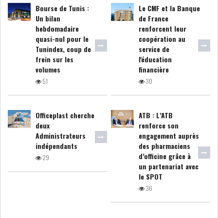
Bourse de Tunis :
Le CMF et la Banque
Un bilan
de France
LEASING
LOGISTIQUE ET
hebdomadaire
renforcent leur
TRANSPORT
quasi-nul pour le
coopération au
Tunindex, coup de
service de
frein sur les
l'éducation
SANTÉ
TOURSIME
volumes
financière
51
30
DISTRIBUTION
COMPOSANTS
AUTOMOBILES
Officeplast cherche
ATB : L’ATB
CHIMIE
DISTRIBUTION
deux
renforce son
AUTOMOBILE
Administrateurs
engagement auprès
indépendants
des pharmaciens
d’officine grâce à
FINANCIER
IMMOBILIER
29
un partenariat avec
le SPOT
HOLDING
INDUSTRIEL
36
AGRO-ALIMENTAIRE
DIVERS