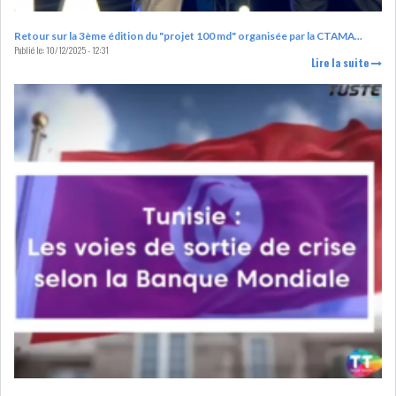
RSS
Retour sur la 3ème édition du "projet 100 md" organisée par la CTAMA...
FINANCE
Publié le:
10/12/2025 - 12:31
Lire la suite
FISCALITE
ENTRÉE EN VIGUEUR DE LA
TAXE SUR LE PATR...
FISCALITÉ : LONGUE LISTE
DES ACTIVITÉS Q...
BOURSE DE TUNIS : UN OUTIL