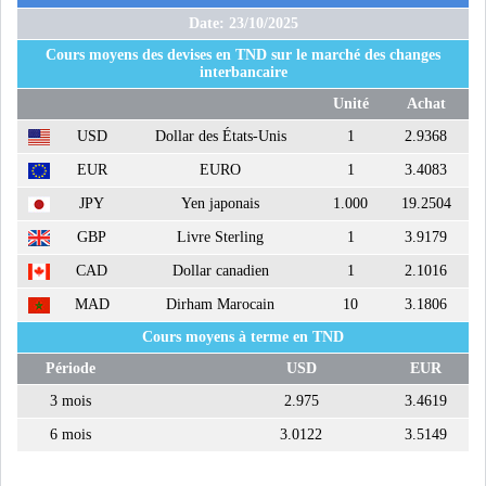
LE PÉTROLE SE STABILISE
Date: 23/10/2025
SOUS LES 80 DOLL...
Cours moyens des devises en TND sur le marché des changes
interbancaire
Unité
Achat
DANS UNE ÈRE DE FAIBLE
USD
Dollar des États-Unis
1
2.9368
CROISSANCE, L...
EUR
EURO
1
3.4083
RSS
JPY
Yen japonais
1.000
19.2504
GBP
Livre Sterling
1
3.9179
INTERVIEWS
CAD
Dollar canadien
1
2.1016
TUSTEX PLUS
MAD
Dirham Marocain
10
3.1806
Cours moyens à terme en TND
Période
USD
EUR
3 mois
2.975
3.4619
6 mois
3.0122
3.5149