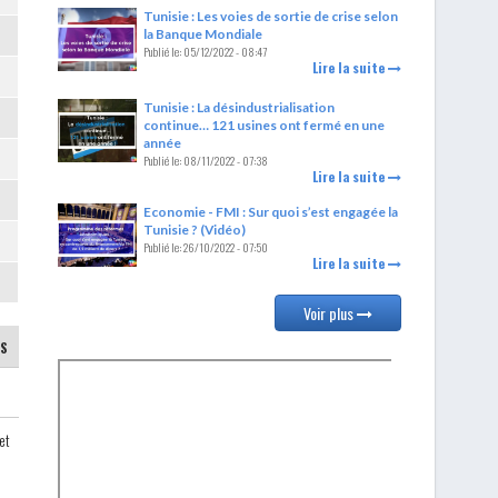
Tunisie : Les voies de sortie de crise selon
la Banque Mondiale
Publié le:
05/12/2022 - 08:47
Lire la suite
Tunisie : La désindustrialisation
continue… 121 usines ont fermé en une
année
Publié le:
08/11/2022 - 07:38
Lire la suite
Economie - FMI : Sur quoi s’est engagée la
Tunisie ? (Vidéo)
Publié le:
26/10/2022 - 07:50
Lire la suite
Voir plus
AS
et
l