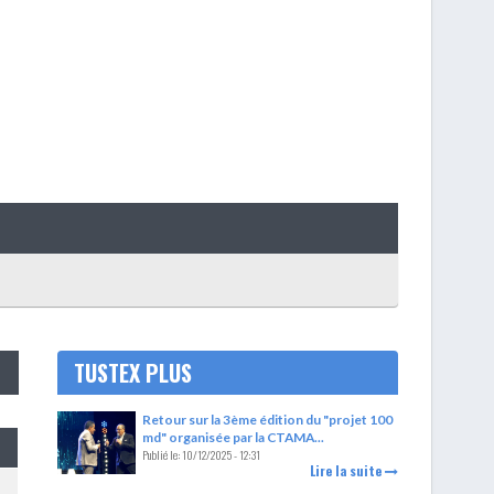
TUSTEX PLUS
Retour sur la 3ème édition du "projet 100
md" organisée par la CTAMA...
Publié le:
10/12/2025 - 12:31
Lire la suite