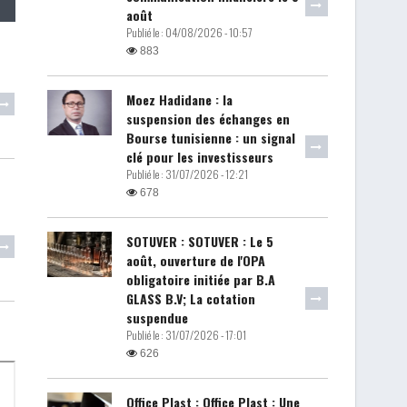
août
Publié le :
04/08/2026 - 10:57
883
Moez Hadidane : la
suspension des échanges en
Bourse tunisienne : un signal
clé pour les investisseurs
Publié le :
31/07/2026 - 12:21
678
SOTUVER : SOTUVER : Le 5
août, ouverture de l'OPA
obligatoire initiée par B.A
GLASS B.V; La cotation
suspendue
Publié le :
31/07/2026 - 17:01
626
Office Plast : Office Plast : Une