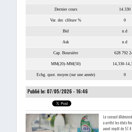
Dernier cours
14.330
Var. der. clôture %
0
Bid
n.d
Ask
n.d
Cap. Boursière
628 792 2
MM(20)-MM(50)
14,330-14,
Echg. quot. moyen (sur une année)
0
Publié le: 07/05/2026 - 16:46
Le conseil d’Adminis
a arrêté les états fi
avant impôt de 57,