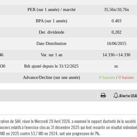
PER (sur 1 année) / marché
35,56x/10,76x
BPA (sur 1 année)
0.403
Der. dividende
0,202
Date Distribution
16/06/2015
46
Var. sur 1 an
14.330->14.330
330
Rdt ajusté depuis le 31/12/2025
nc
Advance/Decline (sur une année)
0 hausses
/
0 baisses
Alerte LIL
tration de SAH, réuni le Mercredi 29 Avril 2026, a examiné le rapport d’activité de la société 
nanciers relatifs à l’exercice clos au 31 décembre 2025 qui font ressortir un résultat individue
4 MD en 2025 contre 53,7 MD en 2024, soit une progression de 7%.