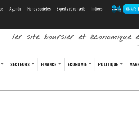
se
Agenda
Fiches sociétés
Experts et conseils
Indices
ON AIR
Aller au
contenu
principal
S
SECTEURS
FINANCE
ECONOMIE
POLITIQUE
MAG