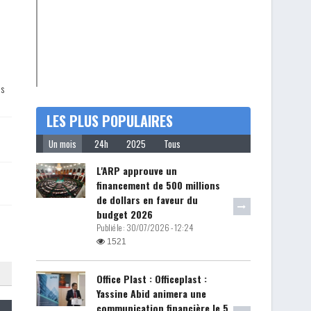
es
LES PLUS POPULAIRES
Un mois
24h
2025
Tous
L'ARP approuve un
financement de 500 millions
de dollars en faveur du
budget 2026
Publié le :
30/07/2026 - 12:24
1521
Office Plast : Officeplast :
Yassine Abid animera une
communication financière le 5