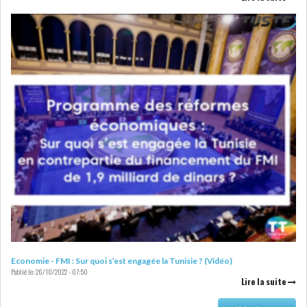
LOI DE FINANCE
ENERGIE
MATIÈRES PREMIÈRES
RATING
MÉDIAS
EDUCATION
TOURISME
DONNÉES
MACROÉCONOMIQUES
Economie - FMI : Sur quoi s’est engagée la Tunisie ? (Vidéo)
INS : L'INFLATION RECULE À
Publié le:
26/10/2022 - 07:50
5,1% EN...
Lire la suite