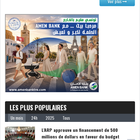
Voir plus
IRADA : PREMIER APPEL À
FONDATION POUR L...
REBOND DE LA PRODUCTION
INDUSTRIELLE, MA...
LA DÉPENDANCE ÉNERGÉTIQUE
DE LA TUNISIE...
RSS
POLITIQUE
LES PLUS POPULAIRES
Un mois
24h
2025
Tous
ELECTIONS
ACTUALITÉS
L'ARP approuve un financement de 500
PRÉSIDENTIELLES
GOUVERNEMENT
millions de dollars en faveur du budget