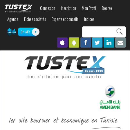
Aller au
Connexion
Inscription
Mon Profil
Bourse
contenu
principal
Agenda
Fiches sociétés
Experts et conseils
Indices
Search this site
ON AIR
Formulaire de
recherche