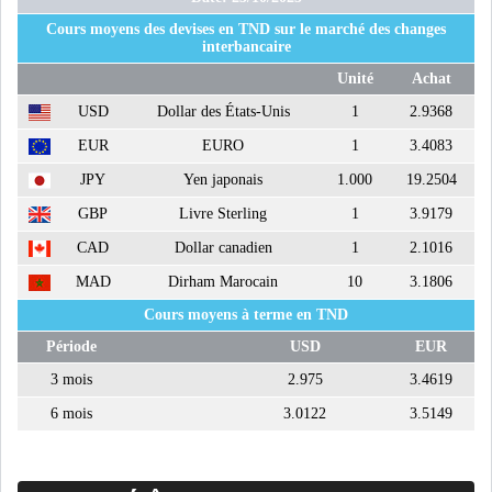
PÉTROLE : LE BARIL DE BRENT
Cours moyens des devises en TND sur le marché des changes
REPASSE AU-D...
interbancaire
Unité
Achat
USD
Dollar des États-Unis
1
2.9368
LES PRIX DU PÉTROLE
GRIMPENT SOUS L...
EUR
EURO
1
3.4083
JPY
Yen japonais
1.000
19.2504
RSS
GBP
Livre Sterling
1
3.9179
CAD
Dollar canadien
1
2.1016
INTERVIEWS
MAD
Dirham Marocain
10
3.1806
TUSTEX PLUS
Cours moyens à terme en TND
Période
USD
EUR
3 mois
2.975
3.4619
6 mois
3.0122
3.5149