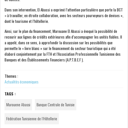
Dans son intervention, El Abassi a exprimé l’attention particulière que porte la BCT
COURS DU JOUR
« à travailler, en étroite collaboration, avec les secteurs pourvoyeurs de devises »,
dont le tourisme et l’hôtellerie.
ANALYSE QUOTIDIENNE
Ainsi, sur le plan du financement, Marouane El Abassi a évoqué la possibilité de
recourir aux lignes de crédits extérieures afin d’accompagner les unités fiables. Il
a appelé, dans ce sens, à approfondir la discussion sur les possibilités que
ANALYSE HEBDOMADAIRE
permette le « livre blanc » sur le financement du secteur touristique qui a été
élaboré conjointement par la FTH et l’Association Professionnelle Tunisienne des
ZOOM ENTREPRISE
Banques et des Établissements Financiers (A.P.T.B.E.F ).
HISTORIQUE DES ZOOMS
Themes :
Actualités économiques
ARCHIVES DES COURS
TAGS :
Marouene Abassi
Banque Centrale de Tunisie
HISTORIQUE ANALYSES HEBDOMADAIRES
Fédération Tunisienne de l’Hôtellerie
SICAV