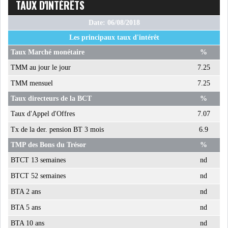
TAUX D'INTÉRÊTS
Date: 06/08/2018
Les principaux taux d'intérêt
Taux Marché monétaire
%
TMM au jour le jour
7.25
TMM mensuel
7.25
Taux directeurs de la BCT
%
Taux d'Appel d'Offres
7.07
Tx de la der. pension BT 3 mois
6.9
TMP des Bons du Trésor
%
BTCT 13 semaines
nd
BTCT 52 semaines
nd
BTA 2 ans
nd
BTA 5 ans
nd
BTA 10 ans
nd