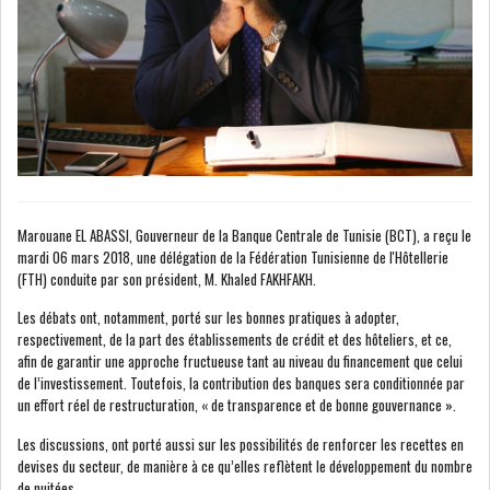
BOURSE DE TUNIS : LE REVENU
GLOBAL DES S...
BOURSE DE TUNIS : LE
TUNINDEX SE MAINTIE...
Marouane EL ABASSI, Gouverneur de la Banque Centrale de Tunisie (BCT), a reçu le
mardi 06 mars 2018, une délégation de la Fédération Tunisienne de l'Hôtellerie
OFFICE PLAST : UNE LEVÉE DE
(FTH) conduite par son président, M. Khaled FAKHFAKH.
FONDS AU SER...
Les débats ont, notamment, porté sur les bonnes pratiques à adopter,
respectivement, de la part des établissements de crédit et des hôteliers, et ce,
RSS
afin de garantir une approche fructueuse tant au niveau du financement que celui
de l’investissement. Toutefois, la contribution des banques sera conditionnée par
COTATION ET ANALYSES
un effort réel de restructuration, « de transparence et de bonne gouvernance ».
Les discussions, ont porté aussi sur les possibilités de renforcer les recettes en
devises du secteur, de manière à ce qu’elles reflètent le développement du nombre
FICHES SOCIÉTÉS
de nuitées.