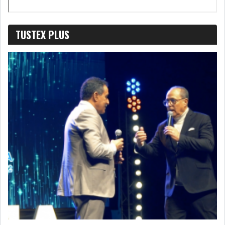
TUSTEX PLUS
OFFICE PLAST : UNE LEVÉE DE
FONDS AU SER...
OFFICEPLAST : YASSINE ABID
ANIMERA UNE C...
ENNAKL LÈVE 60 MD SUR LE
MARCHÉ OBLIGATA...
SIAME : LES TENSIONS
GÉOPOLITIQUES ET LE...