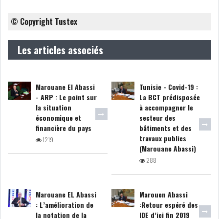
GRAPHIQUE TUNINDEX
© Copyright Tustex
Les articles associés
GRAPHIQUE DU TUNINDEX
Marouane El Abassi
Tunisie - Covid-19 :
- ARP : Le point sur
La BCT prédisposée
la situation
à accompagner le
RSS ANALYSES QUOTIDIENNES
économique et
secteur des
RSS ANALYSES HEBDOMADAIRES
financière du pays
bâtiments et des
RSS ZOOMS
travaux publics
1219
(Marouane Abassi)
SECTEURS
288
ASSURANCES
PHARMACEUTIQUE
Marouane EL Abassi
Marouen Abassi
: L’amélioration de
:Retour espéré des
la notation de la
IDE d’ici fin 2019
BANCAIRE
AUDIOVISUEL