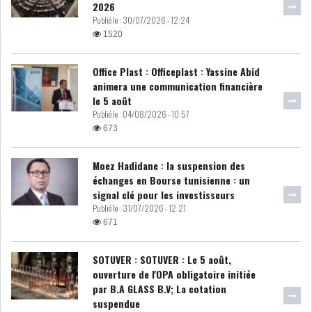
2026
Publié le :
30/07/2026 - 12:24
DIVERS
ASSEMBLÉE DES
1520
REPRÉSENTANTS DU
PEUPLE (ARP)
Office Plast : Officeplast : Yassine Abid
animera une communication financière
le 5 août
Publié le :
04/08/2026 - 10:57
673
SAIED LIMOGE LA MINISTRE DE
L'INDUS...
Moez Hadidane : la suspension des
échanges en Bourse tunisienne : un
signal clé pour les investisseurs
SLAH ZOUARI NOMMÉ
Publié le :
31/07/2026 - 12:21
MINISTRE DE L'ÉQU...
671
SOTUVER : SOTUVER : Le 5 août,
SARRA ZAAFRANI ZENZRI
ouverture de l'OPA obligatoire initiée
NOUVELLE CHEFFE DU...
par B.A GLASS B.V; La cotation
suspendue