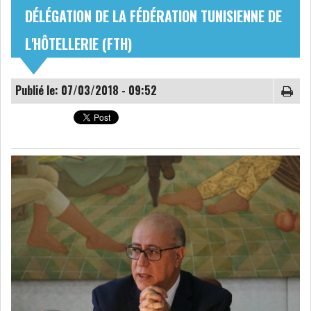
DÉLÉGATION DE LA FÉDÉRATION TUNISIENNE DE
NOMINATIONS
NOTATION
L'HÔTELLERIE (FTH)
PRIVATISATION & OPV
RAPPORTS DE GESTION
Publié le: 07/03/2018 - 09:52
INDICATEURS
DIVERS
INTERMÉDIAIRES
OPINION
ANALYSE MARCHÉ
SONDAGES
COMMUNIQUÉS DE
PRESSE
BOURSE DE TUNIS : LE
TUNINDEX GLISSE LÉG...