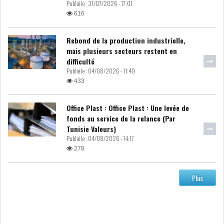
Publié le :
31/07/2026 - 17:01
MICHKET SLAMA KHALDI
616
REMPLACE SIHEM BOUG...
Rebond de la production industrielle,
RSS
mais plusieurs secteurs restent en
difficulté
Publié le :
04/08/2026 - 11:49
MAGHREB
433
Office Plast : Office Plast : Une levée de
ALGÉRIE
MAROC
fonds au service de la relance (Par
Tunisie Valeurs)
Publié le :
04/08/2026 - 14:17
LIBYE
MAURITANIE
278
Plus
MAURITANIE : MATTEL LANCE
SA SOLUTION DE...