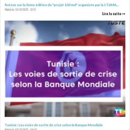
RSS
Retour sur la 3ème édition du "projet 100 md" organisée par la CTAMA...
Publié le:
10/12/2025 - 12:31
Lire la suite
FINANCE
FISCALITE
ENTRÉE EN VIGUEUR DE LA
TAXE SUR LE PATR...
FISCALITÉ : LONGUE LISTE
DES ACTIVITÉS Q...
Tunisie : Les voies de sortie de crise selon la Banque Mondiale
BOURSE DE TUNIS : UN OUTIL
Publié le:
05/12/2022 - 08:47