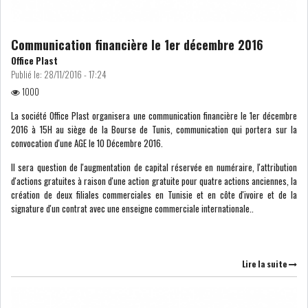
LE DÉFICIT COURANT SE
CREUSE À NOUVEAU,...
Communication financière le 1er décembre 2016
Office Plast
Publié le:
28/11/2016 - 17:24
INS : L'INFLATION RECULE À
1000
5,1% EN...
La société Office Plast organisera une communication financière le 1er décembre
2016 à 15H au siège de la Bourse de Tunis, communication qui portera sur la
convocation d'une AGE le 10 Décembre 2016.
IRADA : PREMIER APPEL À
FONDATION POUR L...
Il sera question de l'augmentation de capital réservée en numéraire, l'attribution
d'actions gratuites à raison d'une action gratuite pour quatre actions anciennes, la
création de deux filiales commerciales en Tunisie et en côte d'ivoire et de la
RSS
signature d'un contrat avec une enseigne commerciale internationale..
POLITIQUE
Lire la suite
ELECTIONS
ACTUALITÉS
PRÉSIDENTIELLES
GOUVERNEMENT