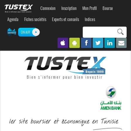
Aller au
Connexion
Inscription
Mon Profil
Bourse
contenu
principal
Agenda
Fiches sociétés
Experts et conseils
Indices
Search this site
ON AIR
Formulaire de
recherche