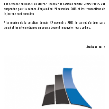
A la demande du Conseil du Marché Financier, la cotation du titre «Office Plast» est
MICHKET SLAMA KHALDI
suspendue pour la séance d’aujourd’hui 21 novembre 2016 et les transactions de
REMPLACE SIHEM BOUG...
la journée sont annulées.
A la reprise de la cotation, demain 22 novembre 2016, le carnet d'ordres sera
RSS
purgé et les intermédiaires en bourse devront renouveler leurs ordres.
MAGHREB
Lire la suite
ALGÉRIE
MAROC
LIBYE
MAURITANIE
MAURITANIE : MATTEL LANCE
SA SOLUTION DE...