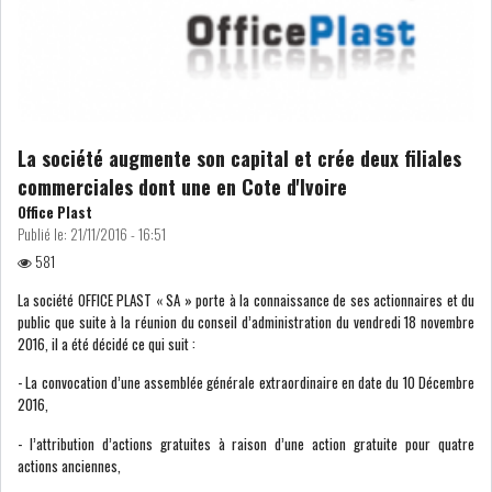
ATTIJARIWAFA BANK : LA
HAUSSE DES BÉNÉFI...
APRÈS LA SÉCHERESSE, LE
La société augmente son capital et crée deux filiales
MAGHREB VA VERS...
commerciales dont une en Cote d'Ivoire
Office Plast
Publié le:
21/11/2016 - 16:51
TRANSITION VERTE AU
581
MAGHREB : ENTRE OPPO...
La société OFFICE PLAST « SA » porte à la connaissance de ses actionnaires et du
public que suite à la réunion du conseil d’administration du vendredi 18 novembre
RSS
2016, il a été décidé ce qui suit :
- La convocation d’une assemblée générale extraordinaire en date du 10 Décembre
INTERNATIONAL
2016,
- l’attribution d’actions gratuites à raison d’une action gratuite pour quatre
actions anciennes,
MENA
AFRIQUE DU NORD