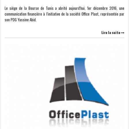
Le siège de la Bourse de Tunis a abrité aujourd'hui, 1er décembre 2016, une
LOI DE FINANCE
ENERGIE
communication financière à l'initiative de la société Office Plast, représentée par
son PDG Yassine Abid.
MATIÈRES PREMIÈRES
RATING
Lire la suite
MÉDIAS
EDUCATION
TOURISME
DONNÉES
MACROÉCONOMIQUES
HAUSSE DES RÉSERVES DE
DEVISES À 97 JOUR...