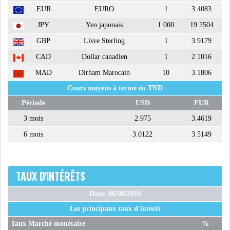
EUR
EURO
1
3.4083
JPY
Yen japonais
1.000
19.2504
GBP
Livre Sterling
1
3.9179
CAD
Dollar canadien
1
2.1016
MAD
Dirham Marocain
10
3.1806
Cours moyens à terme en TND
Période
USD
EUR
3 mois
2.975
3.4619
6 mois
3.0122
3.5149
TAUX D'INTÉRÊTS
Date: 06/08/2018
Les principaux taux d'intérêt
Taux Marché monétaire
%