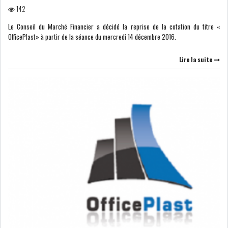
142
Le Conseil du Marché Financier a décidé la reprise de la cotation du titre «
LEASING
LOGISTIQUE ET
OfficePlast» à partir de la séance du mercredi 14 décembre 2016.
TRANSPORT
Lire la suite
SANTÉ
TOURSIME
DISTRIBUTION
COMPOSANTS
AUTOMOBILES
CHIMIE
DISTRIBUTION
AUTOMOBILE
FINANCIER
IMMOBILIER
HOLDING
INDUSTRIEL
AGRO-ALIMENTAIRE
DIVERS