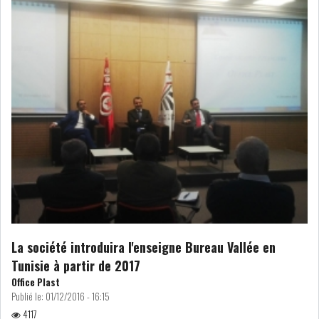
DE FINANCEMEN...
LE CALENDRIER FISCAL ET
SOCIAL 2021: LES...
RSS
ECONOMIE
ACTUALITÉS
EMPLOI
ÉCONOMIQUES
La société introduira l'enseigne Bureau Vallée en
PRIVATISATION
NOMINATION
Tunisie à partir de 2017
Office Plast
ACTUALITÉS DES
DEVISES
Publié le:
01/12/2016 - 16:15
SOCIÉTÉS
4117