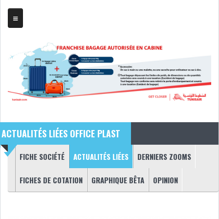
TRIBUNE
BOURSE
ASSEMBLÉES
BILANS
ACTUALITÉS LIÉES OFFICE PLAST
COMPTES PROVISOIRES
DIVIDENDES
(ONGLET ACTIF)
FICHE SOCIÉTÉ
ACTUALITÉS LIÉES
DERNIERS ZOOMS
Onglets principaux
EMPRUNTS
FUSIONS &
OBLIGATAIRES
ACQUISITIONS
FICHES DE COTATION
GRAPHIQUE BÊTA
OPINION
INTRODUCTIONS
OPÉRATIONS SUR
TITRES