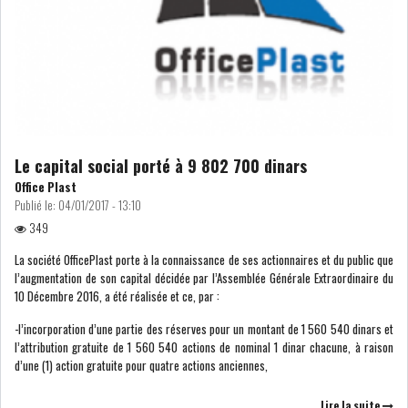
COURS DU JOUR
ANALYSE QUOTIDIENNE
ANALYSE HEBDOMADAIRE
Le capital social porté à 9 802 700 dinars
Office Plast
ZOOM ENTREPRISE
Publié le:
04/01/2017 - 13:10
349
HISTORIQUE DES ZOOMS
La société OfficePlast porte à la connaissance de ses actionnaires et du public que
l’augmentation de son capital décidée par l’Assemblée Générale Extraordinaire du
ARCHIVES DES COURS
10 Décembre 2016, a été réalisée et ce, par :
-l’incorporation d’une partie des réserves pour un montant de 1 560 540 dinars et
HISTORIQUE ANALYSES HEBDOMADAIRES
l’attribution gratuite de 1 560 540 actions de nominal 1 dinar chacune, à raison
d’une (1) action gratuite pour quatre actions anciennes,
SICAV
Lire la suite