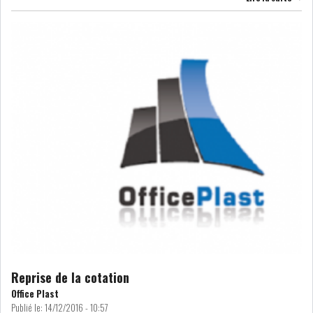
GRAPHIQUE TUNINDEX
GRAPHIQUE DU TUNINDEX
RSS ANALYSES QUOTIDIENNES
RSS ANALYSES HEBDOMADAIRES
RSS ZOOMS
SECTEURS
Reprise de la cotation
ASSURANCES
PHARMACEUTIQUE
Office Plast
Publié le:
14/12/2016 - 10:57
BANCAIRE
AUDIOVISUEL