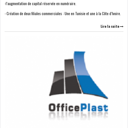
-l’augmentation de capital réservée en numéraire.
USA & CANADA
AFRIQUE
- Création de deux filiales commerciales : Une en Tunisie et une à la Côte d’Ivoire.
SUBSAHARIENNE
Lire la suite
EUROPE
ASIE
AMÉRIQUE LATINE
RESTE DU MONDE
LE PÉTROLE REPART À LA
HAUSSE APRÈS LA P...
LES PRIX ALIMENTAIRES
MONDIAUX AU PLUS H...