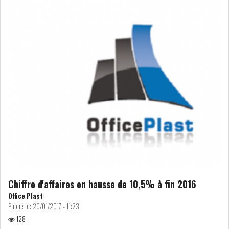
NOMINATIONS
NOTATION
PRIVATISATION & OPV
RAPPORTS DE GESTION
INDICATEURS
DIVERS
INTERMÉDIAIRES
OPINION
ANALYSE MARCHÉ
SONDAGES
COMMUNIQUÉS DE
PRESSE
Chiffre d'affaires en hausse de 10,5% à fin 2016
Office Plast
Publié le:
20/01/2017 - 11:23
BOURSE DE TUNIS : UN BILAN
128
HEBDOMADAIRE...