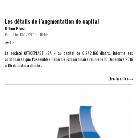
Les détails de l’augmentation de capital
Office Plast
L’ATB RENFORCE SON
Publié le:
13/12/2016 - 16:56
ENGAGEMENT AUPRÈS DES...
1186
La société OFFICEPLAST «SA » au capital de 6.242.160 dinars, informe ses
actionnaires que l’assemblée Générale Extraordinaire réunie le 10 Décembre 2016
OFFICE PLAST : UNE LEVÉE DE
à 11h du matin a décidé :
FONDS AU SER...
Lire la suite
OFFICEPLAST : YASSINE ABID
ANIMERA UNE C...
ENNAKL LÈVE 60 MD SUR LE
MARCHÉ OBLIGATA...