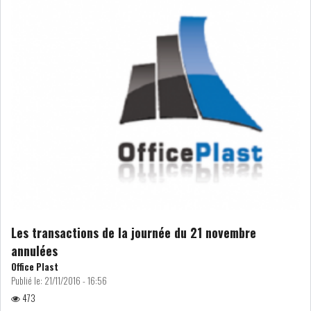
DIVERS
ASSEMBLÉE DES
REPRÉSENTANTS DU
PEUPLE (ARP)
SAIED LIMOGE LA MINISTRE DE
L'INDUS...
SLAH ZOUARI NOMMÉ
MINISTRE DE L'ÉQU...
Les transactions de la journée du 21 novembre
annulées
Office Plast
SARRA ZAAFRANI ZENZRI
Publié le:
21/11/2016 - 16:56
NOUVELLE CHEFFE DU...
473