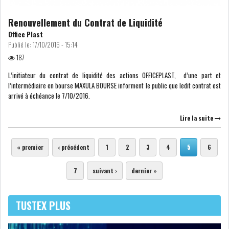
LE PÉTROLE SE STABILISE
SOUS LES 80 DOLL...
Renouvellement du Contrat de Liquidité
Office Plast
Publié le:
17/10/2016 - 15:14
DANS UNE ÈRE DE FAIBLE
187
CROISSANCE, L...
L’initiateur du contrat de liquidité des actions OFFICEPLAST, d’une part et
l’intermédiaire en bourse MAXULA BOURSE informent le public que ledit contrat est
RSS
arrivé à échéance le 7/10/2016.
INTERVIEWS
Lire la suite
TUSTEX PLUS
Pages
« premier
‹ précédent
1
2
3
4
5
6
7
suivant ›
dernier »
TUSTEX PLUS