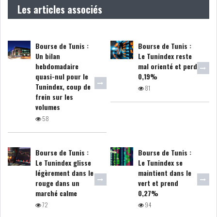
Les articles associés
LE CMF ET LA BANQUE DE
FRANCE RENFORCENT...
Bourse de Tunis :
Bourse de Tunis :
Un bilan
Le Tunindex reste
hebdomadaire
mal orienté et perd
OFFICEPLAST CHERCHE DEUX
quasi-nul pour le
0,19%
ADMINISTRATEURS...
Tunindex, coup de
81
frein sur les
volumes
L’ATB RENFORCE SON
58
ENGAGEMENT AUPRÈS DES...
Bourse de Tunis :
Bourse de Tunis :
RSS
Le Tunindex glisse
Le Tunindex se
légèrement dans le
maintient dans le
COTATION ET ANALYSES
rouge dans un
vert et prend
marché calme
0,27%
72
94
FICHES SOCIÉTÉS