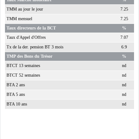
TMM au jour le jour
7.25
USA & CANADA
AFRIQUE
SUBSAHARIENNE
TMM mensuel
7.25
Taux directeurs de la BCT
%
EUROPE
ASIE
Taux d'Appel d'Offres
7.07
Tx de la der. pension BT 3 mois
6.9
AMÉRIQUE LATINE
RESTE DU MONDE
TMP des Bons du Trésor
%
BTCT 13 semaines
nd
BTCT 52 semaines
nd
BTA 2 ans
nd
LE PÉTROLE REPART À LA
BTA 5 ans
nd
HAUSSE APRÈS LA P...
BTA 10 ans
nd
LES PRIX ALIMENTAIRES
MONDIAUX AU PLUS H...