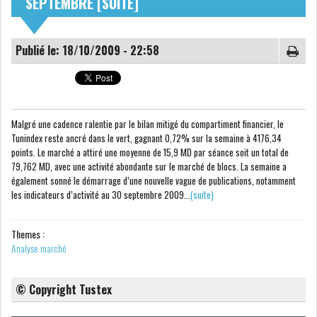
SEPTEMBRE [SUITE]
NOMINATIONS
NOTATION
Publié le: 18/10/2009 - 22:58
PRIVATISATION & OPV
RAPPORTS DE GESTION
INDICATEURS
DIVERS
INTERMÉDIAIRES
Malgré une cadence ralentie par le bilan mitigé du compartiment financier, le
Tunindex reste ancré dans le vert, gagnant 0,72% sur la semaine à 4176,34
points. Le marché a attiré une moyenne de 15,9 MD par séance soit un total de
OPINION
ANALYSE MARCHÉ
79,762 MD, avec une activité abondante sur le marché de blocs. La semaine a
également sonné le démarrage d’une nouvelle vague de publications, notamment
les indicateurs d’activité au 30 septembre 2009...
(suite)
SONDAGES
COMMUNIQUÉS DE
PRESSE
Themes :
Analyse marché
© Copyright Tustex
BOURSE DE TUNIS : UN BILAN
HEBDOMADAIRE...