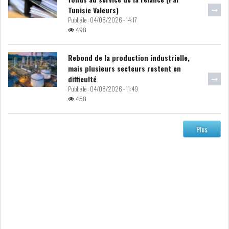
Tunisie Valeurs)
LE DÉFICIT COURANT SE
Publié le :
04/08/2026 - 14:17
CREUSE À NOUVEAU,...
498
Rebond de la production industrielle,
INS : L'INFLATION RECULE À
mais plusieurs secteurs restent en
5,1% EN...
difficulté
Publié le :
04/08/2026 - 11:49
458
IRADA : PREMIER APPEL À
FONDATION POUR L...
Plus
RSS
POLITIQUE
ELECTIONS
ACTUALITÉS
PRÉSIDENTIELLES
GOUVERNEMENT