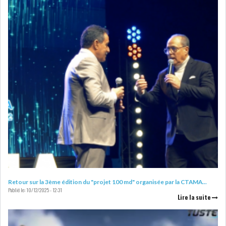
GRAPHIQUE TUNINDEX
GRAPHIQUE DU TUNINDEX
RSS ANALYSES QUOTIDIENNES
RSS ANALYSES HEBDOMADAIRES
RSS ZOOMS
SECTEURS
Retour sur la 3ème édition du "projet 100 md" organisée par la CTAMA...
Publié le:
10/12/2025 - 12:31
Lire la suite
ASSURANCES
PHARMACEUTIQUE
BANCAIRE
AUDIOVISUEL