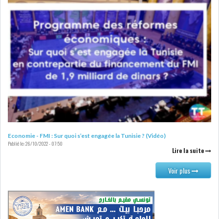
RSS
FINANCE
FISCALITE
ENTRÉE EN VIGUEUR DE LA
TAXE SUR LE PATR...
Economie - FMI : Sur quoi s’est engagée la Tunisie ? (Vidéo)
Publié le:
26/10/2022 - 07:50
Lire la suite
Voir plus
FISCALITÉ : LONGUE LISTE
DES ACTIVITÉS Q...
BOURSE DE TUNIS : UN OUTIL