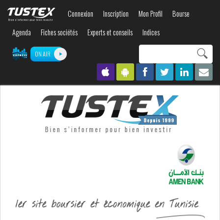
Aller au
Connexion
Inscription
Mon Profil
Bourse
contenu
principal
Agenda
Fiches sociétés
Experts et conseils
Indices
Search this site
ON AIR
Formulaire de
recherche