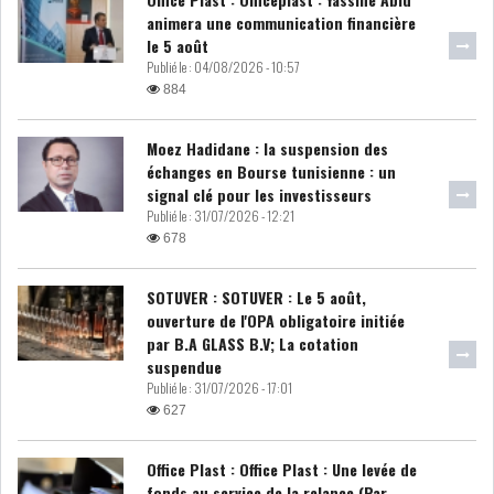
animera une communication financière
LOI DE FINANCE
ENERGIE
le 5 août
Publié le :
04/08/2026 - 10:57
884
MATIÈRES PREMIÈRES
RATING
Moez Hadidane : la suspension des
MÉDIAS
EDUCATION
échanges en Bourse tunisienne : un
signal clé pour les investisseurs
TOURISME
Publié le :
31/07/2026 - 12:21
678
DONNÉES
MACROÉCONOMIQUES
SOTUVER : SOTUVER : Le 5 août,
ouverture de l'OPA obligatoire initiée
par B.A GLASS B.V; La cotation
suspendue
Publié le :
31/07/2026 - 17:01
627
HAUSSE DES RÉSERVES DE
DEVISES À 97 JOUR...
Office Plast : Office Plast : Une levée de
fonds au service de la relance (Par