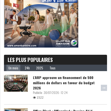
DE FINANCEMEN...
LE CALENDRIER FISCAL ET
SOCIAL 2021: LES...
RSS
ECONOMIE
LES PLUS POPULAIRES
Un mois
24h
2025
Tous
ACTUALITÉS
EMPLOI
ÉCONOMIQUES
L'ARP approuve un financement de 500
millions de dollars en faveur du budget
2026
PRIVATISATION
NOMINATION
Publié le :
30/07/2026 - 12:24
1522
ACTUALITÉS DES
DEVISES
SOCIÉTÉS
Office Plast : Officeplast : Yassine Abid