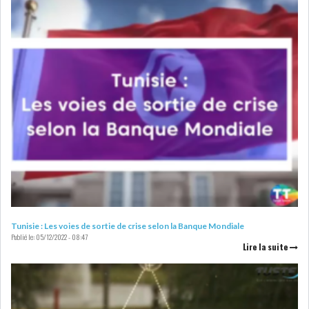
LEASING
LOGISTIQUE ET
TRANSPORT
SANTÉ
TOURSIME
DISTRIBUTION
COMPOSANTS
AUTOMOBILES
CHIMIE
DISTRIBUTION
AUTOMOBILE
FINANCIER
IMMOBILIER
Tunisie : Les voies de sortie de crise selon la Banque Mondiale
Publié le:
05/12/2022 - 08:47
Lire la suite
HOLDING
INDUSTRIEL
AGRO-ALIMENTAIRE
DIVERS