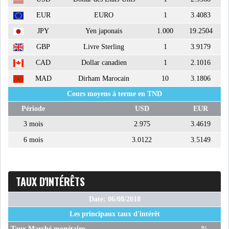
EUR
EURO
1
3.4083
ATTIJARIWAFA BANK : LA
JPY
Yen japonais
1.000
19.2504
HAUSSE DES BÉNÉFI...
GBP
Livre Sterling
1
3.9179
CAD
Dollar canadien
1
2.1016
APRÈS LA SÉCHERESSE, LE
MAD
Dirham Marocain
10
3.1806
MAGHREB VA VERS...
Cours moyens à terme en TND
Période
USD
EUR
TRANSITION VERTE AU
3 mois
2.975
3.4619
MAGHREB : ENTRE OPPO...
6 mois
3.0122
3.5149
RSS
TAUX D'INTÉRÊTS
INTERNATIONAL
Date: 06/08/2018
Les principaux taux d'intérêt
MENA
AFRIQUE DU NORD
Taux Marché monétaire
%