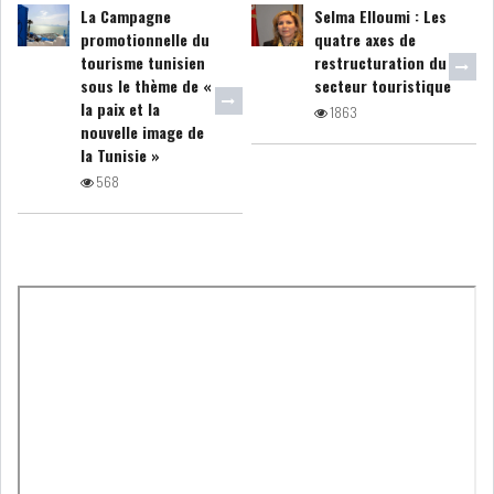
La Campagne
Selma Elloumi : Les
GRAPHIQUE TUNINDEX
promotionnelle du
quatre axes de
tourisme tunisien
restructuration du
sous le thème de «
secteur touristique
la paix et la
1863
nouvelle image de
GRAPHIQUE DU TUNINDEX
la Tunisie »
568
RSS ANALYSES QUOTIDIENNES
RSS ANALYSES HEBDOMADAIRES
RSS ZOOMS
SECTEURS
ASSURANCES
PHARMACEUTIQUE
BANCAIRE
AUDIOVISUEL