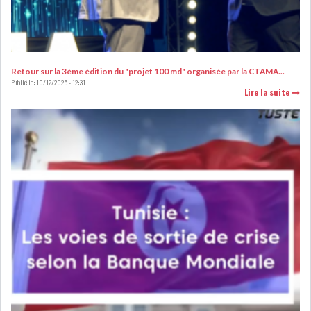
Retour sur la 3ème édition du "projet 100 md" organisée par la CTAMA...
L’ATB RENFORCE SON
Publié le:
10/12/2025 - 12:31
ENGAGEMENT AUPRÈS DES...
Lire la suite
OFFICE PLAST : UNE LEVÉE DE
FONDS AU SER...
OFFICEPLAST : YASSINE ABID
ANIMERA UNE C...
ENNAKL LÈVE 60 MD SUR LE
MARCHÉ OBLIGATA...