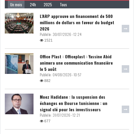
Un mois
24h
2025
Tous
LE DÉFICIT COURANT SE
CREUSE À NOUVEAU,...
L'ARP approuve un financement de 500
millions de dollars en faveur du budget
2026
Publié le :
30/07/2026 - 12:24
INS : L'INFLATION RECULE À
1521
5,1% EN...
Office Plast : Officeplast : Yassine Abid
animera une communication financière
IRADA : PREMIER APPEL À
le 5 août
FONDATION POUR L...
Publié le :
04/08/2026 - 10:57
882
RSS
Moez Hadidane : la suspension des
POLITIQUE
échanges en Bourse tunisienne : un
signal clé pour les investisseurs
Publié le :
31/07/2026 - 12:21
677
ELECTIONS
ACTUALITÉS
PRÉSIDENTIELLES
GOUVERNEMENT