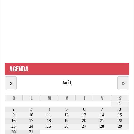
ATTIJARIWAFA BANK : LA
HAUSSE DES BÉNÉFI...
APRÈS LA SÉCHERESSE, LE
MAGHREB VA VERS...
AGENDA
TRANSITION VERTE AU
MAGHREB : ENTRE OPPO...
«
»
Août
RSS
D
L
M
M
J
V
S
1
INTERNATIONAL
2
3
4
5
6
7
8
9
10
11
12
13
14
15
16
17
18
19
20
21
22
23
24
25
26
27
28
29
MENA
AFRIQUE DU NORD
30
31