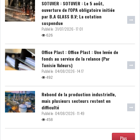
SOTUVER : SOTUVER : Le 5 août,
ouverture de l'OPA obligatoire initiée
DIVERS
ASSEMBLÉE DES
par B.A GLASS B.V; La cotation
REPRÉSENTANTS DU
suspendue
PEUPLE (ARP)
Publié le :
31/07/2026 - 17:01
626
Office Plast : Office Plast : Une levée de
fonds au service de la relance (Par
SAIED LIMOGE LA MINISTRE DE
Tunisie Valeurs)
L'INDUS...
Publié le :
04/08/2026 - 14:17
492
SLAH ZOUARI NOMMÉ
Rebond de la production industrielle,
MINISTRE DE L'ÉQU...
mais plusieurs secteurs restent en
difficulté
Publié le :
04/08/2026 - 11:49
SARRA ZAAFRANI ZENZRI
458
NOUVELLE CHEFFE DU...
Plus