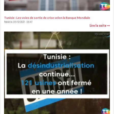
RSS
FINANCE
Tunisie : Les voies de sortie de crise selon la Banque Mondiale
Publié le:
05/12/2022 - 08:47
Lire la suite
FISCALITE
ENTRÉE EN VIGUEUR DE LA
TAXE SUR LE PATR...
FISCALITÉ : LONGUE LISTE
DES ACTIVITÉS Q...
BOURSE DE TUNIS : UN OUTIL