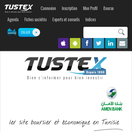
Aller au
Connexion
Inscription
Mon Profil
Bourse
contenu
principal
Agenda
Fiches sociétés
Experts et conseils
Indices
Search this site
ON AIR
Formulaire de
recherche