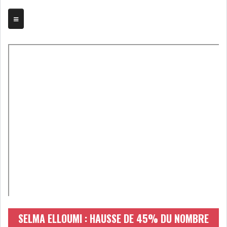
TRIBUNE
BOURSE
ASSEMBLÉES
BILANS
COMPTES PROVISOIRES
DIVIDENDES
EMPRUNTS
FUSIONS &
OBLIGATAIRES
ACQUISITIONS
INTRODUCTIONS
OPÉRATIONS SUR
SELMA ELLOUMI : HAUSSE DE 45% DU NOMBRE
TITRES