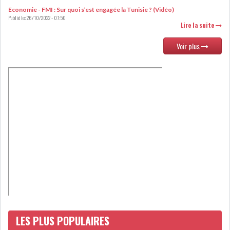
Economie - FMI : Sur quoi s’est engagée la Tunisie ? (Vidéo)
LOI DE FINANCE
ENERGIE
Publié le:
26/10/2022 - 07:50
Lire la suite
MATIÈRES PREMIÈRES
RATING
Voir plus
MÉDIAS
EDUCATION
TOURISME
DONNÉES
MACROÉCONOMIQUES
HAUSSE DES RÉSERVES DE
DEVISES À 97 JOUR...
LES PLUS POPULAIRES