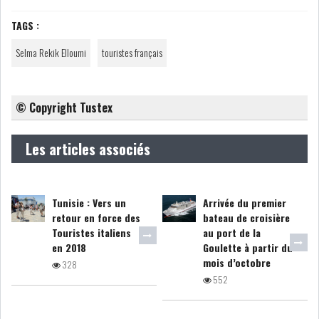
TAGS :
COURS DU JOUR
Selma Rekik Elloumi
touristes français
ANALYSE QUOTIDIENNE
© Copyright Tustex
ANALYSE HEBDOMADAIRE
Les articles associés
ZOOM ENTREPRISE
HISTORIQUE DES ZOOMS
Tunisie : Vers un
Arrivée du premier
retour en force des
bateau de croisière
ARCHIVES DES COURS
Touristes italiens
au port de la
en 2018
Goulette à partir du
HISTORIQUE ANALYSES HEBDOMADAIRES
mois d’octobre
328
552
SICAV