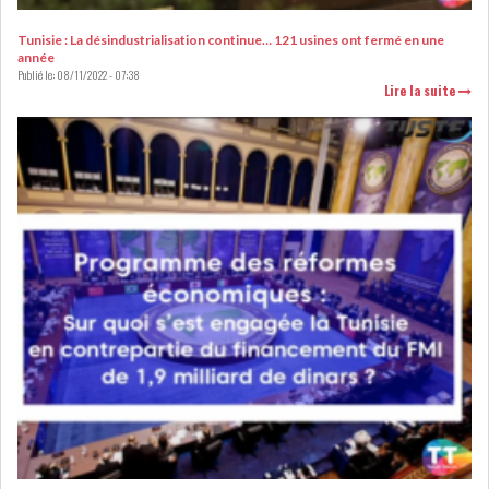
DE FINANCEMEN...
Tunisie : La désindustrialisation continue… 121 usines ont fermé en une
année
Publié le:
08/11/2022 - 07:38
LE CALENDRIER FISCAL ET
Lire la suite
SOCIAL 2021: LES...
RSS
ECONOMIE
ACTUALITÉS
EMPLOI
ÉCONOMIQUES
PRIVATISATION
NOMINATION
ACTUALITÉS DES
DEVISES
SOCIÉTÉS