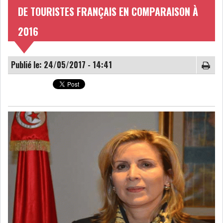
DE TOURISTES FRANÇAIS EN COMPARAISON À
NOMINATIONS
NOTATION
2016
PRIVATISATION & OPV
RAPPORTS DE GESTION
Publié le: 24/05/2017 - 14:41
INDICATEURS
DIVERS
INTERMÉDIAIRES
OPINION
ANALYSE MARCHÉ
SONDAGES
COMMUNIQUÉS DE
PRESSE
BOURSE DE TUNIS : UN BILAN
HEBDOMADAIRE...