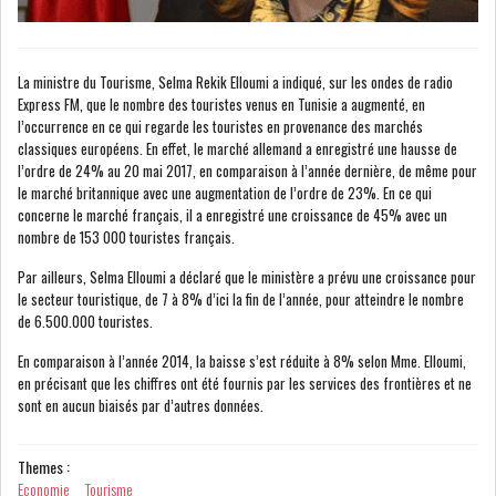
LE CMF ET LA BANQUE DE
La ministre du Tourisme, Selma Rekik Elloumi a indiqué, sur les ondes de radio
FRANCE RENFORCENT...
Express FM, que le nombre des touristes venus en Tunisie a augmenté, en
l’occurrence en ce qui regarde les touristes en provenance des marchés
classiques européens. En effet, le marché allemand a enregistré une hausse de
l’ordre de 24% au 20 mai 2017, en comparaison à l’année dernière, de même pour
OFFICEPLAST CHERCHE DEUX
le marché britannique avec une augmentation de l’ordre de 23%. En ce qui
ADMINISTRATEURS...
concerne le marché français, il a enregistré une croissance de 45% avec un
nombre de 153 000 touristes français.
L’ATB RENFORCE SON
Par ailleurs, Selma Elloumi a déclaré que le ministère a prévu une croissance pour
ENGAGEMENT AUPRÈS DES...
le secteur touristique, de 7 à 8% d’ici la fin de l’année, pour atteindre le nombre
de 6.500.000 touristes.
RSS
En comparaison à l’année 2014, la baisse s’est réduite à 8% selon Mme. Elloumi,
en précisant que les chiffres ont été fournis par les services des frontières et ne
sont en aucun biaisés par d’autres données.
COTATION ET ANALYSES
Themes :
Economie
Tourisme
FICHES SOCIÉTÉS