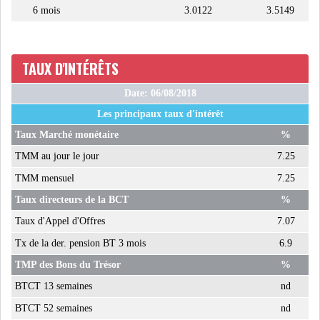
6 mois
3.0122
3.5149
LE PÉTROLE SE STABILISE
SOUS LES 80 DOLL...
TAUX D'INTÉRÊTS
DANS UNE ÈRE DE FAIBLE
CROISSANCE, L...
Date: 06/08/2018
Les principaux taux d'intérêt
RSS
Taux Marché monétaire
%
TMM au jour le jour
7.25
INTERVIEWS
TMM mensuel
7.25
TUSTEX PLUS
Taux directeurs de la BCT
%
Taux d'Appel d'Offres
7.07
Tx de la der. pension BT 3 mois
6.9
TMP des Bons du Trésor
%
BTCT 13 semaines
nd
BTCT 52 semaines
nd