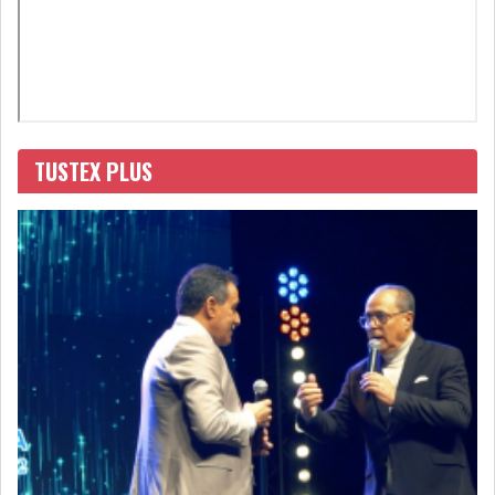
LEASING
LOGISTIQUE ET
TRANSPORT
SANTÉ
TOURSIME
TUSTEX PLUS
DISTRIBUTION
COMPOSANTS
AUTOMOBILES
CHIMIE
DISTRIBUTION
AUTOMOBILE
FINANCIER
IMMOBILIER
HOLDING
INDUSTRIEL
AGRO-ALIMENTAIRE
DIVERS