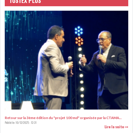
TUSTEX PLUS
LEASING
LOGISTIQUE ET
TRANSPORT
SANTÉ
TOURSIME
DISTRIBUTION
COMPOSANTS
AUTOMOBILES
CHIMIE
DISTRIBUTION
AUTOMOBILE
FINANCIER
IMMOBILIER
HOLDING
INDUSTRIEL
Retour sur la 3ème édition du "projet 100 md" organisée par la CTAMA...
Publié le:
10/12/2025 - 12:31
Lire la suite
AGRO-ALIMENTAIRE
DIVERS