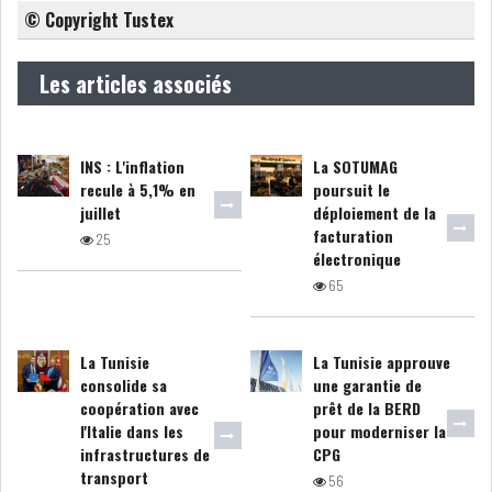
© Copyright Tustex
COURS DU JOUR
Les articles associés
ANALYSE QUOTIDIENNE
INS : L'inflation
La SOTUMAG
ANALYSE HEBDOMADAIRE
recule à 5,1% en
poursuit le
juillet
déploiement de la
ZOOM ENTREPRISE
facturation
25
électronique
HISTORIQUE DES ZOOMS
65
ARCHIVES DES COURS
La Tunisie
La Tunisie approuve
consolide sa
une garantie de
HISTORIQUE ANALYSES HEBDOMADAIRES
coopération avec
prêt de la BERD
l'Italie dans les
pour moderniser la
infrastructures de
CPG
SICAV
transport
56