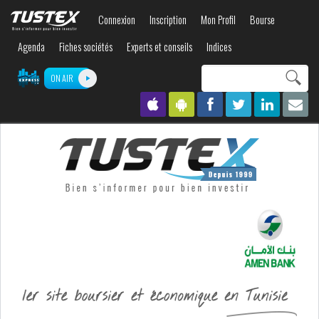
Aller au
Connexion
Inscription
Mon Profil
Bourse
contenu
principal
Agenda
Fiches sociétés
Experts et conseils
Indices
Search this site
ON AIR
Formulaire de
recherche