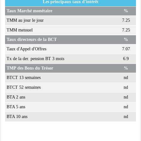
Les principaux taux d'intérêt
PÉTROLE : LE BARIL DE BRENT
Taux Marché monétaire
%
REPASSE AU-D...
TMM au jour le jour
7.25
TMM mensuel
7.25
LES PRIX DU PÉTROLE
Taux directeurs de la BCT
%
GRIMPENT SOUS L...
Taux d'Appel d'Offres
7.07
RSS
Tx de la der. pension BT 3 mois
6.9
TMP des Bons du Trésor
%
INTERVIEWS
BTCT 13 semaines
nd
TUSTEX PLUS
BTCT 52 semaines
nd
BTA 2 ans
nd
BTA 5 ans
nd
BTA 10 ans
nd