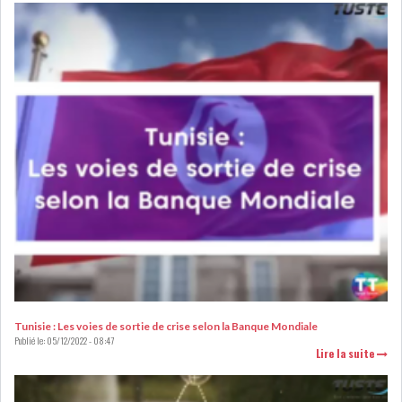
OFFICE PLAST : UNE LEVÉE DE
FONDS AU SER...
OFFICEPLAST : YASSINE ABID
ANIMERA UNE C...
ENNAKL LÈVE 60 MD SUR LE
MARCHÉ OBLIGATA...
Tunisie : Les voies de sortie de crise selon la Banque Mondiale
SIAME : LES TENSIONS
Publié le:
05/12/2022 - 08:47
Lire la suite
GÉOPOLITIQUES ET LE...