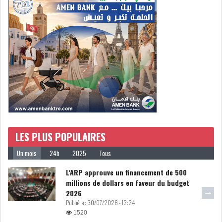
LOI DE FINANCE
ENERGIE
MATIÈRES PREMIÈRES
RATING
MÉDIAS
EDUCATION
TOURISME
DONNÉES
MACROÉCONOMIQUES
LES PLUS POPULAIRES
Un mois
24h
2025
Tous
L'ARP approuve un financement de 500
millions de dollars en faveur du budget
2026
INS : L'INFLATION RECULE À
Publié le :
30/07/2026 - 12:24
5,1% EN...
1520