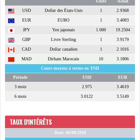
Unité
Achat
USA & CANADA
AFRIQUE
USD
Dollar des États-Unis
1
2.9368
SUBSAHARIENNE
EUR
EURO
1
3.4083
JPY
Yen japonais
1.000
19.2504
EUROPE
ASIE
GBP
Livre Sterling
1
3.9179
AMÉRIQUE LATINE
RESTE DU MONDE
CAD
Dollar canadien
1
2.1016
MAD
Dirham Marocain
10
3.1806
Cours moyens à terme en TND
Période
USD
EUR
3 mois
2.975
3.4619
LA CHINE CONSOLIDE SA
PLACE PARMI LES LE...
6 mois
3.0122
3.5149
LE GROUPE QNB AUGMENTE
TAUX D'INTÉRÊTS
SON BÉNÉFICE DE 3...
Date: 06/08/2018