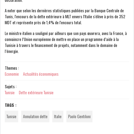
A noter que selon les dernières statistiques publiées par la Banque Centrale de
Tunis, l'encours de la dette extérieure à MLT envers l'Italie s'élève à près de 352
BOURSE DE TUNIS : LE REVENU
MDT et représente près de 1,4% de l'encours total.
GLOBAL DES S...
Le ministre italien a souligné par ailleurs que son pays œuvrera, avec la France, à
convaincre l’Union européenne de mettre en place un programme d’aide à la
Tunisie à travers le financement de projets, notamment dans le domaine de
BOURSE DE TUNIS : LE
l’énergie.
TUNINDEX SE MAINTIE...
Themes :
OFFICE PLAST : UNE LEVÉE DE
Economie
Actualités économiques
FONDS AU SER...
Sujets :
Tunisie
Dette extérieure Tunisie
RSS
TAGS :
COTATION ET ANALYSES
Tunisie
Annulation dette
Italie
Paolo Gentiloni
FICHES SOCIÉTÉS