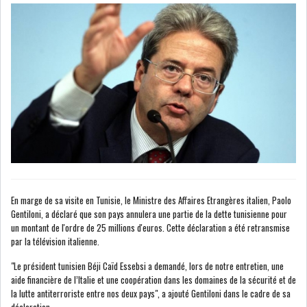
NOMINATIONS
NOTATION
PRIVATISATION & OPV
RAPPORTS DE GESTION
INDICATEURS
DIVERS
INTERMÉDIAIRES
OPINION
ANALYSE MARCHÉ
SONDAGES
COMMUNIQUÉS DE
En marge de sa visite en Tunisie, le Ministre des Affaires Etrangères italien, Paolo
PRESSE
Gentiloni, a déclaré que son pays annulera une partie de la dette tunisienne pour
un montant de l'ordre de 25 millions d'euros. Cette déclaration a été retransmise
par la télévision italienne.
"Le président tunisien Béji Caïd Essebsi a demandé, lors de notre entretien, une
aide financière de l’Italie et une coopération dans les domaines de la sécurité et de
BOURSE DE TUNIS : LE
la lutte antiterroriste entre nos deux pays", a ajouté Gentiloni dans le cadre de sa
TUNINDEX GLISSE LÉG...
déclaration.