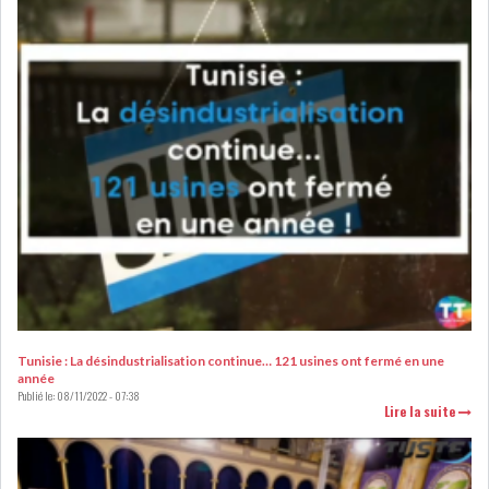
RSS
FINANCE
FISCALITE
ENTRÉE EN VIGUEUR DE LA
TAXE SUR LE PATR...
Tunisie : La désindustrialisation continue… 121 usines ont fermé en une
année
FISCALITÉ : LONGUE LISTE
Publié le:
08/11/2022 - 07:38
DES ACTIVITÉS Q...
Lire la suite
BOURSE DE TUNIS : UN OUTIL