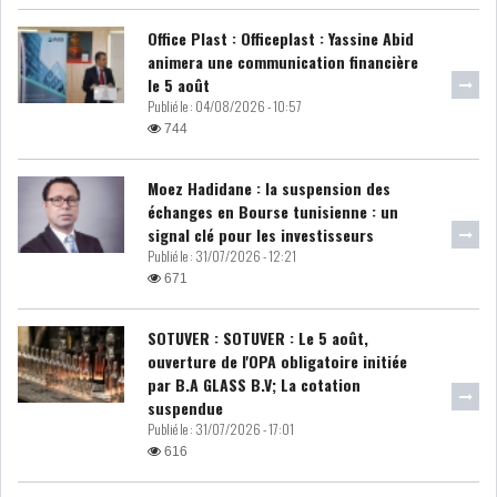
IRADA : PREMIER APPEL À
Office Plast : Officeplast : Yassine Abid
FONDATION POUR L...
animera une communication financière
le 5 août
Publié le :
04/08/2026 - 10:57
744
REBOND DE LA PRODUCTION
INDUSTRIELLE, MA...
Moez Hadidane : la suspension des
échanges en Bourse tunisienne : un
signal clé pour les investisseurs
LA DÉPENDANCE ÉNERGÉTIQUE
Publié le :
31/07/2026 - 12:21
DE LA TUNISIE...
671
RSS
SOTUVER : SOTUVER : Le 5 août,
ouverture de l'OPA obligatoire initiée
POLITIQUE
par B.A GLASS B.V; La cotation
suspendue
Publié le :
31/07/2026 - 17:01
616
ELECTIONS
ACTUALITÉS
PRÉSIDENTIELLES
GOUVERNEMENT