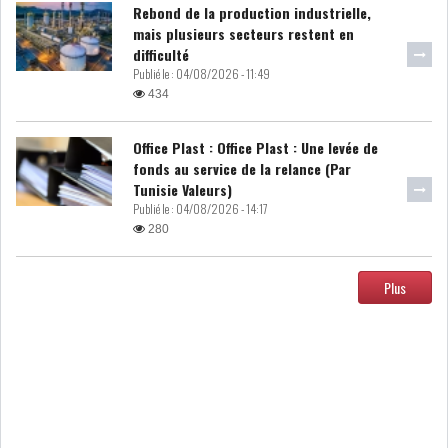
Rebond de la production industrielle,
mais plusieurs secteurs restent en
DIVERS
ASSEMBLÉE DES
difficulté
REPRÉSENTANTS DU
Publié le :
04/08/2026 - 11:49
PEUPLE (ARP)
434
Office Plast : Office Plast : Une levée de
fonds au service de la relance (Par
Tunisie Valeurs)
SAIED LIMOGE LA MINISTRE DE
Publié le :
04/08/2026 - 14:17
L'INDUS...
280
Plus
SLAH ZOUARI NOMMÉ
MINISTRE DE L'ÉQU...
SARRA ZAAFRANI ZENZRI
NOUVELLE CHEFFE DU...