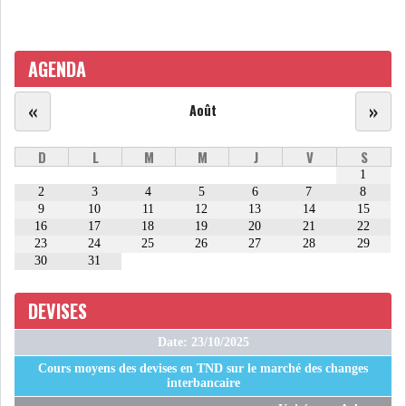
ATTIJARIWAFA BANK : LA
HAUSSE DES BÉNÉFI...
AGENDA
«
»
Août
APRÈS LA SÉCHERESSE, LE
MAGHREB VA VERS...
D
L
M
M
J
V
S
1
2
3
4
5
6
7
8
TRANSITION VERTE AU
9
10
11
12
13
14
15
MAGHREB : ENTRE OPPO...
16
17
18
19
20
21
22
23
24
25
26
27
28
29
30
31
RSS
DEVISES
INTERNATIONAL
Date: 23/10/2025
Cours moyens des devises en TND sur le marché des changes
interbancaire
MENA
AFRIQUE DU NORD