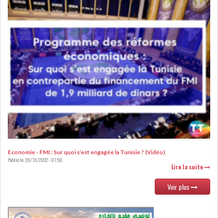
DE FINANCEMEN...
LE CALENDRIER FISCAL ET
SOCIAL 2021: LES...
RSS
ECONOMIE
ACTUALITÉS
EMPLOI
ÉCONOMIQUES
Economie - FMI : Sur quoi s’est engagée la Tunisie ? (Vidéo)
Publié le:
26/10/2022 - 07:50
Lire la suite
PRIVATISATION
NOMINATION
Voir plus
ACTUALITÉS DES
DEVISES
SOCIÉTÉS