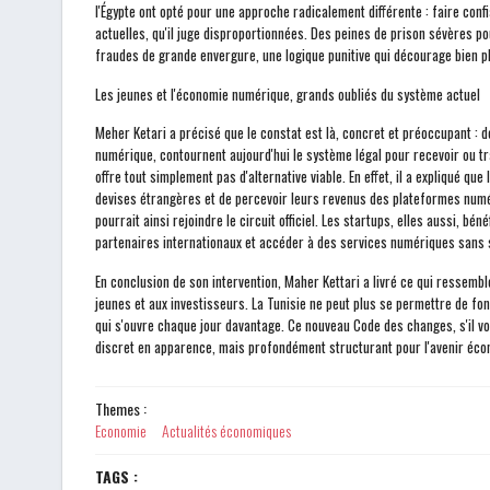
l'Égypte ont opté pour une approche radicalement différente : faire confi
actuelles, qu'il juge disproportionnées. Des peines de prison sévères p
fraudes de grande envergure, une logique punitive qui décourage bien pl
Les jeunes et l'économie numérique, grands oubliés du système actuel
Meher Ketari a précisé que le constat est là, concret et préoccupant :
numérique, contournent aujourd'hui le système légal pour recevoir ou tr
offre tout simplement pas d'alternative viable. En effet, il a expliqué qu
devises étrangères et de percevoir leurs revenus des plateformes numér
pourrait ainsi rejoindre le circuit officiel. Les startups, elles aussi, b
partenaires internationaux et accéder à des services numériques sans
En conclusion de son intervention, Maher Kettari a livré ce qui ressemb
jeunes et aux investisseurs. La Tunisie ne peut plus se permettre de fo
qui s'ouvre chaque jour davantage. Ce nouveau Code des changes, s'il voi
discret en apparence, mais profondément structurant pour l'avenir éco
Themes :
Economie
Actualités économiques
TAGS :