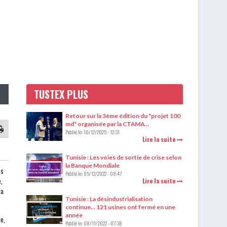
TUSTEX PLUS
Retour sur la 3ème édition du "projet 100
md" organisée par la CTAMA...
Publié le:
10/12/2025 - 12:31
Lire la suite
Tunisie : Les voies de sortie de crise selon
la Banque Mondiale
es
Publié le:
05/12/2022 - 08:47
,
Lire la suite
la
Tunisie : La désindustrialisation
continue… 121 usines ont fermé en une
année
re,
Publié le:
08/11/2022 - 07:38