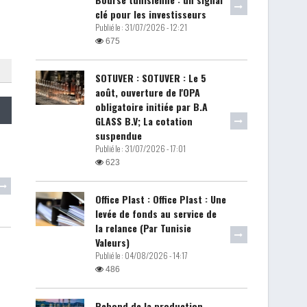
clé pour les investisseurs
Publié le :
31/07/2026 - 12:21
675
SOTUVER : SOTUVER : Le 5
août, ouverture de l'OPA
obligatoire initiée par B.A
GLASS B.V; La cotation
suspendue
Publié le :
31/07/2026 - 17:01
623
Office Plast : Office Plast : Une
levée de fonds au service de
la relance (Par Tunisie
Valeurs)
Publié le :
04/08/2026 - 14:17
486
Rebond de la production