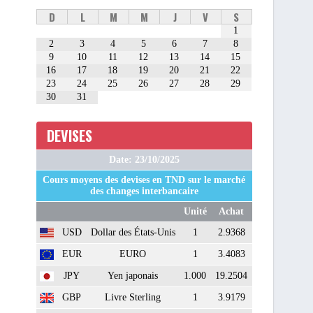
D
L
M
M
J
V
S
1
2
3
4
5
6
7
8
9
10
11
12
13
14
15
16
17
18
19
20
21
22
23
24
25
26
27
28
29
30
31
DEVISES
Date: 23/10/2025
Cours moyens des devises en TND sur le marché
des changes interbancaire
Unité
Achat
USD
Dollar des États-Unis
1
2.9368
EUR
EURO
1
3.4083
JPY
Yen japonais
1.000
19.2504
GBP
Livre Sterling
1
3.9179