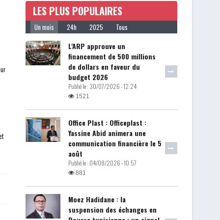
LES PLUS POPULAIRES
Un mois
24h
2025
Tous
L'ARP approuve un
financement de 500 millions
de dollars en faveur du
eur
budget 2026
Publié le :
30/07/2026 - 12:24
1521
Office Plast : Officeplast :
Yassine Abid animera une
et
communication financière le 5
août
Publié le :
04/08/2026 - 10:57
881
Moez Hadidane : la
suspension des échanges en
Bourse tunisienne : un signal