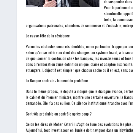
de suspendre dans l'
Pour le parlementai
structurelle, appel
texte, la commissio
organisations patronales, chambres de commerce et d'industrie, entrep
Le casse-tête de la résidence
Parmi les obstacles concrets identifiés, un en particulier frappe par son 
selon qu'on se réfère au droit des changes, au système fiscal, à la sécur
de quoi semer la confusion chez les banques, les investisseurs et tous 
donc à l'élaboration d'une définition unique, claire et adaptée aux réali
étrangers. L'objectif est simple : que chacun sache où il en est, sans a
La Banque centrale : le nœud du problème
Dans le même propos, le député à indiqué que le dialogue avance, certes, 
le cabinet du Premier ministre, montre une certaine ouverture, la Banqu
demandée. Elle n'a pas eu lieu. Ce silence institutionnel tranche avec l'u
Contrôle préalable ou contrôle après coup ?
Selon les dires de Meher Ketari il s’agit de l'une des évolutions les plu
Aujourd'hui, tout investisseur en Tunisie doit naviguer dans un labyrin