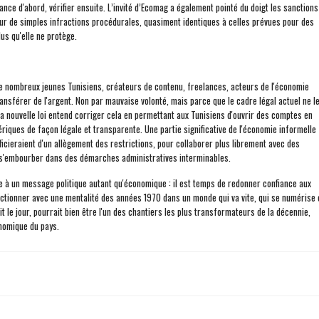
ance d'abord, vérifier ensuite. L’invité d’Ecomag a également pointé du doigt les sanctions
our de simples infractions procédurales, quasiment identiques à celles prévues pour des
us qu'elle ne protège.
 de nombreux jeunes Tunisiens, créateurs de contenu, freelances, acteurs de l'économie
ansférer de l'argent. Non par mauvaise volonté, mais parce que le cadre légal actuel ne l
e la nouvelle loi entend corriger cela en permettant aux Tunisiens d'ouvrir des comptes en
iques de façon légale et transparente. Une partie significative de l'économie informelle
énéficieraient d'un allègement des restrictions, pour collaborer plus librement avec des
 s'embourber dans des démarches administratives interminables.
le à un message politique autant qu'économique : il est temps de redonner confiance aux
nctionner avec une mentalité des années 1970 dans un monde qui va vite, qui se numérise 
t le jour, pourrait bien être l'un des chantiers les plus transformateurs de la décennie,
nomique du pays.