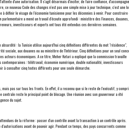
attente d'une autorisation. Il s'agit désormais d'inciter, de faire confiance, d'accompagne
re, ce nouveau Code des changes n'est pas une simple mise à jour technique, c'est une lo
ée à définir le visage de l'économie tunisienne pour les décennies à venir. Pour construire
n parlementaire a mené un travail d'écoute approfondi : ministère des Finances, douanes,
reneurs, investisseurs et experts ont tous été entendus ces dernières semaines.
absurdité : la Tunisie utilise aujourd'hui cinq définitions différentes du mot "résidence",
ité sociale, aux douanes ou au ministère de l'Intérieur. Cinq définitions pour un seul conc
les acteurs économiques. A ce titre, Meher Ketari a expliqué que la commission travaille
tés contemporaines : télétravail, économie numérique, double nationalité, investisseurs
voir à consulter cinq textes différents pour une seule démarche.
mais pas sur tous les fronts. En effet, il a reconnu que si le reste de l'exécutif, y compr
e centrale reste le principal point de blocage. Une réunion avec son gouverneur a été
rgence du sujet.
s attendues de la réforme : passer d'un contrôle avant la transaction à un contrôle après.
the d'autorisations avant de pouvoir agir. Pendant ce temps, des pays concurrents comme