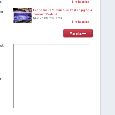
r.
Lire la suite
i
Economie - FMI : Sur quoi s’est engagée la
 ce
Tunisie ? (Vidéo)
Publié le:
26/10/2022 - 07:50
Lire la suite
Voir plus
ept,
is