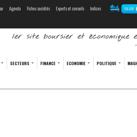
se
Agenda
Fiches sociétés
Experts et conseils
Indices
ON AIR
Aller au
contenu
principal
S
SECTEURS
FINANCE
ECONOMIE
POLITIQUE
MAG