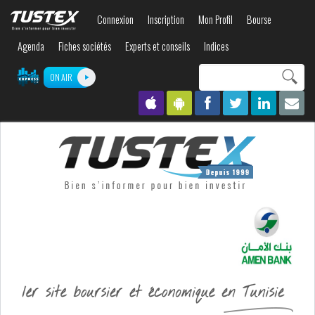
Aller au
Connexion
Inscription
Mon Profil
Bourse
contenu
principal
Agenda
Fiches sociétés
Experts et conseils
Indices
Search this site
ON AIR
Formulaire de
recherche