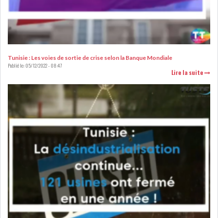
RSS
FINANCE
Tunisie : Les voies de sortie de crise selon la Banque Mondiale
FISCALITE
Publié le:
05/12/2022 - 08:47
Lire la suite
ENTRÉE EN VIGUEUR DE LA
TAXE SUR LE PATR...
FISCALITÉ : LONGUE LISTE
DES ACTIVITÉS Q...
BOURSE DE TUNIS : UN OUTIL