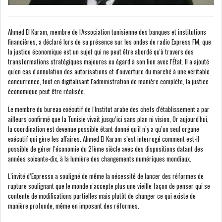
Ahmed El Karam, membre de l'Association tunisienne des banques et institutions
LE CMF ET LA BANQUE DE
financières, a déclaré lors de sa présence sur les ondes de radio Express FM, que
FRANCE RENFORCENT...
la justice économique est un sujet qui ne peut être abordé qu'à travers des
transformations stratégiques majeures eu égard à son lien avec l'État. Il a ajouté
qu'en cas d'annulation des autorisations et d'ouverture du marché à une véritable
OFFICEPLAST CHERCHE DEUX
concurrence, tout en digitalisant l'administration de manière complète, la justice
ADMINISTRATEURS...
économique peut être réalisée.
Le membre du bureau exécutif de l'Institut arabe des chefs d'établissement a par
ailleurs confirmé que la Tunisie vivait jusqu’ici sans plan ni vision, Or aujourd'hui,
L’ATB RENFORCE SON
la coordination est devenue possible étant donné qu'il n’y a qu’un seul organe
ENGAGEMENT AUPRÈS DES...
exécutif qui gère les affaires. Ahmed El Karam s’est interrogé comment est-il
possible de gérer l'économie du 21ème siècle avec des dispositions datant des
RSS
années soixante-dix, à la lumière des changements numériques mondiaux.
L’invité d’Expresso a souligné de même la nécessité de lancer des réformes de
COTATION ET ANALYSES
rupture soulignant que le monde n'accepte plus une vieille façon de penser qui se
contente de modifications partielles mais plutôt de changer ce qui existe de
manière profonde, même en imposant des réformes.
FICHES SOCIÉTÉS