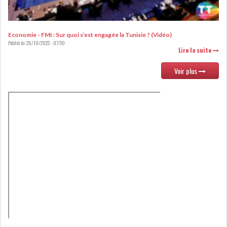
LOI DE FINANCE
ENERGIE
Economie - FMI : Sur quoi s’est engagée la Tunisie ? (Vidéo)
MATIÈRES PREMIÈRES
RATING
Publié le:
26/10/2022 - 07:50
Lire la suite
MÉDIAS
EDUCATION
Voir plus
TOURISME
DONNÉES
MACROÉCONOMIQUES
HAUSSE DES RÉSERVES DE
DEVISES À 97 JOUR...