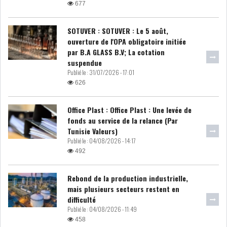
677
DIVERS
ASSEMBLÉE DES
REPRÉSENTANTS DU
SOTUVER : SOTUVER : Le 5 août,
PEUPLE (ARP)
ouverture de l'OPA obligatoire initiée
par B.A GLASS B.V; La cotation
suspendue
Publié le :
31/07/2026 - 17:01
626
SAIED LIMOGE LA MINISTRE DE
Office Plast : Office Plast : Une levée de
L'INDUS...
fonds au service de la relance (Par
Tunisie Valeurs)
Publié le :
04/08/2026 - 14:17
SLAH ZOUARI NOMMÉ
492
MINISTRE DE L'ÉQU...
Rebond de la production industrielle,
mais plusieurs secteurs restent en
SARRA ZAAFRANI ZENZRI
difficulté
NOUVELLE CHEFFE DU...
Publié le :
04/08/2026 - 11:49
458