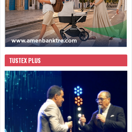
LEASING
LOGISTIQUE ET
TRANSPORT
SANTÉ
TOURSIME
DISTRIBUTION
COMPOSANTS
AUTOMOBILES
TUSTEX PLUS
CHIMIE
DISTRIBUTION
AUTOMOBILE
FINANCIER
IMMOBILIER
HOLDING
INDUSTRIEL
AGRO-ALIMENTAIRE
DIVERS