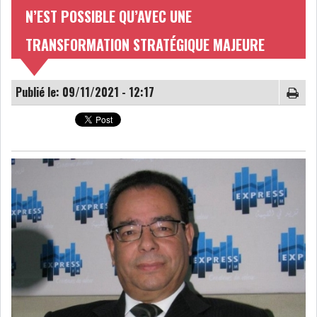
N’EST POSSIBLE QU’AVEC UNE
NOMINATIONS
NOTATION
TRANSFORMATION STRATÉGIQUE MAJEURE
PRIVATISATION & OPV
RAPPORTS DE GESTION
Publié le: 09/11/2021 - 12:17
INDICATEURS
DIVERS
INTERMÉDIAIRES
OPINION
ANALYSE MARCHÉ
SONDAGES
COMMUNIQUÉS DE
PRESSE
BOURSE DE TUNIS : UN BILAN
HEBDOMADAIRE...