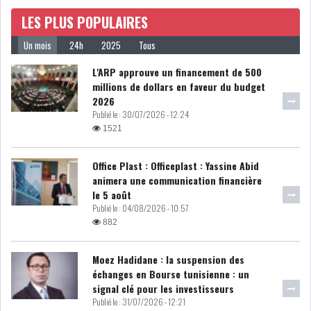
LES PLUS POPULAIRES
LE DÉFICIT COURANT SE
CREUSE À NOUVEAU,...
Un mois
24h
2025
Tous
L'ARP approuve un financement de 500
INS : L'INFLATION RECULE À
millions de dollars en faveur du budget
5,1% EN...
2026
Publié le :
30/07/2026 - 12:24
1521
IRADA : PREMIER APPEL À
FONDATION POUR L...
Office Plast : Officeplast : Yassine Abid
animera une communication financière
le 5 août
RSS
Publié le :
04/08/2026 - 10:57
882
POLITIQUE
Moez Hadidane : la suspension des
échanges en Bourse tunisienne : un
ELECTIONS
ACTUALITÉS
signal clé pour les investisseurs
PRÉSIDENTIELLES
GOUVERNEMENT
Publié le :
31/07/2026 - 12:21