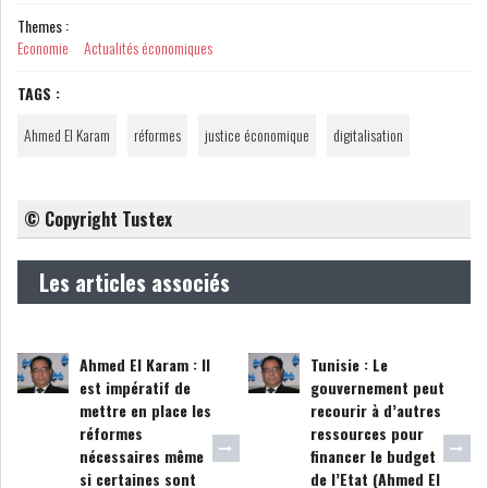
Themes :
Economie
Actualités économiques
COURS DU JOUR
TAGS :
ANALYSE QUOTIDIENNE
Ahmed El Karam
réformes
justice économique
digitalisation
ANALYSE HEBDOMADAIRE
© Copyright Tustex
ZOOM ENTREPRISE
Les articles associés
HISTORIQUE DES ZOOMS
ARCHIVES DES COURS
Ahmed El Karam : Il
Tunisie : Le
est impératif de
gouvernement peut
HISTORIQUE ANALYSES HEBDOMADAIRES
mettre en place les
recourir à d’autres
réformes
ressources pour
nécessaires même
financer le budget
SICAV
si certaines sont
de l’Etat (Ahmed El