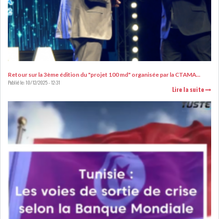
L’ATB RENFORCE SON
ENGAGEMENT AUPRÈS DES...
Retour sur la 3ème édition du "projet 100 md" organisée par la CTAMA...
Publié le:
10/12/2025 - 12:31
Lire la suite
OFFICE PLAST : UNE LEVÉE DE
FONDS AU SER...
OFFICEPLAST : YASSINE ABID
ANIMERA UNE C...
ENNAKL LÈVE 60 MD SUR LE
MARCHÉ OBLIGATA...