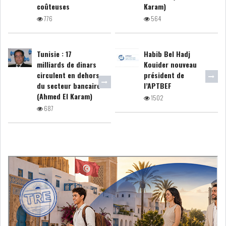
coûteuses
Karam)
GRAPHIQUE TUNINDEX
776
564
Tunisie : 17
Habib Bel Hadj
milliards de dinars
Kouider nouveau
GRAPHIQUE DU TUNINDEX
circulent en dehors
président de
du secteur bancaire
l’APTBEF
(Ahmed El Karam)
1502
687
RSS ANALYSES QUOTIDIENNES
RSS ANALYSES HEBDOMADAIRES
RSS ZOOMS
SECTEURS
ASSURANCES
PHARMACEUTIQUE
BANCAIRE
AUDIOVISUEL