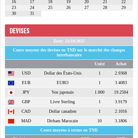
16
17
18
19
20
21
22
23
24
25
26
27
28
29
USA & CANADA
AFRIQUE
30
31
SUBSAHARIENNE
DEVISES
EUROPE
ASIE
Date: 23/10/2025
AMÉRIQUE LATINE
RESTE DU MONDE
Cours moyens des devises en TND sur le marché des changes
interbancaire
Unité
Achat
USD
Dollar des États-Unis
1
2.9368
EUR
EURO
1
3.4083
LE PÉTROLE REPART À LA
JPY
Yen japonais
1.000
19.2504
HAUSSE APRÈS LA P...
GBP
Livre Sterling
1
3.9179
CAD
Dollar canadien
1
2.1016
LES PRIX ALIMENTAIRES
MAD
Dirham Marocain
10
3.1806
MONDIAUX AU PLUS H...
Cours moyens à terme en TND