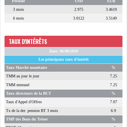
Période
USD
EUR
LE PÉTROLE SE STABILISE
3 mois
2.975
3.4619
SOUS LES 80 DOLL...
6 mois
3.0122
3.5149
DANS UNE ÈRE DE FAIBLE
CROISSANCE, L...
TAUX D'INTÉRÊTS
RSS
Date: 06/08/2018
Les principaux taux d'intérêt
INTERVIEWS
Taux Marché monétaire
%
TMM au jour le jour
7.25
TUSTEX PLUS
TMM mensuel
7.25
Taux directeurs de la BCT
%
Taux d'Appel d'Offres
7.07
Tx de la der. pension BT 3 mois
6.9
TMP des Bons du Trésor
%