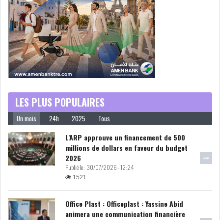
DE FINANCEMEN...
LE CALENDRIER FISCAL ET
SOCIAL 2021: LES...
RSS
ECONOMIE
LES PLUS POPULAIRES
Un mois
24h
2025
Tous
L'ARP approuve un financement de 500
ACTUALITÉS
EMPLOI
millions de dollars en faveur du budget
ÉCONOMIQUES
2026
Publié le :
30/07/2026 - 12:24
PRIVATISATION
NOMINATION
1521
ACTUALITÉS DES
DEVISES
Office Plast : Officeplast : Yassine Abid
SOCIÉTÉS
animera une communication financière