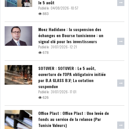
le 5 août
Publié le :
04/08/2026 - 10:57
LOI DE FINANCE
ENERGIE
883
MATIÈRES PREMIÈRES
RATING
Moez Hadidane : la suspension des
échanges en Bourse tunisienne : un
MÉDIAS
EDUCATION
signal clé pour les investisseurs
Publié le :
31/07/2026 - 12:21
678
TOURISME
SOTUVER : SOTUVER : Le 5 août,
DONNÉES
ouverture de l'OPA obligatoire initiée
MACROÉCONOMIQUES
par B.A GLASS B.V; La cotation
suspendue
Publié le :
31/07/2026 - 17:01
626
HAUSSE DES RÉSERVES DE
Office Plast : Office Plast : Une levée de
DEVISES À 97 JOUR...
fonds au service de la relance (Par
Tunisie Valeurs)