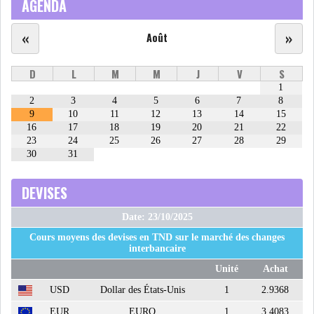
AGENDA
MICHKET SLAMA KHALDI
REMPLACE SIHEM BOUG...
«
»
Août
RSS
D
L
M
M
J
V
S
1
2
3
4
5
6
7
8
MAGHREB
9
10
11
12
13
14
15
16
17
18
19
20
21
22
23
24
25
26
27
28
29
30
31
ALGÉRIE
MAROC
DEVISES
LIBYE
MAURITANIE
Date: 23/10/2025
Cours moyens des devises en TND sur le marché des changes
interbancaire
Unité
Achat
MAURITANIE : MATTEL LANCE
USD
Dollar des États-Unis
1
2.9368
SA SOLUTION DE...
EUR
EURO
1
3.4083