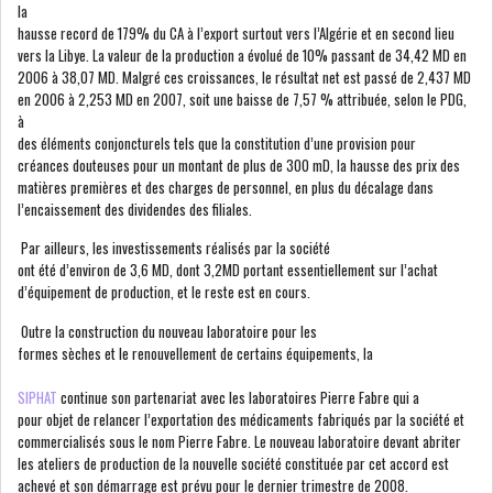
la
hausse record de 179% du CA à l’export surtout vers l’Algérie et en second lieu
vers la Libye. La valeur de la production a évolué de 10% passant de 34,42 MD en
LE CMF ET LA BANQUE DE
2006 à 38,07 MD. Malgré ces croissances, le résultat net est passé de 2,437 MD
FRANCE RENFORCENT...
en 2006 à 2,253 MD en 2007, soit une baisse de 7,57 % attribuée, selon le PDG,
à
des éléments conjoncturels tels que la constitution d’une provision pour
créances douteuses pour un montant de plus de 300 mD, la hausse des prix des
OFFICEPLAST CHERCHE DEUX
matières premières et des charges de personnel, en plus du décalage dans
ADMINISTRATEURS...
l’encaissement des dividendes des filiales.
Par ailleurs, les investissements réalisés par la société
ont été d’environ de 3,6 MD, dont 3,2MD portant essentiellement sur l’achat
L’ATB RENFORCE SON
d’équipement de production, et le reste est en cours.
ENGAGEMENT AUPRÈS DES...
Outre la construction du nouveau laboratoire pour les
RSS
formes sèches et le renouvellement de certains équipements, la
SIPHAT
continue son partenariat avec les laboratoires Pierre Fabre qui a
COTATION ET ANALYSES
pour objet de relancer l’exportation des médicaments fabriqués par la société et
commercialisés sous le nom Pierre Fabre. Le nouveau laboratoire devant abriter
les ateliers de production de la nouvelle société constituée par cet accord est
achevé et son démarrage est prévu pour le dernier trimestre de 2008.
FICHES SOCIÉTÉS