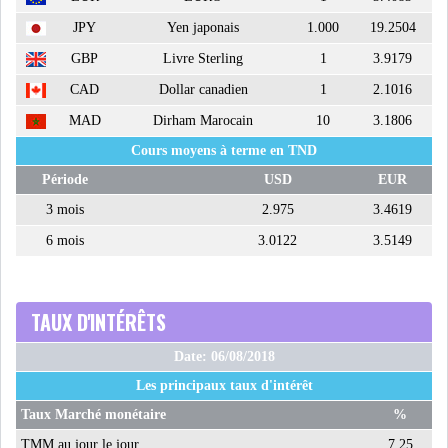
JPY
Yen japonais
1.000
19.2504
ATTIJARIWAFA BANK : LA
GBP
Livre Sterling
1
3.9179
HAUSSE DES BÉNÉFI...
CAD
Dollar canadien
1
2.1016
MAD
Dirham Marocain
10
3.1806
APRÈS LA SÉCHERESSE, LE
Cours moyens à terme en TND
MAGHREB VA VERS...
Période
USD
EUR
3 mois
2.975
3.4619
TRANSITION VERTE AU
6 mois
3.0122
3.5149
MAGHREB : ENTRE OPPO...
RSS
TAUX D'INTÉRÊTS
INTERNATIONAL
Date: 06/08/2018
Les principaux taux d'intérêt
Taux Marché monétaire
%
MENA
AFRIQUE DU NORD
TMM au jour le jour
7.25