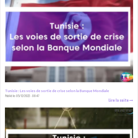
LEASING
LOGISTIQUE ET
TRANSPORT
SANTÉ
TOURSIME
DISTRIBUTION
COMPOSANTS
AUTOMOBILES
CHIMIE
DISTRIBUTION
AUTOMOBILE
Tunisie : Les voies de sortie de crise selon la Banque Mondiale
Publié le:
05/12/2022 - 08:47
FINANCIER
IMMOBILIER
Lire la suite
HOLDING
INDUSTRIEL
AGRO-ALIMENTAIRE
DIVERS