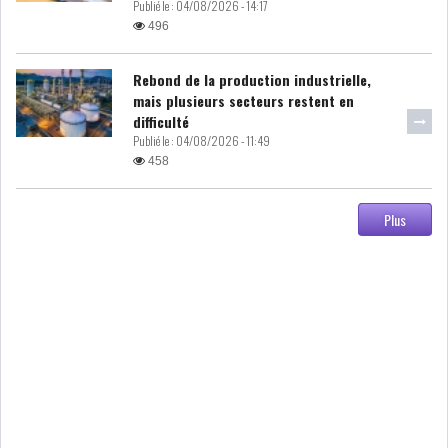
Publié le :
04/08/2026 - 14:17
496
LE DÉFICIT COURANT SE
CREUSE À NOUVEAU,...
Rebond de la production industrielle,
mais plusieurs secteurs restent en
difficulté
INS : L'INFLATION RECULE À
Publié le :
04/08/2026 - 11:49
5,1% EN...
458
IRADA : PREMIER APPEL À
Plus
FONDATION POUR L...
RSS
POLITIQUE
ELECTIONS
ACTUALITÉS
PRÉSIDENTIELLES
GOUVERNEMENT