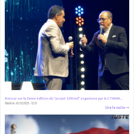
GRAPHIQUE TUNINDEX
GRAPHIQUE DU TUNINDEX
RSS ANALYSES QUOTIDIENNES
RSS ANALYSES HEBDOMADAIRES
RSS ZOOMS
SECTEURS
Retour sur la 3ème édition du "projet 100 md" organisée par la CTAMA...
Publié le:
10/12/2025 - 12:31
Lire la suite
ASSURANCES
PHARMACEUTIQUE
BANCAIRE
AUDIOVISUEL