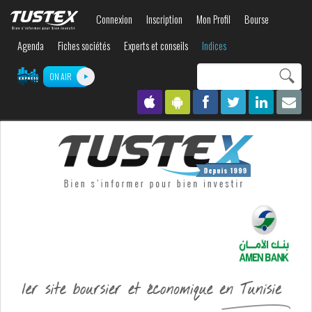
Aller au
Connexion
Inscription
Mon Profil
Bourse
contenu
principal
Agenda
Fiches sociétés
Experts et conseils
Indices
Search this site
ON AIR
Formulaire de
recherche