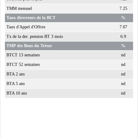
TMM mensuel
7.25
USA & CANADA
AFRIQUE
SUBSAHARIENNE
Taux directeurs de la BCT
%
Taux d'Appel d'Offres
7.07
EUROPE
ASIE
Tx de la der. pension BT 3 mois
6.9
TMP des Bons du Trésor
%
AMÉRIQUE LATINE
RESTE DU MONDE
BTCT 13 semaines
nd
BTCT 52 semaines
nd
BTA 2 ans
nd
BTA 5 ans
nd
LE PÉTROLE REPART À LA
BTA 10 ans
nd
HAUSSE APRÈS LA P...
LES PRIX ALIMENTAIRES
MONDIAUX AU PLUS H...