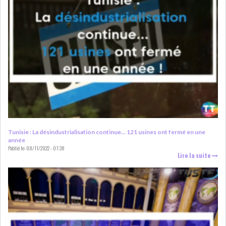
L’ATB RENFORCE SON
ENGAGEMENT AUPRÈS DES...
OFFICE PLAST : UNE LEVÉE DE
FONDS AU SER...
Tunisie : La désindustrialisation continue… 121 usines ont fermé en une
année
OFFICEPLAST : YASSINE ABID
Publié le:
08/11/2022 - 07:38
Lire la suite
ANIMERA UNE C...
ENNAKL LÈVE 60 MD SUR LE
MARCHÉ OBLIGATA...