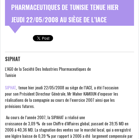
PHARMACEUTIQUES DE TUNISIE TENUE HIER
NOMINATIONS
NOTATION
JEUDI 22/05/2008 AU SIÈGE DE L’IACE
PRIVATISATION & OPV
RAPPORTS DE GESTION
INDICATEURS
DIVERS
INTERMÉDIAIRES
SIPHAT
L’AGO de la Société Des Industries Pharmaceutiques de
OPINION
ANALYSE MARCHÉ
Tunisie
SONDAGES
COMMUNIQUÉS DE
SIPHAT
, tenue hier jeudi 22/05/2008 au siège de l’IACE, a été l’occasion
PRESSE
pour son Président Directeur Générale, Mr Maher KAMOUN d’exposer les
réalisations de la compagnie au cours de l’exercice 2007 ainsi que les
prévisions futures.
Au cours de l’année 2007, la SIPAHAT a réalisé une
croissance de 3,09 % de son Chiffre d’Affaires global, passant de 39,15 MD en
2006 à 40,36 MD. La stagnation des ventes sur le marché local, qui a enregistré
BOURSE DE TUNIS : UN BILAN
une légère baisse de 0,39 % par rapport à 2006 a été largement compensée par
HEBDOMADAIRE...