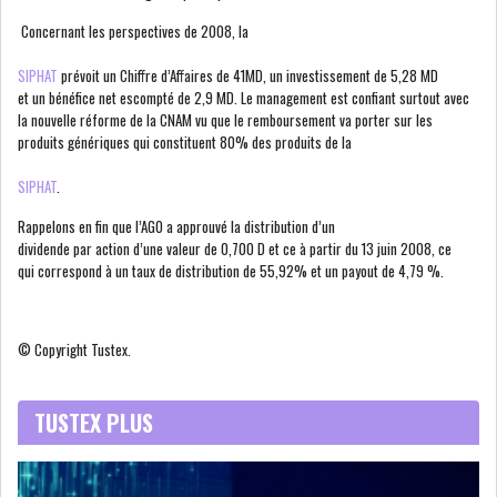
Concernant les perspectives de 2008, la
COURS DU JOUR
SIPHAT
prévoit un Chiffre d’Affaires de 41MD, un investissement de 5,28 MD
et un bénéfice net escompté de 2,9 MD. Le management est confiant surtout avec
ANALYSE QUOTIDIENNE
la nouvelle réforme de la CNAM vu que le remboursement va porter sur les
produits génériques qui constituent 80% des produits de la
ANALYSE HEBDOMADAIRE
SIPHAT
.
Rappelons en fin que l’AGO a approuvé la distribution d’un
ZOOM ENTREPRISE
dividende par action d’une valeur de 0,700 D et ce à partir du 13 juin 2008, ce
qui correspond à un taux de distribution de 55,92% et un payout de 4,79 %.
HISTORIQUE DES ZOOMS
ARCHIVES DES COURS
© Copyright Tustex.
HISTORIQUE ANALYSES HEBDOMADAIRES
TUSTEX PLUS
SICAV