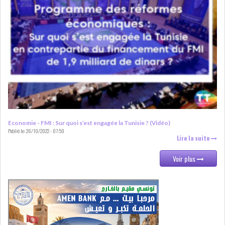
RSS
FINANCE
FISCALITE
Economie - FMI : Sur quoi s’est engagée la Tunisie ? (Vidéo)
ENTRÉE EN VIGUEUR DE LA
Publié le:
26/10/2022 - 07:50
Lire la suite
TAXE SUR LE PATR...
Voir plus
FISCALITÉ : LONGUE LISTE
DES ACTIVITÉS Q...
BOURSE DE TUNIS : UN OUTIL