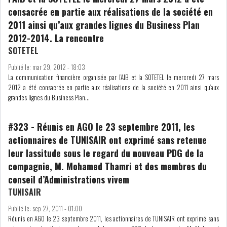
consacrée en partie aux réalisations de la société en
2011 ainsi qu’aux grandes lignes du Business Plan
2012-2014. La rencontre
SOTETEL
L’ATB RENFORCE SON
ENGAGEMENT AUPRÈS DES...
Publié le:
mar 29, 2012 - 18:03
La communication financière organisée par l’AIB et la SOTETEL le mercredi 27 mars
2012 a été consacrée en partie aux réalisations de la société en 2011 ainsi qu’aux
grandes lignes du Business Plan...
OFFICE PLAST : UNE LEVÉE DE
FONDS AU SER...
#323
-
Réunis en AGO le 23 septembre 2011, les
actionnaires de TUNISAIR ont exprimé sans retenue
OFFICEPLAST : YASSINE ABID
leur lassitude sous le regard du nouveau PDG de la
ANIMERA UNE C...
compagnie, M. Mohamed Thamri et des membres du
conseil d’Administrations vivem
TUNISAIR
ENNAKL LÈVE 60 MD SUR LE
MARCHÉ OBLIGATA...
Publié le:
sep 27, 2011 - 01:00
Réunis en AGO le 23 septembre 2011, les actionnaires de TUNISAIR ont exprimé sans