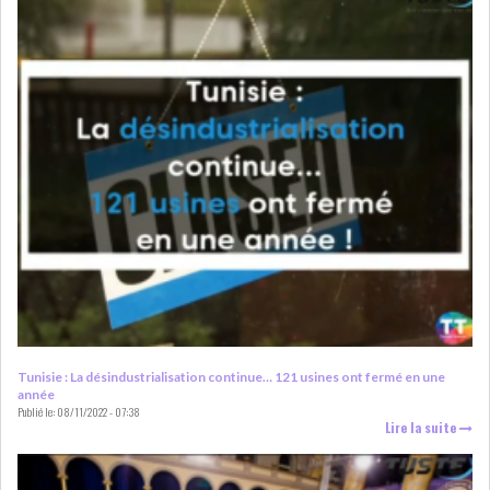
LE DÉFICIT COURANT SE
CREUSE À NOUVEAU,...
INS : L'INFLATION RECULE À
5,1% EN...
IRADA : PREMIER APPEL À
FONDATION POUR L...
RSS
POLITIQUE
Tunisie : La désindustrialisation continue… 121 usines ont fermé en une
année
Publié le:
08/11/2022 - 07:38
Lire la suite
ELECTIONS
ACTUALITÉS
PRÉSIDENTIELLES
GOUVERNEMENT