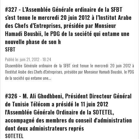
GRAPHIQUE TUNINDEX
#327
-
L’Assemblée Générale ordinaire de la SFBT
s’est tenue le mercredi 20 juin 2012 à l’Institut Arabe
des Chefs d’Entreprises, présidée par Monsieur
Hamadi Bousbii, le PDG de la société qui entame une
nouvelle phase de son h
GRAPHIQUE DU TUNINDEX
SFBT
Publié le:
juin 21, 2012 - 18:24
L’Assemblée Générale ordinaire de la SFBT s’est tenue le mercredi 20 juin 2012 à
l’Institut Arabe des Chefs d’Entreprises, présidée par Monsieur Hamadi Bousbii, le PDG
RSS ANALYSES QUOTIDIENNES
de la société qui entame une...
RSS ANALYSES HEBDOMADAIRES
RSS ZOOMS
#326
-
M. Ali Ghodhbeni, Président Directeur Général
SECTEURS
de Tunisie Télécom a présidé le 11 juin 2012
l'Assemblée Générale Ordinaire de la SOTETEL,
accompagné des membres du conseil d'administration
ASSURANCES
PHARMACEUTIQUE
dont deux administrateurs représ
SOTETEL
BANCAIRE
AUDIOVISUEL