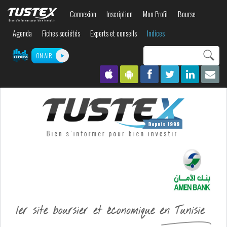
Aller au
Connexion
Inscription
Mon Profil
Bourse
contenu
principal
Agenda
Fiches sociétés
Experts et conseils
Indices
Search this site
ON AIR
Formulaire de
recherche