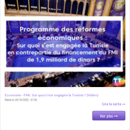
DIVERS
ASSEMBLÉE DES
REPRÉSENTANTS DU
PEUPLE (ARP)
SAIED LIMOGE LA MINISTRE DE
L'INDUS...
SLAH ZOUARI NOMMÉ
MINISTRE DE L'ÉQU...
Economie - FMI : Sur quoi s’est engagée la Tunisie ? (Vidéo)
Publié le:
26/10/2022 - 07:50
Lire la suite
SARRA ZAAFRANI ZENZRI
Voir plus
NOUVELLE CHEFFE DU...