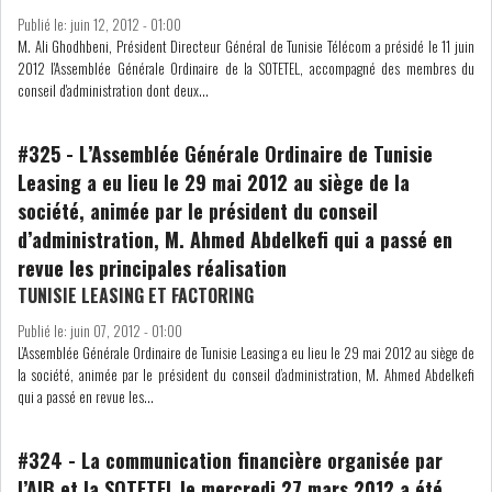
Publié le:
juin 12, 2012 - 01:00
M. Ali Ghodhbeni, Président Directeur Général de Tunisie Télécom a présidé le 11 juin
LEASING
LOGISTIQUE ET
2012 l'Assemblée Générale Ordinaire de la SOTETEL, accompagné des membres du
TRANSPORT
conseil d'administration dont deux...
SANTÉ
TOURSIME
#325
-
L’Assemblée Générale Ordinaire de Tunisie
Leasing a eu lieu le 29 mai 2012 au siège de la
DISTRIBUTION
COMPOSANTS
société, animée par le président du conseil
AUTOMOBILES
d’administration, M. Ahmed Abdelkefi qui a passé en
revue les principales réalisation
CHIMIE
DISTRIBUTION
TUNISIE LEASING ET FACTORING
AUTOMOBILE
Publié le:
juin 07, 2012 - 01:00
L’Assemblée Générale Ordinaire de Tunisie Leasing a eu lieu le 29 mai 2012 au siège de
FINANCIER
IMMOBILIER
la société, animée par le président du conseil d’administration, M. Ahmed Abdelkefi
qui a passé en revue les...
HOLDING
INDUSTRIEL
#324
-
La communication financière organisée par
AGRO-ALIMENTAIRE
DIVERS
l’AIB et la SOTETEL le mercredi 27 mars 2012 a été