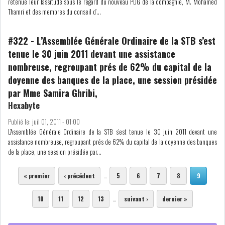
RSS
retenue leur lassitude sous le regard du nouveau PDG de la compagnie, M. Mohamed
Thamri et des membres du conseil d’...
FINANCE
#322
-
L’Assemblée Générale Ordinaire de la STB s’est
tenue le 30 juin 2011 devant une assistance
nombreuse, regroupant prés de 62% du capital de la
FISCALITE
doyenne des banques de la place, une session présidée
par Mme Samira Ghribi,
Hexabyte
Publié le:
juil 01, 2011 - 01:00
ENTRÉE EN VIGUEUR DE LA
L’Assemblée Générale Ordinaire de la STB s’est tenue le 30 juin 2011 devant une
TAXE SUR LE PATR...
assistance nombreuse, regroupant prés de 62% du capital de la doyenne des banques
de la place, une session présidée par...
Pages
FISCALITÉ : LONGUE LISTE
« premier
‹ précédent
…
5
6
7
8
9
DES ACTIVITÉS Q...
10
11
12
13
…
suivant ›
dernier »
BOURSE DE TUNIS : UN OUTIL