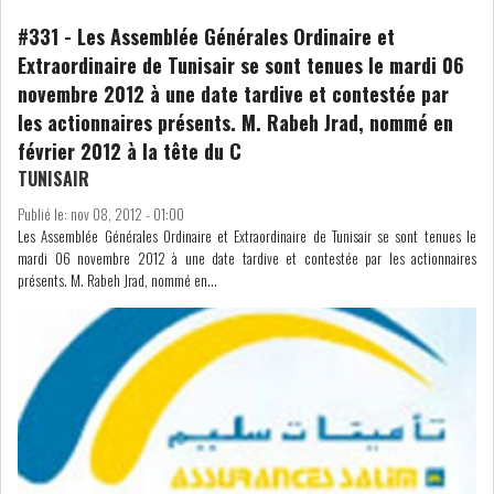
#331
-
Les Assemblée Générales Ordinaire et
NOMINATIONS
NOTATION
Extraordinaire de Tunisair se sont tenues le mardi 06
novembre 2012 à une date tardive et contestée par
PRIVATISATION & OPV
RAPPORTS DE GESTION
les actionnaires présents. M. Rabeh Jrad, nommé en
février 2012 à la tête du C
INDICATEURS
DIVERS
TUNISAIR
INTERMÉDIAIRES
Publié le:
nov 08, 2012 - 01:00
Les Assemblée Générales Ordinaire et Extraordinaire de Tunisair se sont tenues le
OPINION
ANALYSE MARCHÉ
mardi 06 novembre 2012 à une date tardive et contestée par les actionnaires
présents. M. Rabeh Jrad, nommé en...
SONDAGES
COMMUNIQUÉS DE
PRESSE
BOURSE DE TUNIS : UN BILAN
HEBDOMADAIRE...