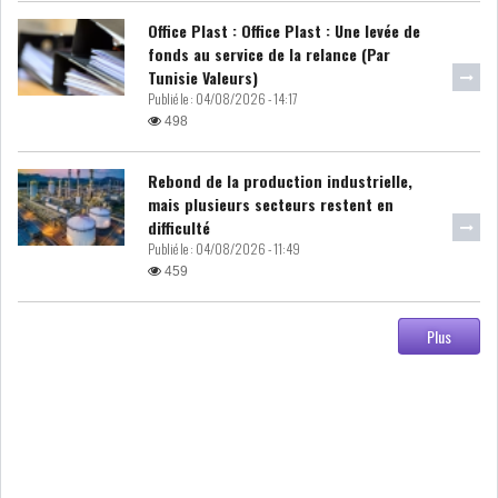
Office Plast : Office Plast : Une levée de
USA & CANADA
AFRIQUE
fonds au service de la relance (Par
SUBSAHARIENNE
Tunisie Valeurs)
Publié le :
04/08/2026 - 14:17
EUROPE
ASIE
498
AMÉRIQUE LATINE
RESTE DU MONDE
Rebond de la production industrielle,
mais plusieurs secteurs restent en
difficulté
Publié le :
04/08/2026 - 11:49
459
LE PÉTROLE REPART À LA
Plus
HAUSSE APRÈS LA P...
LES PRIX ALIMENTAIRES
MONDIAUX AU PLUS H...