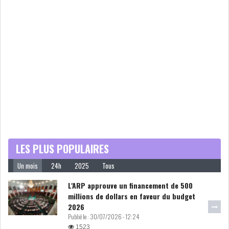
MICHKET SLAMA KHALDI
REMPLACE SIHEM BOUG...
RSS
MAGHREB
ALGÉRIE
MAROC
LIBYE
MAURITANIE
LES PLUS POPULAIRES
Un mois
24h
2025
Tous
L'ARP approuve un financement de 500
millions de dollars en faveur du budget
2026
MAURITANIE : MATTEL LANCE
Publié le :
30/07/2026 - 12:24
SA SOLUTION DE...
1523