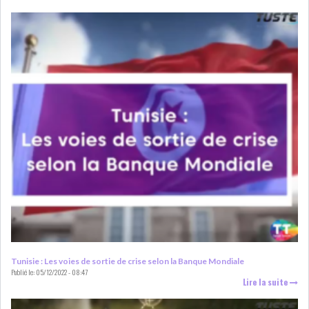
LOI DE FINANCE
ENERGIE
MATIÈRES PREMIÈRES
RATING
MÉDIAS
EDUCATION
TOURISME
DONNÉES
MACROÉCONOMIQUES
Tunisie : Les voies de sortie de crise selon la Banque Mondiale
HAUSSE DES RÉSERVES DE
Publié le:
05/12/2022 - 08:47
Lire la suite
DEVISES À 97 JOUR...