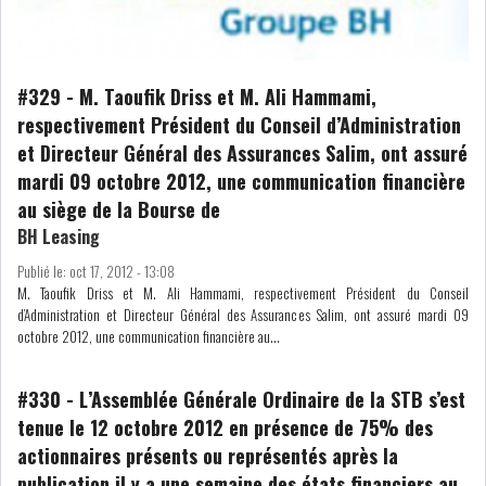
LE CMF ET LA BANQUE DE
FRANCE RENFORCENT...
#329
-
M. Taoufik Driss et M. Ali Hammami,
respectivement Président du Conseil d’Administration
et Directeur Général des Assurances Salim, ont assuré
OFFICEPLAST CHERCHE DEUX
mardi 09 octobre 2012, une communication financière
ADMINISTRATEURS...
au siège de la Bourse de
BH Leasing
L’ATB RENFORCE SON
Publié le:
oct 17, 2012 - 13:08
ENGAGEMENT AUPRÈS DES...
M. Taoufik Driss et M. Ali Hammami, respectivement Président du Conseil
d’Administration et Directeur Général des Assurances Salim, ont assuré mardi 09
octobre 2012, une communication financière au...
RSS
#330
-
L’Assemblée Générale Ordinaire de la STB s’est
COTATION ET ANALYSES
tenue le 12 octobre 2012 en présence de 75% des
actionnaires présents ou représentés après la
publication il y a une semaine des états financiers au
FICHES SOCIÉTÉS