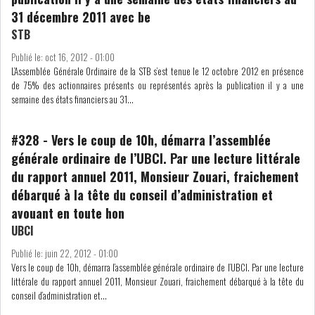
31 décembre 2011 avec be
STB
COURS DU JOUR
Publié le:
oct 16, 2012 - 01:00
L’Assemblée Générale Ordinaire de la STB s’est tenue le 12 octobre 2012 en présence
ANALYSE QUOTIDIENNE
de 75% des actionnaires présents ou représentés après la publication il y a une
semaine des états financiers au 31...
ANALYSE HEBDOMADAIRE
#328
-
Vers le coup de 10h, démarra l’assemblée
ZOOM ENTREPRISE
générale ordinaire de l’UBCI. Par une lecture littérale
du rapport annuel 2011, Monsieur Zouari, fraichement
HISTORIQUE DES ZOOMS
débarqué à la tête du conseil d’administration et
avouant en toute hon
ARCHIVES DES COURS
UBCI
Publié le:
juin 22, 2012 - 01:00
HISTORIQUE ANALYSES HEBDOMADAIRES
Vers le coup de 10h, démarra l’assemblée générale ordinaire de l’UBCI. Par une lecture
littérale du rapport annuel 2011, Monsieur Zouari, fraichement débarqué à la tête du
SICAV
conseil d’administration et...