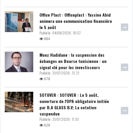
ATTIJARIWAFA BANK : LA
Office Plast : Officeplast : Yassine Abid
HAUSSE DES BÉNÉFI...
animera une communication financière
le 5 août
Publié le :
04/08/2026 - 10:57
884
APRÈS LA SÉCHERESSE, LE
MAGHREB VA VERS...
Moez Hadidane : la suspension des
échanges en Bourse tunisienne : un
signal clé pour les investisseurs
TRANSITION VERTE AU
Publié le :
31/07/2026 - 12:21
MAGHREB : ENTRE OPPO...
678
RSS
SOTUVER : SOTUVER : Le 5 août,
ouverture de l'OPA obligatoire initiée
INTERNATIONAL
par B.A GLASS B.V; La cotation
suspendue
Publié le :
31/07/2026 - 17:01
628
MENA
AFRIQUE DU NORD