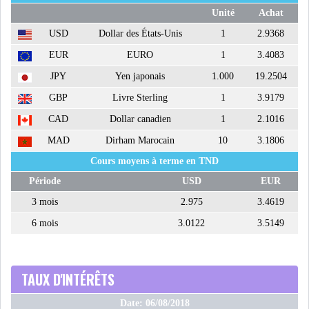
Unité
Achat
USD
Dollar des États-Unis
1
2.9368
EUR
EURO
1
3.4083
JPY
Yen japonais
1.000
19.2504
GBP
Livre Sterling
1
3.9179
CAD
Dollar canadien
1
2.1016
MAD
Dirham Marocain
10
3.1806
Cours moyens à terme en TND
Période
USD
EUR
3 mois
2.975
3.4619
6 mois
3.0122
3.5149
TAUX D'INTÉRÊTS
Date: 06/08/2018