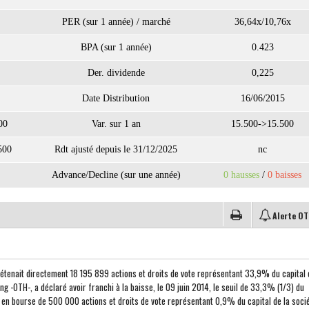
PER (sur 1 année) / marché
36,64x/10,76x
BPA (sur 1 année)
0.423
Der. dividende
0,225
Date Distribution
16/06/2015
00
Var. sur 1 an
15.500->15.500
500
Rdt ajusté depuis le 31/12/2025
nc
Advance/Decline (sur une année)
0 hausses
/
0 baisses
Alerte O
étenait directement 18 195 899 actions et droits de vote représentant 33,9% du capital 
ng -OTH-, a déclaré avoir franchi à la baisse, le 09 juin 2014, le seuil de 33,3% (1/3) du
n en bourse de 500 000 actions et droits de vote représentant 0,9% du capital de la socié