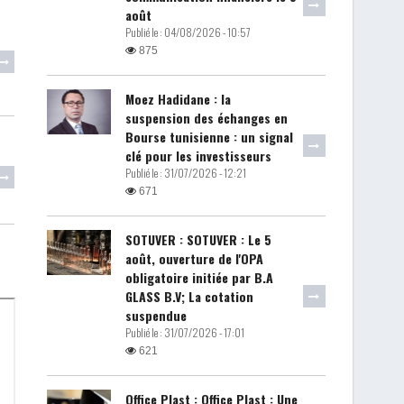
août
Publié le :
04/08/2026 - 10:57
875
Moez Hadidane : la
suspension des échanges en
Bourse tunisienne : un signal
clé pour les investisseurs
Publié le :
31/07/2026 - 12:21
671
SOTUVER : SOTUVER : Le 5
août, ouverture de l'OPA
obligatoire initiée par B.A
GLASS B.V; La cotation
suspendue
Publié le :
31/07/2026 - 17:01
621
Office Plast : Office Plast : Une