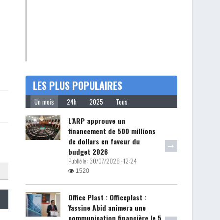
LES PLUS POPULAIRES
Un mois
24h
2025
Tous
L'ARP approuve un
financement de 500 millions
de dollars en faveur du
budget 2026
Publié le :
30/07/2026 - 12:24
1520
Office Plast : Officeplast :
Yassine Abid animera une
communication financière le 5