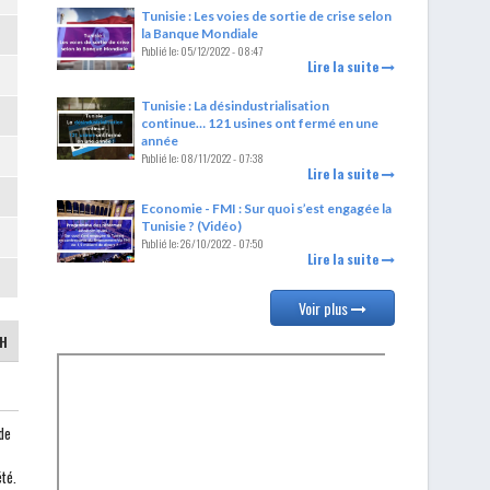
Tunisie : Les voies de sortie de crise selon
la Banque Mondiale
Publié le:
05/12/2022 - 08:47
Lire la suite
Tunisie : La désindustrialisation
continue… 121 usines ont fermé en une
année
Publié le:
08/11/2022 - 07:38
Lire la suite
Economie - FMI : Sur quoi s’est engagée la
Tunisie ? (Vidéo)
Publié le:
26/10/2022 - 07:50
Lire la suite
Voir plus
TH
de
té.