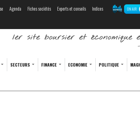
se
Agenda
Fiches sociétés
Experts et conseils
Indices
ON AIR
Aller au
contenu
principal
S
SECTEURS
FINANCE
ECONOMIE
POLITIQUE
MAG