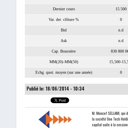
Dernier cours
15.500
Var. der. clôture %
0
Bid
n.d
Ask
n.d
Cap. Boursière
830 800 0
MM(20)-MM(50)
15,500-15,
Echg. quot. moyen (sur une année)
0
Publié le: 18/06/2014 - 10:34
M. Moncef SELLAMI, qui d
la société One Tech Holdi
capital suite à la cessio