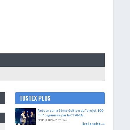
TUSTEX PLUS
Retour sur la 3ème édition du "projet 100
md" organisée par la CTAMA...
Publié le:
10/12/2025 - 12:31
Lire la suite