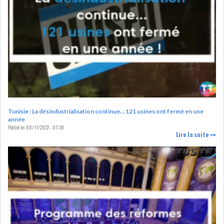
RSS
FINANCE
FISCALITE
Tunisie : La désindustrialisation continue… 121 usines ont fermé en une
année
Publié le:
08/11/2022 - 07:38
ENTRÉE EN VIGUEUR DE LA
Lire la suite
TAXE SUR LE PATR...
FISCALITÉ : LONGUE LISTE
DES ACTIVITÉS Q...
BOURSE DE TUNIS : UN OUTIL