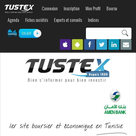
Aller au
Connexion
Inscription
Mon Profil
Bourse
contenu
principal
Agenda
Fiches sociétés
Experts et conseils
Indices
Search this site
ON AIR
Formulaire de
recherche