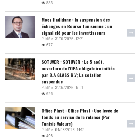
883
LE DÉFICIT COURANT SE
CREUSE À NOUVEAU,...
Moez Hadidane : la suspension des
échanges en Bourse tunisienne : un
signal clé pour les investisseurs
INS : L'INFLATION RECULE À
Publié le :
31/07/2026 - 12:21
5,1% EN...
677
SOTUVER : SOTUVER : Le 5 août,
IRADA : PREMIER APPEL À
ouverture de l'OPA obligatoire initiée
FONDATION POUR L...
par B.A GLASS B.V; La cotation
suspendue
Publié le :
31/07/2026 - 17:01
RSS
626
POLITIQUE
Office Plast : Office Plast : Une levée de
fonds au service de la relance (Par
Tunisie Valeurs)
ELECTIONS
ACTUALITÉS
Publié le :
04/08/2026 - 14:17
PRÉSIDENTIELLES
GOUVERNEMENT
496