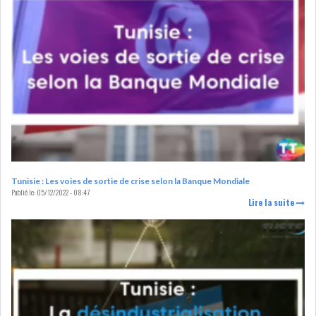
L’ATB RENFORCE SON
ENGAGEMENT AUPRÈS DES...
OFFICE PLAST : UNE LEVÉE DE
FONDS AU SER...
Tunisie : Les voies de sortie de crise selon la Banque Mondiale
Publié le:
05/12/2022 - 08:47
Lire la suite
OFFICEPLAST : YASSINE ABID
ANIMERA UNE C...
ENNAKL LÈVE 60 MD SUR LE
MARCHÉ OBLIGATA...