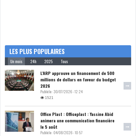
LOI DE FINANCE
ENERGIE
MATIÈRES PREMIÈRES
RATING
MÉDIAS
EDUCATION
LES PLUS POPULAIRES
TOURISME
Un mois
24h
2025
Tous
L'ARP approuve un financement de 500
DONNÉES
millions de dollars en faveur du budget
MACROÉCONOMIQUES
2026
Publié le :
30/07/2026 - 12:24
1521
Office Plast : Officeplast : Yassine Abid
HAUSSE DES RÉSERVES DE
animera une communication financière
DEVISES À 97 JOUR...
le 5 août
Publié le :
04/08/2026 - 10:57