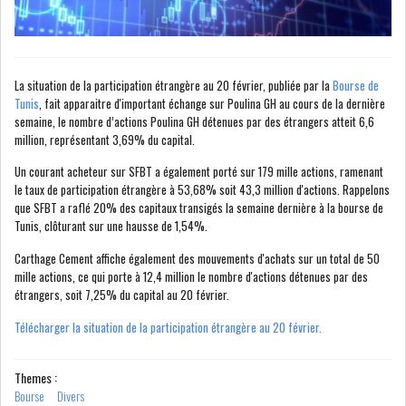
LE CMF ET LA BANQUE DE
FRANCE RENFORCENT...
La situation de la participation étrangère au 20 février, publiée par la
Bourse de
Tunis
, fait apparaitre d'important échange sur Poulina GH au cours de la dernière
semaine, le nombre d’actions Poulina GH détenues par des étrangers atteit 6,6
million, représentant 3,69% du capital.
OFFICEPLAST CHERCHE DEUX
ADMINISTRATEURS...
Un courant acheteur sur SFBT a également porté sur 179 mille actions, ramenant
le taux de participation étrangère à 53,68% soit 43,3 million d'actions. Rappelons
que SFBT a raflé 20% des capitaux transigés la semaine dernière à la bourse de
L’ATB RENFORCE SON
Tunis, clôturant sur une hausse de 1,54%.
ENGAGEMENT AUPRÈS DES...
Carthage Cement affiche également des mouvements d'achats sur un total de 50
mille actions, ce qui porte à 12,4 million le nombre d'actions détenues par des
RSS
étrangers, soit 7,25% du capital au 20 février.
Télécharger la situation de la participation étrangère au 20 février.
COTATION ET ANALYSES
Themes :
Bourse
Divers
FICHES SOCIÉTÉS