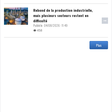
DIVERS
ASSEMBLÉE DES
Rebond de la production industrielle,
REPRÉSENTANTS DU
mais plusieurs secteurs restent en
PEUPLE (ARP)
difficulté
Publié le :
04/08/2026 - 11:49
458
Plus
SAIED LIMOGE LA MINISTRE DE
L'INDUS...
SLAH ZOUARI NOMMÉ
MINISTRE DE L'ÉQU...
SARRA ZAAFRANI ZENZRI
NOUVELLE CHEFFE DU...