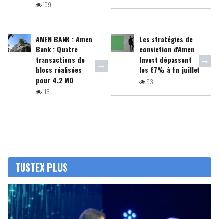
109
GRAPHIQUE TUNINDEX
AMEN BANK : Amen
Les stratégies de
Bank : Quatre
conviction d'Amen
transactions de
Invest dépassent
GRAPHIQUE DU TUNINDEX
blocs réalisées
les 67% à fin juillet
pour 4,2 MD
93
116
RSS ANALYSES QUOTIDIENNES
RSS ANALYSES HEBDOMADAIRES
RSS ZOOMS
SECTEURS
TUSTEX PLUS
ASSURANCES
PHARMACEUTIQUE
BANCAIRE
AUDIOVISUEL