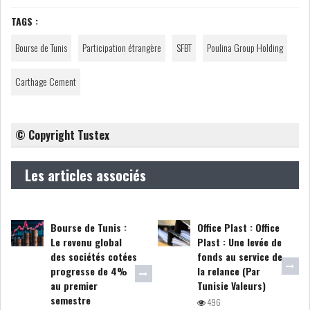
TAGS :
COURS DU JOUR
Bourse de Tunis
Participation étrangère
SFBT
Poulina Group Holding
ANALYSE QUOTIDIENNE
Carthage Cement
ANALYSE HEBDOMADAIRE
© Copyright Tustex
ZOOM ENTREPRISE
Les articles associés
HISTORIQUE DES ZOOMS
ARCHIVES DES COURS
Bourse de Tunis :
Office Plast : Office
Le revenu global
Plast : Une levée de
HISTORIQUE ANALYSES HEBDOMADAIRES
des sociétés cotées
fonds au service de
progresse de 4%
la relance (Par
au premier
Tunisie Valeurs)
SICAV
semestre
496