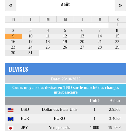
«
»
Août
ATTIJARIWAFA BANK : LA
D
L
M
M
J
V
S
HAUSSE DES BÉNÉFI...
1
2
3
4
5
6
7
8
9
10
11
12
13
14
15
APRÈS LA SÉCHERESSE, LE
16
17
18
19
20
21
22
MAGHREB VA VERS...
23
24
25
26
27
28
29
30
31
TRANSITION VERTE AU
DEVISES
MAGHREB : ENTRE OPPO...
Date: 23/10/2025
RSS
Cours moyens des devises en TND sur le marché des changes
interbancaire
Unité
Achat
INTERNATIONAL
USD
Dollar des États-Unis
1
2.9368
EUR
EURO
1
3.4083
MENA
AFRIQUE DU NORD
JPY
Yen japonais
1.000
19.2504