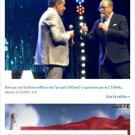
LEASING
LOGISTIQUE ET
TRANSPORT
SANTÉ
TOURSIME
DISTRIBUTION
COMPOSANTS
AUTOMOBILES
CHIMIE
DISTRIBUTION
AUTOMOBILE
Retour sur la 3ème édition du "projet 100 md" organisée par la CTAMA...
Publié le:
10/12/2025 - 12:31
Lire la suite
FINANCIER
IMMOBILIER
HOLDING
INDUSTRIEL
AGRO-ALIMENTAIRE
DIVERS