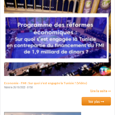
LEASING
LOGISTIQUE ET
TRANSPORT
SANTÉ
TOURSIME
DISTRIBUTION
COMPOSANTS
AUTOMOBILES
CHIMIE
DISTRIBUTION
AUTOMOBILE
FINANCIER
IMMOBILIER
Economie - FMI : Sur quoi s’est engagée la Tunisie ? (Vidéo)
Publié le:
26/10/2022 - 07:50
Lire la suite
HOLDING
INDUSTRIEL
Voir plus
AGRO-ALIMENTAIRE
DIVERS