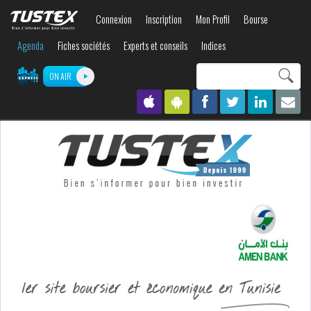
Aller au
Connexion
Inscription
Mon Profil
Bourse
contenu
principal
Agenda
Fiches sociétés
Experts et conseils
Indices
Search this site
ON AIR
Formulaire de
recherche