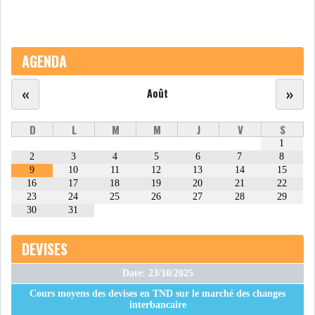
LE DÉFICIT COURANT SE
CREUSE À NOUVEAU,...
AGENDA
INS : L'INFLATION RECULE À
«
»
Août
5,1% EN...
D
L
M
M
J
V
S
1
IRADA : PREMIER APPEL À
2
3
4
5
6
7
8
FONDATION POUR L...
9
10
11
12
13
14
15
16
17
18
19
20
21
22
23
24
25
26
27
28
29
RSS
30
31
POLITIQUE
DEVISES
Date: 23/10/2025
ELECTIONS
ACTUALITÉS
Cours moyens des devises en TND sur le marché des changes
PRÉSIDENTIELLES
GOUVERNEMENT
interbancaire