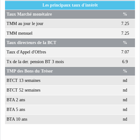
Les principaux taux d'intérêt
MICHKET SLAMA KHALDI
REMPLACE SIHEM BOUG...
Taux Marché monétaire
%
TMM au jour le jour
7.25
RSS
TMM mensuel
7.25
Taux directeurs de la BCT
%
MAGHREB
Taux d'Appel d'Offres
7.07
Tx de la der. pension BT 3 mois
6.9
ALGÉRIE
MAROC
TMP des Bons du Trésor
%
BTCT 13 semaines
nd
LIBYE
MAURITANIE
BTCT 52 semaines
nd
BTA 2 ans
nd
BTA 5 ans
nd
BTA 10 ans
nd
MAURITANIE : MATTEL LANCE
SA SOLUTION DE...