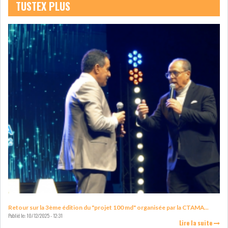
TUSTEX PLUS
LE CMF ET LA BANQUE DE
FRANCE RENFORCENT...
OFFICEPLAST CHERCHE DEUX
ADMINISTRATEURS...
L’ATB RENFORCE SON
ENGAGEMENT AUPRÈS DES...
RSS
COTATION ET ANALYSES
Retour sur la 3ème édition du "projet 100 md" organisée par la CTAMA...
Publié le:
10/12/2025 - 12:31
Lire la suite
FICHES SOCIÉTÉS