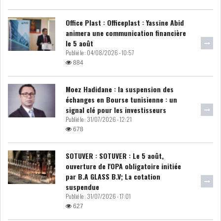
RSS
Office Plast : Officeplast : Yassine Abid
FINANCE
animera une communication financière
le 5 août
Publié le :
04/08/2026 - 10:57
884
FISCALITE
Moez Hadidane : la suspension des
échanges en Bourse tunisienne : un
signal clé pour les investisseurs
Publié le :
31/07/2026 - 12:21
ENTRÉE EN VIGUEUR DE LA
678
TAXE SUR LE PATR...
SOTUVER : SOTUVER : Le 5 août,
ouverture de l'OPA obligatoire initiée
FISCALITÉ : LONGUE LISTE
par B.A GLASS B.V; La cotation
DES ACTIVITÉS Q...
suspendue
Publié le :
31/07/2026 - 17:01
627
BOURSE DE TUNIS : UN OUTIL