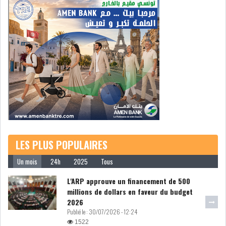
L’ATB RENFORCE SON
ENGAGEMENT AUPRÈS DES...
OFFICE PLAST : UNE LEVÉE DE
FONDS AU SER...
LES PLUS POPULAIRES
OFFICEPLAST : YASSINE ABID
ANIMERA UNE C...
Un mois
24h
2025
Tous
L'ARP approuve un financement de 500
millions de dollars en faveur du budget
ENNAKL LÈVE 60 MD SUR LE
2026
MARCHÉ OBLIGATA...
Publié le :
30/07/2026 - 12:24
1522