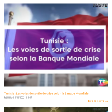
COURS DU JOUR
ANALYSE QUOTIDIENNE
ANALYSE HEBDOMADAIRE
ZOOM ENTREPRISE
HISTORIQUE DES ZOOMS
ARCHIVES DES COURS
HISTORIQUE ANALYSES HEBDOMADAIRES
Tunisie : Les voies de sortie de crise selon la Banque Mondiale
Publié le:
05/12/2022 - 08:47
Lire la suite
SICAV