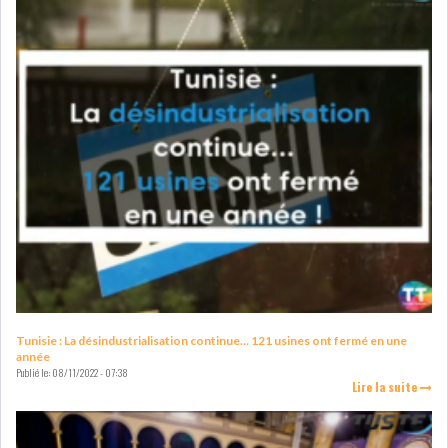
GRAPHIQUE TUNINDEX
GRAPHIQUE DU TUNINDEX
RSS ANALYSES QUOTIDIENNES
RSS ANALYSES HEBDOMADAIRES
RSS ZOOMS
SECTEURS
Tunisie : La désindustrialisation continue… 121 usines ont fermé en une
année
Publié le:
08/11/2022 - 07:38
Lire la suite
ASSURANCES
PHARMACEUTIQUE
BANCAIRE
AUDIOVISUEL