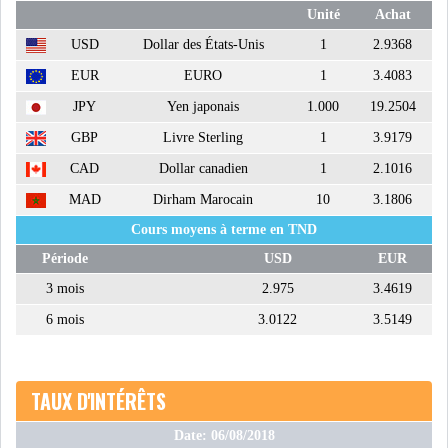
Unité
Achat
DIVERS
ASSEMBLÉE DES
USD
Dollar des États-Unis
1
2.9368
REPRÉSENTANTS DU
PEUPLE (ARP)
EUR
EURO
1
3.4083
JPY
Yen japonais
1.000
19.2504
GBP
Livre Sterling
1
3.9179
CAD
Dollar canadien
1
2.1016
MAD
Dirham Marocain
10
3.1806
SAIED LIMOGE LA MINISTRE DE
L'INDUS...
Cours moyens à terme en TND
Période
USD
EUR
3 mois
2.975
3.4619
SLAH ZOUARI NOMMÉ
MINISTRE DE L'ÉQU...
6 mois
3.0122
3.5149
SARRA ZAAFRANI ZENZRI
TAUX D'INTÉRÊTS
NOUVELLE CHEFFE DU...
Date: 06/08/2018