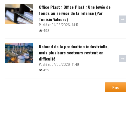
DE FINANCEMEN...
Office Plast : Office Plast : Une levée de
fonds au service de la relance (Par
Tunisie Valeurs)
LE CALENDRIER FISCAL ET
Publié le :
04/08/2026 - 14:17
SOCIAL 2021: LES...
498
RSS
Rebond de la production industrielle,
mais plusieurs secteurs restent en
difficulté
ECONOMIE
Publié le :
04/08/2026 - 11:49
459
ACTUALITÉS
EMPLOI
Plus
ÉCONOMIQUES
PRIVATISATION
NOMINATION
ACTUALITÉS DES
DEVISES
SOCIÉTÉS