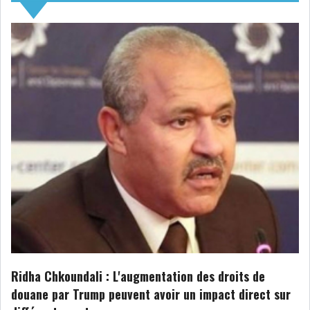
NOMINATIONS
NOTATION
PRIVATISATION & OPV
RAPPORTS DE GESTION
INDICATEURS
DIVERS
INTERMÉDIAIRES
OPINION
ANALYSE MARCHÉ
SONDAGES
COMMUNIQUÉS DE
PRESSE
Ridha Chkoundali : L'augmentation des droits de
douane par Trump peuvent avoir un impact direct sur
BOURSE DE TUNIS : UN BILAN
HEBDOMADAIRE...