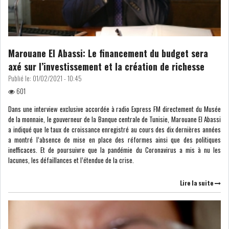
LOI DE FINANCE
ENERGIE
MATIÈRES PREMIÈRES
RATING
Marouane El Abassi: Le financement du budget sera
axé sur l’investissement et la création de richesse
MÉDIAS
EDUCATION
Publié le:
01/02/2021 - 10:45
601
TOURISME
Dans une interview exclusive accordée à radio Express FM directement du Musée
de la monnaie, le gouverneur de la Banque centrale de Tunisie, Marouane El Abassi
DONNÉES
a indiqué que le taux de croissance enregistré au cours des dix dernières années
MACROÉCONOMIQUES
a montré l’absence de mise en place des réformes ainsi que des politiques
inefficaces. Et de poursuivre que la pandémie du Coronavirus a mis à nu les
lacunes, les défaillances et l’étendue de la crise.
Lire la suite
HAUSSE DES RÉSERVES DE
DEVISES À 97 JOUR...