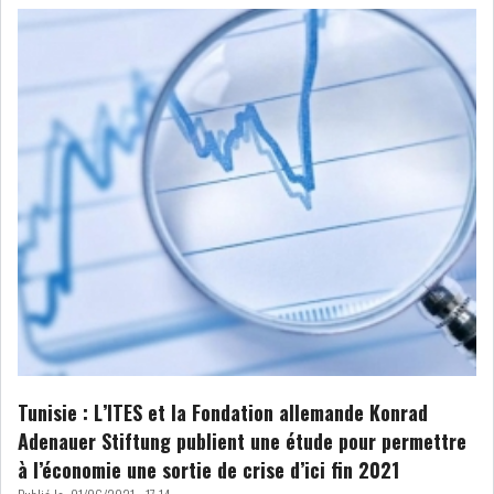
GRAPHIQUE TUNINDEX
GRAPHIQUE DU TUNINDEX
RSS ANALYSES QUOTIDIENNES
RSS ANALYSES HEBDOMADAIRES
RSS ZOOMS
SECTEURS
Tunisie : L’ITES et la Fondation allemande Konrad
ASSURANCES
PHARMACEUTIQUE
Adenauer Stiftung publient une étude pour permettre
à l’économie une sortie de crise d’ici fin 2021
BANCAIRE
AUDIOVISUEL