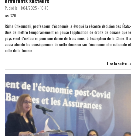
différents secteurs
Publié le:
11/04/2025 - 10:40
320
LE CMF ET LA BANQUE DE
FRANCE RENFORCENT...
Ridha Chkoundali, professeur d'économie, a évoqué la récente décision des États-
Unis de mettre temporairement en pause l'application de droits de douane que le
pays vient d'instaurer pour une durée de trois mois, à l'exception de la Chine. Il a
aussi abordé les conséquences de cette décision sur l'économie internationale et
OFFICEPLAST CHERCHE DEUX
celle de la Tunisie.
ADMINISTRATEURS...
Lire la suite
L’ATB RENFORCE SON
ENGAGEMENT AUPRÈS DES...
RSS
COTATION ET ANALYSES
FICHES SOCIÉTÉS