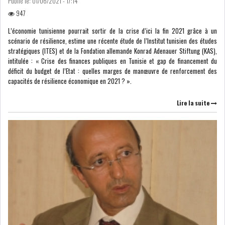
Publié le:
01/06/2021 - 17:14
947
LEASING
LOGISTIQUE ET
L’économie tunisienne pourrait sortir de la crise d’ici la fin 2021 grâce à un
TRANSPORT
scénario de résilience, estime une récente étude de l’Institut tunisien des études
stratégiques (ITES) et de la Fondation allemande Konrad Adenauer Stiftung (KAS),
intitulée : « Crise des finances publiques en Tunisie et gap de financement du
SANTÉ
TOURSIME
déficit du budget de l’Etat : quelles marges de manœuvre de renforcement des
capacités de résilience économique en 2021 ? ».
DISTRIBUTION
COMPOSANTS
AUTOMOBILES
Lire la suite
CHIMIE
DISTRIBUTION
AUTOMOBILE
FINANCIER
IMMOBILIER
HOLDING
INDUSTRIEL
AGRO-ALIMENTAIRE
DIVERS