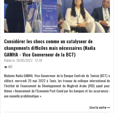
COURS DU JOUR
ANALYSE QUOTIDIENNE
ANALYSE HEBDOMADAIRE
Considérer les chocs comme un catalyseur de
changements difficiles mais nécessaires (Nadia
ZOOM ENTREPRISE
GAMHA - Vice Gouverneur de la BCT)
Publié le:
26/05/2022 - 12:38
HISTORIQUE DES ZOOMS
471
Madame Nadia GAMHA, Vice-Gouverneur de la Banque Centrale de Tunisie (BCT) a
ARCHIVES DES COURS
clôturé, mercredi 25 mai 2022 à Tunis, les travaux du colloque international de
l’Institut de Financement du Développement du Maghreb Arabe (IFID) ayant pour
thème « financement de l’Economie Post-Covid par les banques et les assurances :
HISTORIQUE ANALYSES HEBDOMADAIRES
une nouvelle problématique ».
SICAV
Lire la suite