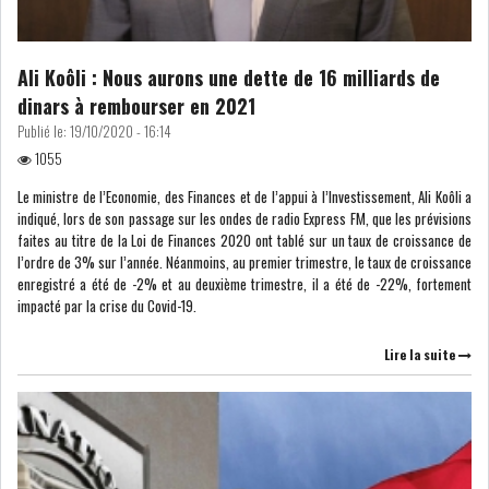
LE PÉTROLE SE STABILISE
SOUS LES 80 DOLL...
Ali Koôli : Nous aurons une dette de 16 milliards de
dinars à rembourser en 2021
DANS UNE ÈRE DE FAIBLE
Publié le:
19/10/2020 - 16:14
CROISSANCE, L...
1055
RSS
Le ministre de l’Economie, des Finances et de l’appui à l’Investissement, Ali Koôli a
indiqué, lors de son passage sur les ondes de radio Express FM, que les prévisions
faites au titre de la Loi de Finances 2020 ont tablé sur un taux de croissance de
INTERVIEWS
l’ordre de 3% sur l’année. Néanmoins, au premier trimestre, le taux de croissance
enregistré a été de -2% et au deuxième trimestre, il a été de -22%, fortement
TUSTEX PLUS
impacté par la crise du Covid-19.
Lire la suite