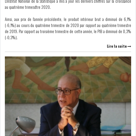
L'Institut National de la Statistique a mis à jour les derniers chiffres sur la croissance
DE FINANCEMEN...
au quatrième trimesdtre 2020.
Ainsi, aux prix de l'année précédente, le produit intérieur brut a diminué de 6,1%
LE CALENDRIER FISCAL ET
(-6,1%) au cours du quatrième trimestre de 2020 par rapport au quatrième trimestre
SOCIAL 2021: LES...
de 2019. Par rapport au troisième trimestre de cette année, le PIB a diminué de 0,3%
(-0,3%).
RSS
Lire la suite
ECONOMIE
ACTUALITÉS
EMPLOI
ÉCONOMIQUES
PRIVATISATION
NOMINATION
ACTUALITÉS DES
DEVISES
SOCIÉTÉS