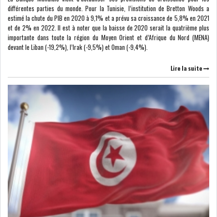
différentes parties du monde. Pour la Tunisie, l’institution de Bretton Woods a
estimé la chute du PIB en 2020 à 9,1% et a prévu sa croissance de 5,8% en 2021
DIVERS
ASSEMBLÉE DES
et de 2% en 2022. Il est à noter que la baisse de 2020 serait la quatrième plus
REPRÉSENTANTS DU
importante dans toute la région du Moyen Orient et d’Afrique du Nord (MENA)
PEUPLE (ARP)
devant le Liban (-19,2%), l’Irak (-9,5%) et Oman (-9,4%).
Lire la suite
SAIED LIMOGE LA MINISTRE DE
L'INDUS...
SLAH ZOUARI NOMMÉ
MINISTRE DE L'ÉQU...
SARRA ZAAFRANI ZENZRI
NOUVELLE CHEFFE DU...