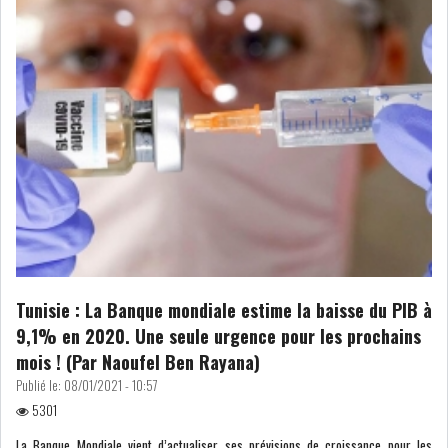
LE DÉFICIT COURANT SE
CREUSE À NOUVEAU,...
INS : L'INFLATION RECULE À
5,1% EN...
IRADA : PREMIER APPEL À
FONDATION POUR L...
RSS
Tunisie : La Banque mondiale estime la baisse du PIB à
9,1% en 2020. Une seule urgence pour les prochains
POLITIQUE
mois ! (Par Naoufel Ben Rayana)
Publié le:
08/01/2021 - 10:57
5301
ELECTIONS
ACTUALITÉS
PRÉSIDENTIELLES
GOUVERNEMENT
La Banque Mondiale vient d’actualiser ses prévisions de croissance pour les