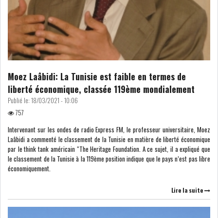
L’ATB RENFORCE SON
ENGAGEMENT AUPRÈS DES...
Moez Laâbidi: La Tunisie est faible en termes de
liberté économique, classée 119ème mondialement
OFFICE PLAST : UNE LEVÉE DE
Publié le:
18/03/2021 - 10:06
FONDS AU SER...
757
Intervenant sur les ondes de radio Express FM, le professeur universitaire, Moez
Laâbidi a commenté le classement de la Tunisie en matière de liberté économique
OFFICEPLAST : YASSINE ABID
par le think tank américain “The Heritage Foundation. A ce sujet, il a expliqué que
ANIMERA UNE C...
le classement de la Tunisie à la 119ème position indique que le pays n’est pas libre
économiquement.
ENNAKL LÈVE 60 MD SUR LE
Lire la suite
MARCHÉ OBLIGATA...