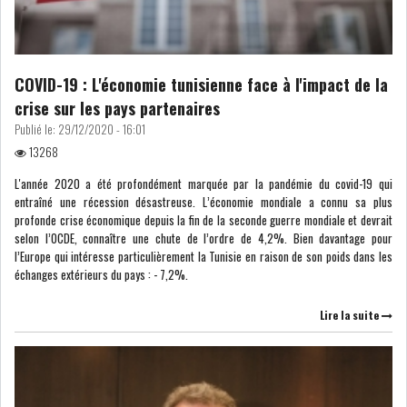
MICHKET SLAMA KHALDI
REMPLACE SIHEM BOUG...
COVID-19 : L'économie tunisienne face à l'impact de la
RSS
crise sur les pays partenaires
Publié le:
29/12/2020 - 16:01
MAGHREB
13268
L'année 2020 a été profondément marquée par la pandémie du covid-19 qui
entraîné une récession désastreuse. L’économie mondiale a connu sa plus
ALGÉRIE
MAROC
profonde crise économique depuis la fin de la seconde guerre mondiale et devrait
selon l’OCDE, connaître une chute de l’ordre de 4,2%. Bien davantage pour
LIBYE
MAURITANIE
l’Europe qui intéresse particulièrement la Tunisie en raison de son poids dans les
échanges extérieurs du pays : - 7,2%.
Lire la suite
MAURITANIE : MATTEL LANCE
SA SOLUTION DE...