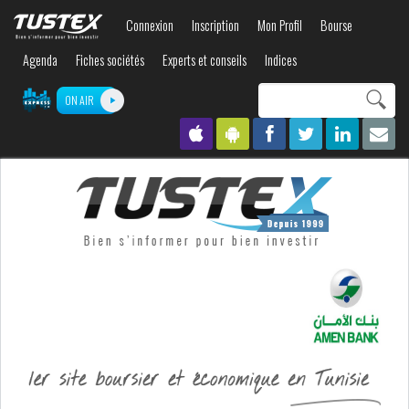
Aller au
Connexion
Inscription
Mon Profil
Bourse
contenu
principal
Agenda
Fiches sociétés
Experts et conseils
Indices
Search this site
ON AIR
Formulaire de
recherche