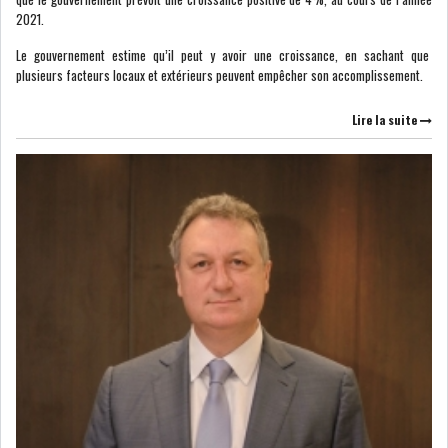
2021.
USA & CANADA
AFRIQUE
SUBSAHARIENNE
Le gouvernement estime qu’il peut y avoir une croissance, en sachant que
plusieurs facteurs locaux et extérieurs peuvent empêcher son accomplissement.
EUROPE
ASIE
Lire la suite
AMÉRIQUE LATINE
RESTE DU MONDE
LE PÉTROLE REPART À LA
HAUSSE APRÈS LA P...
LES PRIX ALIMENTAIRES
MONDIAUX AU PLUS H...