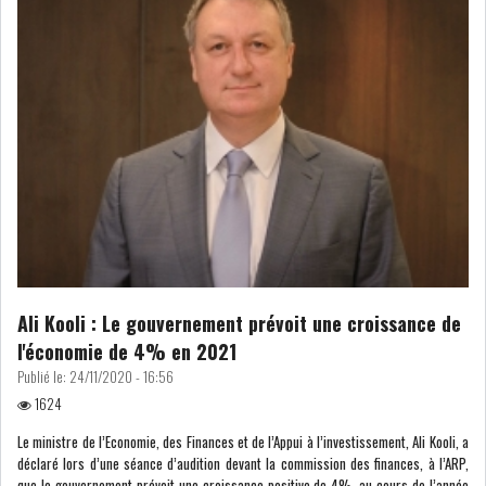
ATTIJARIWAFA BANK : LA
HAUSSE DES BÉNÉFI...
APRÈS LA SÉCHERESSE, LE
MAGHREB VA VERS...
TRANSITION VERTE AU
MAGHREB : ENTRE OPPO...
Ali Kooli : Le gouvernement prévoit une croissance de
RSS
l'économie de 4% en 2021
Publié le:
24/11/2020 - 16:56
INTERNATIONAL
1624
Le ministre de l’Economie, des Finances et de l’Appui à l’investissement, Ali Kooli, a
déclaré lors d’une séance d’audition devant la commission des finances, à l’ARP,
MENA
AFRIQUE DU NORD
que le gouvernement prévoit une croissance positive de 4%, au cours de l’année