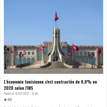
RSS
FINANCE
FISCALITE
ENTRÉE EN VIGUEUR DE LA
TAXE SUR LE PATR...
L’économie tunisienne s’est contractée de 8,8% en
FISCALITÉ : LONGUE LISTE
2020 selon l'INS
DES ACTIVITÉS Q...
Publié le:
15/02/2021 - 15:45
867
BOURSE DE TUNIS : UN OUTIL