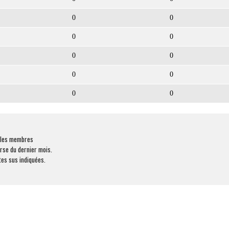
0
0
0
0
0
0
0
0
0
0
r les membres
rse du dernier mois.
es sus indiquées.