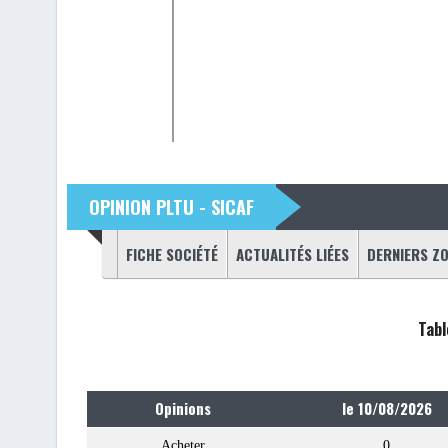
OPINION PLTU - SICAF
Onglets principaux
(ONGLET ACTIF)
FICHE SOCIÉTÉ
ACTUALITÉS LIÉES
DERNIERS Z
Tabl
Opinions
le 10/08/2026
Acheter
0