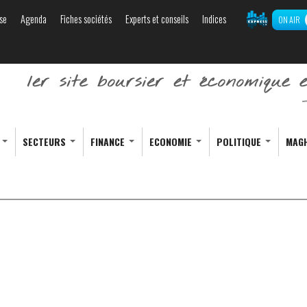
se
Agenda
Fiches sociétés
Experts et conseils
Indices
ON AIR
Aller au
contenu
principal
S
SECTEURS
FINANCE
ECONOMIE
POLITIQUE
MAG