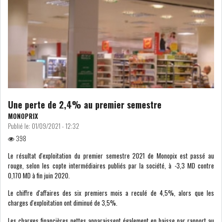
GRAPHIQUE TUNINDEX
GRAPHIQUE DU TUNINDEX
Une perte de 2,4% au premier semestre
RSS ANALYSES QUOTIDIENNES
MONOPRIX
RSS ANALYSES HEBDOMADAIRES
Publié le:
01/09/2021 - 12:32
RSS ZOOMS
398
Le résultat d'exploitation du premier semestre 2021 de Monopix est passé au
SECTEURS
rouge, selon les copte intermédiaires publiés par la société, à -3,3 MD contre
0,170 MD à fin juin 2020.
Le chiffre d'affaires des six premiers mois a reculé de 4,5%, alors que les
ASSURANCES
PHARMACEUTIQUE
charges d'exploitation ont diminué de 3,5%.
Les charges financières nettes apparaissent également en baisse par rapport au
BANCAIRE
AUDIOVISUEL