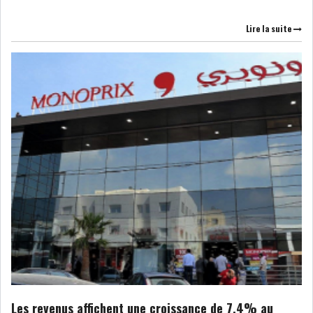
Lire la suite
ATTIJARIWAFA BANK : LA
HAUSSE DES BÉNÉFI...
APRÈS LA SÉCHERESSE, LE
MAGHREB VA VERS...
TRANSITION VERTE AU
MAGHREB : ENTRE OPPO...
RSS
INTERNATIONAL
MENA
AFRIQUE DU NORD
Les revenus affichent une croissance de 7,4% au