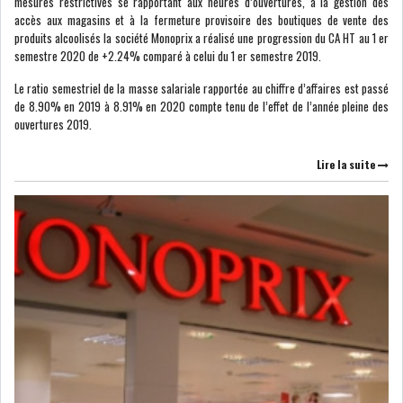
mesures restrictives se rapportant aux heures d’ouvertures, à la gestion des
accès aux magasins et à la fermeture provisoire des boutiques de vente des
DIVERS
ASSEMBLÉE DES
produits alcoolisés la société Monoprix a réalisé une progression du CA HT au 1 er
REPRÉSENTANTS DU
semestre 2020 de +2.24% comparé à celui du 1 er semestre 2019.
PEUPLE (ARP)
Le ratio semestriel de la masse salariale rapportée au chiffre d’affaires est passé
de 8.90% en 2019 à 8.91% en 2020 compte tenu de l’effet de l’année pleine des
ouvertures 2019.
Lire la suite
SAIED LIMOGE LA MINISTRE DE
L'INDUS...
SLAH ZOUARI NOMMÉ
MINISTRE DE L'ÉQU...
SARRA ZAAFRANI ZENZRI
NOUVELLE CHEFFE DU...