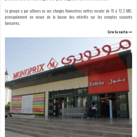
DE FINANCEMEN...
Le groupe a par ailleurs vu ses charges financières nettes reculer de 15 à 12,2 MD,
principalement en raison de la baisse des intérêts sur les comptes courants
bancaires.
LE CALENDRIER FISCAL ET
SOCIAL 2021: LES...
Lire la suite
RSS
ECONOMIE
ACTUALITÉS
EMPLOI
ÉCONOMIQUES
PRIVATISATION
NOMINATION
ACTUALITÉS DES
DEVISES
SOCIÉTÉS