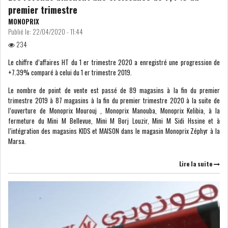
premier trimestre
USA & CANADA
AFRIQUE
MONOPRIX
SUBSAHARIENNE
Publié le:
22/04/2020 - 11:44
234
EUROPE
ASIE
Le chiffre d’affaires HT du 1 er trimestre 2020 a enregistré une progression de
+7.39% comparé à celui du 1 er trimestre 2019.
AMÉRIQUE LATINE
RESTE DU MONDE
Le nombre de point de vente est passé de 89 magasins à la fin du premier
trimestre 2019 à 87 magasins à la fin du premier trimestre 2020 à la suite de
l’ouverture de Monoprix Mourouj , Monoprix Manouba, Monoprix Kelibia, à la
fermeture du Mini M Bellevue, Mini M Borj Louzir, Mini M Sidi Hssine et à
l’intégration des magasins KIDS et MAISON dans le magasin Monoprix Zéphyr à la
Marsa.
LA CHINE CONSOLIDE SA
PLACE PARMI LES LE...
Lire la suite
LE GROUPE QNB AUGMENTE
SON BÉNÉFICE DE 3...