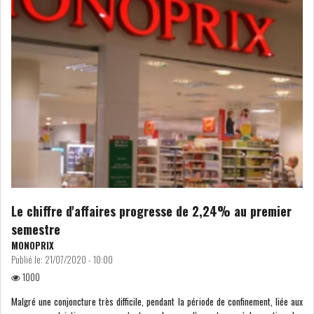
IRADA : PREMIER APPEL À
FONDATION POUR L...
REBOND DE LA PRODUCTION
INDUSTRIELLE, MA...
LA DÉPENDANCE ÉNERGÉTIQUE
DE LA TUNISIE...
RSS
Le chiffre d'affaires progresse de 2,24% au premier
semestre
POLITIQUE
MONOPRIX
Publié le:
21/07/2020 - 10:00
1000
ELECTIONS
ACTUALITÉS
Malgré une conjoncture très difficile, pendant la période de confinement, liée aux
PRÉSIDENTIELLES
GOUVERNEMENT