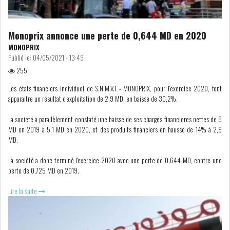
Monoprix annonce une perte de 0,644 MD en 2020
MONOPRIX
OFFICE PLAST : UNE LEVÉE DE
Publié le:
04/05/2021 - 13:49
FONDS AU SER...
255
Les états financiers individuel de S.N.M.V.T - MONOPRIX, pour l'exercice 2020, font
apparaitre un résultat d'exploitation de 2,9 MD, en baisse de 30,2%.
OFFICEPLAST : YASSINE ABID
ANIMERA UNE C...
La société a parallèlement constaté une baisse de ses charges financières nettes de 6
MD en 2019 à 5,1 MD en 2020, et des produits financiers en hausse de 14% à 2,9
MD.
ENNAKL LÈVE 60 MD SUR LE
MARCHÉ OBLIGATA...
La société a donc terminé l'exercice 2020 avec une perte de 0,644 MD, contre une
perte de 0,725 MD en 2019.
Lire la suite
SIAME : LES TENSIONS
GÉOPOLITIQUES ET LE...