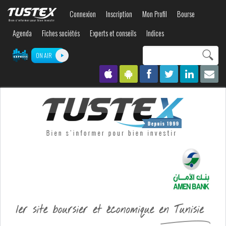
Aller au
Connexion
Inscription
Mon Profil
Bourse
contenu
principal
Agenda
Fiches sociétés
Experts et conseils
Indices
Search this site
ON AIR
Formulaire de
recherche