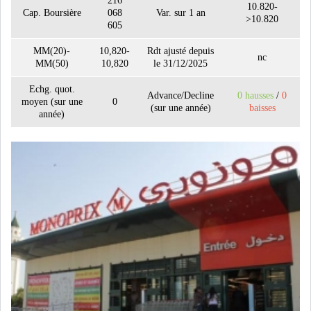
216
10.820-
Cap. Boursière
068
Var. sur 1 an
>10.820
605
BOURSE DE TUNIS : LE REVENU
MM(20)-
10,820-
Rdt ajusté depuis
nc
GLOBAL DES S...
MM(50)
10,820
le 31/12/2025
Echg. quot.
Advance/Decline
0 hausses
/
0
moyen (sur une
0
BOURSE DE TUNIS : LE
(sur une année)
baisses
année)
TUNINDEX SE MAINTIE...
OFFICE PLAST : UNE LEVÉE DE
FONDS AU SER...
RSS
COTATION ET ANALYSES
FICHES SOCIÉTÉS