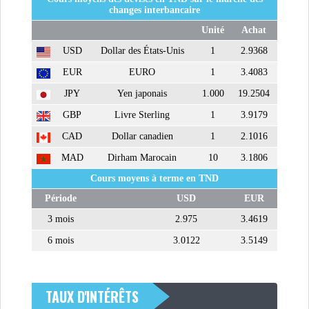
changes interbancaire
Unité
Achat
USD
Dollar des États-Unis
1
2.9368
EUR
EURO
1
3.4083
JPY
Yen japonais
1.000
19.2504
GBP
Livre Sterling
1
3.9179
CAD
Dollar canadien
1
2.1016
MAD
Dirham Marocain
10
3.1806
Cours moyens à terme en TND
Période
USD
EUR
3 mois
2.975
3.4619
6 mois
3.0122
3.5149
TAUX D'INTÉRÊTS