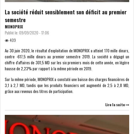
LOI DE FINANCE
ENERGIE
La société réduit sensiblement son déficit au premier
semestre
MATIÈRES PREMIÈRES
RATING
MONOPRIX
Publié le:
09/09/2020 - 17:06
409
MÉDIAS
EDUCATION
Au 30 juin 2020, le résultat d'exploitation de MONOPRIX a atteint 170 mille dinars,
contre -617,5 mille dinars au premier semestre 2019. La société a dégagé un
TOURISME
chiffre d'affaires de 301,5 MD sur les six premiers mois de cette année, en légère
hausse de 2,23% par rapport à la même période en 2019.
DONNÉES
MACROÉCONOMIQUES
Sur la même période, MONOPRIX a constaté une baisse des charges financières de
3,1 à 2,7 MD, tandis que les produits financiers ont augmenté de 2,5 à 2,8 MD,
grâce aux revenus des titres de participation.
Lire la suite
INS : L'INFLATION RECULE À
5,1% EN...