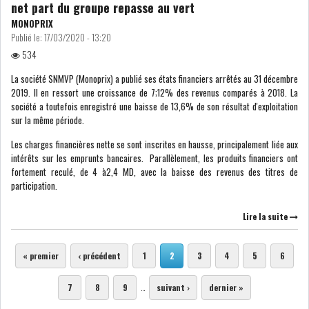
net part du groupe repasse au vert
MONOPRIX
Publié le:
17/03/2020 - 13:20
534
La société SNMVP (Monoprix) a publié ses états financiers arrêtés au 31 décembre
2019. Il en ressort une croissance de 7;12% des revenus comparés à 2018. La
société a toutefois enregistré une baisse de 13,6% de son résultat d'exploitation
sur la même période.
Les charges financières nette se sont inscrites en hausse, principalement liée aux
intérêts sur les emprunts bancaires. Parallèlement, les produits financiers ont
fortement reculé, de 4 à2,4 MD, avec la baisse des revenus des titres de
participation.
Lire la suite
Pages
« premier
‹ précédent
1
2
3
4
5
6
7
8
9
…
suivant ›
dernier »