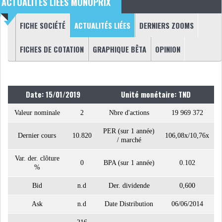
ACTUALITÉS LIÉES MONOPRIX
NOMINATIONS
NOTATION
(ONGLET ACTIF)
FICHE SOCIÉTÉ
ACTUALITÉS LIÉES
DERNIERS ZOOMS
Onglets principaux
PRIVATISATION & OPV
RAPPORTS DE GESTION
FICHES DE COTATION
GRAPHIQUE BÊTA
OPINION
INDICATEURS
DIVERS
INTERMÉDIAIRES
Date: 15/01/2019
Unité monétaire: TND
OPINION
ANALYSE MARCHÉ
Valeur nominale
2
Nbre d'actions
19 969 372
PER (sur 1 année)
Dernier cours
SONDAGES
10.820
COMMUNIQUÉS DE
106,08x/10,76x
/ marché
PRESSE
Var. der. clôture
0
BPA (sur 1 année)
0.102
%
Bid
n.d
Der. dividende
0,600
Ask
n.d
Date Distribution
06/06/2014
BOURSE DE TUNIS : LE
TUNINDEX GLISSE LÉG...