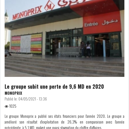
RSS
FINANCE
FISCALITE
ENTRÉE EN VIGUEUR DE LA
TAXE SUR LE PATR...
Le groupe subit une perte de 9,6 MD en 2020
MONOPRIX
Publié le:
04/05/2021 - 13:36
FISCALITÉ : LONGUE LISTE
1025
DES ACTIVITÉS Q...
Le groupe Monoprix a publié ses états financiers pour l'année 2020. Le groupe a
amélioré son résultat d'exploitation de 26,3% en comparaison avec l'année
BOURSE DE TUNIS : UN OUTIL
précédente, à 5,1 MD, malgré une quasi stagnation du chiffre d'affaires.