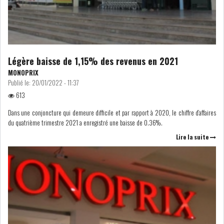
COURS DU JOUR
ANALYSE QUOTIDIENNE
Légère baisse de 1,15% des revenus en 2021
MONOPRIX
ANALYSE HEBDOMADAIRE
Publié le:
20/01/2022 - 11:37
613
ZOOM ENTREPRISE
Dans une conjoncture qui demeure difficile et par rapport à 2020, le chiffre d’affaires
du quatrième trimestre 2021 a enregistré une baisse de 0.36%.
HISTORIQUE DES ZOOMS
Lire la suite
ARCHIVES DES COURS
HISTORIQUE ANALYSES HEBDOMADAIRES
SICAV