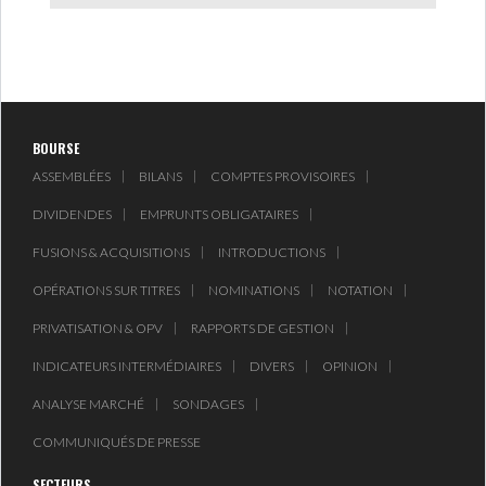
BOURSE
ASSEMBLÉES
BILANS
COMPTES PROVISOIRES
DIVIDENDES
EMPRUNTS OBLIGATAIRES
FUSIONS & ACQUISITIONS
INTRODUCTIONS
OPÉRATIONS SUR TITRES
NOMINATIONS
NOTATION
PRIVATISATION & OPV
RAPPORTS DE GESTION
INDICATEURS INTERMÉDIAIRES
DIVERS
OPINION
ANALYSE MARCHÉ
SONDAGES
COMMUNIQUÉS DE PRESSE
SECTEURS