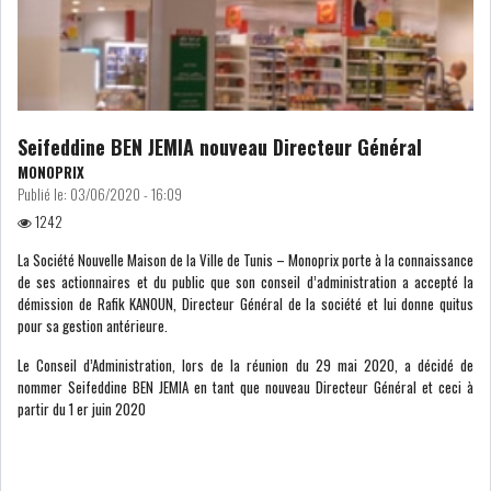
MICHKET SLAMA KHALDI
REMPLACE SIHEM BOUG...
RSS
Seifeddine BEN JEMIA nouveau Directeur Général
MAGHREB
MONOPRIX
Publié le:
03/06/2020 - 16:09
1242
ALGÉRIE
MAROC
La Société Nouvelle Maison de la Ville de Tunis – Monoprix porte à la connaissance
de ses actionnaires et du public que son conseil d’administration a accepté la
démission de Rafik KANOUN, Directeur Général de la société et lui donne quitus
LIBYE
MAURITANIE
pour sa gestion antérieure.
Le Conseil d’Administration, lors de la réunion du 29 mai 2020, a décidé de
nommer Seifeddine BEN JEMIA en tant que nouveau Directeur Général et ceci à
partir du 1 er juin 2020
MAURITANIE : MATTEL LANCE
SA SOLUTION DE...