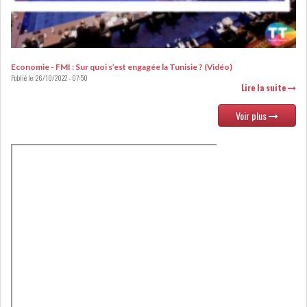
DE FINANCEMEN...
LE CALENDRIER FISCAL ET
Economie - FMI : Sur quoi s’est engagée la Tunisie ? (Vidéo)
SOCIAL 2021: LES...
Publié le:
26/10/2022 - 07:50
Lire la suite
RSS
Voir plus
ECONOMIE
ACTUALITÉS
EMPLOI
ÉCONOMIQUES
PRIVATISATION
NOMINATION
ACTUALITÉS DES
DEVISES
SOCIÉTÉS