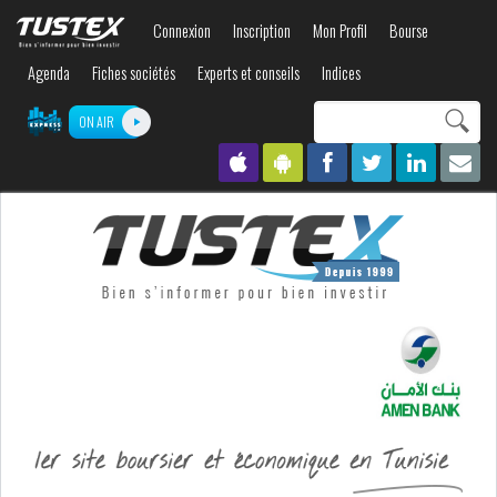
Aller au
Connexion
Inscription
Mon Profil
Bourse
contenu
principal
Agenda
Fiches sociétés
Experts et conseils
Indices
Search this site
ON AIR
Formulaire de
recherche