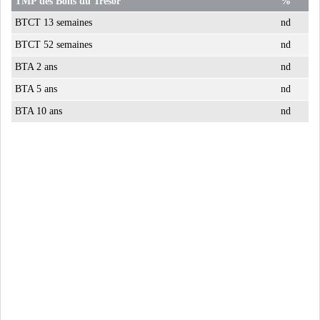
TMP des Bons du Trésor
%
LE PÉTROLE SE STABILISE
BTCT 13 semaines
nd
SOUS LES 80 DOLL...
BTCT 52 semaines
nd
BTA 2 ans
nd
DANS UNE ÈRE DE FAIBLE
BTA 5 ans
nd
CROISSANCE, L...
BTA 10 ans
nd
RSS
INTERVIEWS
TUSTEX PLUS