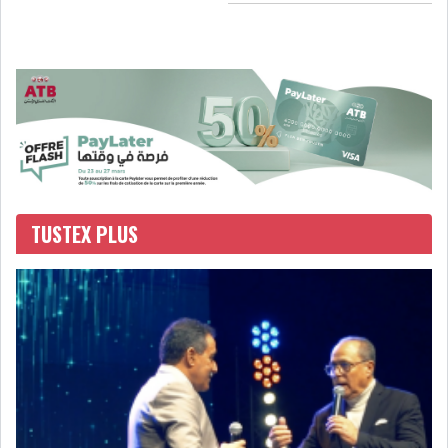
GRAPHIQUE TUNINDEX
GRAPHIQUE DU TUNINDEX
TUSTEX PLUS
RSS ANALYSES QUOTIDIENNES
RSS ANALYSES HEBDOMADAIRES
RSS ZOOMS
SECTEURS
ASSURANCES
PHARMACEUTIQUE
BANCAIRE
AUDIOVISUEL