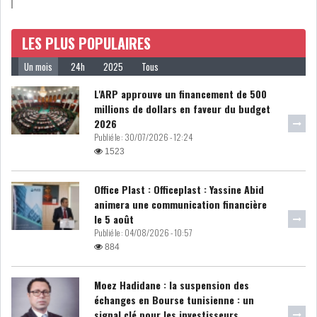
LOI DE FINANCE
ENERGIE
LES PLUS POPULAIRES
MATIÈRES PREMIÈRES
RATING
Un mois
24h
2025
Tous
L'ARP approuve un financement de 500
MÉDIAS
EDUCATION
millions de dollars en faveur du budget
2026
TOURISME
Publié le :
30/07/2026 - 12:24
1523
DONNÉES
MACROÉCONOMIQUES
Office Plast : Officeplast : Yassine Abid
animera une communication financière
le 5 août
Publié le :
04/08/2026 - 10:57
884
HAUSSE DES RÉSERVES DE
Moez Hadidane : la suspension des
DEVISES À 97 JOUR...
échanges en Bourse tunisienne : un
signal clé pour les investisseurs