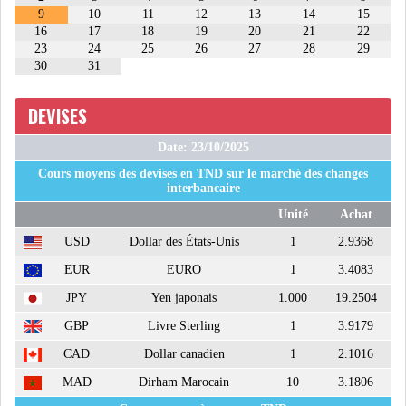
9
10
11
12
13
14
15
16
17
18
19
20
21
22
ATTIJARIWAFA BANK : LA
23
24
25
26
27
28
29
HAUSSE DES BÉNÉFI...
30
31
DEVISES
APRÈS LA SÉCHERESSE, LE
MAGHREB VA VERS...
Date: 23/10/2025
Cours moyens des devises en TND sur le marché des changes
interbancaire
TRANSITION VERTE AU
Unité
Achat
MAGHREB : ENTRE OPPO...
USD
Dollar des États-Unis
1
2.9368
RSS
EUR
EURO
1
3.4083
JPY
Yen japonais
1.000
19.2504
INTERNATIONAL
GBP
Livre Sterling
1
3.9179
CAD
Dollar canadien
1
2.1016
MAD
Dirham Marocain
10
3.1806
MENA
AFRIQUE DU NORD