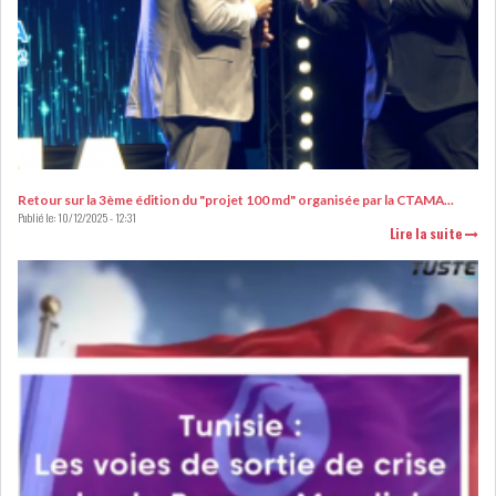
LEASING
LOGISTIQUE ET
TRANSPORT
SANTÉ
TOURSIME
DISTRIBUTION
COMPOSANTS
Retour sur la 3ème édition du "projet 100 md" organisée par la CTAMA...
Publié le:
10/12/2025 - 12:31
AUTOMOBILES
Lire la suite
CHIMIE
DISTRIBUTION
AUTOMOBILE
FINANCIER
IMMOBILIER
HOLDING
INDUSTRIEL
AGRO-ALIMENTAIRE
DIVERS