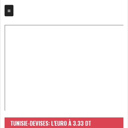
TRIBUNE
BOURSE
ASSEMBLÉES
BILANS
COMPTES PROVISOIRES
DIVIDENDES
EMPRUNTS
FUSIONS &
OBLIGATAIRES
ACQUISITIONS
INTRODUCTIONS
OPÉRATIONS SUR
TUNISIE-DEVISES: L'EURO À 3.33 DT
TITRES