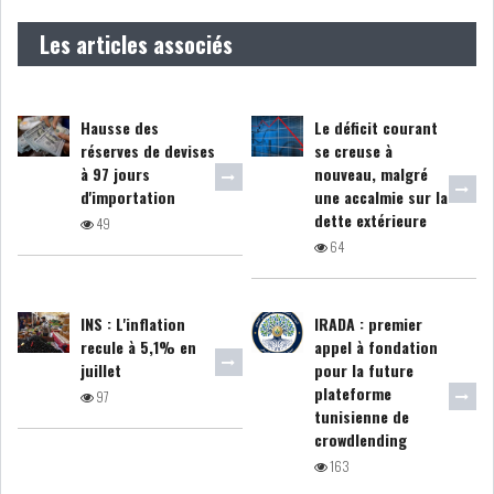
Les articles associés
COURS DU JOUR
ANALYSE QUOTIDIENNE
Hausse des
Le déficit courant
réserves de devises
se creuse à
ANALYSE HEBDOMADAIRE
à 97 jours
nouveau, malgré
d'importation
une accalmie sur la
dette extérieure
49
ZOOM ENTREPRISE
64
HISTORIQUE DES ZOOMS
INS : L'inflation
IRADA : premier
recule à 5,1% en
appel à fondation
ARCHIVES DES COURS
juillet
pour la future
plateforme
97
HISTORIQUE ANALYSES HEBDOMADAIRES
tunisienne de
crowdlending
SICAV
163