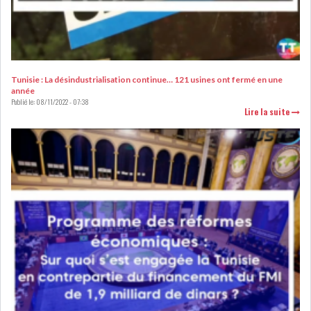
RSS
FINANCE
Tunisie : La désindustrialisation continue… 121 usines ont fermé en une
FISCALITE
année
Publié le:
08/11/2022 - 07:38
Lire la suite
ENTRÉE EN VIGUEUR DE LA
TAXE SUR LE PATR...
FISCALITÉ : LONGUE LISTE
DES ACTIVITÉS Q...
BOURSE DE TUNIS : UN OUTIL