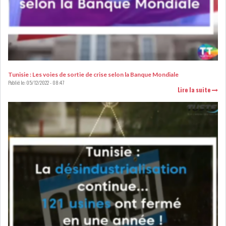
L’ATB RENFORCE SON
ENGAGEMENT AUPRÈS DES...
Tunisie : Les voies de sortie de crise selon la Banque Mondiale
Publié le:
05/12/2022 - 08:47
Lire la suite
OFFICE PLAST : UNE LEVÉE DE
FONDS AU SER...
OFFICEPLAST : YASSINE ABID
ANIMERA UNE C...
ENNAKL LÈVE 60 MD SUR LE
MARCHÉ OBLIGATA...