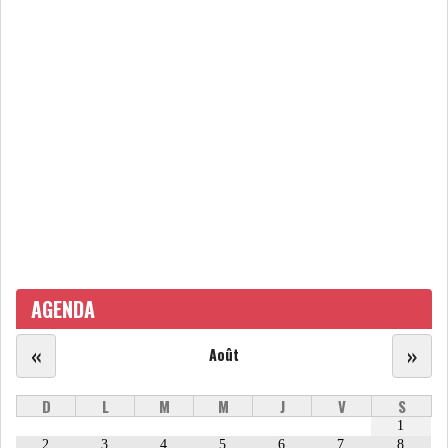
MICHKET SLAMA KHALDI
REMPLACE SIHEM BOUG...
RSS
MAGHREB
ALGÉRIE
MAROC
LIBYE
MAURITANIE
AGENDA
«
»
Août
D
L
M
M
J
V
S
MAURITANIE : MATTEL LANCE
SA SOLUTION DE...
1
2
3
4
5
6
7
8