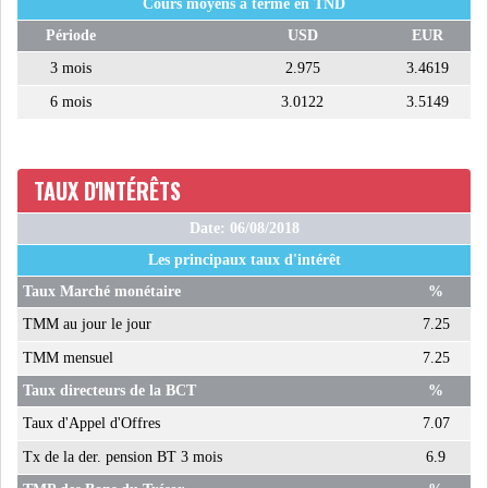
Cours moyens à terme en TND
USA & CANADA
AFRIQUE
Période
USD
EUR
SUBSAHARIENNE
3 mois
2.975
3.4619
6 mois
3.0122
3.5149
EUROPE
ASIE
AMÉRIQUE LATINE
RESTE DU MONDE
TAUX D'INTÉRÊTS
Date: 06/08/2018
Les principaux taux d'intérêt
Taux Marché monétaire
%
LE PÉTROLE REPART À LA
TMM au jour le jour
7.25
HAUSSE APRÈS LA P...
TMM mensuel
7.25
Taux directeurs de la BCT
%
LES PRIX ALIMENTAIRES
Taux d'Appel d'Offres
7.07
MONDIAUX AU PLUS H...
Tx de la der. pension BT 3 mois
6.9