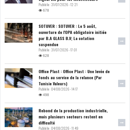
Publié le :
31/07/2026 - 12:21
LE DÉFICIT COURANT SE
678
CREUSE À NOUVEAU,...
SOTUVER : SOTUVER : Le 5 août,
ouverture de l'OPA obligatoire initiée
INS : L'INFLATION RECULE À
par B.A GLASS B.V; La cotation
5,1% EN...
suspendue
Publié le :
31/07/2026 - 17:01
628
IRADA : PREMIER APPEL À
FONDATION POUR L...
Office Plast : Office Plast : Une levée de
fonds au service de la relance (Par
RSS
Tunisie Valeurs)
Publié le :
04/08/2026 - 14:17
498
POLITIQUE
Rebond de la production industrielle,
mais plusieurs secteurs restent en
ELECTIONS
ACTUALITÉS
difficulté
PRÉSIDENTIELLES
GOUVERNEMENT
Publié le :
04/08/2026 - 11:49