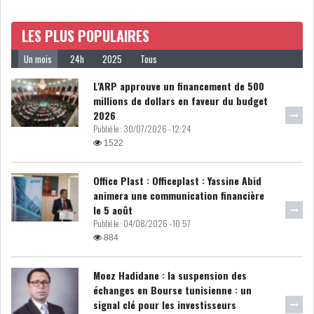
DE FINANCEMEN...
LES PLUS POPULAIRES
LE CALENDRIER FISCAL ET
Un mois
24h
2025
Tous
SOCIAL 2021: LES...
L'ARP approuve un financement de 500
millions de dollars en faveur du budget
RSS
2026
Publié le :
30/07/2026 - 12:24
ECONOMIE
1522
Office Plast : Officeplast : Yassine Abid
animera une communication financière
ACTUALITÉS
EMPLOI
le 5 août
ÉCONOMIQUES
Publié le :
04/08/2026 - 10:57
884
PRIVATISATION
NOMINATION
Moez Hadidane : la suspension des
ACTUALITÉS DES
DEVISES
échanges en Bourse tunisienne : un
SOCIÉTÉS
signal clé pour les investisseurs