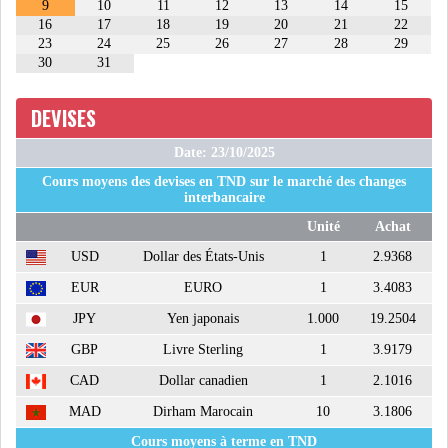
9
10
11
12
13
14
15
MICHKET SLAMA KHALDI
16
17
18
19
20
21
22
23
24
25
26
27
28
29
REMPLACE SIHEM BOUG...
30
31
RSS
DEVISES
MAGHREB
Date: 23/10/2025
Cours moyens des devises en TND sur le marché des changes
interbancaire
ALGÉRIE
MAROC
Unité
Achat
USD
Dollar des États-Unis
1
2.9368
LIBYE
MAURITANIE
EUR
EURO
1
3.4083
JPY
Yen japonais
1.000
19.2504
GBP
Livre Sterling
1
3.9179
CAD
Dollar canadien
1
2.1016
MAURITANIE : MATTEL LANCE
MAD
Dirham Marocain
10
3.1806
SA SOLUTION DE...
Cours moyens à terme en TND