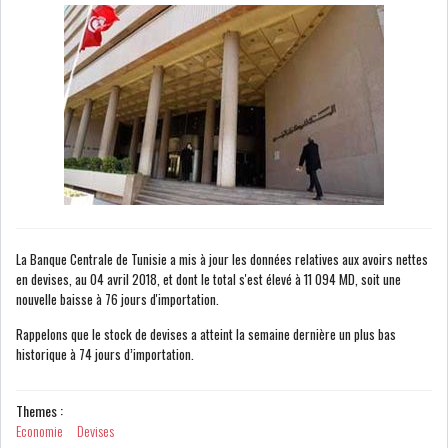
NOMINATIONS
NOTATION
PRIVATISATION & OPV
RAPPORTS DE GESTION
INDICATEURS
DIVERS
INTERMÉDIAIRES
OPINION
ANALYSE MARCHÉ
La Banque Centrale de Tunisie a mis à jour les données relatives aux avoirs nettes
SONDAGES
COMMUNIQUÉS DE
en devises, au 04 avril 2018, et dont le total s'est élevé à 11 094 MD, soit une
PRESSE
nouvelle baisse à 76 jours d'importation.
Rappelons que le stock de devises a atteint la semaine dernière un plus bas
historique à 74 jours d’importation.
Themes :
BOURSE DE TUNIS : UN BILAN
Economie
Devises
HEBDOMADAIRE...