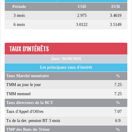
Période
USD
EUR
ATTIJARIWAFA BANK : LA
3 mois
2.975
3.4619
HAUSSE DES BÉNÉFI...
6 mois
3.0122
3.5149
APRÈS LA SÉCHERESSE, LE
MAGHREB VA VERS...
TAUX D'INTÉRÊTS
Date: 06/08/2018
TRANSITION VERTE AU
Les principaux taux d'intérêt
MAGHREB : ENTRE OPPO...
Taux Marché monétaire
%
TMM au jour le jour
7.25
RSS
TMM mensuel
7.25
INTERNATIONAL
Taux directeurs de la BCT
%
Taux d'Appel d'Offres
7.07
Tx de la der. pension BT 3 mois
6.9
MENA
AFRIQUE DU NORD
TMP des Bons du Trésor
%