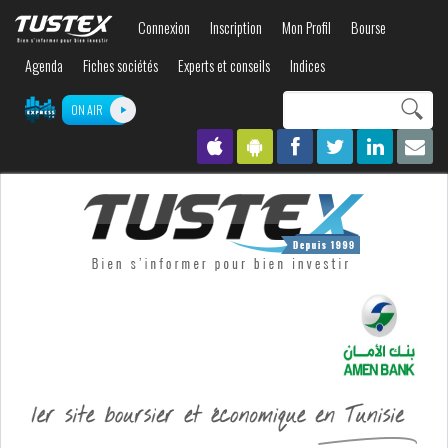
Aller au
Connexion
Inscription
Mon Profil
Bourse
contenu
principal
Agenda
Fiches sociétés
Experts et conseils
Indices
Search this site
ON AIR
Formulaire de
recherche