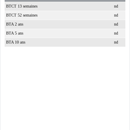
BTCT 13 semaines
nd
USA & CANADA
AFRIQUE
SUBSAHARIENNE
BTCT 52 semaines
nd
BTA 2 ans
nd
EUROPE
ASIE
BTA 5 ans
nd
BTA 10 ans
nd
AMÉRIQUE LATINE
RESTE DU MONDE
LE PÉTROLE REPART À LA
HAUSSE APRÈS LA P...
LES PRIX ALIMENTAIRES
MONDIAUX AU PLUS H...