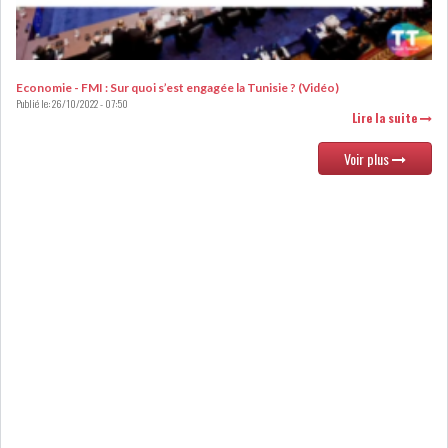
RSS
FINANCE
Economie - FMI : Sur quoi s’est engagée la Tunisie ? (Vidéo)
Publié le:
26/10/2022 - 07:50
Lire la suite
FISCALITE
Voir plus
ENTRÉE EN VIGUEUR DE LA
TAXE SUR LE PATR...
FISCALITÉ : LONGUE LISTE
DES ACTIVITÉS Q...
BOURSE DE TUNIS : UN OUTIL