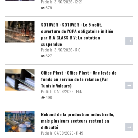
Publié le :
31/07/2026 - 12:21
678
LOI DE FINANCE
ENERGIE
SOTUVER : SOTUVER : Le 5 août,
MATIÈRES PREMIÈRES
RATING
ouverture de l'OPA obligatoire initiée
par B.A GLASS B.V; La cotation
MÉDIAS
EDUCATION
suspendue
Publié le :
31/07/2026 - 17:01
627
TOURISME
Office Plast : Office Plast : Une levée de
DONNÉES
fonds au service de la relance (Par
MACROÉCONOMIQUES
Tunisie Valeurs)
Publié le :
04/08/2026 - 14:17
498
Rebond de la production industrielle,
HAUSSE DES RÉSERVES DE
mais plusieurs secteurs restent en
DEVISES À 97 JOUR...
difficulté
Publié le :
04/08/2026 - 11:49