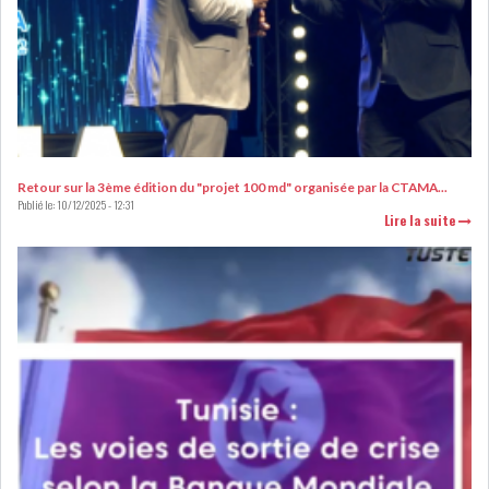
GRAPHIQUE TUNINDEX
GRAPHIQUE DU TUNINDEX
Retour sur la 3ème édition du "projet 100 md" organisée par la CTAMA...
Publié le:
10/12/2025 - 12:31
Lire la suite
RSS ANALYSES QUOTIDIENNES
RSS ANALYSES HEBDOMADAIRES
RSS ZOOMS
SECTEURS
ASSURANCES
PHARMACEUTIQUE
BANCAIRE
AUDIOVISUEL