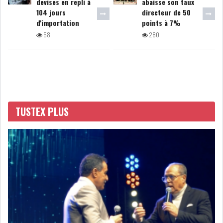
devises en repli à
abaisse son taux
104 jours
directeur de 50
d'importation
points à 7%
COURS DU JOUR
58
280
ANALYSE QUOTIDIENNE
ANALYSE HEBDOMADAIRE
ZOOM ENTREPRISE
TUSTEX PLUS
HISTORIQUE DES ZOOMS
ARCHIVES DES COURS
HISTORIQUE ANALYSES HEBDOMADAIRES
SICAV