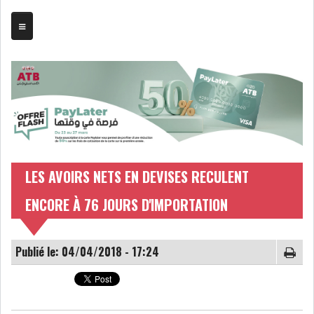
TRIBUNE
BOURSE
ASSEMBLÉES
BILANS
LES AVOIRS NETS EN DEVISES RECULENT
ENCORE À 76 JOURS D'IMPORTATION
COMPTES PROVISOIRES
DIVIDENDES
EMPRUNTS
FUSIONS &
Publié le: 04/04/2018 - 17:24
OBLIGATAIRES
ACQUISITIONS
INTRODUCTIONS
OPÉRATIONS SUR
TITRES