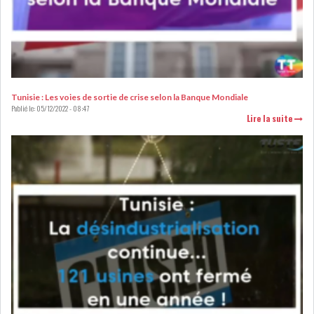
LEASING
LOGISTIQUE ET
TRANSPORT
SANTÉ
TOURSIME
Tunisie : Les voies de sortie de crise selon la Banque Mondiale
Publié le:
05/12/2022 - 08:47
Lire la suite
DISTRIBUTION
COMPOSANTS
AUTOMOBILES
CHIMIE
DISTRIBUTION
AUTOMOBILE
FINANCIER
IMMOBILIER
HOLDING
INDUSTRIEL
AGRO-ALIMENTAIRE
DIVERS