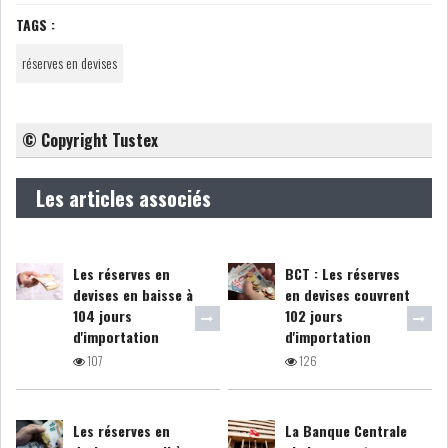
TAGS :
réserves en devises
LE CMF ET LA BANQUE DE
FRANCE RENFORCENT...
© Copyright Tustex
OFFICEPLAST CHERCHE DEUX
ADMINISTRATEURS...
Les articles associés
L’ATB RENFORCE SON
ENGAGEMENT AUPRÈS DES...
Les réserves en
BCT : Les réserves
devises en baisse à
en devises couvrent
104 jours
102 jours
RSS
d'importation
d'importation
107
126
COTATION ET ANALYSES
Les réserves en
La Banque Centrale
FICHES SOCIÉTÉS