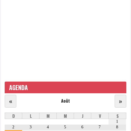
DIVERS
ASSEMBLÉE DES
REPRÉSENTANTS DU
PEUPLE (ARP)
SAIED LIMOGE LA MINISTRE DE
L'INDUS...
AGENDA
SLAH ZOUARI NOMMÉ
MINISTRE DE L'ÉQU...
«
»
Août
SARRA ZAAFRANI ZENZRI
D
L
M
M
J
V
S
NOUVELLE CHEFFE DU...
1
2
3
4
5
6
7
8