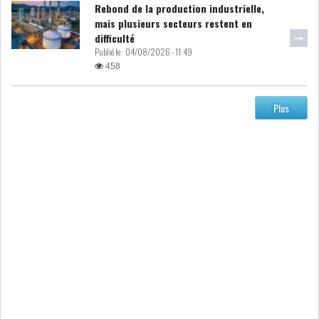
Rebond de la production industrielle,
MICHKET SLAMA KHALDI
mais plusieurs secteurs restent en
REMPLACE SIHEM BOUG...
difficulté
Publié le :
04/08/2026 - 11:49
458
RSS
MAGHREB
Plus
ALGÉRIE
MAROC
LIBYE
MAURITANIE
MAURITANIE : MATTEL LANCE
SA SOLUTION DE...