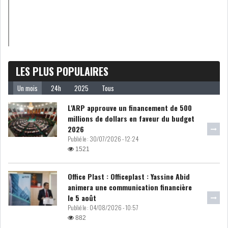
LE DÉFICIT COURANT SE
CREUSE À NOUVEAU,...
INS : L'INFLATION RECULE À
LES PLUS POPULAIRES
5,1% EN...
Un mois
24h
2025
Tous
L'ARP approuve un financement de 500
IRADA : PREMIER APPEL À
millions de dollars en faveur du budget
FONDATION POUR L...
2026
Publié le :
30/07/2026 - 12:24
RSS
1521
POLITIQUE
Office Plast : Officeplast : Yassine Abid
animera une communication financière
le 5 août
Publié le :
04/08/2026 - 10:57
ELECTIONS
ACTUALITÉS
882
PRÉSIDENTIELLES
GOUVERNEMENT