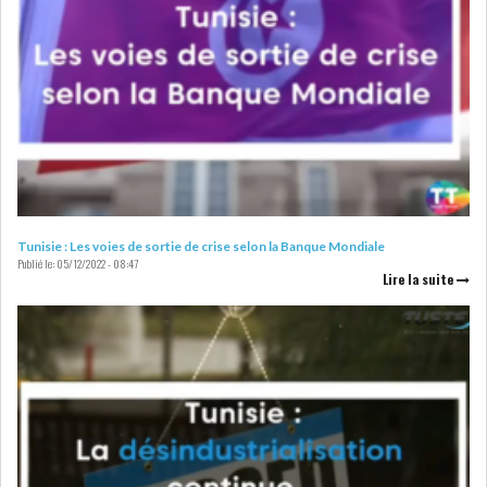
RSS
FINANCE
FISCALITE
Tunisie : Les voies de sortie de crise selon la Banque Mondiale
Publié le:
05/12/2022 - 08:47
Lire la suite
ENTRÉE EN VIGUEUR DE LA
TAXE SUR LE PATR...
FISCALITÉ : LONGUE LISTE
DES ACTIVITÉS Q...
BOURSE DE TUNIS : UN OUTIL