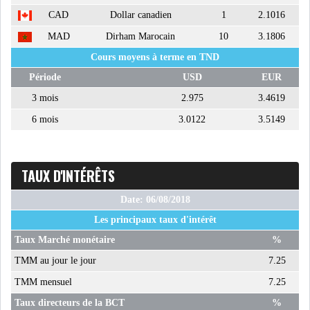
LE PÉTROLE SE STABILISE
CAD
Dollar canadien
1
2.1016
SOUS LES 80 DOLL...
MAD
Dirham Marocain
10
3.1806
Cours moyens à terme en TND
DANS UNE ÈRE DE FAIBLE
Période
USD
EUR
CROISSANCE, L...
3 mois
2.975
3.4619
6 mois
3.0122
3.5149
RSS
INTERVIEWS
TAUX D'INTÉRÊTS
TUSTEX PLUS
Date: 06/08/2018
Les principaux taux d'intérêt
Taux Marché monétaire
%
TMM au jour le jour
7.25
TMM mensuel
7.25
Taux directeurs de la BCT
%