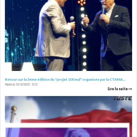
L’ATB RENFORCE SON
ENGAGEMENT AUPRÈS DES...
OFFICE PLAST : UNE LEVÉE DE
FONDS AU SER...
Retour sur la 3ème édition du "projet 100 md" organisée par la CTAMA...
Publié le:
10/12/2025 - 12:31
OFFICEPLAST : YASSINE ABID
Lire la suite
ANIMERA UNE C...
ENNAKL LÈVE 60 MD SUR LE
MARCHÉ OBLIGATA...