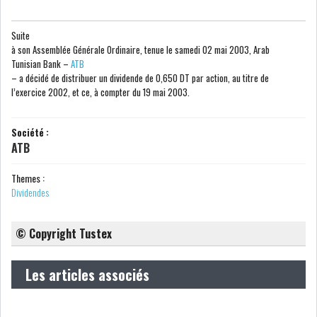
COURS DU JOUR
Suite
à son Assemblée Générale Ordinaire, tenue le samedi 02 mai 2003, Arab
Tunisian Bank –
ATB
ANALYSE QUOTIDIENNE
– a décidé de distribuer un dividende de 0,650 DT par action, au titre de
l’exercice 2002, et ce, à compter du 19 mai 2003.
ANALYSE HEBDOMADAIRE
Société :
ATB
ZOOM ENTREPRISE
Themes :
HISTORIQUE DES ZOOMS
Dividendes
ARCHIVES DES COURS
© Copyright Tustex
HISTORIQUE ANALYSES HEBDOMADAIRES
Les articles associés
SICAV