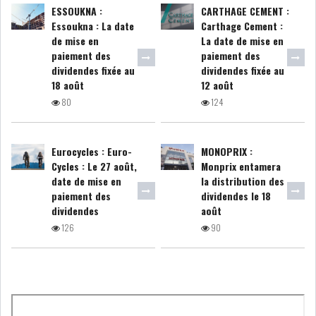
ESSOUKNA :
CARTHAGE CEMENT :
GRAPHIQUE TUNINDEX
Essoukna : La date
Carthage Cement :
de mise en
La date de mise en
paiement des
paiement des
dividendes fixée au
dividendes fixée au
18 août
12 août
GRAPHIQUE DU TUNINDEX
80
124
Eurocycles : Euro-
MONOPRIX :
RSS ANALYSES QUOTIDIENNES
Cycles : Le 27 août,
Monprix entamera
RSS ANALYSES HEBDOMADAIRES
date de mise en
la distribution des
RSS ZOOMS
paiement des
dividendes le 18
dividendes
août
SECTEURS
126
90
ASSURANCES
PHARMACEUTIQUE
BANCAIRE
AUDIOVISUEL