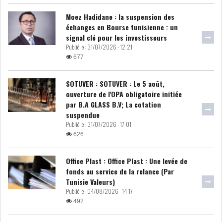
Moez Hadidane : la suspension des
DIVERS
ASSEMBLÉE DES
échanges en Bourse tunisienne : un
REPRÉSENTANTS DU
signal clé pour les investisseurs
PEUPLE (ARP)
Publié le :
31/07/2026 - 12:21
677
SOTUVER : SOTUVER : Le 5 août,
ouverture de l'OPA obligatoire initiée
SAIED LIMOGE LA MINISTRE DE
par B.A GLASS B.V; La cotation
L'INDUS...
suspendue
Publié le :
31/07/2026 - 17:01
626
SLAH ZOUARI NOMMÉ
MINISTRE DE L'ÉQU...
Office Plast : Office Plast : Une levée de
fonds au service de la relance (Par
Tunisie Valeurs)
SARRA ZAAFRANI ZENZRI
Publié le :
04/08/2026 - 14:17
NOUVELLE CHEFFE DU...
492