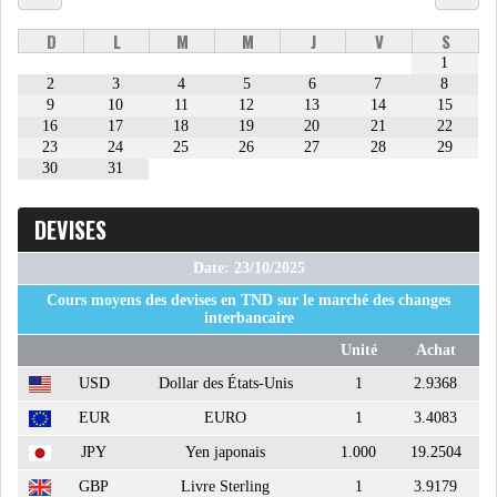
USA & CANADA
AFRIQUE
D
L
M
M
J
V
S
SUBSAHARIENNE
1
2
3
4
5
6
7
8
9
10
11
12
13
14
15
EUROPE
ASIE
16
17
18
19
20
21
22
23
24
25
26
27
28
29
30
31
AMÉRIQUE LATINE
RESTE DU MONDE
DEVISES
Date: 23/10/2025
Cours moyens des devises en TND sur le marché des changes
LE PÉTROLE REPART À LA
interbancaire
HAUSSE APRÈS LA P...
Unité
Achat
USD
Dollar des États-Unis
1
2.9368
LES PRIX ALIMENTAIRES
EUR
EURO
1
3.4083
MONDIAUX AU PLUS H...
JPY
Yen japonais
1.000
19.2504
GBP
Livre Sterling
1
3.9179