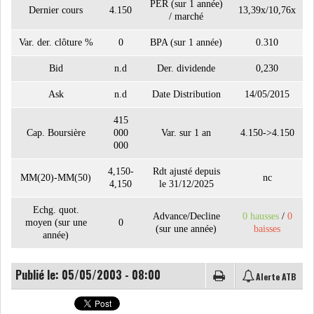
PER (sur 1 année)
Dernier cours
4.150
13,39x/10,76x
/ marché
Var. der. clôture %
0
BPA (sur 1 année)
0.310
LE CMF ET LA BANQUE DE
FRANCE RENFORCENT...
Bid
n.d
Der. dividende
0,230
Ask
n.d
Date Distribution
14/05/2015
OFFICEPLAST CHERCHE DEUX
415
ADMINISTRATEURS...
Cap. Boursière
000
Var. sur 1 an
4.150->4.150
000
L’ATB RENFORCE SON
4,150-
Rdt ajusté depuis
MM(20)-MM(50)
nc
4,150
le 31/12/2025
ENGAGEMENT AUPRÈS DES...
Echg. quot.
Advance/Decline
0 hausses
/
0
RSS
moyen (sur une
0
(sur une année)
baisses
année)
COTATION ET ANALYSES
Publié le: 05/05/2003 - 08:00
Alerte ATB
FICHES SOCIÉTÉS