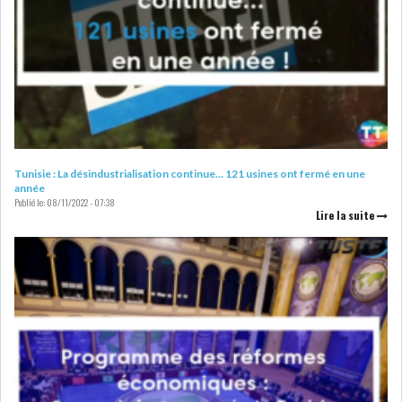
DE FINANCEMEN...
LE CALENDRIER FISCAL ET
SOCIAL 2021: LES...
RSS
Tunisie : La désindustrialisation continue… 121 usines ont fermé en une
ECONOMIE
année
Publié le:
08/11/2022 - 07:38
Lire la suite
ACTUALITÉS
EMPLOI
ÉCONOMIQUES
PRIVATISATION
NOMINATION
ACTUALITÉS DES
DEVISES
SOCIÉTÉS