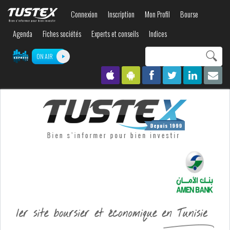
Aller au
Connexion
Inscription
Mon Profil
Bourse
contenu
principal
Agenda
Fiches sociétés
Experts et conseils
Indices
Search this site
ON AIR
Formulaire de
recherche