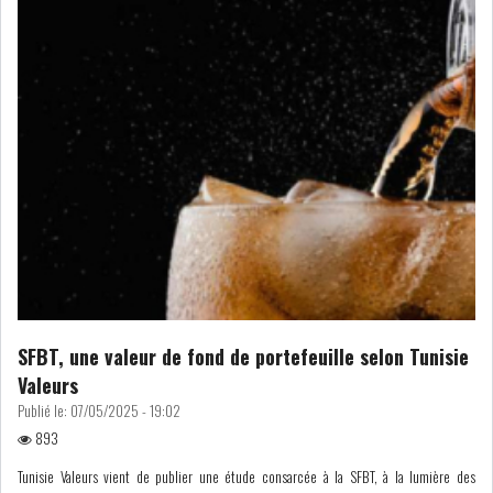
LOI DE FINANCE
ENERGIE
MATIÈRES PREMIÈRES
RATING
MÉDIAS
EDUCATION
TOURISME
DONNÉES
MACROÉCONOMIQUES
SFBT, une valeur de fond de portefeuille selon Tunisie
Valeurs
Publié le:
07/05/2025 - 19:02
HAUSSE DES RÉSERVES DE
893
DEVISES À 97 JOUR...
Tunisie Valeurs vient de publier une étude consarcée à la SFBT, à la lumière des