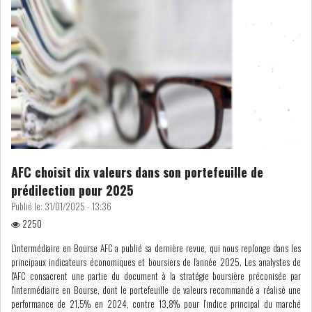
LE PÉTROLE SE STABILISE
SOUS LES 80 DOLL...
DANS UNE ÈRE DE FAIBLE
CROISSANCE, L...
RSS
INTERVIEWS
AFC choisit dix valeurs dans son portefeuille de
prédilection pour 2025
TUSTEX PLUS
Publié le:
31/01/2025 - 13:36
2250
L'intermédiaire en Bourse AFC a publié sa dernière revue, qui nous replonge dans les
principaux indicateurs économiques et boursiers de l'année 2025. Les analystes de
l'AFC consacrent une partie du document à la stratégie boursière préconisée par
l'intermédiaire en Bourse, dont le portefeuille de valeurs recommandé a réalisé une
performance de 21,5% en 2024, contre 13,8% pour l’indice principal du marché