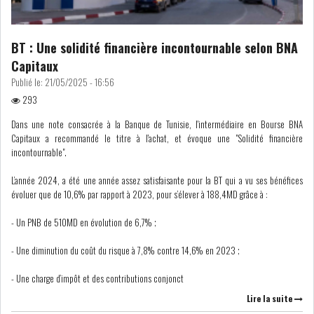
LEASING
LOGISTIQUE ET
BT : Une solidité financière incontournable selon BNA
TRANSPORT
Capitaux
Publié le:
21/05/2025 - 16:56
SANTÉ
TOURSIME
293
Dans une note consacrée à la Banque de Tunisie, l'intermédiaire en Bourse BNA
DISTRIBUTION
COMPOSANTS
Capitaux a recommandé le titre à l'achat, et évoque une "Solidité financière
AUTOMOBILES
incontournable".
CHIMIE
DISTRIBUTION
L’année 2024, a été une année assez satisfaisante pour la BT qui a vu ses bénéfices
AUTOMOBILE
évoluer que de 10,6% par rapport à 2023, pour s’élever à 188,4MD grâce à :
- Un PNB de 510MD en évolution de 6,7% ;
FINANCIER
IMMOBILIER
- Une diminution du coût du risque à 7,8% contre 14,6% en 2023 ;
HOLDING
INDUSTRIEL
- Une charge d’impôt et des contributions conjonct
Lire la suite
AGRO-ALIMENTAIRE
DIVERS