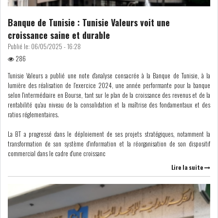
DIVERS
ASSEMBLÉE DES
Banque de Tunisie : Tunisie Valeurs voit une
REPRÉSENTANTS DU
croissance saine et durable
PEUPLE (ARP)
Publié le:
06/05/2025 - 16:28
286
Tunisie Valeurs a publié une note d'analyse consacrée à la Banque de Tunisie, à la
lumière des réalisation de l'exercice 2024, une année performante pour la banque
selon l'intermédiaire en Bourse, tant sur le plan de la croissance des revenus et de la
SAIED LIMOGE LA MINISTRE DE
rentabilité qu'au niveau de la consolidation et la maîtrise des fondamentaux et des
L'INDUS...
ratios réglementaires.
La BT a progressé dans le déploiement de ses projets stratégiques, notamment la
transformation de son système d'information et la réorganisation de son dispositif
SLAH ZOUARI NOMMÉ
commercial dans le cadre d'une croissanc
MINISTRE DE L'ÉQU...
Lire la suite
SARRA ZAAFRANI ZENZRI
NOUVELLE CHEFFE DU...