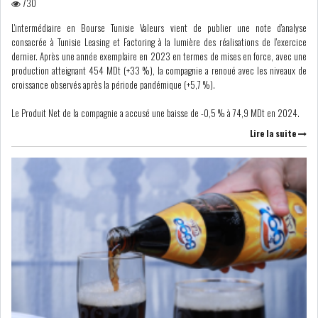
RSS
730
L'intermédiaire en Bourse Tunisie Valeurs vient de publier une note d'analyse
FINANCE
consacrée à Tunisie Leasing et Factoring à la lumière des réalisations de l'exercice
dernier. Après une année exemplaire en 2023 en termes de mises en force, avec une
production atteignant 454 MDt (+33 %), la compagnie a renoué avec les niveaux de
croissance observés après la période pandémique (+5,7 %).
FISCALITE
Le Produit Net de la compagnie a accusé une baisse de -0,5 % à 74,9 MDt en 2024.
Lire la suite
ENTRÉE EN VIGUEUR DE LA
TAXE SUR LE PATR...
FISCALITÉ : LONGUE LISTE
DES ACTIVITÉS Q...
BOURSE DE TUNIS : UN OUTIL