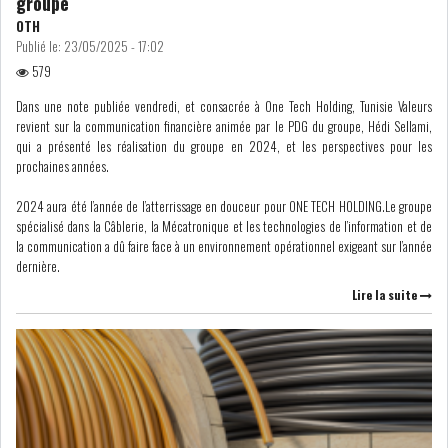
groupe
OTH
Publié le:
23/05/2025 - 17:02
LE CMF ET LA BANQUE DE
579
FRANCE RENFORCENT...
Dans une note publiée vendredi, et consacrée à One Tech Holding, Tunisie Valeurs
revient sur la communication financière animée par le PDG du groupe, Hédi Sellami,
qui a présenté les réalisation du groupe en 2024, et les perspectives pour les
OFFICEPLAST CHERCHE DEUX
prochaines années.
ADMINISTRATEURS...
2024 aura été l’année de l’atterrissage en douceur pour ONE TECH HOLDING.Le groupe
spécialisé dans la Câblerie, la Mécatronique et les technologies de l’information et de
L’ATB RENFORCE SON
la communication a dû faire face à un environnement opérationnel exigeant sur l’année
ENGAGEMENT AUPRÈS DES...
dernière.
Lire la suite
RSS
COTATION ET ANALYSES
FICHES SOCIÉTÉS