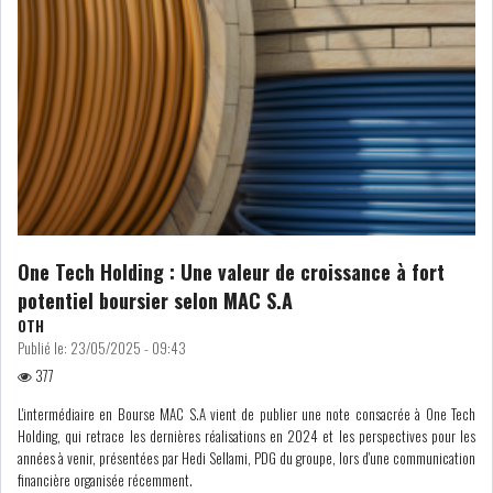
COURS DU JOUR
ANALYSE QUOTIDIENNE
ANALYSE HEBDOMADAIRE
ZOOM ENTREPRISE
One Tech Holding : Une valeur de croissance à fort
HISTORIQUE DES ZOOMS
potentiel boursier selon MAC S.A
OTH
ARCHIVES DES COURS
Publié le:
23/05/2025 - 09:43
377
HISTORIQUE ANALYSES HEBDOMADAIRES
L'intermédiaire en Bourse MAC S.A vient de publier une note consacrée à One Tech
Holding, qui retrace les dernières réalisations en 2024 et les perspectives pour les
années à venir, présentées par Hedi Sellami, PDG du groupe, lors d'une communication
SICAV
financière organisée récemment.