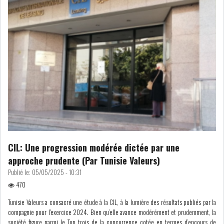
MICHKET SLAMA KHALDI
REMPLACE SIHEM BOUG...
RSS
MAGHREB
ALGÉRIE
MAROC
LIBYE
MAURITANIE
CIL: Une progression modérée dictée par une
approche prudente (Par Tunisie Valeurs)
Publié le:
05/05/2025 - 10:31
470
Tunisie Valeurs a consacré une étude à la CIL, à la lumière des résultats publiés par la
MAURITANIE : MATTEL LANCE
compagnie pour l'exercice 2024. Bien qu’elle avance modérément et prudemment, la
SA SOLUTION DE...
société figure parmi le Top trois de la concurrence cotée en termes d’encours de