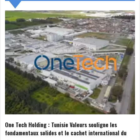
NOMINATIONS
NOTATION
PRIVATISATION & OPV
RAPPORTS DE GESTION
INDICATEURS
DIVERS
INTERMÉDIAIRES
OPINION
ANALYSE MARCHÉ
SONDAGES
COMMUNIQUÉS DE
PRESSE
One Tech Holding : Tunisie Valeurs souligne les
fondamentaux solides et le cachet international du
BOURSE DE TUNIS : UN BILAN
HEBDOMADAIRE...