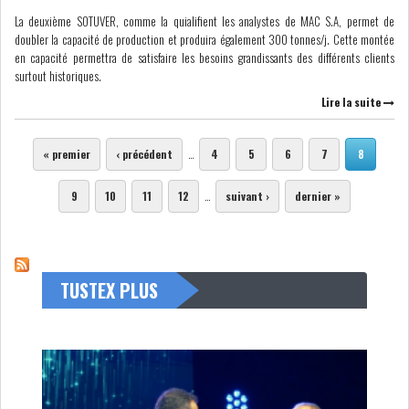
La deuxième SOTUVER, comme la quialifient les analystes de MAC S.A, permet de
doubler la capacité de production et produira également 300 tonnes/j. Cette montée
en capacité permettra de satisfaire les besoins grandissants des différents clients
surtout historiques.
Lire la suite
Pages
« premier
‹ précédent
…
4
5
6
7
8
9
10
11
12
…
suivant ›
dernier »
TUSTEX PLUS