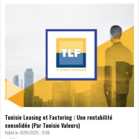
L’ATB RENFORCE SON
ENGAGEMENT AUPRÈS DES...
OFFICE PLAST : UNE LEVÉE DE
FONDS AU SER...
OFFICEPLAST : YASSINE ABID
ANIMERA UNE C...
Tunisie Leasing et Factoring : Une rentabilité
ENNAKL LÈVE 60 MD SUR LE
MARCHÉ OBLIGATA...
consolidée (Par Tunisie Valeurs)
Publié le:
19/05/2025 - 11:08