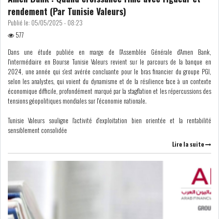
rendement (Par Tunisie Valeurs)
USA & CANADA
AFRIQUE
Publié le:
05/05/2025 - 08:23
SUBSAHARIENNE
577
Dans une étude publiée en marge de l'Assemblée Générale d'Amen Bank,
EUROPE
ASIE
l'intermédiaire en Bourse Tunisie Valeurs revient sur le parcours de la banque en
2024, une année qui s'est avérée concluante pour le bras financier du groupe PGI,
AMÉRIQUE LATINE
RESTE DU MONDE
selon les analystes, qui voient du dynamisme et de la résilience face à un contexte
économique difficile, profondément marqué par la stagflation et les répercussions des
tensions géopolitiques mondiales sur l'économie nationale.
Tunisie Valeurs souligne l'activité d'exploitation bien orientée et la rentabilité
sensiblement consolidée
LE PÉTROLE REPART À LA
Lire la suite
HAUSSE APRÈS LA P...
LES PRIX ALIMENTAIRES
MONDIAUX AU PLUS H...