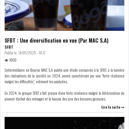
DE FINANCEMEN...
LE CALENDRIER FISCAL ET
SOCIAL 2021: LES...
SFBT : Une diversification en vue (Par MAC S.A)
RSS
SFBT
Publié le:
14/05/2025 - 10:17
ECONOMIE
1000
L'intermédiaire en Bourse MAC S.A publie une étude consacrée à la SFBT, à la lumière
des réalisations de la société en 2024, année caractérisée par une "forte résilience
ACTUALITÉS
EMPLOI
malgré les difficultés", estiment les analystes.
ÉCONOMIQUES
En 2024, le groupe SFBT a fait preuve d’une forte résilience malgré la détérioration du
pouvoir d’achat des ménages et la hausse des prix des boissons gazeuses.
PRIVATISATION
NOMINATION
Lire la suite
ACTUALITÉS DES
DEVISES
SOCIÉTÉS