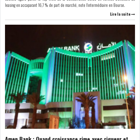
leasing en accaparant 16,7 % de part de marché, note l'intermédiaire en Bourse.
Lire la suite
ATTIJARIWAFA BANK : LA
HAUSSE DES BÉNÉFI...
APRÈS LA SÉCHERESSE, LE
MAGHREB VA VERS...
TRANSITION VERTE AU
MAGHREB : ENTRE OPPO...
RSS
INTERNATIONAL
MENA
AFRIQUE DU NORD
Amen Bank : Quand croissance rime avec rigueur et