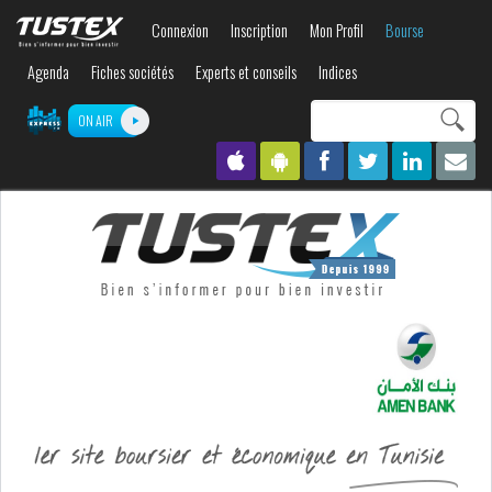
Aller au
Connexion
Inscription
Mon Profil
Bourse
contenu
principal
Agenda
Fiches sociétés
Experts et conseils
Indices
Search this site
ON AIR
Formulaire de
recherche