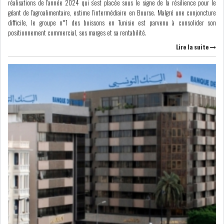
réalisations de l'année 2024 qui s’est placée sous le signe de la résilience pour le
géant de l'agroalimentaire, estime l'intermédiaire en Bourse. Malgré une conjoncture
LE DÉFICIT COURANT SE
difficile, le groupe n°1 des boissons en Tunisie est parvenu à consolider son
CREUSE À NOUVEAU,...
positionnement commercial, ses marges et sa rentabilité.
Lire la suite
INS : L'INFLATION RECULE À
5,1% EN...
IRADA : PREMIER APPEL À
FONDATION POUR L...
RSS
POLITIQUE
ELECTIONS
ACTUALITÉS
PRÉSIDENTIELLES
GOUVERNEMENT