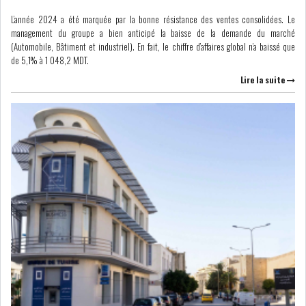
GRAPHIQUE TUNINDEX
L’année 2024 a été marquée par la bonne résistance des ventes consolidées. Le
management du groupe a bien anticipé la baisse de la demande du marché
(Automobile, Bâtiment et industriel). En fait, le chiffre d’affaires global n’a baissé que
de 5,1% à 1 048,2 MDT.
Lire la suite
GRAPHIQUE DU TUNINDEX
RSS ANALYSES QUOTIDIENNES
RSS ANALYSES HEBDOMADAIRES
RSS ZOOMS
SECTEURS
ASSURANCES
PHARMACEUTIQUE
BANCAIRE
AUDIOVISUEL