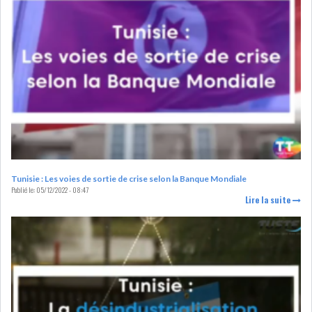
RSS
FINANCE
FISCALITE
ENTRÉE EN VIGUEUR DE LA
Tunisie : Les voies de sortie de crise selon la Banque Mondiale
Publié le:
05/12/2022 - 08:47
TAXE SUR LE PATR...
Lire la suite
FISCALITÉ : LONGUE LISTE
DES ACTIVITÉS Q...
BOURSE DE TUNIS : UN OUTIL