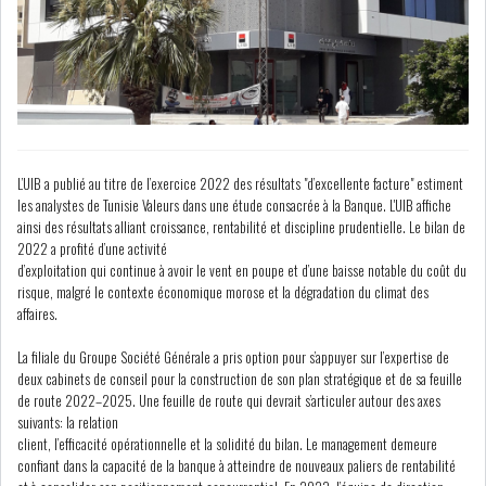
BOURSE DE TUNIS : LE REVENU
GLOBAL DES S...
BOURSE DE TUNIS : LE
L’UIB a publié au titre de l’exercice 2022 des résultats "d’excellente facture" estiment
TUNINDEX SE MAINTIE...
les analystes de Tunisie Valeurs dans une étude consacrée à la Banque. L'UIB affiche
ainsi des résultats alliant croissance, rentabilité et discipline prudentielle. Le bilan de
2022 a profité d’une activité
OFFICE PLAST : UNE LEVÉE DE
d’exploitation qui continue à avoir le vent en poupe et d’une baisse notable du coût du
FONDS AU SER...
risque, malgré le contexte économique morose et la dégradation du climat des
affaires.
RSS
La filiale du Groupe Société Générale a pris option pour s’appuyer sur l’expertise de
deux cabinets de conseil pour la construction de son plan stratégique et de sa feuille
COTATION ET ANALYSES
de route 2022–2025. Une feuille de route qui devrait s’articuler autour des axes
suivants: la relation
client, l’efficacité opérationnelle et la solidité du bilan. Le management demeure
confiant dans la capacité de la banque à atteindre de nouveaux paliers de rentabilité
FICHES SOCIÉTÉS