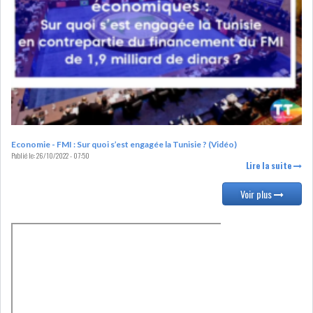
LOI DE FINANCE
ENERGIE
MATIÈRES PREMIÈRES
RATING
MÉDIAS
EDUCATION
TOURISME
Economie - FMI : Sur quoi s’est engagée la Tunisie ? (Vidéo)
Publié le:
26/10/2022 - 07:50
Lire la suite
DONNÉES
MACROÉCONOMIQUES
Voir plus
INS : L'INFLATION RECULE À
5,1% EN...