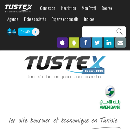
Aller au
Connexion
Inscription
Mon Profil
Bourse
contenu
principal
Agenda
Fiches sociétés
Experts et conseils
Indices
Search this site
ON AIR
Formulaire de
recherche