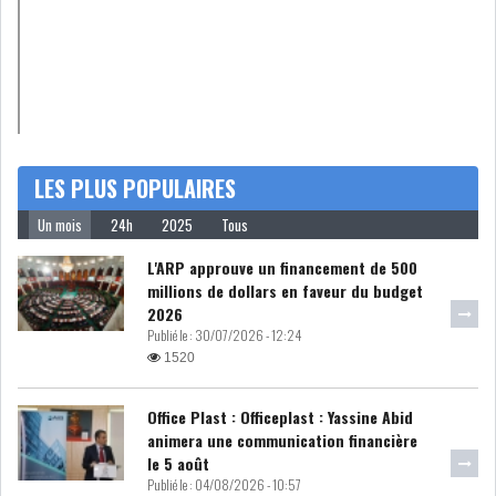
IRADA : PREMIER APPEL À
FONDATION POUR L...
REBOND DE LA PRODUCTION
INDUSTRIELLE, MA...
LES PLUS POPULAIRES
Un mois
24h
2025
Tous
LA DÉPENDANCE ÉNERGÉTIQUE
DE LA TUNISIE...
L'ARP approuve un financement de 500
millions de dollars en faveur du budget
2026
RSS
Publié le :
30/07/2026 - 12:24
1520
POLITIQUE
Office Plast : Officeplast : Yassine Abid
animera une communication financière
ELECTIONS
ACTUALITÉS
le 5 août
PRÉSIDENTIELLES
GOUVERNEMENT
Publié le :
04/08/2026 - 10:57