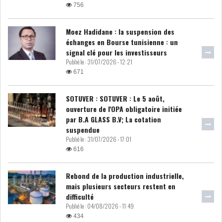
756
DIVERS
ASSEMBLÉE DES
REPRÉSENTANTS DU
Moez Hadidane : la suspension des
PEUPLE (ARP)
échanges en Bourse tunisienne : un
signal clé pour les investisseurs
Publié le :
31/07/2026 - 12:21
671
SOTUVER : SOTUVER : Le 5 août,
SAIED LIMOGE LA MINISTRE DE
ouverture de l'OPA obligatoire initiée
L'INDUS...
par B.A GLASS B.V; La cotation
suspendue
Publié le :
31/07/2026 - 17:01
SLAH ZOUARI NOMMÉ
616
MINISTRE DE L'ÉQU...
Rebond de la production industrielle,
mais plusieurs secteurs restent en
SARRA ZAAFRANI ZENZRI
difficulté
NOUVELLE CHEFFE DU...
Publié le :
04/08/2026 - 11:49
434