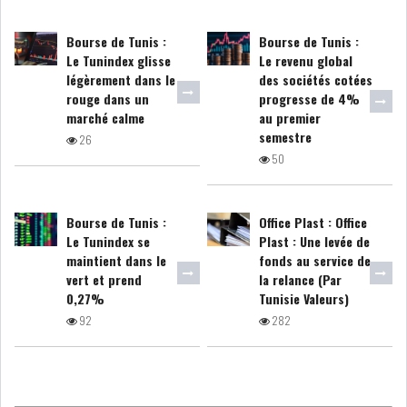
GRAPHIQUE TUNINDEX
Bourse de Tunis :
Bourse de Tunis :
Le Tunindex glisse
Le revenu global
légèrement dans le
des sociétés cotées
rouge dans un
progresse de 4%
marché calme
au premier
GRAPHIQUE DU TUNINDEX
semestre
26
50
RSS ANALYSES QUOTIDIENNES
Bourse de Tunis :
Office Plast : Office
RSS ANALYSES HEBDOMADAIRES
Le Tunindex se
Plast : Une levée de
RSS ZOOMS
maintient dans le
fonds au service de
vert et prend
la relance (Par
SECTEURS
0,27%
Tunisie Valeurs)
92
282
ASSURANCES
PHARMACEUTIQUE
BANCAIRE
AUDIOVISUEL