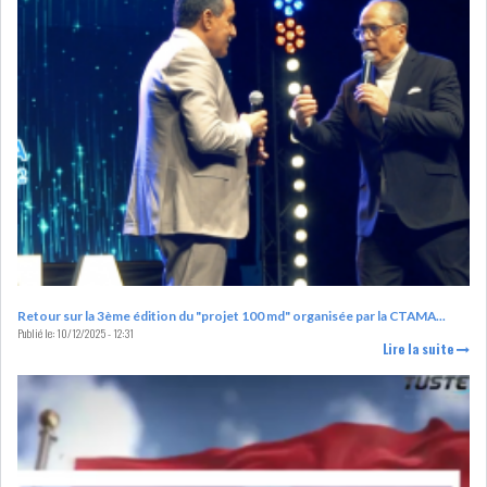
OFFICE PLAST : UNE LEVÉE DE
FONDS AU SER...
OFFICEPLAST : YASSINE ABID
ANIMERA UNE C...
ENNAKL LÈVE 60 MD SUR LE
Retour sur la 3ème édition du "projet 100 md" organisée par la CTAMA...
Publié le:
10/12/2025 - 12:31
MARCHÉ OBLIGATA...
Lire la suite
SIAME : LES TENSIONS
GÉOPOLITIQUES ET LE...