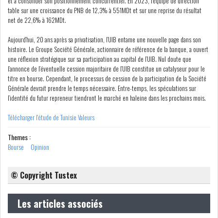
et à consolider son positionnement concurrentiel. En 2023, l’équipe de direction
table sur une croissance du PNB de 12,3% à 551MDt et sur une reprise du résultat
net de 22,6% à 162MDt.
COURS DU JOUR
Aujourd’hui, 20 ans après sa privatisation, l’UIB entame une nouvelle page dans son
histoire. Le Groupe Société Générale, actionnaire de référence de la banque, a ouvert
ANALYSE QUOTIDIENNE
une réflexion stratégique sur sa participation au capital de l’UIB. Nul doute que
l’annonce de l’éventuelle cession majoritaire de l’UIB constitue un catalyseur pour le
ANALYSE HEBDOMADAIRE
titre en bourse. Cependant, le processus de cession de la participation de la Société
Générale devrait prendre le temps nécessaire. Entre-temps, les spéculations sur
l’identité du futur repreneur tiendront le marché en haleine dans les prochains mois.
ZOOM ENTREPRISE
Télécharger l'étude de Tunisie Valeurs
HISTORIQUE DES ZOOMS
Themes :
Bourse
Opinion
ARCHIVES DES COURS
© Copyright Tustex
HISTORIQUE ANALYSES HEBDOMADAIRES
Les articles associés
SICAV