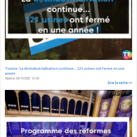
DE FINANCEMEN...
LE CALENDRIER FISCAL ET
SOCIAL 2021: LES...
RSS
ECONOMIE
Tunisie : La désindustrialisation continue… 121 usines ont fermé en une
année
Publié le:
08/11/2022 - 07:38
Lire la suite
ACTUALITÉS
EMPLOI
ÉCONOMIQUES
PRIVATISATION
NOMINATION
ACTUALITÉS DES
DEVISES
SOCIÉTÉS