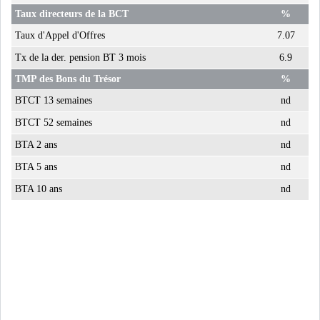
Taux directeurs de la BCT
%
Taux d'Appel d'Offres
7.07
Tx de la der. pension BT 3 mois
6.9
TMP des Bons du Trésor
%
BTCT 13 semaines
nd
BTCT 52 semaines
nd
BTA 2 ans
nd
BTA 5 ans
nd
BTA 10 ans
nd