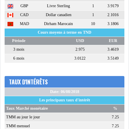
PÉTROLE : LE BARIL DE BRENT
GBP
Livre Sterling
1
3.9179
REPASSE AU-D...
CAD
Dollar canadien
1
2.1016
MAD
Dirham Marocain
10
3.1806
LES PRIX DU PÉTROLE
Cours moyens à terme en TND
GRIMPENT SOUS L...
Période
USD
EUR
3 mois
2.975
3.4619
RSS
6 mois
3.0122
3.5149
INTERVIEWS
TUSTEX PLUS
TAUX D'INTÉRÊTS
Date: 06/08/2018
Les principaux taux d'intérêt
Taux Marché monétaire
%
TMM au jour le jour
7.25
TMM mensuel
7.25