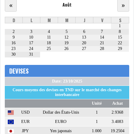
«
»
Août
USA & CANADA
AFRIQUE
SUBSAHARIENNE
D
L
M
M
J
V
S
1
EUROPE
ASIE
2
3
4
5
6
7
8
9
10
11
12
13
14
15
16
17
18
19
20
21
22
AMÉRIQUE LATINE
RESTE DU MONDE
23
24
25
26
27
28
29
30
31
DEVISES
Date: 23/10/2025
LA CHINE CONSOLIDE SA
Cours moyens des devises en TND sur le marché des changes
PLACE PARMI LES LE...
interbancaire
Unité
Achat
LE GROUPE QNB AUGMENTE
USD
Dollar des États-Unis
1
2.9368
SON BÉNÉFICE DE 3...
EUR
EURO
1
3.4083
JPY
Yen japonais
1.000
19.2504