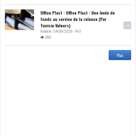
MICHKET SLAMA KHALDI
Office Plast : Office Plast : Une levée de
REMPLACE SIHEM BOUG...
fonds au service de la relance (Par
Tunisie Valeurs)
RSS
Publié le :
04/08/2026 - 14:17
282
MAGHREB
Plus
ALGÉRIE
MAROC
LIBYE
MAURITANIE
MAURITANIE : MATTEL LANCE
SA SOLUTION DE...