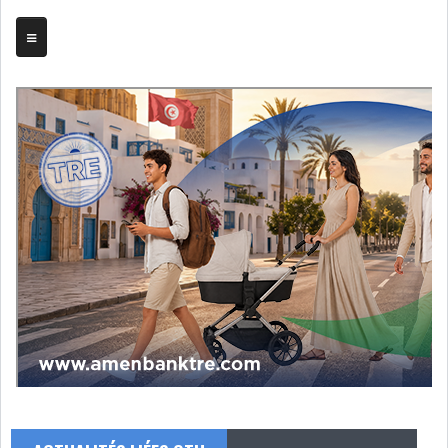
TRIBUNE
BOURSE
ASSEMBLÉES
BILANS
COMPTES PROVISOIRES
DIVIDENDES
EMPRUNTS
FUSIONS &
OBLIGATAIRES
ACQUISITIONS
INTRODUCTIONS
OPÉRATIONS SUR
TITRES