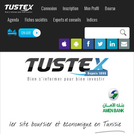
Aller au
Connexion
Inscription
Mon Profil
Bourse
contenu
principal
Agenda
Fiches sociétés
Experts et conseils
Indices
Search this site
ON AIR
Formulaire de
recherche