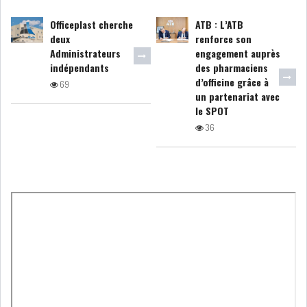
DE FINANCEMEN...
Officeplast cherche
ATB : L’ATB
deux
renforce son
Administrateurs
engagement auprès
LE CALENDRIER FISCAL ET
indépendants
des pharmaciens
SOCIAL 2021: LES...
d’officine grâce à
69
un partenariat avec
RSS
le SPOT
36
ECONOMIE
ACTUALITÉS
EMPLOI
ÉCONOMIQUES
PRIVATISATION
NOMINATION
ACTUALITÉS DES
DEVISES
SOCIÉTÉS