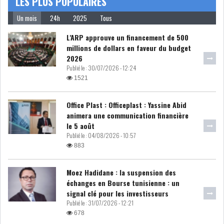
LES PLUS POPULAIRES
USA & CANADA
AFRIQUE
Un mois
24h
2025
Tous
SUBSAHARIENNE
L'ARP approuve un financement de 500
millions de dollars en faveur du budget
EUROPE
ASIE
2026
Publié le :
30/07/2026 - 12:24
1521
AMÉRIQUE LATINE
RESTE DU MONDE
Office Plast : Officeplast : Yassine Abid
animera une communication financière
le 5 août
Publié le :
04/08/2026 - 10:57
LE PÉTROLE REPART À LA
883
HAUSSE APRÈS LA P...
Moez Hadidane : la suspension des
échanges en Bourse tunisienne : un
LES PRIX ALIMENTAIRES
signal clé pour les investisseurs
MONDIAUX AU PLUS H...
Publié le :
31/07/2026 - 12:21
678