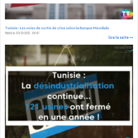
DIVERS
ASSEMBLÉE DES
REPRÉSENTANTS DU
PEUPLE (ARP)
Tunisie : Les voies de sortie de crise selon la Banque Mondiale
Publié le:
05/12/2022 - 08:47
Lire la suite
SAIED LIMOGE LA MINISTRE DE
L'INDUS...
SLAH ZOUARI NOMMÉ
MINISTRE DE L'ÉQU...
SARRA ZAAFRANI ZENZRI
NOUVELLE CHEFFE DU...