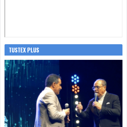
LOI DE FINANCE
ENERGIE
MATIÈRES PREMIÈRES
RATING
MÉDIAS
EDUCATION
TUSTEX PLUS
TOURISME
DONNÉES
MACROÉCONOMIQUES
HAUSSE DES RÉSERVES DE
DEVISES À 97 JOUR...