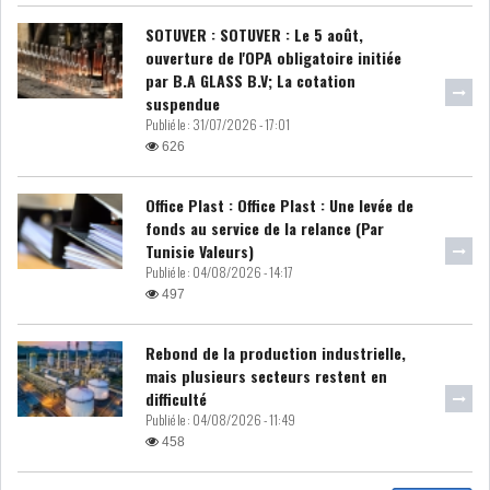
LE PÉTROLE SE STABILISE
SOTUVER : SOTUVER : Le 5 août,
SOUS LES 80 DOLL...
ouverture de l'OPA obligatoire initiée
par B.A GLASS B.V; La cotation
suspendue
DANS UNE ÈRE DE FAIBLE
Publié le :
31/07/2026 - 17:01
CROISSANCE, L...
626
RSS
Office Plast : Office Plast : Une levée de
fonds au service de la relance (Par
Tunisie Valeurs)
INTERVIEWS
Publié le :
04/08/2026 - 14:17
497
TUSTEX PLUS
Rebond de la production industrielle,
mais plusieurs secteurs restent en
difficulté
Publié le :
04/08/2026 - 11:49
458