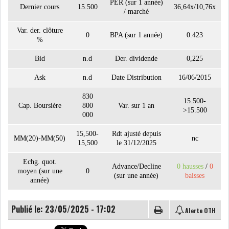
PER (sur 1 année)
Dernier cours
15.500
36,64x/10,76x
/ marché
Var. der. clôture
LE CMF ET LA BANQUE DE
0
BPA (sur 1 année)
0.423
%
FRANCE RENFORCENT...
Bid
n.d
Der. dividende
0,225
Ask
n.d
Date Distribution
16/06/2015
OFFICEPLAST CHERCHE DEUX
ADMINISTRATEURS...
830
15.500-
Cap. Boursière
800
Var. sur 1 an
>15.500
000
L’ATB RENFORCE SON
15,500-
Rdt ajusté depuis
ENGAGEMENT AUPRÈS DES...
MM(20)-MM(50)
nc
15,500
le 31/12/2025
RSS
Echg. quot.
Advance/Decline
0 hausses
/
0
moyen (sur une
0
(sur une année)
baisses
année)
COTATION ET ANALYSES
Publié le: 23/05/2025 - 17:02
Alerte OTH
FICHES SOCIÉTÉS