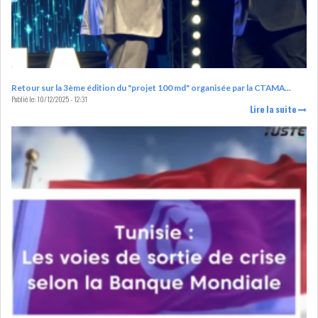
LE DÉFICIT COURANT SE
CREUSE À NOUVEAU,...
INS : L'INFLATION RECULE À
Retour sur la 3ème édition du "projet 100 md" organisée par la CTAMA...
Publié le:
10/12/2025 - 12:31
5,1% EN...
Lire la suite
IRADA : PREMIER APPEL À
FONDATION POUR L...
RSS
POLITIQUE
ELECTIONS
ACTUALITÉS
PRÉSIDENTIELLES
GOUVERNEMENT