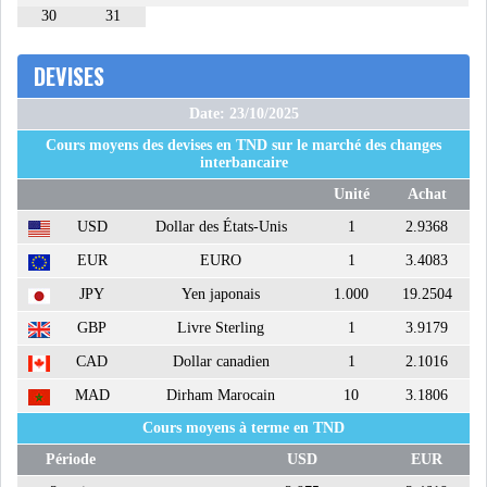
30
31
DEVISES
Date: 23/10/2025
Cours moyens des devises en TND sur le marché des changes
interbancaire
Unité
Achat
USD
Dollar des États-Unis
1
2.9368
EUR
EURO
1
3.4083
JPY
Yen japonais
1.000
19.2504
GBP
Livre Sterling
1
3.9179
CAD
Dollar canadien
1
2.1016
MAD
Dirham Marocain
10
3.1806
Cours moyens à terme en TND
Période
USD
EUR