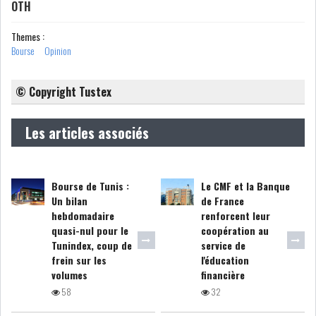
RSS
OTH
Themes :
FINANCE
Bourse
Opinion
© Copyright Tustex
FISCALITE
Les articles associés
ENTRÉE EN VIGUEUR DE LA
Bourse de Tunis :
Le CMF et la Banque
TAXE SUR LE PATR...
Un bilan
de France
hebdomadaire
renforcent leur
quasi-nul pour le
coopération au
Tunindex, coup de
service de
FISCALITÉ : LONGUE LISTE
frein sur les
l'éducation
DES ACTIVITÉS Q...
volumes
financière
58
32
BOURSE DE TUNIS : UN OUTIL