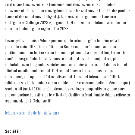
d'ordre dans tous les secteurs (non seulement dans les secteurs automobile,
industriels et aéronautique mais également dans les secteurs de la santé, des produits
blancs et des compteurs intelligents). A travers son programme de transformation
stratégique « Challenge 2028 », le groupe OTH cultive une ambition claire : devenir
un leader technologique régional d’ici 2028.
L’ATB RENFORCE SON
ENGAGEMENT AUPRÈS DES...
Les analystes de Tunisie Valeurs pensent que le retour en grâce boursier est à la
portée de main d’OTH. L'intermédiaire en Bourse continue à recommander un
positionnement sur le titre sur un horizon de placement à moyen et long terme. De
manière plus générale, Tunisie Valeurs se montre, dans cette conjoncture, plus
OFFICE PLAST : UNE LEVÉE DE
confortable avec les grandes sociétés, non cantonnées à leur marché domestique et
FONDS AU SER...
affichant un faible endettement. OTH répond à ces critères et constitue, par
conséquent, une opportunité d’investissement. Le cachet international d’OTH, la
solidité de ses fondamentaux et son double profil : croissance (activité Mécatronique)
OFFICEPLAST : YASSINE ABID
/vache à lait (activité Câblerie) resteront les avantages comparatifs du groupe dans
ANIMERA UNE C...
une conjoncture boursière où le «Flight -To-Quality» prévaut. Tunisie Valeurs réitère sa
recommandation à l’Achat sur OTH.
Télécharger la note de Tunisie Valeurs
ENNAKL LÈVE 60 MD SUR LE
MARCHÉ OBLIGATA...
Société :