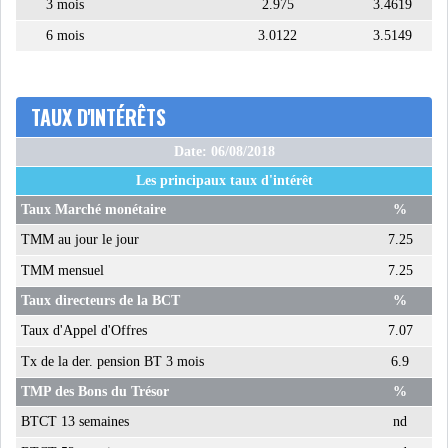
3 mois
2.975
3.4619
6 mois
3.0122
3.5149
TAUX D'INTÉRÊTS
Date: 06/08/2018
Les principaux taux d'intérêt
Taux Marché monétaire
%
TMM au jour le jour
7.25
TMM mensuel
7.25
Taux directeurs de la BCT
%
Taux d'Appel d'Offres
7.07
Tx de la der. pension BT 3 mois
6.9
TMP des Bons du Trésor
%
BTCT 13 semaines
nd