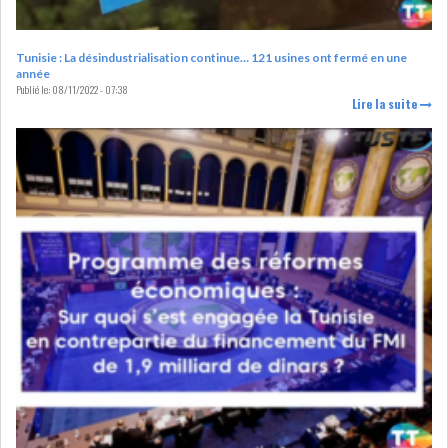
MICHKET SLAMA KHALDI
REMPLACE SIHEM BOUG...
Tunisie : La désindustrialisation continue… 121 usines ont fermé en une
année
Publié le:
08/11/2022 - 07:38
RSS
Lire la suite
MAGHREB
ALGÉRIE
MAROC
LIBYE
MAURITANIE
MAURITANIE : MATTEL LANCE
SA SOLUTION DE...