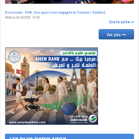
Economie - FMI : Sur quoi s’est engagée la Tunisie ? (Vidéo)
ATTIJARIWAFA BANK : LA
Publié le:
26/10/2022 - 07:50
HAUSSE DES BÉNÉFI...
Lire la suite
Voir plus
APRÈS LA SÉCHERESSE, LE
MAGHREB VA VERS...
TRANSITION VERTE AU
MAGHREB : ENTRE OPPO...
RSS
INTERNATIONAL
MENA
AFRIQUE DU NORD