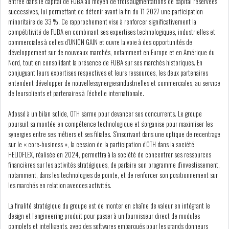
entrée dans le capital de FUBA au moyen de trois augmentations de capital réservées
successives, lui permettant de détenir avant la fin du T1 2027 une participation
minoritaire de 33 %. Ce rapprochement vise à renforcer significativement la
LEASING
LOGISTIQUE ET
compétitivité de FUBA en combinant ses expertises technologiques, industrielles et
TRANSPORT
commerciales à celles d’UNION GAIN et ouvre la voie à des opportunités de
développement sur de nouveaux marchés, notamment en Europe et en Amérique du
Nord, tout en consolidant la présence de FUBA sur ses marchés historiques. En
SANTÉ
TOURSIME
conjuguant leurs expertises respectives et leurs ressources, les deux partenaires
entendent développer de nouvellessynergiesindustrielles et commerciales, au service
DISTRIBUTION
COMPOSANTS
de leursclients et partenaires à l’échelle internationale.
AUTOMOBILES
Adossé à un bilan solide, OTH s’arme pour devancer ses concurrents. Le groupe
poursuit sa montée en compétence technologique et s’organise pour maximiser les
CHIMIE
DISTRIBUTION
synergies entre ses métiers et ses filiales. S’inscrivant dans une optique de recentrage
AUTOMOBILE
sur le « core-business », la cession de la participation d’OTH dans la société
HELIOFLEX, réalisée en 2024, permettra à la société de concentrer ses ressources
financières sur les activités stratégiques, de parfaire son programme d’investissement,
FINANCIER
IMMOBILIER
notamment, dans les technologies de pointe, et de renforcer son positionnement sur
les marchés en relation avecces activités.
HOLDING
INDUSTRIEL
La finalité stratégique du groupe est de monter en chaîne de valeur en intégrant le
design et l’engineering produit pour passer à un fournisseur direct de modules
AGRO-ALIMENTAIRE
DIVERS
complets et intelligents, avec des softwares embarqués pour les grands donneurs