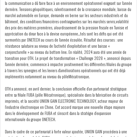
la communication a dû faire face à un environnement opérationnel exigeant sur l’année
GRAPHIQUE TUNINDEX
dernière. Tensions géopolitiques, ralentissement de la croissance mondiale, baisse du
marché automobile en Europe, demande en berne sur les secteurs industriels et du
bâtiment, des conditions financières contraignantes sur les marchés servis,volatilité
des prix des matières premières, alourdissement de la pression fiscale en Tunisie et
appréciation du dinar face à la devise européenne…tels sont les défis qui ont été
surmontés par ONETECH au cours de l’année écoulée. Résultat des courses : une
GRAPHIQUE DU TUNINDEX
résistance salutaire au niveau de l’activité d’exploitation et une baisse «
conjoncturelle » au niveau du bottom line. En réalité, 2024 aura été une année de
transition pour OTH. Le projet de transformation « Challenge 2028 », annoncé depuis
l’année dernière, commence à impacter positivement les différentes filiales du groupe
à travers les synergies et les leviers d’améliorations opérationnels qui ont été déjà
RSS ANALYSES QUOTIDIENNES
implémentés notamment au niveau du pôleMécatronique.
RSS ANALYSES HEBDOMADAIRES
RSS ZOOMS
OTH a annoncé, en avril dernier, la conclusion officielle d’un partenariat stratégique
entre sa filiale FUBA (pôle Mécatronique), spécialisée dans la fabrication de circuits
SECTEURS
imprimés, et la société UNION GAIN ELECTRONIC TECHNOLOGY, acteur majeur de
l’industrie électronique en Chine. Cet accord marque une nouvelle étape majeure
dans le développement de FUBA et s’inscrit dans la stratégie d’expansion
internationale du groupe ONETECH.
ASSURANCES
PHARMACEUTIQUE
Dans le cadre de ce partenariat à forte valeur ajoutée, UNION GAIN procèdera à une
BANCAIRE
AUDIOVISUEL