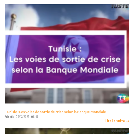
COURS DU JOUR
ANALYSE QUOTIDIENNE
ANALYSE HEBDOMADAIRE
ZOOM ENTREPRISE
HISTORIQUE DES ZOOMS
ARCHIVES DES COURS
HISTORIQUE ANALYSES HEBDOMADAIRES
Tunisie : Les voies de sortie de crise selon la Banque Mondiale
Publié le:
05/12/2022 - 08:47
Lire la suite
SICAV