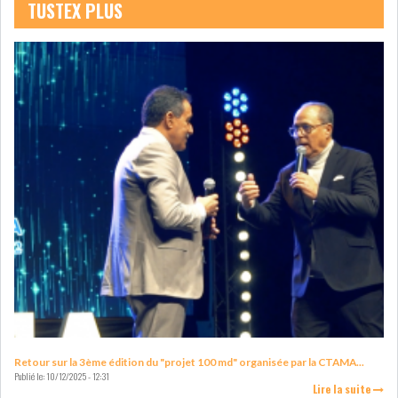
TUSTEX PLUS
LE CMF ET LA BANQUE DE
FRANCE RENFORCENT...
OFFICEPLAST CHERCHE DEUX
ADMINISTRATEURS...
L’ATB RENFORCE SON
ENGAGEMENT AUPRÈS DES...
RSS
COTATION ET ANALYSES
Retour sur la 3ème édition du "projet 100 md" organisée par la CTAMA...
Publié le:
10/12/2025 - 12:31
Lire la suite
FICHES SOCIÉTÉS