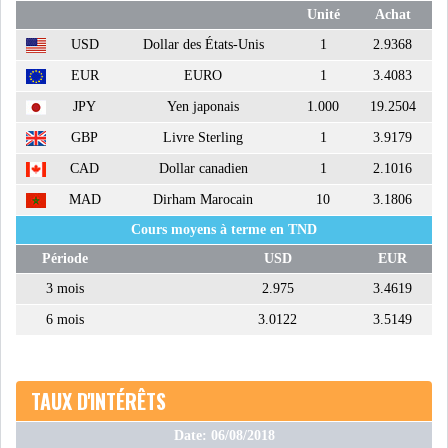
Unité
Achat
DIVERS
ASSEMBLÉE DES
USD
Dollar des États-Unis
1
2.9368
REPRÉSENTANTS DU
PEUPLE (ARP)
EUR
EURO
1
3.4083
JPY
Yen japonais
1.000
19.2504
GBP
Livre Sterling
1
3.9179
CAD
Dollar canadien
1
2.1016
MAD
Dirham Marocain
10
3.1806
SAIED LIMOGE LA MINISTRE DE
L'INDUS...
Cours moyens à terme en TND
Période
USD
EUR
3 mois
2.975
3.4619
SLAH ZOUARI NOMMÉ
MINISTRE DE L'ÉQU...
6 mois
3.0122
3.5149
SARRA ZAAFRANI ZENZRI
TAUX D'INTÉRÊTS
NOUVELLE CHEFFE DU...
Date: 06/08/2018