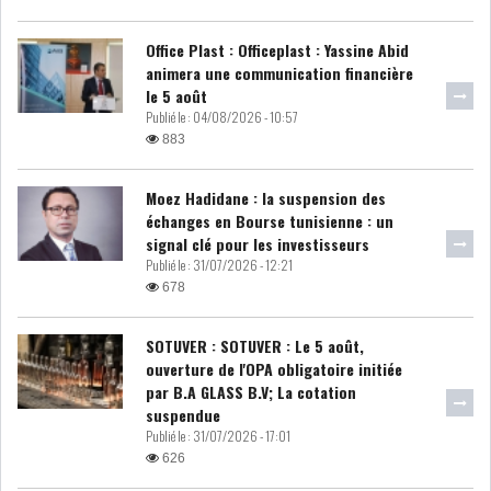
RSS
Office Plast : Officeplast : Yassine Abid
FINANCE
animera une communication financière
le 5 août
Publié le :
04/08/2026 - 10:57
883
FISCALITE
Moez Hadidane : la suspension des
échanges en Bourse tunisienne : un
signal clé pour les investisseurs
Publié le :
31/07/2026 - 12:21
ENTRÉE EN VIGUEUR DE LA
678
TAXE SUR LE PATR...
SOTUVER : SOTUVER : Le 5 août,
ouverture de l'OPA obligatoire initiée
FISCALITÉ : LONGUE LISTE
par B.A GLASS B.V; La cotation
DES ACTIVITÉS Q...
suspendue
Publié le :
31/07/2026 - 17:01
626
BOURSE DE TUNIS : UN OUTIL