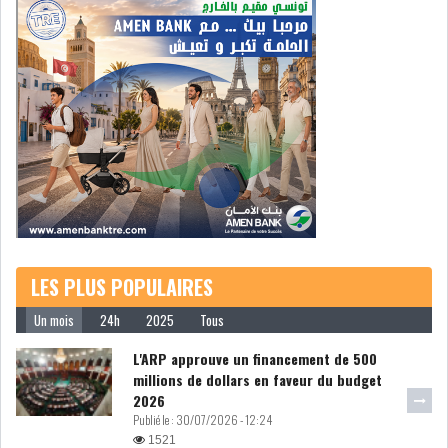
L’ATB RENFORCE SON
ENGAGEMENT AUPRÈS DES...
OFFICE PLAST : UNE LEVÉE DE
FONDS AU SER...
LES PLUS POPULAIRES
OFFICEPLAST : YASSINE ABID
ANIMERA UNE C...
Un mois
24h
2025
Tous
L'ARP approuve un financement de 500
millions de dollars en faveur du budget
ENNAKL LÈVE 60 MD SUR LE
2026
MARCHÉ OBLIGATA...
Publié le :
30/07/2026 - 12:24
1521