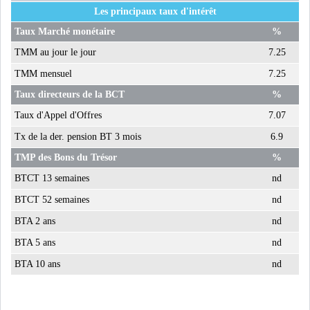
Les principaux taux d'intérêt
MICHKET SLAMA KHALDI
REMPLACE SIHEM BOUG...
Taux Marché monétaire
%
TMM au jour le jour
7.25
RSS
TMM mensuel
7.25
Taux directeurs de la BCT
%
MAGHREB
Taux d'Appel d'Offres
7.07
Tx de la der. pension BT 3 mois
6.9
ALGÉRIE
MAROC
TMP des Bons du Trésor
%
BTCT 13 semaines
nd
LIBYE
MAURITANIE
BTCT 52 semaines
nd
BTA 2 ans
nd
BTA 5 ans
nd
BTA 10 ans
nd
MAURITANIE : MATTEL LANCE
SA SOLUTION DE...