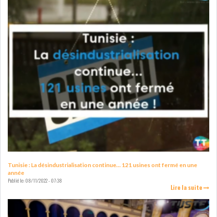
GRAPHIQUE TUNINDEX
GRAPHIQUE DU TUNINDEX
RSS ANALYSES QUOTIDIENNES
RSS ANALYSES HEBDOMADAIRES
RSS ZOOMS
SECTEURS
Tunisie : La désindustrialisation continue… 121 usines ont fermé en une
année
Publié le:
08/11/2022 - 07:38
Lire la suite
ASSURANCES
PHARMACEUTIQUE
BANCAIRE
AUDIOVISUEL