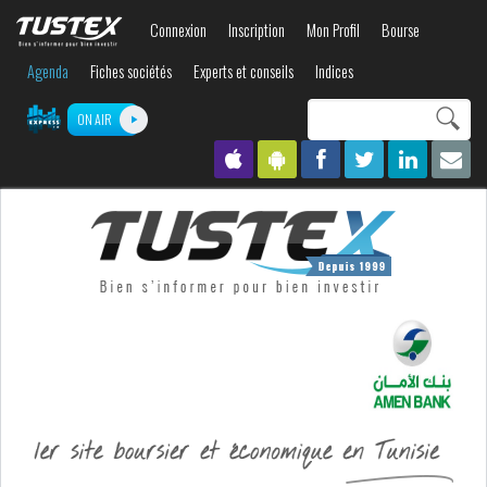
Aller au
Connexion
Inscription
Mon Profil
Bourse
contenu
principal
Agenda
Fiches sociétés
Experts et conseils
Indices
Search this site
ON AIR
Formulaire de
recherche