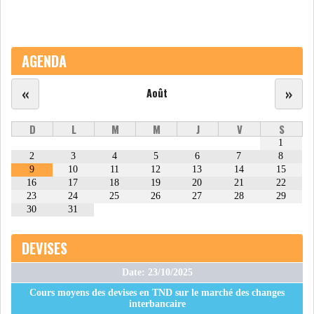
LE DÉFICIT COURANT SE
CREUSE À NOUVEAU,...
AGENDA
INS : L'INFLATION RECULE À
«
»
Août
5,1% EN...
D
L
M
M
J
V
S
1
IRADA : PREMIER APPEL À
2
3
4
5
6
7
8
FONDATION POUR L...
9
10
11
12
13
14
15
16
17
18
19
20
21
22
23
24
25
26
27
28
29
RSS
30
31
POLITIQUE
DEVISES
Date: 23/10/2025
ELECTIONS
ACTUALITÉS
Cours moyens des devises en TND sur le marché des changes
PRÉSIDENTIELLES
GOUVERNEMENT
interbancaire