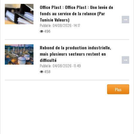
DE FINANCEMEN...
Office Plast : Office Plast : Une levée de
fonds au service de la relance (Par
Tunisie Valeurs)
LE CALENDRIER FISCAL ET
Publié le :
04/08/2026 - 14:17
SOCIAL 2021: LES...
496
RSS
Rebond de la production industrielle,
mais plusieurs secteurs restent en
difficulté
ECONOMIE
Publié le :
04/08/2026 - 11:49
458
ACTUALITÉS
EMPLOI
Plus
ÉCONOMIQUES
PRIVATISATION
NOMINATION
ACTUALITÉS DES
DEVISES
SOCIÉTÉS