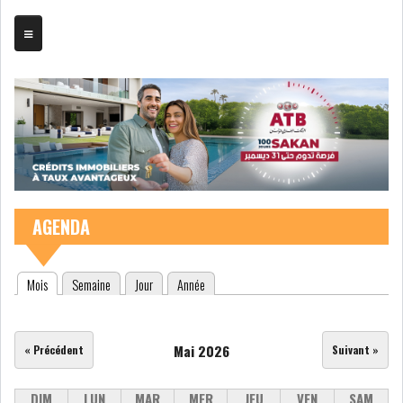
TRIBUNE
BOURSE
ASSEMBLÉES
BILANS
AGENDA
COMPTES PROVISOIRES
DIVIDENDES
(onglet actif)
Mois
Semaine
Jour
Année
Onglets principaux
EMPRUNTS
FUSIONS &
OBLIGATAIRES
ACQUISITIONS
Mai 2026
« Précédent
Suivant »
INTRODUCTIONS
OPÉRATIONS SUR
TITRES
DIM
LUN
MAR
MER
JEU
VEN
SAM