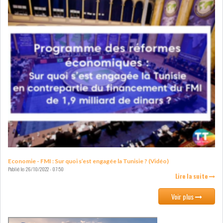
LEASING
LOGISTIQUE ET
TRANSPORT
SANTÉ
TOURSIME
DISTRIBUTION
COMPOSANTS
AUTOMOBILES
CHIMIE
DISTRIBUTION
AUTOMOBILE
FINANCIER
IMMOBILIER
Economie - FMI : Sur quoi s’est engagée la Tunisie ? (Vidéo)
Publié le:
26/10/2022 - 07:50
Lire la suite
HOLDING
INDUSTRIEL
Voir plus
AGRO-ALIMENTAIRE
DIVERS