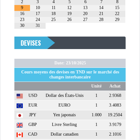
2
3
4
5
6
7
8
9
10
11
12
13
14
15
DIVERS
ASSEMBLÉE DES
16
17
18
19
20
21
22
REPRÉSENTANTS DU
23
24
25
26
27
28
29
PEUPLE (ARP)
30
31
DEVISES
Date: 23/10/2025
SAIED LIMOGE LA MINISTRE DE
L'INDUS...
Cours moyens des devises en TND sur le marché des
changes interbancaire
Unité
Achat
SLAH ZOUARI NOMMÉ
USD
Dollar des États-Unis
1
2.9368
MINISTRE DE L'ÉQU...
EUR
EURO
1
3.4083
JPY
Yen japonais
1.000
19.2504
SARRA ZAAFRANI ZENZRI
GBP
Livre Sterling
1
3.9179
NOUVELLE CHEFFE DU...
CAD
Dollar canadien
1
2.1016