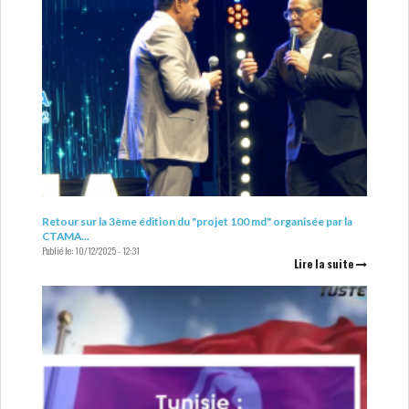
COURS DU JOUR
ANALYSE QUOTIDIENNE
ANALYSE HEBDOMADAIRE
ZOOM ENTREPRISE
Retour sur la 3ème édition du "projet 100 md" organisée par la
CTAMA...
HISTORIQUE DES ZOOMS
Publié le:
10/12/2025 - 12:31
Lire la suite
ARCHIVES DES COURS
HISTORIQUE ANALYSES HEBDOMADAIRES
SICAV