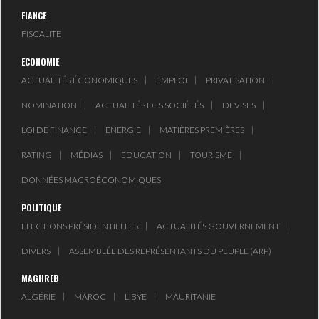
LE PÉTROLE SE STABILISE
FIANCE
SOUS LES 80 DOLL...
FISCALITE
ECONOMIE
DANS UNE ÈRE DE FAIBLE
ACTUALITÉS ÉCONOMIQUES
EMPLOI
PRIVATISATION
CROISSANCE, L...
NOMINATION
ACTUALITÉS DES SOCIÉTÉS
DEVISES
RSS
LOI DE FINANCE
ENERGIE
MATIÈRES PREMIÈRES
RATING
MÉDIAS
EDUCATION
TOURISME
INTERVIEWS
DONNÉES MACROÉCONOMIQUES
TUSTEX PLUS
POLITIQUE
ELECTIONS PRÉSIDENTIELLES
ACTUALITÉS GOUVERNEMENT
DIVERS
ASSEMBLÉE DES REPRÉSENTANTS DU PEUPLE (ARP)
MAGHREB
ALGÉRIE
MAROC
LIBYE
MAURITANIE