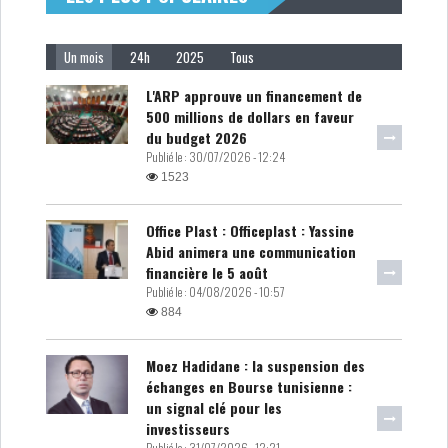
RSS
FINANCE
Un mois
24h
2025
Tous
L'ARP approuve un financement de
500 millions de dollars en faveur
FISCALITE
du budget 2026
Publié le :
30/07/2026 - 12:24
1523
Office Plast : Officeplast : Yassine
Abid animera une communication
ENTRÉE EN VIGUEUR DE LA
financière le 5 août
TAXE SUR LE PATR...
Publié le :
04/08/2026 - 10:57
884
FISCALITÉ : LONGUE LISTE
Moez Hadidane : la suspension des
DES ACTIVITÉS Q...
échanges en Bourse tunisienne :
un signal clé pour les
investisseurs
BOURSE DE TUNIS : UN OUTIL
Publié le :
31/07/2026 - 12:21