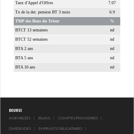
Taux d'Appel d'Offres
7.07
Tx de la der. pension BT 3 mois
6.9
ATTIJARIWAFA BANK : LA
HAUSSE DES BÉNÉFI...
TMP des Bons du Trésor
%
BTCT 13 semaines
nd
BTCT 52 semaines
nd
APRÈS LA SÉCHERESSE, LE
MAGHREB VA VERS...
BTA 2 ans
nd
BTA 5 ans
nd
BTA 10 ans
nd
TRANSITION VERTE AU
MAGHREB : ENTRE OPPO...
RSS
INTERNATIONAL
BOURSE
ASSEMBLÉES
BILANS
COMPTES PROVISOIRES
MENA
AFRIQUE DU NORD
DIVIDENDES
EMPRUNTS OBLIGATAIRES