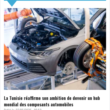
NOMINATIONS
NOTATION
PRIVATISATION & OPV
RAPPORTS DE GESTION
INDICATEURS
DIVERS
INTERMÉDIAIRES
OPINION
ANALYSE MARCHÉ
SONDAGES
COMMUNIQUÉS DE
PRESSE
La Tunisie réaffirme son ambition de devenir un hub
mondial des composants automobiles
BOURSE DE TUNIS : UN BILAN
HEBDOMADAIRE...
Publié le:
03/06/2026 - 08:59