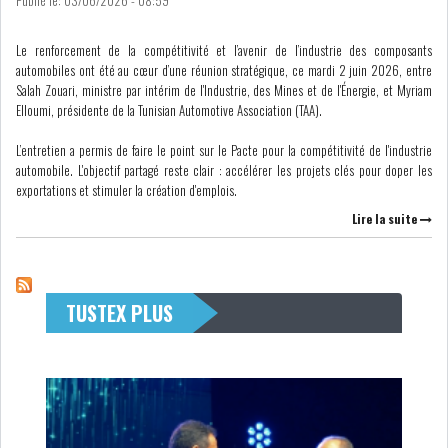
Le renforcement de la compétitivité et l’avenir de l’industrie des composants
LE CMF ET LA BANQUE DE
automobiles ont été au cœur d’une réunion stratégique, ce mardi 2 juin 2026, entre
FRANCE RENFORCENT...
Salah Zouari, ministre par intérim de l'Industrie, des Mines et de l'Énergie, et Myriam
Elloumi, présidente de la Tunisian Automotive Association (TAA).
L’entretien a permis de faire le point sur le Pacte pour la compétitivité de l'industrie
OFFICEPLAST CHERCHE DEUX
automobile. L'objectif partagé reste clair : accélérer les projets clés pour doper les
ADMINISTRATEURS...
exportations et stimuler la création d'emplois.
Lire la suite
L’ATB RENFORCE SON
ENGAGEMENT AUPRÈS DES...
TUSTEX PLUS
RSS
COTATION ET ANALYSES
FICHES SOCIÉTÉS