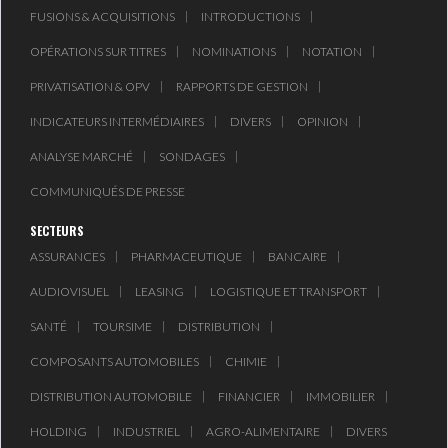
FUSIONS & ACQUISITIONS
INTRODUCTIONS
USA & CANADA
AFRIQUE
SUBSAHARIENNE
OPÉRATIONS SUR TITRES
NOMINATIONS
NOTATION
PRIVATISATION & OPV
RAPPORTS DE GESTION
EUROPE
ASIE
INDICATEURS INTERMÉDIAIRES
DIVERS
OPINION
ANALYSE MARCHÉ
SONDAGES
AMÉRIQUE LATINE
RESTE DU MONDE
COMMUNIQUÉS DE PRESSE
SECTEURS
ASSURANCES
PHARMACEUTIQUE
BANCAIRE
LE PÉTROLE REPART À LA
AUDIOVISUEL
LEASING
LOGISTIQUE ET TRANSPORT
HAUSSE APRÈS LA P...
SANTÉ
TOURSIME
DISTRIBUTION
COMPOSANTS AUTOMOBILES
CHIMIE
LES PRIX ALIMENTAIRES
MONDIAUX AU PLUS H...
DISTRIBUTION AUTOMOBILE
FINANCIER
IMMOBILIER
HOLDING
INDUSTRIEL
AGRO-ALIMENTAIRE
DIVERS