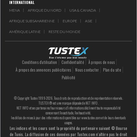
INTERNATIONAL
MENA
AFRIQUE DU NORD
USA & CANADA
AFRIQUE SUBSAHARIENNE
EUROPE
ASIE
AMÉRIQUE LATINE
RESTE DU MONDE
Conditions d'utilisation
Confidentialité
À propos de nous
À propos des annonces publicitaires
Nous contacter
Plan du site
Publicité
© Copyright Tustex 1999-2026. Tous droits de reproduction et de représentation réservés.
TUSTEX ® est une marque déposée de NET INFO.
NET INFO et ses partenaires fournisseurs d'informations déclinent toute responsabilité
concernant l'exactitude, l'exhaustivité,
les délais de mises à jour des informations disponibles sur www.tustex.com et de leurs éventuels
usages.
Les indices et les cours sont la propriété du partenaire suivant © Bourse
de Tunis. La diffusion de ces données par Tustex.com n'altère pas le droit