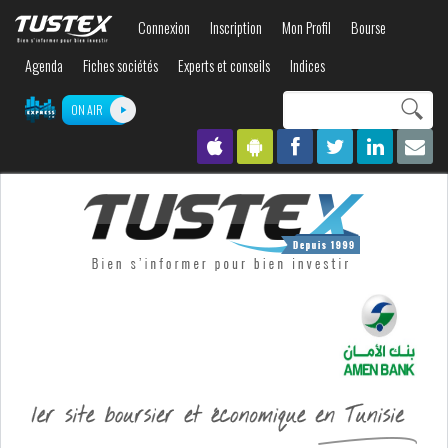
Aller au
Connexion
Inscription
Mon Profil
Bourse
contenu
principal
Agenda
Fiches sociétés
Experts et conseils
Indices
Search this site
ON AIR
Formulaire de
recherche