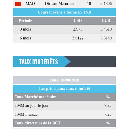
MAD
Dirham Marocain
10
3.1806
MICHKET SLAMA KHALDI
Cours moyens à terme en TND
REMPLACE SIHEM BOUG...
Période
USD
EUR
RSS
3 mois
2.975
3.4619
6 mois
3.0122
3.5149
MAGHREB
TAUX D'INTÉRÊTS
ALGÉRIE
MAROC
LIBYE
MAURITANIE
Date: 06/08/2018
Les principaux taux d'intérêt
Taux Marché monétaire
%
TMM au jour le jour
7.25
TMM mensuel
7.25
MAURITANIE : MATTEL LANCE
SA SOLUTION DE...
Taux directeurs de la BCT
%