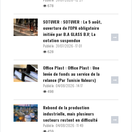
DE FINANCEMEN...
678
SOTUVER : SOTUVER : Le 5 août,
LE CALENDRIER FISCAL ET
ouverture de l'OPA obligatoire
SOCIAL 2021: LES...
initiée par B.A GLASS B.V; La
cotation suspendue
RSS
Publié le :
31/07/2026 - 17:01
628
ECONOMIE
Office Plast : Office Plast : Une
levée de fonds au service de la
relance (Par Tunisie Valeurs)
ACTUALITÉS
EMPLOI
Publié le :
04/08/2026 - 14:17
ÉCONOMIQUES
498
PRIVATISATION
NOMINATION
Rebond de la production
industrielle, mais plusieurs
secteurs restent en difficulté
ACTUALITÉS DES
DEVISES
SOCIÉTÉS
Publié le :
04/08/2026 - 11:49
459