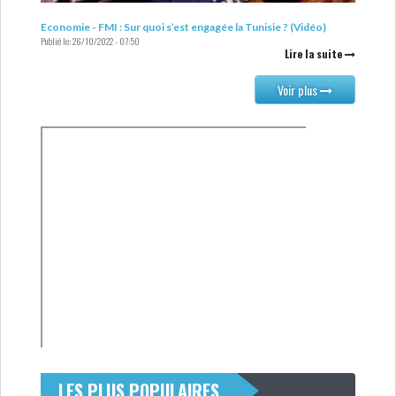
Economie - FMI : Sur quoi s’est engagée la Tunisie ? (Vidéo)
Publié le:
26/10/2022 - 07:50
Lire la suite
Voir plus
L’ATB RENFORCE SON
ENGAGEMENT AUPRÈS DES...
OFFICE PLAST : UNE LEVÉE DE
FONDS AU SER...
OFFICEPLAST : YASSINE ABID
ANIMERA UNE C...
ENNAKL LÈVE 60 MD SUR LE
MARCHÉ OBLIGATA...
LES PLUS POPULAIRES