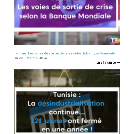
GRAPHIQUE TUNINDEX
GRAPHIQUE DU TUNINDEX
Tunisie : Les voies de sortie de crise selon la Banque Mondiale
Publié le:
05/12/2022 - 08:47
Lire la suite
RSS ANALYSES QUOTIDIENNES
RSS ANALYSES HEBDOMADAIRES
RSS ZOOMS
SECTEURS
ASSURANCES
PHARMACEUTIQUE
BANCAIRE
AUDIOVISUEL