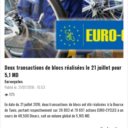
USA & CANADA
AFRIQUE
SUBSAHARIENNE
EUROPE
ASIE
AMÉRIQUE LATINE
RESTE DU MONDE
Deux transactions de blocs réalisées le 21 juillet pour
5,1 MD
Eurocycles
LE PÉTROLE REPART À LA
Publié le:
21/07/2016 - 15:53
HAUSSE APRÈS LA P...
1175
En date du 21 juillet 2016, deux transactions de blocs ont été réalisées à la Bourse
LES PRIX ALIMENTAIRES
de Tunis, portant respectivement sur 26 803 et 79 697 actions EURO-CYCLES à un
MONDIAUX AU PLUS H...
cours de 48,500 Dinars, soit un volume global de 5,165 MD.