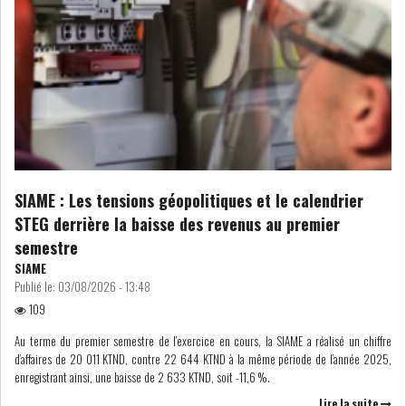
COURS DU JOUR
ANALYSE QUOTIDIENNE
ANALYSE HEBDOMADAIRE
ZOOM ENTREPRISE
SIAME : Les tensions géopolitiques et le calendrier
STEG derrière la baisse des revenus au premier
HISTORIQUE DES ZOOMS
semestre
SIAME
ARCHIVES DES COURS
Publié le:
03/08/2026 - 13:48
109
HISTORIQUE ANALYSES HEBDOMADAIRES
Au terme du premier semestre de l’exercice en cours, la SIAME a réalisé un chiffre
d’affaires de 20 011 KTND, contre 22 644 KTND à la même période de l’année 2025,
enregistrant ainsi, une baisse de 2 633 KTND, soit -11,6 %.
SICAV
Lire la suite