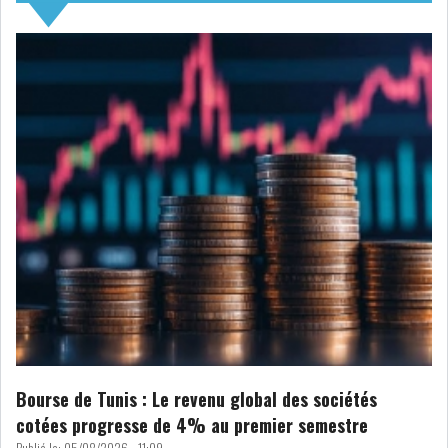
NOMINATIONS
NOTATION
PRIVATISATION & OPV
RAPPORTS DE GESTION
INDICATEURS
DIVERS
INTERMÉDIAIRES
OPINION
ANALYSE MARCHÉ
SONDAGES
COMMUNIQUÉS DE
PRESSE
Bourse de Tunis : Le revenu global des sociétés
cotées progresse de 4% au premier semestre
BOURSE DE TUNIS : UN BILAN
HEBDOMADAIRE...
Publié le:
05/08/2026 - 11:09