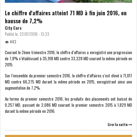
DE FINANCEMEN...
Le chiffre d'affaires atteint 71 MD à fin juin 2016, en
hausse de 7,2%
LE CALENDRIER FISCAL ET
City Cars
SOCIAL 2021: LES...
Publié le:
22/07/2016 - 13:33
443
RSS
Courant le 2ème trimestre 2016, le chiffre d’affaires a enregistré une progression
de 7,8% s’établissant à 35,918 MD contre 33,328 MD courant la même période en
ECONOMIE
2015.
Sur l’ensemble du premier semestre 2016, le chiffre d’affaires s’est élevé à 71,017
MD contre 66,275 MD durant la même période en 2015, enregistrant ainsi une
ACTUALITÉS
EMPLOI
augmentation de 7,2%.
ÉCONOMIQUES
Au terme du premier semestre 2016, les produits des placements ont baissé de
0,257 MD, passant de 2,086 MD courant le premier semestre 2015 à 1,829 MD
PRIVATISATION
NOMINATION
durant la même période en 2016.
ACTUALITÉS DES
DEVISES
Lire la suite
SOCIÉTÉS