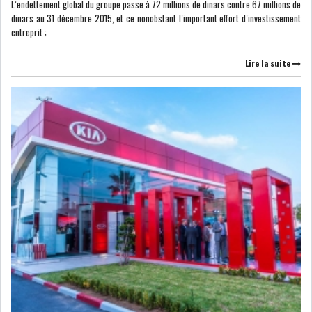
RSS
L’endettement global du groupe passe à 72 millions de dinars contre 67 millions de
dinars au 31 décembre 2015, et ce nonobstant l’important effort d’investissement
entreprit ;
FINANCE
Lire la suite
FISCALITE
ENTRÉE EN VIGUEUR DE LA
TAXE SUR LE PATR...
FISCALITÉ : LONGUE LISTE
DES ACTIVITÉS Q...
BOURSE DE TUNIS : UN OUTIL