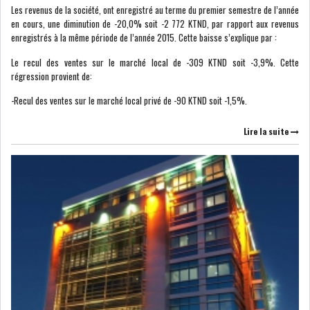
Les revenus de la société, ont enregistré au terme du premier semestre de l’année
LE DÉFICIT COURANT SE
en cours, une diminution de -20,0% soit -2 772 KTND, par rapport aux revenus
CREUSE À NOUVEAU,...
enregistrés à la même période de l’année 2015. Cette baisse s’explique par :
Le recul des ventes sur le marché local de -309 KTND soit -3,9%. Cette
régression provient de:
INS : L'INFLATION RECULE À
5,1% EN...
-Recul des ventes sur le marché local privé de -90 KTND soit -1,5%. 
Lire la suite
IRADA : PREMIER APPEL À
FONDATION POUR L...
RSS
POLITIQUE
ELECTIONS
ACTUALITÉS
PRÉSIDENTIELLES
GOUVERNEMENT