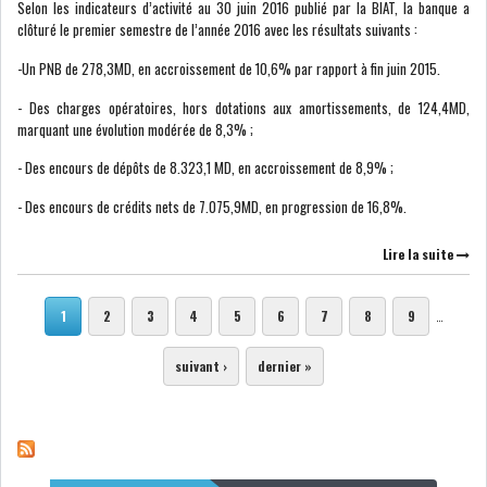
Selon les indicateurs d’activité au 30 juin 2016 publié par la BIAT, la banque a
clôturé le premier semestre de l’année 2016 avec les résultats suivants :
-Un PNB de 278,3MD, en accroissement de 10,6% par rapport à fin juin 2015.
- Des charges opératoires, hors dotations aux amortissements, de 124,4MD,
marquant une évolution modérée de 8,3% ;
- Des encours de dépôts de 8.323,1 MD, en accroissement de 8,9% ;
- Des encours de crédits nets de 7.075,9MD, en progression de 16,8%.
Lire la suite
Pages
1
2
3
4
5
6
7
8
9
…
suivant ›
dernier »