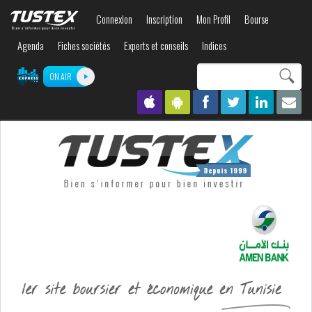
Aller au
Connexion
Inscription
Mon Profil
Bourse
contenu
principal
Agenda
Fiches sociétés
Experts et conseils
Indices
Search this site
ON AIR
Formulaire de
recherche