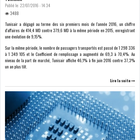
Publié le:
22/07/2016 - 14:34
3488
LEASING
LOGISTIQUE ET
TRANSPORT
Tunisair a dégagé au terme des six premiers mois de l'année 2016, un chiffre
d'affaires de 414,4 MD contre 379,6 MD à la même période en 2015, enregistrant
une évolution de 9,15%.
SANTÉ
TOURSIME
Sur la même période, le nombre de passagers transportés est passé de 1 298 336
à 1 349 105 et le Coefficient de remplissage a augmenté de 69,3 à 70,4%. Au
DISTRIBUTION
COMPOSANTS
niveau de la part de marché, Tunisair affiche 46,1% à fin juin 2016 contre 37,3%
AUTOMOBILES
un an plus tôt.
CHIMIE
DISTRIBUTION
Lire la suite
AUTOMOBILE
FINANCIER
IMMOBILIER
HOLDING
INDUSTRIEL
AGRO-ALIMENTAIRE
DIVERS