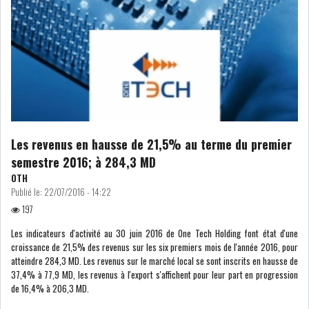
L’ATB RENFORCE SON
ENGAGEMENT AUPRÈS DES...
OFFICE PLAST : UNE LEVÉE DE
Les revenus en hausse de 21,5% au terme du premier
FONDS AU SER...
semestre 2016; à 284,3 MD
OTH
Publié le:
22/07/2016 - 14:22
OFFICEPLAST : YASSINE ABID
197
ANIMERA UNE C...
Les indicateurs d'activité au 30 juin 2016 de One Tech Holding font état d'une
croissance de 21,5% des revenus sur les six premiers mois de l'année 2016, pour
atteindre 284,3 MD. Les revenus sur le marché local se sont inscrits en hausse de
ENNAKL LÈVE 60 MD SUR LE
37,4% à 77,9 MD, les revenus à l'export s'affichent pour leur part en progression
MARCHÉ OBLIGATA...
de 16,4% à 206,3 MD.