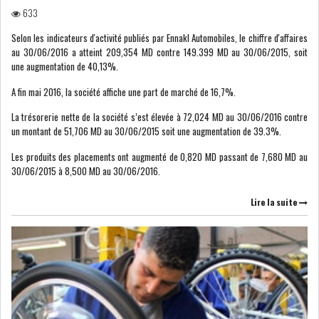
633
ATTIJARIWAFA BANK : LA
Selon les indicateurs d'activité publiés par Ennakl Automobiles, le chiffre d'affaires
HAUSSE DES BÉNÉFI...
au 30/06/2016 a atteint 209,354 MD contre 149.399 MD au 30/06/2015, soit
une augmentation de 40,13%.
A fin mai 2016, la société affiche une part de marché de 16,7%.
APRÈS LA SÉCHERESSE, LE
MAGHREB VA VERS...
La trésorerie nette de la société s’est élevée à 72,024 MD au 30/06/2016 contre
un montant de 51,706 MD au 30/06/2015 soit une augmentation de 39.3%.
Les produits des placements ont augmenté de 0,820 MD passant de 7,680 MD au
TRANSITION VERTE AU
30/06/2015 à 8,500 MD au 30/06/2016.
MAGHREB : ENTRE OPPO...
Lire la suite
RSS
INTERNATIONAL
MENA
AFRIQUE DU NORD