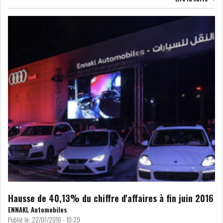
MICHKET SLAMA KHALDI
REMPLACE SIHEM BOUG...
RSS
MAGHREB
ALGÉRIE
MAROC
LIBYE
MAURITANIE
Hausse de 40,13% du chiffre d'affaires à fin juin 2016
MAURITANIE : MATTEL LANCE
ENNAKL Automobiles
SA SOLUTION DE...
Publié le:
22/07/2016 - 10:29