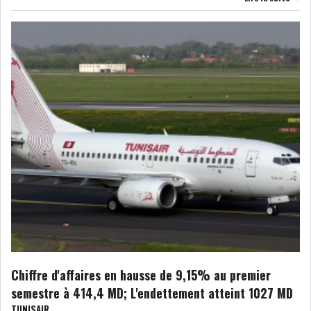
GRAPHIQUE TUNINDEX
GRAPHIQUE DU TUNINDEX
RSS ANALYSES QUOTIDIENNES
RSS ANALYSES HEBDOMADAIRES
RSS ZOOMS
SECTEURS
Chiffre d'affaires en hausse de 9,15% au premier
ASSURANCES
PHARMACEUTIQUE
semestre à 414,4 MD; L'endettement atteint 1027 MD
TUNISAIR
BANCAIRE
AUDIOVISUEL