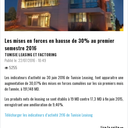
DIVERS
ASSEMBLÉE DES
REPRÉSENTANTS DU
PEUPLE (ARP)
Les mises en forces en hausse de 30% au premier
semestre 2016
TUNISIE LEASING ET FACTORING
SAIED LIMOGE LA MINISTRE DE
Publié le:
22/07/2016 - 10:49
L'INDUS...
5255
Les indicateurs d'activité au 30 juin 2016 de Tunisie Leasing, font apparaitre une
augmentation de 30,07% des mises en forces cumulées sur les six premiers mois
SLAH ZOUARI NOMMÉ
de l'année, à 191,148 MD.
MINISTRE DE L'ÉQU...
Les produits nets de leasing se sont établis à 19 MD contre 17,3 MD à fin juin 2015,
enregistrant une amélioration de 9,46%.
SARRA ZAAFRANI ZENZRI
Télécharger les indicateurs d’activité 2t16 de Tunisie Leaisng
NOUVELLE CHEFFE DU...
Lire la suite