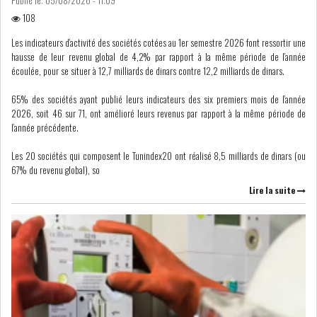
108
Les indicateurs d’activité des sociétés cotées au 1er semestre 2026 font ressortir une
LE CMF ET LA BANQUE DE
hausse de leur revenu global de 4,2% par rapport à la même période de l’année
FRANCE RENFORCENT...
écoulée, pour se situer à 12,7 milliards de dinars contre 12,2 milliards de dinars.
65% des sociétés ayant publié leurs indicateurs des six premiers mois de l’année
OFFICEPLAST CHERCHE DEUX
2026, soit 46 sur 71, ont amélioré leurs revenus par rapport à la même période de
ADMINISTRATEURS...
l’année précédente.
Les 20 sociétés qui composent le Tunindex20 ont réalisé 8,5 milliards de dinars (ou
67% du revenu global), so
L’ATB RENFORCE SON
ENGAGEMENT AUPRÈS DES...
Lire la suite
RSS
COTATION ET ANALYSES
FICHES SOCIÉTÉS