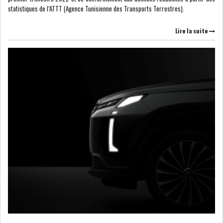
statistiques de l’ATTT (Agence Tunisienne des Transports Terrestres).
DIVERS
ASSEMBLÉE DES
REPRÉSENTANTS DU
Lire la suite
PEUPLE (ARP)
SAIED LIMOGE LA MINISTRE DE
L'INDUS...
SLAH ZOUARI NOMMÉ
MINISTRE DE L'ÉQU...
SARRA ZAAFRANI ZENZRI
NOUVELLE CHEFFE DU...