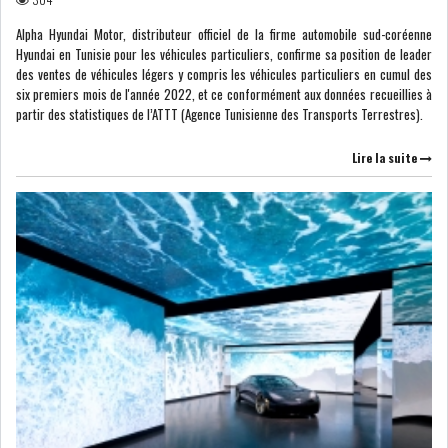
Alpha Hyundai Motor, distributeur officiel de la firme automobile sud-coréenne
Hyundai en Tunisie pour les véhicules particuliers, confirme sa position de leader
LE CMF ET LA BANQUE DE
des ventes de véhicules légers y compris les véhicules particuliers en cumul des
FRANCE RENFORCENT...
six premiers mois de l'année 2022, et ce conformément aux données recueillies à
partir des statistiques de l’ATTT (Agence Tunisienne des Transports Terrestres).
OFFICEPLAST CHERCHE DEUX
Lire la suite
ADMINISTRATEURS...
L’ATB RENFORCE SON
ENGAGEMENT AUPRÈS DES...
RSS
COTATION ET ANALYSES
FICHES SOCIÉTÉS