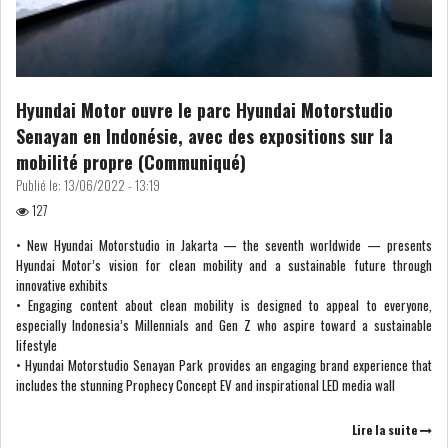
COURS DU JOUR
ANALYSE QUOTIDIENNE
Hyundai Motor ouvre le parc Hyundai Motorstudio
Senayan en Indonésie, avec des expositions sur la
ANALYSE HEBDOMADAIRE
mobilité propre (Communiqué)
Publié le:
13/06/2022 - 13:19
ZOOM ENTREPRISE
127
• New Hyundai Motorstudio in Jakarta — the seventh worldwide — presents
HISTORIQUE DES ZOOMS
Hyundai Motor’s vision for clean mobility and a sustainable future through
innovative exhibits
• Engaging content about clean mobility is designed to appeal to everyone,
ARCHIVES DES COURS
especially Indonesia’s Millennials and Gen Z who aspire toward a sustainable
lifestyle
• Hyundai Motorstudio Senayan Park provides an engaging brand experience that
HISTORIQUE ANALYSES HEBDOMADAIRES
includes the stunning Prophecy Concept EV and inspirational LED media wall
SICAV
Lire la suite