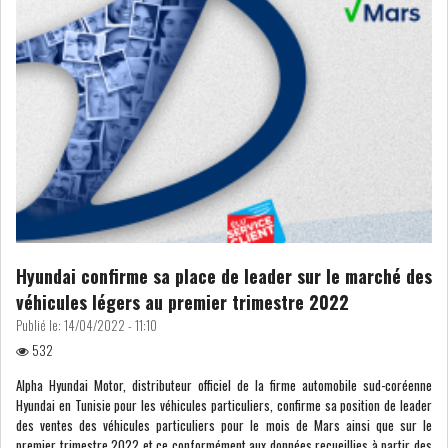
LE DÉFICIT COURANT SE
CREUSE À NOUVEAU,...
INS : L'INFLATION RECULE À
5,1% EN...
IRADA : PREMIER APPEL À
FONDATION POUR L...
Hyundai confirme sa place de leader sur le marché des
RSS
véhicules légers au premier trimestre 2022
Publié le:
14/04/2022 - 11:10
POLITIQUE
532
Alpha Hyundai Motor, distributeur officiel de la firme automobile sud-coréenne
Hyundai en Tunisie pour les véhicules particuliers, confirme sa position de leader
ELECTIONS
ACTUALITÉS
des ventes des véhicules particuliers pour le mois de Mars ainsi que sur le
PRÉSIDENTIELLES
GOUVERNEMENT
premier trimestre 2022 et ce conformément aux données recueillies à partir des