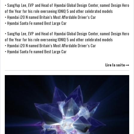
• SangYup Lee, EVP and Head of Hyundai Global Design Center, named Design Hero
of the Year for his role overseeing IONIQ 5 and other celebrated models
LEASING
LOGISTIQUE ET
• Hyundai i20 N named Britain’s Most Affordable Driver’s Car
TRANSPORT
• Hyundai Santa Fe named Best Large Car
• SangYup Lee, EVP and Head of Hyundai Global Design Center, named Design Hero
SANTÉ
TOURSIME
of the Year for his role overseeing IONIQ 5 and other celebrated models
• Hyundai i20 N named Britain’s Most Affordable Driver’s Car
• Hyundai Santa Fe named Best Large Car
DISTRIBUTION
COMPOSANTS
AUTOMOBILES
Lire la suite
CHIMIE
DISTRIBUTION
AUTOMOBILE
FINANCIER
IMMOBILIER
HOLDING
INDUSTRIEL
AGRO-ALIMENTAIRE
DIVERS