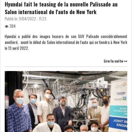
Hyundai fait le teasing de la nouvelle Palissade au
MICHKET SLAMA KHALDI
Salon international de l'auto de New York
REMPLACE SIHEM BOUG...
Publié le:
11/04/2022 - 11:23
384
RSS
Hyundai a publié des images teasers de son SUV Palisade considérablement
amélioré, avant le début du Salon international de l'auto qui se tiendra à New York
MAGHREB
le 13 avril 2022.
Lire la suite
ALGÉRIE
MAROC
LIBYE
MAURITANIE
MAURITANIE : MATTEL LANCE
SA SOLUTION DE...