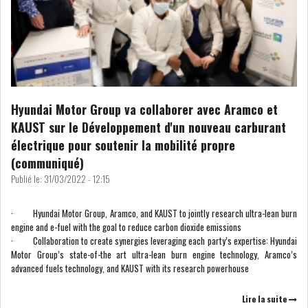
ATTIJARIWAFA BANK : LA
HAUSSE DES BÉNÉFI...
APRÈS LA SÉCHERESSE, LE
Hyundai Motor Group va collaborer avec Aramco et
MAGHREB VA VERS...
KAUST sur le Développement d'un nouveau carburant
électrique pour soutenir la mobilité propre
TRANSITION VERTE AU
(communiqué)
MAGHREB : ENTRE OPPO...
Publié le:
31/03/2022 - 12:15
RSS
· Hyundai Motor Group, Aramco, and KAUST to jointly research ultra-lean burn
engine and e-fuel with the goal to reduce carbon dioxide emissions
INTERNATIONAL
· Collaboration to create synergies leveraging each party’s expertise: Hyundai
Motor Group’s state-of-the art ultra-lean burn engine technology, Aramco’s
advanced fuels technology, and KAUST with its research powerhouse
MENA
AFRIQUE DU NORD
Lire la suite