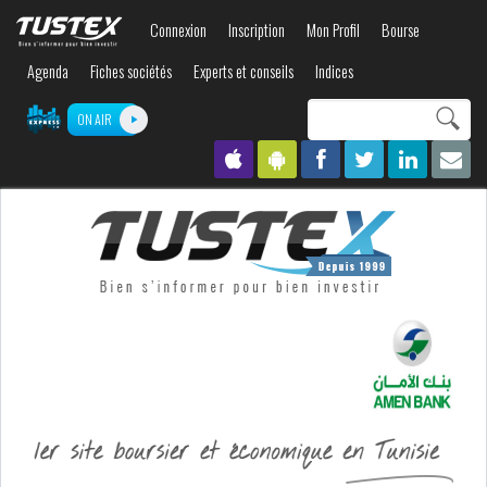
Aller au
Connexion
Inscription
Mon Profil
Bourse
contenu
principal
Agenda
Fiches sociétés
Experts et conseils
Indices
Search this site
ON AIR
Formulaire de
recherche