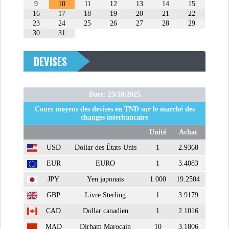
9
10
11
12
13
14
15
16
17
18
19
20
21
22
23
24
25
26
27
28
29
30
31
DEVISES
Date: 23/10/2025
Cours moyens des devises en TND sur le marché des
changes interbancaire
Unité
Achat
USD
Dollar des États-Unis
1
2.9368
EUR
EURO
1
3.4083
JPY
Yen japonais
1.000
19.2504
GBP
Livre Sterling
1
3.9179
CAD
Dollar canadien
1
2.1016
MAD
Dirham Marocain
10
3.1806