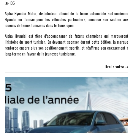
195
DE FINANCEMEN...
Alpha Hyundai Motor, distributeur officiel de la firme automobile sud-coréenne
Hyundai en Tunisie pour les véhicules particuliers, annonce son soutien aux
LE CALENDRIER FISCAL ET
joueurs de tennis tunisiens dans le Tunis open.
SOCIAL 2021: LES...
Alpha Hyundai est fière d’accompagner de futurs champions qui marqueront
l’histoire du sport tunisien. En devenant sponsor durant cette édition, la marque
RSS
renforce encore plus son positionnement sportif, et réaffirme son engagement à
long-terme en faveur de la jeunesse tunisienne.
ECONOMIE
Lire la suite
ACTUALITÉS
EMPLOI
ÉCONOMIQUES
PRIVATISATION
NOMINATION
ACTUALITÉS DES
DEVISES
SOCIÉTÉS