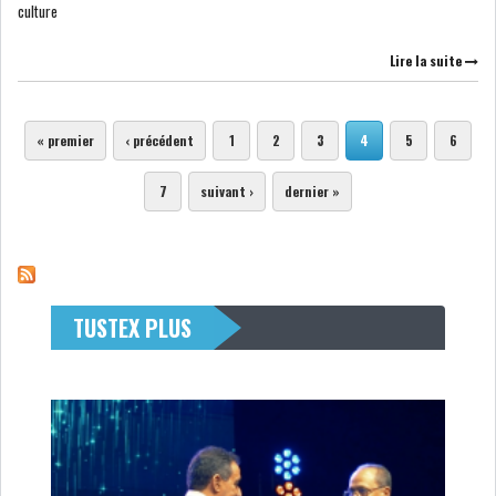
culture
Lire la suite
Pages
« premier
‹ précédent
1
2
3
4
5
6
7
suivant ›
dernier »
TUSTEX PLUS