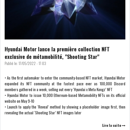
L’ATB RENFORCE SON
ENGAGEMENT AUPRÈS DES...
Hyundai Motor lance la première collection NFT
exclusive de métamobilité, "Shooting Star"
OFFICE PLAST : UNE LEVÉE DE
Publié le:
17/05/2022 - 17:03
FONDS AU SER...
• As the first automaker to enter the community-based NFT market, Hyundai Motor
expanded its NFT community at the fastest pace ever as 100,000 Discord
OFFICEPLAST : YASSINE ABID
members gathered in a week, selling out every ‘Hyundai x Meta Kongz’ NFT
ANIMERA UNE C...
• Hyundai Motor to issue 10,000 Ethereum-based Metamobility NFTs on its official
website on May 9-10
• Launch to apply the ‘Reveal’ method by showing a placeholder image first, then
ENNAKL LÈVE 60 MD SUR LE
revealing the actual ‘Shooting Star’ NFT images later
MARCHÉ OBLIGATA...
Lire la suite