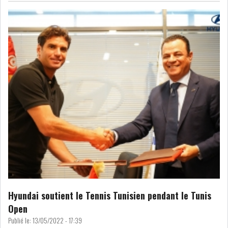
RSS
FINANCE
FISCALITE
ENTRÉE EN VIGUEUR DE LA
TAXE SUR LE PATR...
FISCALITÉ : LONGUE LISTE
DES ACTIVITÉS Q...
Hyundai soutient le Tennis Tunisien pendant le Tunis
Open
Publié le:
13/05/2022 - 17:39
BOURSE DE TUNIS : UN OUTIL