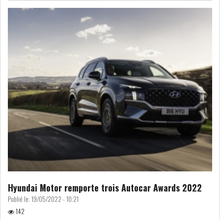
GRAPHIQUE TUNINDEX
GRAPHIQUE DU TUNINDEX
RSS ANALYSES QUOTIDIENNES
RSS ANALYSES HEBDOMADAIRES
RSS ZOOMS
SECTEURS
Hyundai Motor remporte trois Autocar Awards 2022
ASSURANCES
PHARMACEUTIQUE
Publié le:
19/05/2022 - 10:21
142
BANCAIRE
AUDIOVISUEL