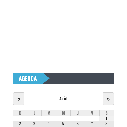
AGENDA
«
»
Août
D
L
M
M
J
V
S
1
2
3
4
5
6
7
8