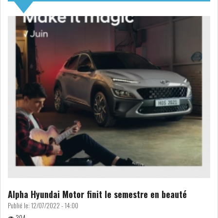
NOMINATIONS
NOTATION
PRIVATISATION & OPV
RAPPORTS DE GESTION
INDICATEURS
DIVERS
INTERMÉDIAIRES
OPINION
ANALYSE MARCHÉ
SONDAGES
COMMUNIQUÉS DE
PRESSE
Alpha Hyundai Motor finit le semestre en beauté
Publié le:
12/07/2022 - 14:00
BOURSE DE TUNIS : UN BILAN
HEBDOMADAIRE...
304