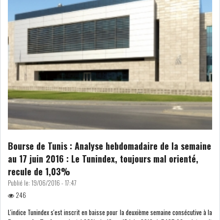
L’ATB RENFORCE SON
ENGAGEMENT AUPRÈS DES...
OFFICE PLAST : UNE LEVÉE DE
FONDS AU SER...
OFFICEPLAST : YASSINE ABID
Bourse de Tunis : Analyse hebdomadaire de la semaine
ANIMERA UNE C...
au 17 juin 2016 : Le Tunindex, toujours mal orienté,
recule de 1,03%
Publié le:
19/06/2016 - 17:47
ENNAKL LÈVE 60 MD SUR LE
246
MARCHÉ OBLIGATA...
L'indice Tunindex s'est inscrit en baisse pour la deuxième semaine consécutive à la