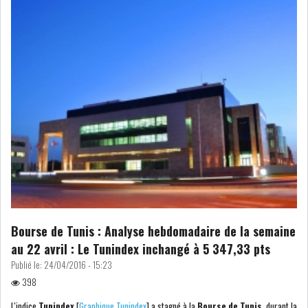
Bourse de Tunis : Analyse hebdomadaire de la semaine
au 22 avril : Le Tunindex inchangé à 5 347,33 pts
Publié le:
24/04/2016 - 15:23
398
L'indice
Tunindex
[
Graphique Tunindex
] a stagné à la
Bourse de Tunis
, durant la