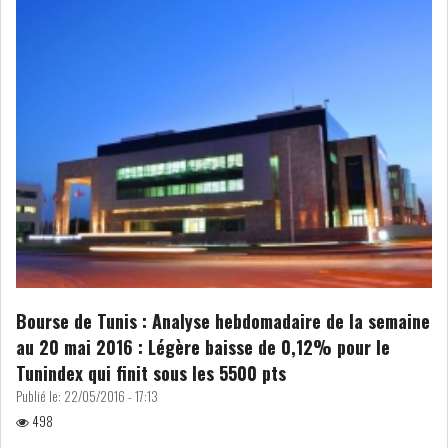
MICHKET SLAMA KHALDI
REMPLACE SIHEM BOUG...
RSS
MAGHREB
ALGÉRIE
MAROC
LIBYE
MAURITANIE
Bourse de Tunis : Analyse hebdomadaire de la semaine
au 20 mai 2016 : Légère baisse de 0,12% pour le
Tunindex qui finit sous les 5500 pts
Publié le:
22/05/2016 - 17:13
MAURITANIE : MATTEL LANCE
498
SA SOLUTION DE...