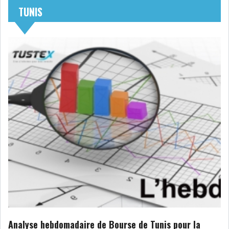
TUNIS
NOMINATIONS
NOTATION
PRIVATISATION & OPV
RAPPORTS DE GESTION
INDICATEURS
DIVERS
INTERMÉDIAIRES
OPINION
ANALYSE MARCHÉ
SONDAGES
COMMUNIQUÉS DE
PRESSE
BOURSE DE TUNIS : UN BILAN
Analyse hebdomadaire de Bourse de Tunis pour la
HEBDOMADAIRE...