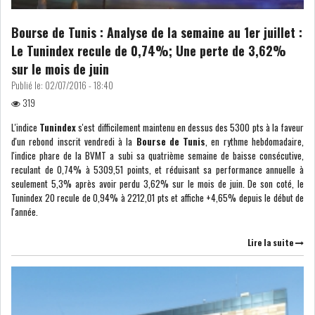
Bourse de Tunis : Analyse de la semaine au 1er juillet :
LEASING
LOGISTIQUE ET
Le Tunindex recule de 0,74%; Une perte de 3,62%
TRANSPORT
sur le mois de juin
Publié le:
02/07/2016 - 18:40
SANTÉ
TOURSIME
319
DISTRIBUTION
COMPOSANTS
L'indice
Tunindex
s'est difficilement maintenu en dessus des 5300 pts à la faveur
AUTOMOBILES
d'un rebond inscrit vendredi à la
Bourse de Tunis
, en rythme hebdomadaire,
l'indice phare de la BVMT a subi sa quatrième semaine de baisse consécutive,
reculant de 0,74% à 5309,51 points, et réduisant sa performance annuelle à
CHIMIE
DISTRIBUTION
seulement 5,3% après avoir perdu 3,62% sur le mois de juin. De son coté, le
AUTOMOBILE
Tunindex 20 recule de 0,94% à 2212,01 pts et affiche +4,65% depuis le début de
l'année.
FINANCIER
IMMOBILIER
Lire la suite
HOLDING
INDUSTRIEL
AGRO-ALIMENTAIRE
DIVERS