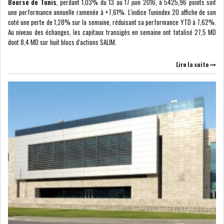
RSS
Bourse de Tunis
, perdant 1,03% du 13 au 17 juin 2016, à 5425,96 points soit
une performance annuelle ramenée à +7,61%. L'indice Tunindex 20 affiche de son
coté une perte de 1,28% sur la semaine, réduisant sa performance YTD à 7,62%.
FINANCE
Au niveau des échanges, les capitaux transigés en semaine ont totalisé 27,5 MD
dont 8,4 MD sur huit blocs d'actions SALIM.
Lire la suite
FISCALITE
ENTRÉE EN VIGUEUR DE LA
TAXE SUR LE PATR...
FISCALITÉ : LONGUE LISTE
DES ACTIVITÉS Q...
BOURSE DE TUNIS : UN OUTIL