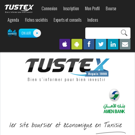
Aller au
Connexion
Inscription
Mon Profil
Bourse
contenu
principal
Agenda
Fiches sociétés
Experts et conseils
Indices
Search this site
ON AIR
Formulaire de
recherche