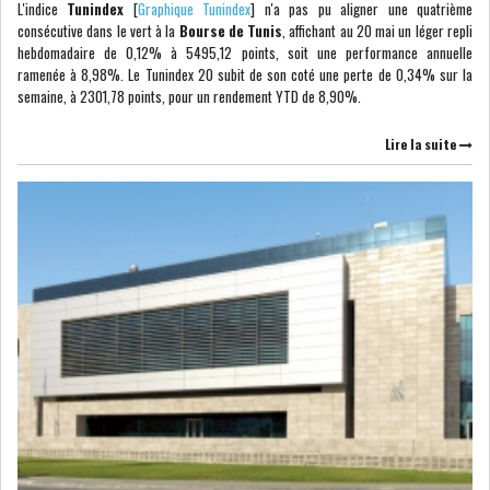
L'indice
Tunindex
[
Graphique Tunindex
] n'a pas pu aligner une quatrième
consécutive dans le vert à la
Bourse de Tunis
, affichant au 20 mai un léger repli
hebdomadaire de 0,12% à 5495,12 points, soit une performance annuelle
ATTIJARIWAFA BANK : LA
ramenée à 8,98%. Le Tunindex 20 subit de son coté une perte de 0,34% sur la
HAUSSE DES BÉNÉFI...
semaine, à 2301,78 points, pour un rendement YTD de 8,90%.
Lire la suite
APRÈS LA SÉCHERESSE, LE
MAGHREB VA VERS...
TRANSITION VERTE AU
MAGHREB : ENTRE OPPO...
RSS
INTERNATIONAL
MENA
AFRIQUE DU NORD