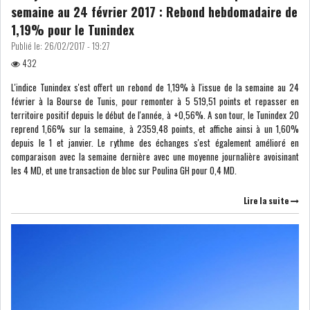
semaine au 24 février 2017 : Rebond hebdomadaire de
1,19% pour le Tunindex
LE CMF ET LA BANQUE DE
Publié le:
26/02/2017 - 19:27
FRANCE RENFORCENT...
432
L'indice Tunindex s'est offert un rebond de 1,19% à l'issue de la semaine au 24
février à la Bourse de Tunis, pour remonter à 5 519,51 points et repasser en
OFFICEPLAST CHERCHE DEUX
territoire positif depuis le début de l'année, à +0,56%. A son tour, le Tunindex 20
ADMINISTRATEURS...
reprend 1,66% sur la semaine, à 2359,48 points, et affiche ainsi à un 1,60%
depuis le 1 et janvier. Le rythme des échanges s'est également amélioré en
comparaison avec la semaine dernière avec une moyenne journalière avoisinant
L’ATB RENFORCE SON
les 4 MD, et une transaction de bloc sur Poulina GH pour 0,4 MD.
ENGAGEMENT AUPRÈS DES...
Lire la suite
RSS
COTATION ET ANALYSES
FICHES SOCIÉTÉS