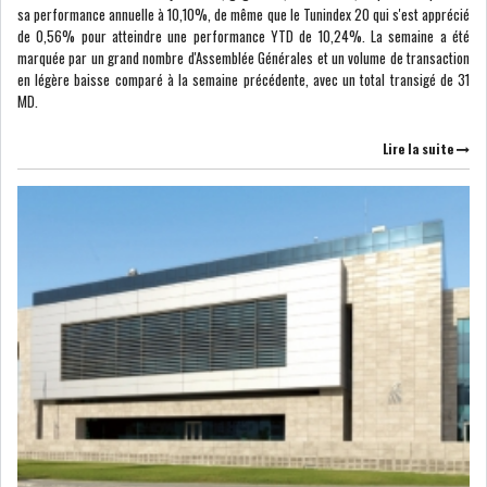
sa performance annuelle à 10,10%, de même que le Tunindex 20 qui s'est apprécié
de 0,56% pour atteindre une performance YTD de 10,24%. La semaine a été
LE DÉFICIT COURANT SE
marquée par un grand nombre d'Assemblée Générales et un volume de transaction
CREUSE À NOUVEAU,...
en légère baisse comparé à la semaine précédente, avec un total transigé de 31
MD.
INS : L'INFLATION RECULE À
Lire la suite
5,1% EN...
IRADA : PREMIER APPEL À
FONDATION POUR L...
RSS
POLITIQUE
ELECTIONS
ACTUALITÉS
PRÉSIDENTIELLES
GOUVERNEMENT