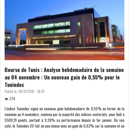
COURS DU JOUR
ANALYSE QUOTIDIENNE
ANALYSE HEBDOMADAIRE
ZOOM ENTREPRISE
Bourse de Tunis : Analyse hebdomadaire de la semaine
HISTORIQUE DES ZOOMS
au 04 novembre : Un nouveau gain de 0,55% pour le
Tunindex
ARCHIVES DES COURS
Publié le:
06/11/2016 - 18:01
294
HISTORIQUE ANALYSES HEBDOMADAIRES
L'indice Tunindex signe un nouveau gain hebdomadaire de 0,55% au terme de la
semaine au 4 novembre, soutenu par la majorité des indices sectoriels, pour finit à
5509,19 points, portant à 9,26% sa performance depuis le 1er janvier. De son
SICAV
coté, le Tunindex 20 fait un peu mieux avec un gain de 0,63% sur la semaine et un