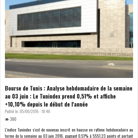
LOI DE FINANCE
ENERGIE
MATIÈRES PREMIÈRES
RATING
MÉDIAS
EDUCATION
TOURISME
DONNÉES
MACROÉCONOMIQUES
Bourse de Tunis : Analyse hebdomadaire de la semaine
au 03 juin : Le Tunindex prend 0,51% et affiche
+10,10% depuis le début de l'année
Publié le:
05/06/2016 - 18:46
380
HAUSSE DES RÉSERVES DE
DEVISES À 97 JOUR...
L'indice Tunindex s'est de nouveau inscrit en hausse en rythme hebdomadaire au
terme de la semaine au 03 juin 2016, gagnant 0,51% à 5551,23 points et portant