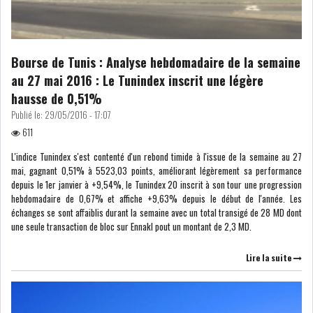
DIVERS
ASSEMBLÉE DES
REPRÉSENTANTS DU
PEUPLE (ARP)
Bourse de Tunis : Analyse hebdomadaire de la semaine
au 27 mai 2016 : Le Tunindex inscrit une légère
hausse de 0,51%
Publié le:
29/05/2016 - 17:07
611
SAIED LIMOGE LA MINISTRE DE
L'indice Tunindex s'est contenté d'un rebond timide à l'issue de la semaine au 27
L'INDUS...
mai, gagnant 0,51% à 5523,03 points, améliorant légèrement sa performance
depuis le 1er janvier à +9,54%, le Tunindex 20 inscrit à son tour une progression
hebdomadaire de 0,67% et affiche +9,63% depuis le début de l'année. Les
SLAH ZOUARI NOMMÉ
échanges se sont affaiblis durant la semaine avec un total transigé de 28 MD dont
MINISTRE DE L'ÉQU...
une seule transaction de bloc sur Ennakl pout un montant de 2,3 MD.
Lire la suite
SARRA ZAAFRANI ZENZRI
NOUVELLE CHEFFE DU...