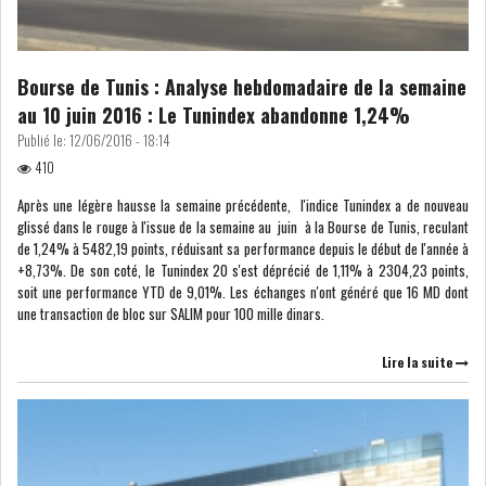
DE FINANCEMEN...
Bourse de Tunis : Analyse hebdomadaire de la semaine
LE CALENDRIER FISCAL ET
SOCIAL 2021: LES...
au 10 juin 2016 : Le Tunindex abandonne 1,24%
Publié le:
12/06/2016 - 18:14
RSS
410
Après une légère hausse la semaine précédente, l'indice Tunindex a de nouveau
ECONOMIE
glissé dans le rouge à l'issue de la semaine au juin à la Bourse de Tunis, reculant
de 1,24% à 5482,19 points, réduisant sa performance depuis le début de l'année à
+8,73%. De son coté, le Tunindex 20 s'est déprécié de 1,11% à 2304,23 points,
soit une performance YTD de 9,01%. Les échanges n'ont généré que 16 MD dont
ACTUALITÉS
EMPLOI
une transaction de bloc sur SALIM pour 100 mille dinars.
ÉCONOMIQUES
Lire la suite
PRIVATISATION
NOMINATION
ACTUALITÉS DES
DEVISES
SOCIÉTÉS