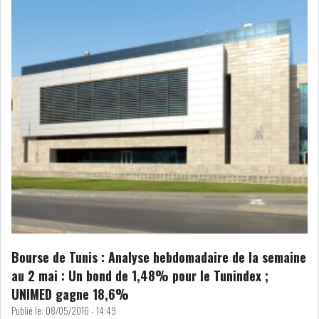
LE PÉTROLE SE STABILISE
SOUS LES 80 DOLL...
DANS UNE ÈRE DE FAIBLE
CROISSANCE, L...
RSS
INTERVIEWS
TUSTEX PLUS
Bourse de Tunis : Analyse hebdomadaire de la semaine
au 2 mai : Un bond de 1,48% pour le Tunindex ;
UNIMED gagne 18,6%
Publié le:
08/05/2016 - 14:49