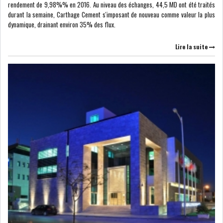
rendement de 9,98%% en 2016. Au niveau des échanges, 44,5 MD ont été traités
GRAPHIQUE TUNINDEX
durant la semaine, Carthage Cement s'imposant de nouveau comme valeur la plus
dynamique, drainant environ 35% des flux.
Lire la suite
GRAPHIQUE DU TUNINDEX
RSS ANALYSES QUOTIDIENNES
RSS ANALYSES HEBDOMADAIRES
RSS ZOOMS
SECTEURS
ASSURANCES
PHARMACEUTIQUE
BANCAIRE
AUDIOVISUEL