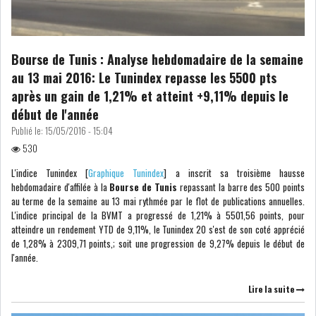
USA & CANADA
AFRIQUE
SUBSAHARIENNE
Bourse de Tunis : Analyse hebdomadaire de la semaine
EUROPE
ASIE
au 13 mai 2016: Le Tunindex repasse les 5500 pts
après un gain de 1,21% et atteint +9,11% depuis le
début de l'année
AMÉRIQUE LATINE
RESTE DU MONDE
Publié le:
15/05/2016 - 15:04
530
L'indice Tunindex [
Graphique Tunindex
] a inscrit sa troisième hausse
hebdomadaire d'affilée à la
Bourse de Tunis
repassant la barre des 500 points
au terme de la semaine au 13 mai rythmée par le flot de publications annuelles.
LE PÉTROLE REPART À LA
L'indice principal de la BVMT a progressé de 1,21% à 5501,56 points, pour
HAUSSE APRÈS LA P...
atteindre un rendement YTD de 9,11%, le Tunindex 20 s'est de son coté apprécié
de 1,28% à 2309,71 points,; soit une progression de 9,27% depuis le début de
l'année.
LES PRIX ALIMENTAIRES
MONDIAUX AU PLUS H...
Lire la suite