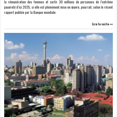
la rémunération des femmes et sortir 30 millions de personnes de l’extrême
DE FINANCEMEN...
pauvreté d’ici 2035, si elle est pleinement mise en œuvre, pourrait, selon le récent
rapport publiée par la Banque mondiale.
LE CALENDRIER FISCAL ET
Lire la suite
SOCIAL 2021: LES...
RSS
ECONOMIE
ACTUALITÉS
EMPLOI
ÉCONOMIQUES
PRIVATISATION
NOMINATION
ACTUALITÉS DES
DEVISES
SOCIÉTÉS