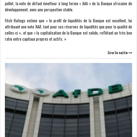
juillet, la note de défaut émetteur à long terme « AAA » de la Banque africaine de
développement, avec une perspective stable.
DIVERS
ASSEMBLÉE DES
REPRÉSENTANTS DU
Fitch Ratings estime que « le profil de liquidités de la Banque est excellent, lui
PEUPLE (ARP)
attribuant une note 'AAA', tant pour ses réserves de liquidités que pour la qualité de
celles-ci », et que « la capitalisation de la Banque est solide, reflétant un très bon
ratio entre capitaux propres et actifs. »
Lire la suite
SAIED LIMOGE LA MINISTRE DE
L'INDUS...
SLAH ZOUARI NOMMÉ
MINISTRE DE L'ÉQU...
SARRA ZAAFRANI ZENZRI
NOUVELLE CHEFFE DU...