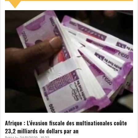
NOMINATIONS
NOTATION
PRIVATISATION & OPV
RAPPORTS DE GESTION
INDICATEURS
DIVERS
INTERMÉDIAIRES
OPINION
ANALYSE MARCHÉ
SONDAGES
COMMUNIQUÉS DE
PRESSE
Afrique : L'évasion fiscale des multinationales coûte
23,2 milliards de dollars par an
BOURSE DE TUNIS : LE
TUNINDEX RESTE MAL...
Publié le:
24/11/2020 - 10:23