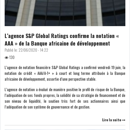
MICHKET SLAMA KHALDI
REMPLACE SIHEM BOUG...
RSS
L’agence S&P Global Ratings confirme la notation «
AAA » de la Banque africaine de développement
MAGHREB
Publié le:
22/06/2020 - 14:22
130
ALGÉRIE
MAROC
L’agence de notation financière S&P Global Ratings a confirmé vendredi 19 juin, la
notation de crédit « AAA/A-1+ » à court et long terme attribuée à la Banque
africaine de développement, assortie d’une perspective stable.
LIBYE
MAURITANIE
L’agence de notation a évalué de manière positive le profil de risque de la Banque,
l’adéquation de ses fonds propres, la solidité de sa stratégie de financement et de
son niveau de liquidité, le soutien très fort de ses actionnaires ainsi que
l’adéquation de son système de gouvernance et de gestion.
MAURITANIE : MATTEL LANCE
Lire la suite
SA SOLUTION DE...