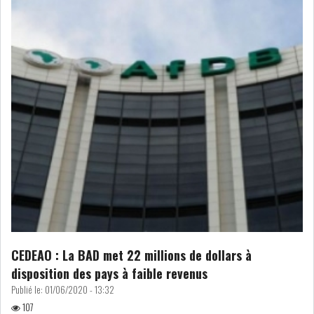
ATTIJARIWAFA BANK : LA
HAUSSE DES BÉNÉFI...
APRÈS LA SÉCHERESSE, LE
MAGHREB VA VERS...
TRANSITION VERTE AU
MAGHREB : ENTRE OPPO...
RSS
INTERNATIONAL
CEDEAO : La BAD met 22 millions de dollars à
disposition des pays à faible revenus
Publié le:
01/06/2020 - 13:32
MENA
AFRIQUE DU NORD
107