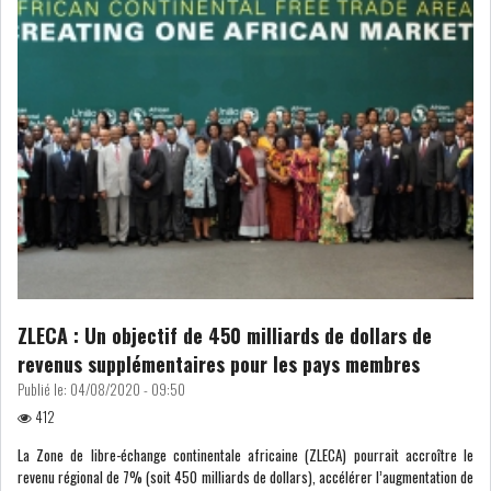
RSS
FINANCE
FISCALITE
ENTRÉE EN VIGUEUR DE LA
TAXE SUR LE PATR...
ZLECA : Un objectif de 450 milliards de dollars de
revenus supplémentaires pour les pays membres
FISCALITÉ : LONGUE LISTE
Publié le:
04/08/2020 - 09:50
DES ACTIVITÉS Q...
412
La Zone de libre-échange continentale africaine (ZLECA) pourrait accroître le
revenu régional de 7% (soit 450 milliards de dollars), accélérer l’augmentation de
BOURSE DE TUNIS : UN OUTIL