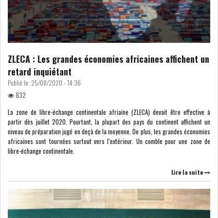
OFFICE PLAST : UNE LEVÉE DE
ZLECA : Les grandes économies africaines affichent un
FONDS AU SER...
retard inquiétant
Publié le:
25/08/2020 - 14:36
832
OFFICEPLAST : YASSINE ABID
ANIMERA UNE C...
La zone de libre-échange continentale afriaine (ZLECA) devait être effective à
partir dès juillet 2020. Pourtant, la plupart des pays du continent affichent un
niveau de préparation jugé en deçà de la moyenne. De plus, les grandes économies
africaines sont tournées surtout vers l’extérieur. Un comble pour une zone de
ENNAKL LÈVE 60 MD SUR LE
libre-échange continentale.
MARCHÉ OBLIGATA...
Lire la suite
SIAME : LES TENSIONS
GÉOPOLITIQUES ET LE...