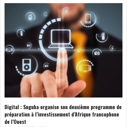
GRAPHIQUE TUNINDEX
GRAPHIQUE DU TUNINDEX
RSS ANALYSES QUOTIDIENNES
RSS ANALYSES HEBDOMADAIRES
RSS ZOOMS
SECTEURS
Digital : Suguba organise son deuxième programme de
ASSURANCES
PHARMACEUTIQUE
préparation à l’investissement d’Afrique francophone
de l’Ouest
BANCAIRE
AUDIOVISUEL