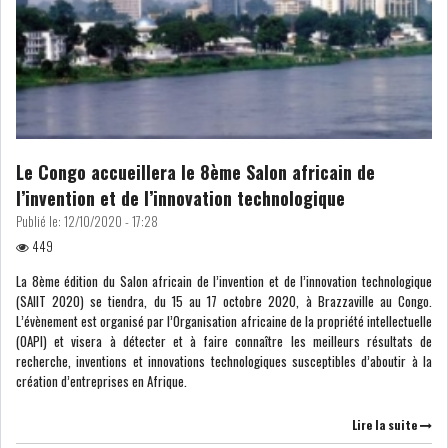
COURS DU JOUR
ANALYSE QUOTIDIENNE
ANALYSE HEBDOMADAIRE
Le Congo accueillera le 8ème Salon africain de
l’invention et de l’innovation technologique
ZOOM ENTREPRISE
Publié le:
12/10/2020 - 17:28
449
HISTORIQUE DES ZOOMS
La 8ème édition du Salon africain de l’invention et de l’innovation technologique
(SAIIT 2020) se tiendra, du 15 au 17 octobre 2020, à Brazzaville au Congo.
ARCHIVES DES COURS
L’évènement est organisé par l’Organisation africaine de la propriété intellectuelle
(OAPI) et visera à détecter et à faire connaître les meilleurs résultats de
recherche, inventions et innovations technologiques susceptibles d’aboutir à la
HISTORIQUE ANALYSES HEBDOMADAIRES
création d’entreprises en Afrique.
SICAV
Lire la suite