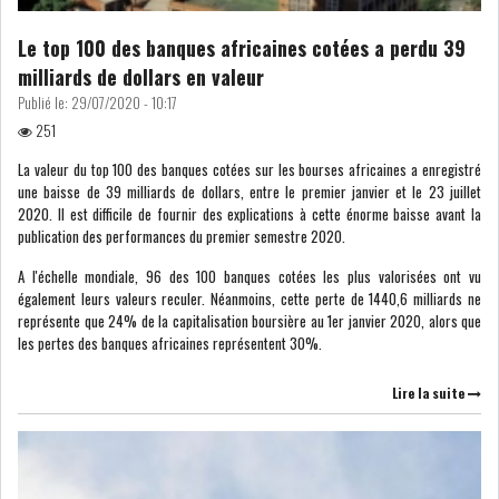
LOI DE FINANCE
ENERGIE
Le top 100 des banques africaines cotées a perdu 39
milliards de dollars en valeur
MATIÈRES PREMIÈRES
RATING
Publié le:
29/07/2020 - 10:17
251
MÉDIAS
EDUCATION
La valeur du top 100 des banques cotées sur les bourses africaines a enregistré
une baisse de 39 milliards de dollars, entre le premier janvier et le 23 juillet
TOURISME
2020. Il est difficile de fournir des explications à cette énorme baisse avant la
publication des performances du premier semestre 2020.
DONNÉES
A l'échelle mondiale, 96 des 100 banques cotées les plus valorisées ont vu
MACROÉCONOMIQUES
également leurs valeurs reculer. Néanmoins, cette perte de 1440,6 milliards ne
représente que 24% de la capitalisation boursière au 1er janvier 2020, alors que
les pertes des banques africaines représentent 30%.
Lire la suite
HAUSSE DES RÉSERVES DE
DEVISES À 97 JOUR...