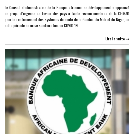
Le Conseil d’administration de la Banque africaine de développement a approuvé
USA & CANADA
AFRIQUE
un projet d’urgence en faveur des pays à faible revenu membres de la CEDEAO
SUBSAHARIENNE
pour le renforcement des systèmes de santé de la Gambie, du Mali et du Niger, en
cette période de crise sanitaire liée au COVID-19.
EUROPE
ASIE
Lire la suite
AMÉRIQUE LATINE
RESTE DU MONDE
LE PÉTROLE SE STABILISE
SOUS LES 80 DOLL...
DANS UNE ÈRE DE FAIBLE
CROISSANCE, L...