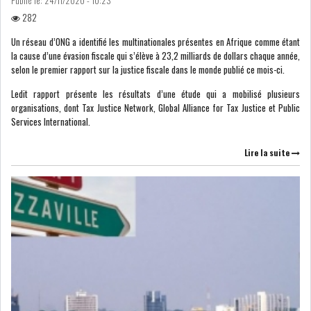
282
Un réseau d’ONG a identifié les multinationales présentes en Afrique comme étant
BOURSE DE TUNIS : LE
la cause d’une évasion fiscale qui s’élève à 23,2 milliards de dollars chaque année,
TUNINDEX GLISSE LÉG...
selon le premier rapport sur la justice fiscale dans le monde publié ce mois-ci.
Ledit rapport présente les résultats d’une étude qui a mobilisé plusieurs
organisations, dont Tax Justice Network, Global Alliance for Tax Justice et Public
BOURSE DE TUNIS : LE REVENU
Services International.
GLOBAL DES S...
Lire la suite
BOURSE DE TUNIS : LE
TUNINDEX SE MAINTIE...
RSS
COTATION ET ANALYSES
FICHES SOCIÉTÉS