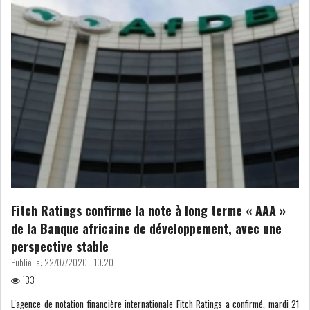
LE DÉFICIT COURANT SE
CREUSE À NOUVEAU,...
INS : L'INFLATION RECULE À
5,1% EN...
IRADA : PREMIER APPEL À
FONDATION POUR L...
RSS
Fitch Ratings confirme la note à long terme « AAA »
de la Banque africaine de développement, avec une
POLITIQUE
perspective stable
Publié le:
22/07/2020 - 10:20
133
ELECTIONS
ACTUALITÉS
PRÉSIDENTIELLES
GOUVERNEMENT
L'agence de notation financière internationale Fitch Ratings a confirmé, mardi 21