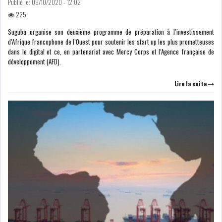
Publié le:
09/10/2020 - 12:02
225
LEASING
LOGISTIQUE ET
Suguba organise son deuxième programme de préparation à l’investissement
TRANSPORT
d’Afrique francophone de l’Ouest pour soutenir les start up les plus prometteuses
dans le digital et ce, en partenariat avec Mercy Corps et l’Agence française de
développement (AFD).
SANTÉ
TOURSIME
Lire la suite
DISTRIBUTION
COMPOSANTS
AUTOMOBILES
CHIMIE
DISTRIBUTION
AUTOMOBILE
FINANCIER
IMMOBILIER
HOLDING
INDUSTRIEL
AGRO-ALIMENTAIRE
DIVERS