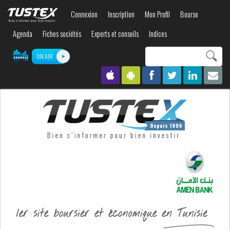
Aller au
Connexion
Inscription
Mon Profil
Bourse
contenu
principal
Agenda
Fiches sociétés
Experts et conseils
Indices
Search this site
ON AIR
Formulaire de
recherche