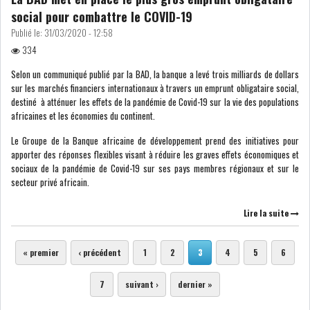
social pour combattre le COVID-19
Publié le:
31/03/2020 - 12:58
334
Selon un communiqué publié par la BAD, la banque a levé trois milliards de dollars
sur les marchés financiers internationaux à travers un emprunt obligataire social,
destiné à atténuer les effets de la pandémie de Covid-19 sur la vie des populations
africaines et les économies du continent.
Le Groupe de la Banque africaine de développement prend des initiatives pour
apporter des réponses flexibles visant à réduire les graves effets économiques et
sociaux de la pandémie de Covid-19 sur ses pays membres régionaux et sur le
secteur privé africain.
Lire la suite
Pages
« premier
‹ précédent
1
2
3
4
5
6
7
suivant ›
dernier »