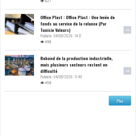
627
ATTIJARIWAFA BANK : LA
Office Plast : Office Plast : Une levée de
HAUSSE DES BÉNÉFI...
fonds au service de la relance (Par
Tunisie Valeurs)
Publié le :
04/08/2026 - 14:17
APRÈS LA SÉCHERESSE, LE
498
MAGHREB VA VERS...
Rebond de la production industrielle,
mais plusieurs secteurs restent en
TRANSITION VERTE AU
difficulté
MAGHREB : ENTRE OPPO...
Publié le :
04/08/2026 - 11:49
459
RSS
Plus
INTERNATIONAL
MENA
AFRIQUE DU NORD