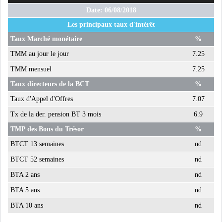
Date: 06/08/2018
Les principaux taux d'intérêt
Taux Marché monétaire
%
TMM au jour le jour
7.25
TMM mensuel
7.25
Taux directeurs de la BCT
%
Taux d'Appel d'Offres
7.07
Tx de la der. pension BT 3 mois
6.9
TMP des Bons du Trésor
%
BTCT 13 semaines
nd
BTCT 52 semaines
nd
BTA 2 ans
nd
BTA 5 ans
nd
BTA 10 ans
nd