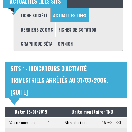
ACTUALITÉS LIÉES SITS
NOMINATIONS
NOTATION
(ONGLET ACTIF)
FICHE SOCIÉTÉ
ACTUALITÉS LIÉES
PRIVATISATION & OPV
RAPPORTS DE GESTION
DERNIERS ZOOMS
FICHES DE COTATION
GRAPHIQUE BÊTA
OPINION
INDICATEURS
DIVERS
INTERMÉDIAIRES
OPINION
ANALYSE MARCHÉ
SITS : - INDICATEURS D’ACTIVITÉ
TRIMESTRIELS ARRÊTÉS AU 31/03/2006.
SONDAGES
COMMUNIQUÉS DE
PRESSE
[SUITE]
Date: 15/01/2019
Unité monétaire: TND
Valeur nominale
1
Nbre d'actions
15 600 000
BOURSE DE TUNIS : UN BILAN
HEBDOMADAIRE...