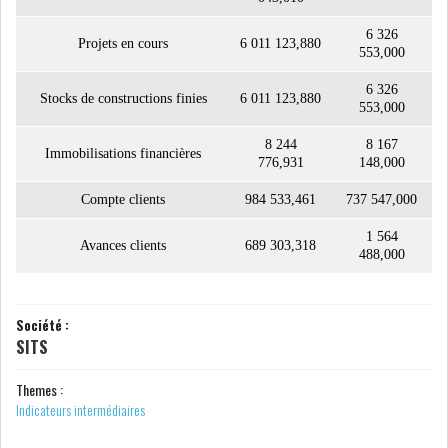
GRAPHIQUE TUNINDEX
6 326
Projets en cours
6 011 123,880
553,000
6 326
Stocks de constructions finies
6 011 123,880
553,000
GRAPHIQUE DU TUNINDEX
8 244
8 167
Immobilisations financières
776,931
148,000
Compte clients
984 533,461
737 547,000
RSS ANALYSES QUOTIDIENNES
1 564
Avances clients
689 303,318
RSS ANALYSES HEBDOMADAIRES
488,000
RSS ZOOMS
SECTEURS
Société :
SITS
Themes :
ASSURANCES
PHARMACEUTIQUE
Indicateurs intermédiaires
BANCAIRE
AUDIOVISUEL