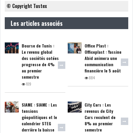
© Copyright Tustex
LEASING
LOGISTIQUE ET
Les articles associés
TRANSPORT
SANTÉ
TOURSIME
Bourse de Tunis :
Office Plast :
Le revenu global
Officeplast : Yassine
DISTRIBUTION
COMPOSANTS
des sociétés cotées
Abid animera une
AUTOMOBILES
progresse de 4%
communication
au premier
financière le 5 août
CHIMIE
DISTRIBUTION
semestre
884
AUTOMOBILE
109
FINANCIER
IMMOBILIER
SIAME : SIAME : Les
City Cars : Les
tensions
revenus de City
HOLDING
INDUSTRIEL
géopolitiques et le
Cars reculent de
calendrier STEG
8% au premier
AGRO-ALIMENTAIRE
DIVERS
derrière la baisse
semestre