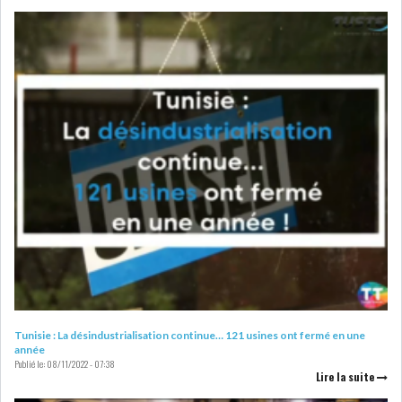
LOI DE FINANCE
ENERGIE
MATIÈRES PREMIÈRES
RATING
MÉDIAS
EDUCATION
TOURISME
DONNÉES
MACROÉCONOMIQUES
Tunisie : La désindustrialisation continue… 121 usines ont fermé en une
HAUSSE DES RÉSERVES DE
année
Publié le:
08/11/2022 - 07:38
DEVISES À 97 JOUR...
Lire la suite