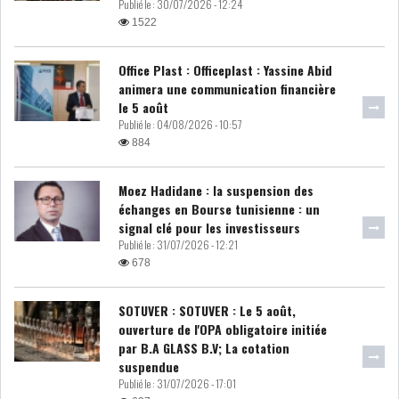
Publié le :
30/07/2026 - 12:24
MICHKET SLAMA KHALDI
1522
REMPLACE SIHEM BOUG...
Office Plast : Officeplast : Yassine Abid
RSS
animera une communication financière
le 5 août
Publié le :
04/08/2026 - 10:57
MAGHREB
884
Moez Hadidane : la suspension des
ALGÉRIE
MAROC
échanges en Bourse tunisienne : un
signal clé pour les investisseurs
Publié le :
31/07/2026 - 12:21
LIBYE
MAURITANIE
678
SOTUVER : SOTUVER : Le 5 août,
ouverture de l'OPA obligatoire initiée
par B.A GLASS B.V; La cotation
MAURITANIE : MATTEL LANCE
suspendue
SA SOLUTION DE...
Publié le :
31/07/2026 - 17:01