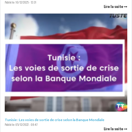
Publié le:
10/12/2025 - 12:31
DE FINANCEMEN...
Lire la suite
LE CALENDRIER FISCAL ET
SOCIAL 2021: LES...
RSS
ECONOMIE
ACTUALITÉS
EMPLOI
ÉCONOMIQUES
PRIVATISATION
NOMINATION
ACTUALITÉS DES
DEVISES
Tunisie : Les voies de sortie de crise selon la Banque Mondiale
Publié le:
05/12/2022 - 08:47
SOCIÉTÉS
Lire la suite