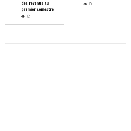
des revenus au
110
premier semestre
112
L’ATB RENFORCE SON
ENGAGEMENT AUPRÈS DES...
OFFICE PLAST : UNE LEVÉE DE
FONDS AU SER...
OFFICEPLAST : YASSINE ABID
ANIMERA UNE C...
ENNAKL LÈVE 60 MD SUR LE
MARCHÉ OBLIGATA...