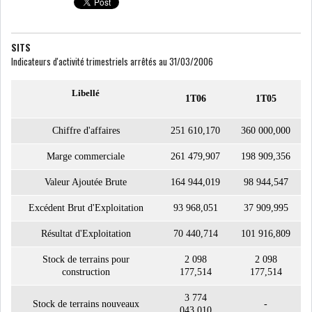
COURS DU JOUR
SITS
Indicateurs d'activité trimestriels arrêtés au 31/03/2006
ANALYSE QUOTIDIENNE
Libellé
1T06
1T05
ANALYSE HEBDOMADAIRE
Chiffre d'affaires
251 610,170
360 000,000
ZOOM ENTREPRISE
Marge commerciale
261 479,907
198 909,356
HISTORIQUE DES ZOOMS
Valeur Ajoutée Brute
164 944,019
98 944,547
Excédent Brut d'Exploitation
93 968,051
37 909,995
ARCHIVES DES COURS
Résultat d'Exploitation
70 440,714
101 916,809
HISTORIQUE ANALYSES HEBDOMADAIRES
Stock de terrains pour
2 098
2 098
construction
177,514
177,514
SICAV
3 774
Stock de terrains nouveaux
-
043,010