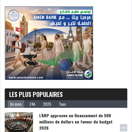
DIVERS
ASSEMBLÉE DES
REPRÉSENTANTS DU
PEUPLE (ARP)
SAIED LIMOGE LA MINISTRE DE
L'INDUS...
SLAH ZOUARI NOMMÉ
LES PLUS POPULAIRES
MINISTRE DE L'ÉQU...
Un mois
24h
2025
Tous
SARRA ZAAFRANI ZENZRI
L'ARP approuve un financement de 500
NOUVELLE CHEFFE DU...
millions de dollars en faveur du budget
2026