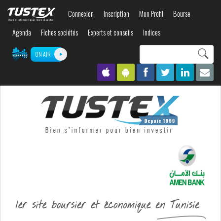
Aller au
Connexion
Inscription
Mon Profil
Bourse
contenu
principal
Agenda
Fiches sociétés
Experts et conseils
Indices
Search this site
ON AIR
Formulaire de
recherche