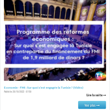
LE DÉFICIT COURANT SE
CREUSE À NOUVEAU,...
INS : L'INFLATION RECULE À
5,1% EN...
IRADA : PREMIER APPEL À
FONDATION POUR L...
RSS
POLITIQUE
Economie - FMI : Sur quoi s’est engagée la Tunisie ? (Vidéo)
Publié le:
26/10/2022 - 07:50
Lire la suite
ELECTIONS
ACTUALITÉS
Voir plus
PRÉSIDENTIELLES
GOUVERNEMENT