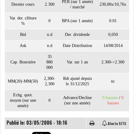
PER (sur 1 année)
Dernier cours
2.300
230,00x/10,76x
/ marché
Var. der. clôture
LE CMF ET LA BANQUE DE
0
BPA (sur 1 année)
0.01
%
FRANCE RENFORCENT...
Bid
n.d
Der. dividende
0,050
Ask
n.d
Date Distribution
14/08/2014
OFFICEPLAST CHERCHE DEUX
ADMINISTRATEURS...
35
Cap. Boursière
880
Var. sur 1 an
2.300->2.300
000
L’ATB RENFORCE SON
2,300-
Rdt ajusté depuis
ENGAGEMENT AUPRÈS DES...
MM(20)-MM(50)
nc
2,300
le 31/12/2025
RSS
Echg. quot.
Advance/Decline
0 hausses
/
0
moyen (sur une
0
(sur une année)
baisses
année)
COTATION ET ANALYSES
Publié le: 03/05/2006 - 18:16
Alerte SITS
FICHES SOCIÉTÉS