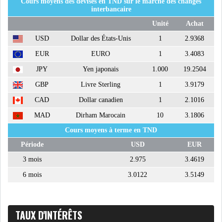
Cours moyens des devises en TND sur le marché des changes
interbancaire
Unité
Achat
USD
Dollar des États-Unis
1
2.9368
EUR
EURO
1
3.4083
JPY
Yen japonais
1.000
19.2504
GBP
Livre Sterling
1
3.9179
CAD
Dollar canadien
1
2.1016
MAD
Dirham Marocain
10
3.1806
Cours moyens à terme en TND
Période
USD
EUR
3 mois
2.975
3.4619
6 mois
3.0122
3.5149
TAUX D'INTÉRÊTS