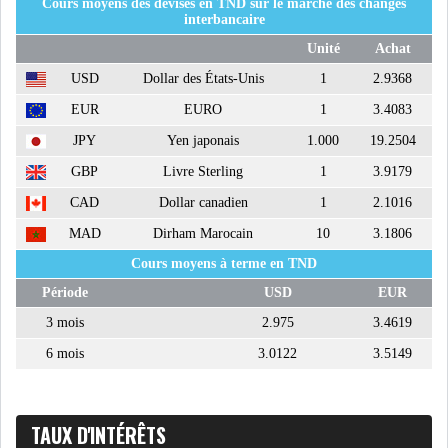
Cours moyens des devises en TND sur le marché des changes
interbancaire
Unité
Achat
USD
Dollar des États-Unis
1
2.9368
EUR
EURO
1
3.4083
JPY
Yen japonais
1.000
19.2504
GBP
Livre Sterling
1
3.9179
CAD
Dollar canadien
1
2.1016
MAD
Dirham Marocain
10
3.1806
Cours moyens à terme en TND
Période
USD
EUR
3 mois
2.975
3.4619
6 mois
3.0122
3.5149
TAUX D'INTÉRÊTS