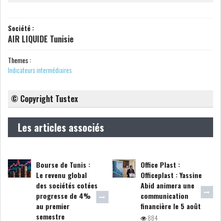
LEASING
LOGISTIQUE ET
Société :
TRANSPORT
AIR LIQUIDE Tunisie
Themes :
SANTÉ
TOURSIME
Indicateurs intermédiaires
DISTRIBUTION
COMPOSANTS
© Copyright Tustex
AUTOMOBILES
CHIMIE
DISTRIBUTION
Les articles associés
AUTOMOBILE
FINANCIER
IMMOBILIER
Bourse de Tunis :
Office Plast :
Le revenu global
Officeplast : Yassine
des sociétés cotées
Abid animera une
HOLDING
INDUSTRIEL
progresse de 4%
communication
au premier
financière le 5 août
AGRO-ALIMENTAIRE
DIVERS
semestre
884