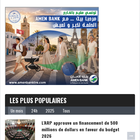
DIVERS
ASSEMBLÉE DES
REPRÉSENTANTS DU
PEUPLE (ARP)
SAIED LIMOGE LA MINISTRE DE
L'INDUS...
SLAH ZOUARI NOMMÉ
MINISTRE DE L'ÉQU...
LES PLUS POPULAIRES
Un mois
24h
2025
Tous
SARRA ZAAFRANI ZENZRI
L'ARP approuve un financement de 500
NOUVELLE CHEFFE DU...
millions de dollars en faveur du budget
2026