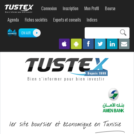
Aller au
Connexion
Inscription
Mon Profil
Bourse
contenu
principal
Agenda
Fiches sociétés
Experts et conseils
Indices
Search this site
ON AIR
Formulaire de
recherche