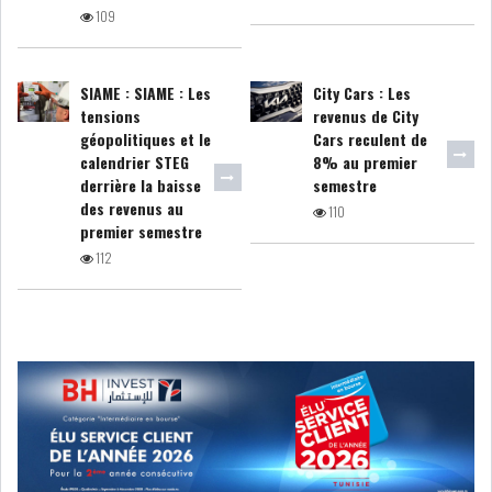
109
SIAME : SIAME : Les
City Cars : Les
tensions
revenus de City
L’ATB RENFORCE SON
géopolitiques et le
Cars reculent de
ENGAGEMENT AUPRÈS DES...
calendrier STEG
8% au premier
derrière la baisse
semestre
des revenus au
110
OFFICE PLAST : UNE LEVÉE DE
premier semestre
FONDS AU SER...
112
OFFICEPLAST : YASSINE ABID
ANIMERA UNE C...
ENNAKL LÈVE 60 MD SUR LE
MARCHÉ OBLIGATA...