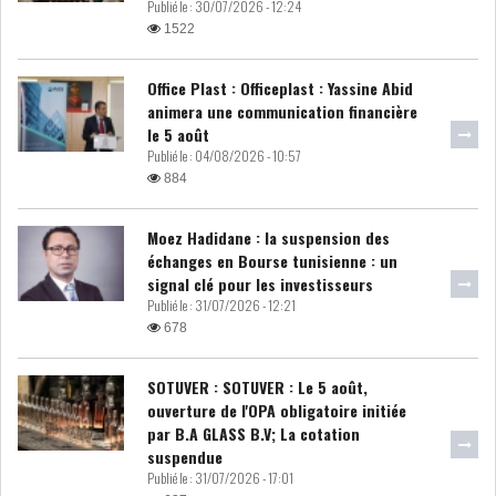
Publié le :
30/07/2026 - 12:24
MICHKET SLAMA KHALDI
1522
REMPLACE SIHEM BOUG...
Office Plast : Officeplast : Yassine Abid
RSS
animera une communication financière
le 5 août
Publié le :
04/08/2026 - 10:57
MAGHREB
884
Moez Hadidane : la suspension des
ALGÉRIE
MAROC
échanges en Bourse tunisienne : un
signal clé pour les investisseurs
Publié le :
31/07/2026 - 12:21
LIBYE
MAURITANIE
678
SOTUVER : SOTUVER : Le 5 août,
ouverture de l'OPA obligatoire initiée
par B.A GLASS B.V; La cotation
MAURITANIE : MATTEL LANCE
suspendue
SA SOLUTION DE...
Publié le :
31/07/2026 - 17:01