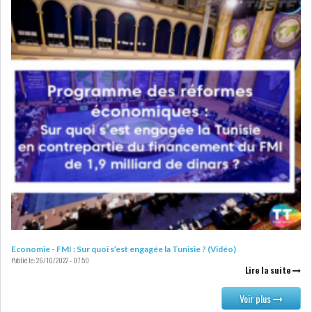
LE DÉFICIT COURANT SE
CREUSE À NOUVEAU,...
INS : L'INFLATION RECULE À
5,1% EN...
IRADA : PREMIER APPEL À
FONDATION POUR L...
RSS
POLITIQUE
Economie - FMI : Sur quoi s’est engagée la Tunisie ? (Vidéo)
Publié le:
26/10/2022 - 07:50
Lire la suite
ELECTIONS
ACTUALITÉS
Voir plus
PRÉSIDENTIELLES
GOUVERNEMENT