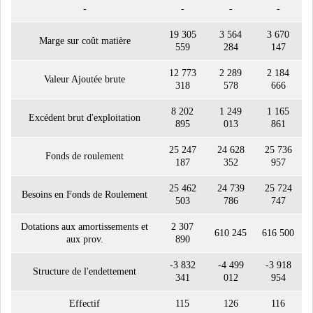
-
-
-
-
GRAPHIQUE TUNINDEX
19 305
3 564
3 670
Marge sur coût matière
559
284
147
12 773
2 289
2 184
Valeur Ajoutée brute
318
578
666
GRAPHIQUE DU TUNINDEX
8 202
1 249
1 165
Excédent brut d'exploitation
895
013
861
25 247
24 628
25 736
Fonds de roulement
RSS ANALYSES QUOTIDIENNES
187
352
957
RSS ANALYSES HEBDOMADAIRES
RSS ZOOMS
25 462
24 739
25 724
Besoins en Fonds de Roulement
503
786
747
SECTEURS
Dotations aux amortissements et
2 307
610 245
616 500
aux prov.
890
-3 832
-4 499
-3 918
Structure de l'endettement
ASSURANCES
PHARMACEUTIQUE
341
012
954
Effectif
115
126
116
BANCAIRE
AUDIOVISUEL