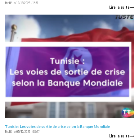
Publié le:
10/12/2025 - 12:31
DE FINANCEMEN...
Lire la suite
LE CALENDRIER FISCAL ET
SOCIAL 2021: LES...
RSS
ECONOMIE
ACTUALITÉS
EMPLOI
ÉCONOMIQUES
PRIVATISATION
NOMINATION
ACTUALITÉS DES
DEVISES
Tunisie : Les voies de sortie de crise selon la Banque Mondiale
Publié le:
05/12/2022 - 08:47
SOCIÉTÉS
Lire la suite