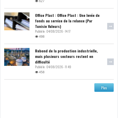
627
ATTIJARIWAFA BANK : LA
Office Plast : Office Plast : Une levée de
HAUSSE DES BÉNÉFI...
fonds au service de la relance (Par
Tunisie Valeurs)
Publié le :
04/08/2026 - 14:17
APRÈS LA SÉCHERESSE, LE
498
MAGHREB VA VERS...
Rebond de la production industrielle,
mais plusieurs secteurs restent en
TRANSITION VERTE AU
difficulté
MAGHREB : ENTRE OPPO...
Publié le :
04/08/2026 - 11:49
458
RSS
Plus
INTERNATIONAL
MENA
AFRIQUE DU NORD