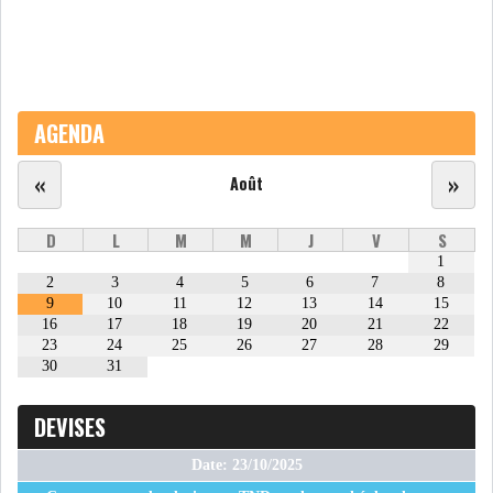
LE PÉTROLE SE STABILISE
SOUS LES 80 DOLL...
DANS UNE ÈRE DE FAIBLE
AGENDA
CROISSANCE, L...
«
»
Août
RSS
D
L
M
M
J
V
S
INTERVIEWS
1
2
3
4
5
6
7
8
TUSTEX PLUS
9
10
11
12
13
14
15
16
17
18
19
20
21
22
23
24
25
26
27
28
29
30
31
DEVISES
Date: 23/10/2025