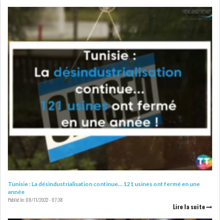
LOI DE FINANCE
ENERGIE
MATIÈRES PREMIÈRES
RATING
MÉDIAS
EDUCATION
TOURISME
DONNÉES
MACROÉCONOMIQUES
Tunisie : La désindustrialisation continue… 121 usines ont fermé en une
HAUSSE DES RÉSERVES DE
année
Publié le:
08/11/2022 - 07:38
DEVISES À 97 JOUR...
Lire la suite