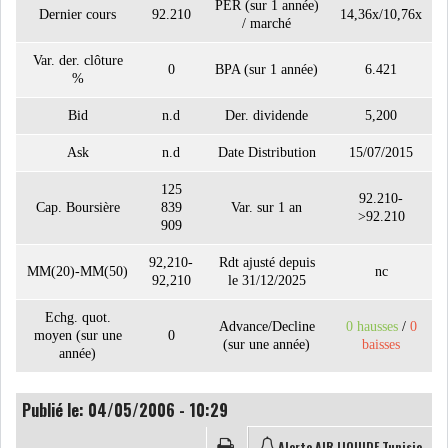
PER (sur 1 année)
Dernier cours
92.210
14,36x/10,76x
/ marché
Var. der. clôture
LE CMF ET LA BANQUE DE
0
BPA (sur 1 année)
6.421
%
FRANCE RENFORCENT...
Bid
n.d
Der. dividende
5,200
Ask
n.d
Date Distribution
15/07/2015
OFFICEPLAST CHERCHE DEUX
ADMINISTRATEURS...
125
92.210-
Cap. Boursière
839
Var. sur 1 an
>92.210
909
L’ATB RENFORCE SON
92,210-
Rdt ajusté depuis
ENGAGEMENT AUPRÈS DES...
MM(20)-MM(50)
nc
92,210
le 31/12/2025
RSS
Echg. quot.
Advance/Decline
0 hausses
/
0
moyen (sur une
0
(sur une année)
baisses
année)
COTATION ET ANALYSES
Publié le: 04/05/2006 - 10:29
FICHES SOCIÉTÉS
Alerte AIR LIQUIDE Tunisie