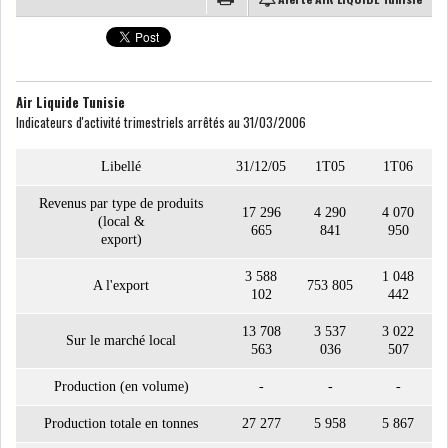
COURS DU JOUR
Air Liquide Tunisie
ANALYSE QUOTIDIENNE
Indicateurs d'activité trimestriels arrêtés au 31/03/2006
ANALYSE HEBDOMADAIRE
Libellé
31/12/05
1T05
1T06
Revenus par type de produits
ZOOM ENTREPRISE
17 296
4 290
4 070
(local &
665
841
950
export)
HISTORIQUE DES ZOOMS
3 588
1 048
A l'export
753 805
102
442
ARCHIVES DES COURS
13 708
3 537
3 022
Sur le marché local
563
036
507
HISTORIQUE ANALYSES HEBDOMADAIRES
Production (en volume)
-
-
-
SICAV
Production totale en tonnes
27 277
5 958
5 867