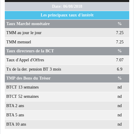
Date: 06/08/2018
Les principaux taux d'intérêt
Taux Marché monétaire
%
TMM au jour le jour
7.25
TMM mensuel
7.25
Taux directeurs de la BCT
%
Taux d'Appel d'Offres
7.07
Tx de la der. pension BT 3 mois
6.9
TMP des Bons du Trésor
%
BTCT 13 semaines
nd
BTCT 52 semaines
nd
BTA 2 ans
nd
BTA 5 ans
nd
BTA 10 ans
nd