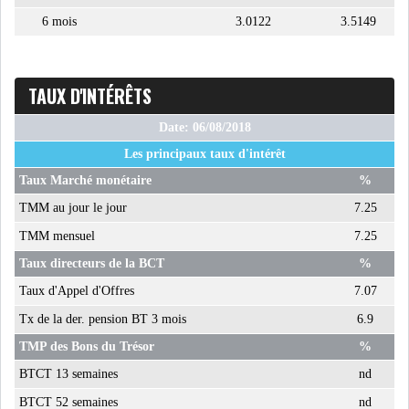
LE PÉTROLE SE STABILISE
6 mois
3.0122
3.5149
SOUS LES 80 DOLL...
TAUX D'INTÉRÊTS
DANS UNE ÈRE DE FAIBLE
CROISSANCE, L...
Date: 06/08/2018
Les principaux taux d'intérêt
RSS
Taux Marché monétaire
%
TMM au jour le jour
7.25
INTERVIEWS
TMM mensuel
7.25
TUSTEX PLUS
Taux directeurs de la BCT
%
Taux d'Appel d'Offres
7.07
Tx de la der. pension BT 3 mois
6.9
TMP des Bons du Trésor
%
BTCT 13 semaines
nd
BTCT 52 semaines
nd