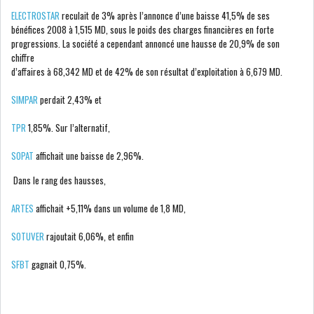
ELECTROSTAR
reculait de 3% après l’annonce d’une baisse 41,5% de ses
bénéfices 2008 à 1,515 MD, sous le poids des charges financières en forte
progressions. La société a cependant annoncé une hausse de 20,9% de son
LE CMF ET LA BANQUE DE
chiffre
FRANCE RENFORCENT...
d’affaires à 68,342 MD et de 42% de son résultat d’exploitation à 6,679 MD.
SIMPAR
perdait 2,43% et
OFFICEPLAST CHERCHE DEUX
ADMINISTRATEURS...
TPR
1,85%. Sur l’alternatif,
SOPAT
affichait une baisse de 2,96%.
L’ATB RENFORCE SON
Dans le rang des hausses,
ENGAGEMENT AUPRÈS DES...
ARTES
affichait +5,11% dans un volume de 1,8 MD,
RSS
SOTUVER
rajoutait 6,06%, et enfin
COTATION ET ANALYSES
SFBT
gagnait 0,75%.
FICHES SOCIÉTÉS