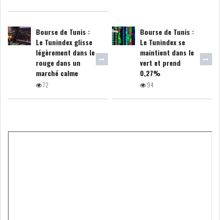
GRAPHIQUE TUNINDEX
Bourse de Tunis :
Bourse de Tunis :
Le Tunindex glisse
Le Tunindex se
légèrement dans le
maintient dans le
rouge dans un
vert et prend
GRAPHIQUE DU TUNINDEX
marché calme
0,27%
72
94
RSS ANALYSES QUOTIDIENNES
RSS ANALYSES HEBDOMADAIRES
RSS ZOOMS
SECTEURS
ASSURANCES
PHARMACEUTIQUE
BANCAIRE
AUDIOVISUEL