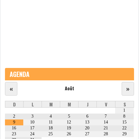
ATTIJARIWAFA BANK : LA
HAUSSE DES BÉNÉFI...
APRÈS LA SÉCHERESSE, LE
MAGHREB VA VERS...
TRANSITION VERTE AU
AGENDA
MAGHREB : ENTRE OPPO...
«
»
Août
RSS
D
L
M
M
J
V
S
INTERNATIONAL
1
2
3
4
5
6
7
8
9
10
11
12
13
14
15
16
17
18
19
20
21
22
MENA
AFRIQUE DU NORD
23
24
25
26
27
28
29