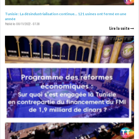
DE FINANCEMEN...
Tunisie : La désindustrialisation continue… 121 usines ont fermé en une
année
Publié le:
08/11/2022 - 07:38
LE CALENDRIER FISCAL ET
Lire la suite
SOCIAL 2021: LES...
RSS
ECONOMIE
ACTUALITÉS
EMPLOI
ÉCONOMIQUES
PRIVATISATION
NOMINATION
ACTUALITÉS DES
DEVISES
SOCIÉTÉS