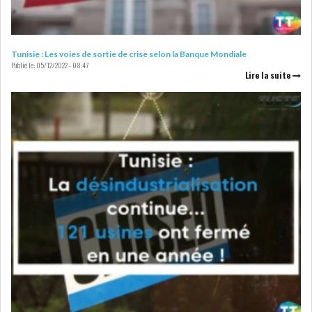
RSS
FINANCE
Tunisie : Les voies de sortie de crise selon la Banque Mondiale
Publié le:
05/12/2022 - 08:47
Lire la suite
FISCALITE
ENTRÉE EN VIGUEUR DE LA
TAXE SUR LE PATR...
FISCALITÉ : LONGUE LISTE
DES ACTIVITÉS Q...
BOURSE DE TUNIS : UN OUTIL