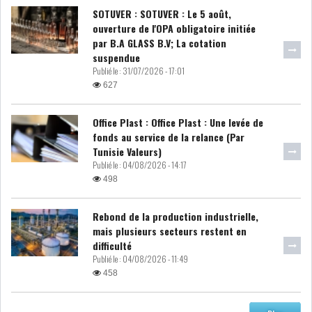
SOTUVER : SOTUVER : Le 5 août,
DIVERS
ASSEMBLÉE DES
ouverture de l'OPA obligatoire initiée
REPRÉSENTANTS DU
par B.A GLASS B.V; La cotation
PEUPLE (ARP)
suspendue
Publié le :
31/07/2026 - 17:01
627
Office Plast : Office Plast : Une levée de
fonds au service de la relance (Par
SAIED LIMOGE LA MINISTRE DE
Tunisie Valeurs)
L'INDUS...
Publié le :
04/08/2026 - 14:17
498
SLAH ZOUARI NOMMÉ
Rebond de la production industrielle,
MINISTRE DE L'ÉQU...
mais plusieurs secteurs restent en
difficulté
Publié le :
04/08/2026 - 11:49
SARRA ZAAFRANI ZENZRI
458
NOUVELLE CHEFFE DU...