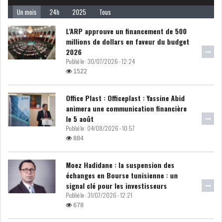
Un mois
24h
2025
Tous
LE DÉFICIT COURANT SE
CREUSE À NOUVEAU,...
L'ARP approuve un financement de 500
millions de dollars en faveur du budget
2026
INS : L'INFLATION RECULE À
Publié le :
30/07/2026 - 12:24
5,1% EN...
1522
Office Plast : Officeplast : Yassine Abid
IRADA : PREMIER APPEL À
animera une communication financière
FONDATION POUR L...
le 5 août
Publié le :
04/08/2026 - 10:57
884
RSS
Moez Hadidane : la suspension des
POLITIQUE
échanges en Bourse tunisienne : un
signal clé pour les investisseurs
Publié le :
31/07/2026 - 12:21
ELECTIONS
ACTUALITÉS
678
PRÉSIDENTIELLES
GOUVERNEMENT