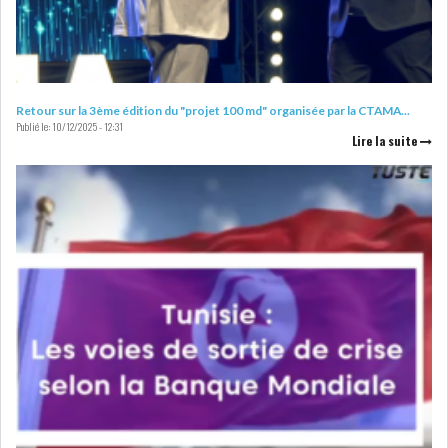
L’ATB RENFORCE SON
Retour sur la 3ème édition du "projet 100 md" organisée par la CTAMA...
Publié le:
10/12/2025 - 12:31
ENGAGEMENT AUPRÈS DES...
Lire la suite
OFFICE PLAST : UNE LEVÉE DE
FONDS AU SER...
OFFICEPLAST : YASSINE ABID
ANIMERA UNE C...
ENNAKL LÈVE 60 MD SUR LE
MARCHÉ OBLIGATA...