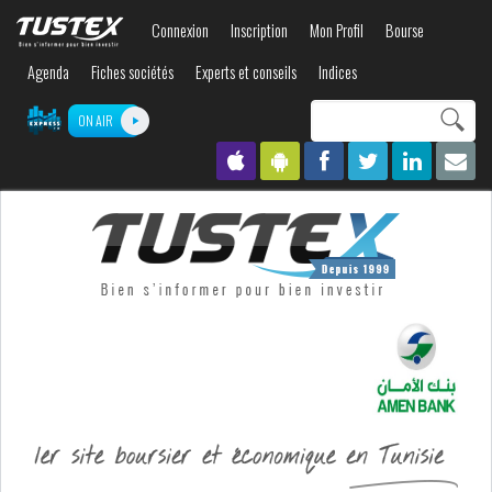
Aller au
Connexion
Inscription
Mon Profil
Bourse
contenu
principal
Agenda
Fiches sociétés
Experts et conseils
Indices
Search this site
ON AIR
Formulaire de
recherche