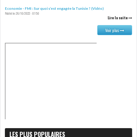
Economie - FMI : Sur quoi s’est engagée la Tunisie ? (Vidéo)
LOI DE FINANCE
ENERGIE
Publié le:
26/10/2022 - 07:50
Lire la suite
MATIÈRES PREMIÈRES
RATING
Voir plus
MÉDIAS
EDUCATION
TOURISME
DONNÉES
MACROÉCONOMIQUES
HAUSSE DES RÉSERVES DE
DEVISES À 97 JOUR...
LES PLUS POPULAIRES