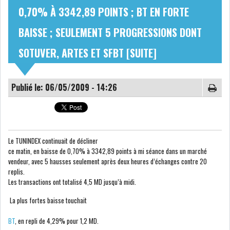
0,70% À 3342,89 POINTS ; BT EN FORTE
NOMINATIONS
NOTATION
BAISSE ; SEULEMENT 5 PROGRESSIONS DONT
PRIVATISATION & OPV
RAPPORTS DE GESTION
SOTUVER, ARTES ET SFBT [SUITE]
INDICATEURS
DIVERS
Publié le: 06/05/2009 - 14:26
INTERMÉDIAIRES
OPINION
ANALYSE MARCHÉ
Le TUNINDEX continuait de décliner
SONDAGES
COMMUNIQUÉS DE
ce matin, en baisse de 0,70% à 3342,89 points à mi séance dans un marché
PRESSE
vendeur, avec 5 hausses seulement après deux heures d’échanges contre 20
replis.
Les transactions ont totalisé 4,5 MD jusqu’à midi.
La plus fortes baisse touchait
BOURSE DE TUNIS : UN BILAN
BT
, en repli de 4,29% pour 1,2 MD.
HEBDOMADAIRE...