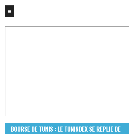
TRIBUNE
BOURSE
ASSEMBLÉES
BILANS
COMPTES PROVISOIRES
DIVIDENDES
EMPRUNTS
FUSIONS &
OBLIGATAIRES
ACQUISITIONS
INTRODUCTIONS
OPÉRATIONS SUR
BOURSE DE TUNIS : LE TUNINDEX SE REPLIE DE
TITRES