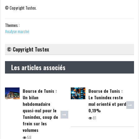
© Copyright Tustex.
COURS DU JOUR
Themes :
Analyse marché
ANALYSE QUOTIDIENNE
ANALYSE HEBDOMADAIRE
© Copyright Tustex
ZOOM ENTREPRISE
Les articles associés
HISTORIQUE DES ZOOMS
Bourse de Tunis :
Bourse de Tunis :
Un bilan
Le Tunindex reste
ARCHIVES DES COURS
hebdomadaire
mal orienté et perd
quasi-nul pour le
0,19%
HISTORIQUE ANALYSES HEBDOMADAIRES
Tunindex, coup de
81
frein sur les
volumes
SICAV
58