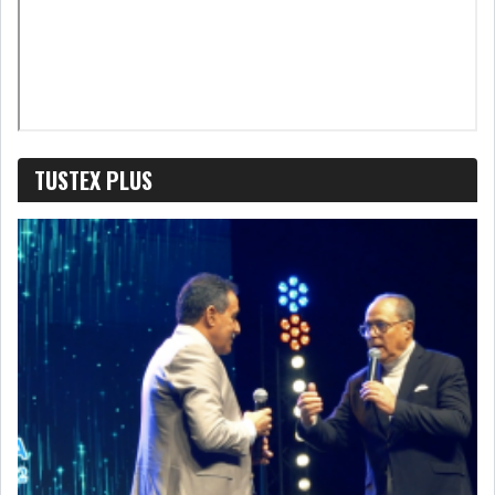
LEASING
LOGISTIQUE ET
TRANSPORT
SANTÉ
TOURSIME
TUSTEX PLUS
DISTRIBUTION
COMPOSANTS
AUTOMOBILES
CHIMIE
DISTRIBUTION
AUTOMOBILE
FINANCIER
IMMOBILIER
HOLDING
INDUSTRIEL
AGRO-ALIMENTAIRE
DIVERS