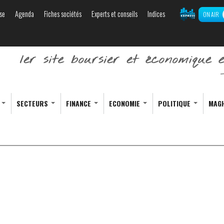
se
Agenda
Fiches sociétés
Experts et conseils
Indices
ON AIR
Aller au
contenu
principal
S
SECTEURS
FINANCE
ECONOMIE
POLITIQUE
MAG