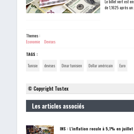
Le billet vert est e
de 1,1625 après un 
Themes :
Economie
Devises
TAGS :
Tunisie
devises
Dinar tunisien
Dollar américain
Euro
© Copyright Tustex
Les articles associés
INS : L'inflation recule à 5,1% en juillet