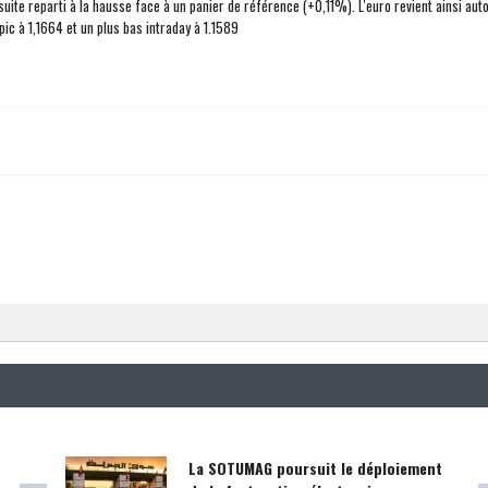
nsuite reparti à la hausse face à un panier de référence (+0,11%). L'euro revient ainsi aut
pic à 1,1664 et un plus bas intraday à 1.1589
La SOTUMAG poursuit le déploiement