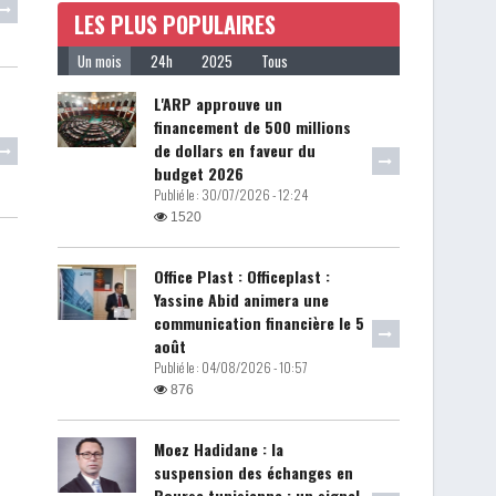
LES PLUS POPULAIRES
Un mois
24h
2025
Tous
L'ARP approuve un
financement de 500 millions
de dollars en faveur du
budget 2026
Publié le :
30/07/2026 - 12:24
1520
Office Plast : Officeplast :
Yassine Abid animera une
communication financière le 5
août
Publié le :
04/08/2026 - 10:57
876
Moez Hadidane : la
suspension des échanges en
Bourse tunisienne : un signal