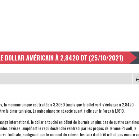
 LE DOLLAR AMÉRICAIN À 2,8420 DT (25/10/2021)
is, la monnaie unique est traitée à 3.3050 tandis que le billet vert s’échange à 2.8420
e le dinar tunisien. La paire phare se négocie quant à elle sur le Forex à 1.1610.
ange international, le dollar a touché en début de journée un plus bas de quatre semaine
ndes devises, amplifiant le repli déclenché vendredi par les propos de Jerome Powell, le
erve fédérale, soulignant que le moment de relever les taux d'intérêt n'était pas encore v