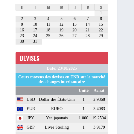
D
L
M
M
J
V
S
1
2
3
4
5
6
7
8
9
10
11
12
13
14
15
16
17
18
19
20
21
22
23
24
25
26
27
28
29
30
31
DEVISES
Date: 23/10/2025
Cours moyens des devises en TND sur le marché
des changes interbancaire
Unité
Achat
USD
Dollar des États-Unis
1
2.9368
EUR
EURO
1
3.4083
JPY
Yen japonais
1.000
19.2504
GBP
Livre Sterling
1
3.9179