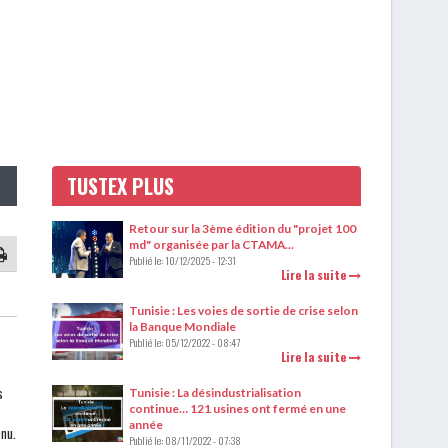
TUSTEX PLUS
Retour sur la 3ème édition du "projet 100
md" organisée par la CTAMA...
Publié le:
10/12/2025 - 12:31
Lire la suite
Tunisie : Les voies de sortie de crise selon
la Banque Mondiale
Publié le:
05/12/2022 - 08:47
Lire la suite
s
Tunisie : La désindustrialisation
continue… 121 usines ont fermé en une
année
enu.
Publié le:
08/11/2022 - 07:38