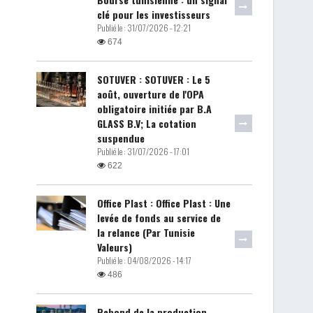
clé pour les investisseurs
Publié le :
31/07/2026 - 12:21
674
SOTUVER : SOTUVER : Le 5
août, ouverture de l'OPA
obligatoire initiée par B.A
GLASS B.V; La cotation
suspendue
Publié le :
31/07/2026 - 17:01
622
Office Plast : Office Plast : Une
levée de fonds au service de
la relance (Par Tunisie
Valeurs)
Publié le :
04/08/2026 - 14:17
486
Rebond de la production