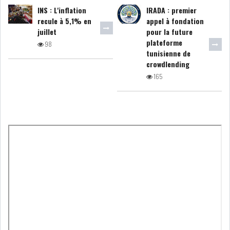
INS : L'inflation
IRADA : premier
recule à 5,1% en
appel à fondation
LEASING
LOGISTIQUE ET
juillet
pour la future
TRANSPORT
plateforme
98
tunisienne de
crowdlending
SANTÉ
TOURSIME
165
DISTRIBUTION
COMPOSANTS
AUTOMOBILES
CHIMIE
DISTRIBUTION
AUTOMOBILE
FINANCIER
IMMOBILIER
HOLDING
INDUSTRIEL
AGRO-ALIMENTAIRE
DIVERS