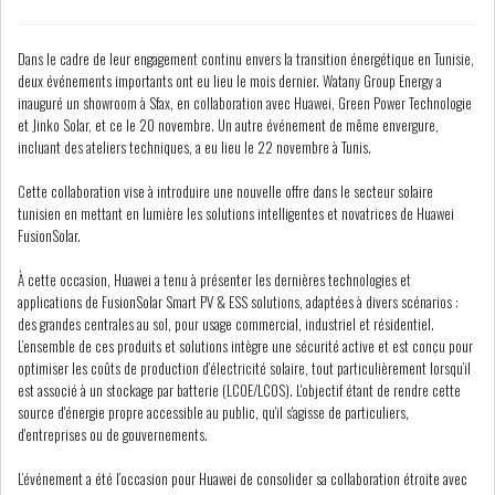
Dans le cadre de leur engagement continu envers la transition énergétique en Tunisie,
LE CMF ET LA BANQUE DE
deux événements importants ont eu lieu le mois dernier. Watany Group Energy a
FRANCE RENFORCENT...
inauguré un showroom à Sfax, en collaboration avec Huawei, Green Power Technologie
et Jinko Solar, et ce le 20 novembre. Un autre événement de même envergure,
incluant des ateliers techniques, a eu lieu le 22 novembre à Tunis.
OFFICEPLAST CHERCHE DEUX
Cette collaboration vise à introduire une nouvelle offre dans le secteur solaire
ADMINISTRATEURS...
tunisien en mettant en lumière les solutions intelligentes et novatrices de Huawei
FusionSolar.
L’ATB RENFORCE SON
À cette occasion, Huawei a tenu à présenter les dernières technologies et
ENGAGEMENT AUPRÈS DES...
applications de FusionSolar Smart PV & ESS solutions, adaptées à divers scénarios :
des grandes centrales au sol, pour usage commercial, industriel et résidentiel.
L’ensemble de ces produits et solutions intègre une sécurité active et est conçu pour
RSS
optimiser les coûts de production d’électricité solaire, tout particulièrement lorsqu’il
est associé à un stockage par batterie (LCOE/LCOS). L'objectif étant de rendre cette
COTATION ET ANALYSES
source d'énergie propre accessible au public, qu'il s'agisse de particuliers,
d'entreprises ou de gouvernements.
L’événement a été l’occasion pour Huawei de consolider sa collaboration étroite avec
FICHES SOCIÉTÉS