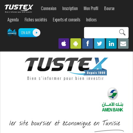
Aller au
Connexion
Inscription
Mon Profil
Bourse
contenu
principal
Agenda
Fiches sociétés
Experts et conseils
Indices
Search this site
ON AIR
Formulaire de
recherche