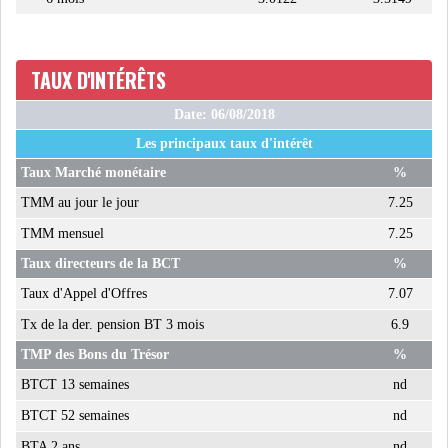
TAUX D'INTÉRÊTS
Date: 06/08/2018
Les principaux taux d'intérêt
Taux Marché monétaire
%
TMM au jour le jour
7.25
TMM mensuel
7.25
Taux directeurs de la BCT
%
Taux d'Appel d'Offres
7.07
Tx de la der. pension BT 3 mois
6.9
TMP des Bons du Trésor
%
BTCT 13 semaines
nd
BTCT 52 semaines
nd
BTA 2 ans
nd