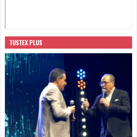
L’ATB RENFORCE SON
ENGAGEMENT AUPRÈS DES...
TUSTEX PLUS
OFFICE PLAST : UNE LEVÉE DE
FONDS AU SER...
OFFICEPLAST : YASSINE ABID
ANIMERA UNE C...
ENNAKL LÈVE 60 MD SUR LE
MARCHÉ OBLIGATA...