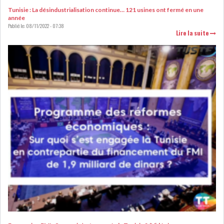
Tunisie : La désindustrialisation continue… 121 usines ont fermé en une
LOI DE FINANCE
ENERGIE
année
Publié le:
08/11/2022 - 07:38
Lire la suite
MATIÈRES PREMIÈRES
RATING
MÉDIAS
EDUCATION
TOURISME
DONNÉES
MACROÉCONOMIQUES
HAUSSE DES RÉSERVES DE
DEVISES À 97 JOUR...