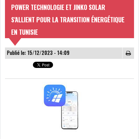
POWER TECHNOLOGIE ET JINKO SOLAR
NOMINATIONS
NOTATION
S'ALLIENT POUR LA TRANSITION ÉNERGÉTIQUE
PRIVATISATION & OPV
RAPPORTS DE GESTION
EN TUNISIE
INDICATEURS
DIVERS
Publié le: 15/12/2023 - 14:09
INTERMÉDIAIRES
OPINION
ANALYSE MARCHÉ
SONDAGES
COMMUNIQUÉS DE
PRESSE
BOURSE DE TUNIS : UN BILAN
HEBDOMADAIRE...