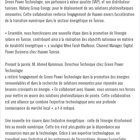
Green Power Technologie, son partenaire à valeur ajoutée (VAP), et son distributeur
tunisien, Watany Group Energy, pour le déploiement de ses solutions photovoltaïques
innovantes. Cette collaboration renforce l'engagement de Huawei envers l’accélération
COURS DU JOUR
de la transition numérique dans le secteur énergétique en Tunisie.
ANALYSE QUOTIDIENNE
« Ensemble, nous franchissons une nouvelle étape dans la promotion de l'énergie
solaire en Tunisie, contribuant ainsi à la réalisation des objectifs nationaux en matière
de durabilité énergétique », a souligné Mme Farah Khalfaoui, Channel Manager, Digital
ANALYSE HEBDOMADAIRE
Power Business chez Huawei Tunisie.
Prenant la parole, M. Ahmed Kammoun, Directeur Technique chez Green Power
ZOOM ENTREPRISE
Technologie
a réitéré l’engagement de Green Power Technologie dans la promotion des énergies
HISTORIQUE DES ZOOMS
renouvelables et dans la recherche de solutions innovantes pour répondre aux
besoins croissants en énergie. « En collaborant avec Huawei, nous unissons nos forces
pour mettre en œuvre des solutions photovoltaïques de pointe. Cette collaboration
ARCHIVES DES COURS
est une alliance qui combine l'expertise technologique avec une profonde
connaissance du marché local », a-t-il indiqué.
HISTORIQUE ANALYSES HEBDOMADAIRES
Une nouvelle ère s’ouvre dans l’industrie énergétique : celle de l’énergie étroitement
liée au monde numérique. Cette ère n’est plus guidée par la dépendance aux
SICAV
ressources mais par la technologie. Grâce à son expertise technologique, en
travaillant avec l'industrie et les partenaires de l'écosystème, Huawei FusionSolar