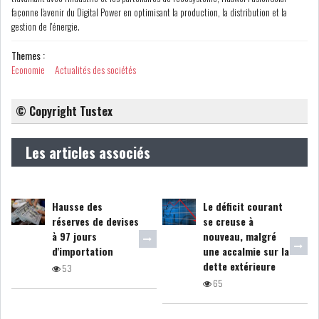
façonne l'avenir du Digital Power en optimisant la production, la distribution et la
GRAPHIQUE TUNINDEX
gestion de l'énergie.
Themes :
Economie
Actualités des sociétés
GRAPHIQUE DU TUNINDEX
© Copyright Tustex
Les articles associés
RSS ANALYSES QUOTIDIENNES
RSS ANALYSES HEBDOMADAIRES
RSS ZOOMS
Hausse des
Le déficit courant
réserves de devises
se creuse à
SECTEURS
à 97 jours
nouveau, malgré
d'importation
une accalmie sur la
dette extérieure
53
ASSURANCES
PHARMACEUTIQUE
65
BANCAIRE
AUDIOVISUEL