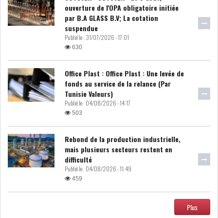
ouverture de l'OPA obligatoire initiée
MICHKET SLAMA KHALDI
par B.A GLASS B.V; La cotation
REMPLACE SIHEM BOUG...
suspendue
Publié le :
31/07/2026 - 17:01
RSS
630
MAGHREB
Office Plast : Office Plast : Une levée de
fonds au service de la relance (Par
Tunisie Valeurs)
Publié le :
04/08/2026 - 14:17
ALGÉRIE
MAROC
503
LIBYE
MAURITANIE
Rebond de la production industrielle,
mais plusieurs secteurs restent en
difficulté
Publié le :
04/08/2026 - 11:49
459
MAURITANIE : MATTEL LANCE
Plus
SA SOLUTION DE...