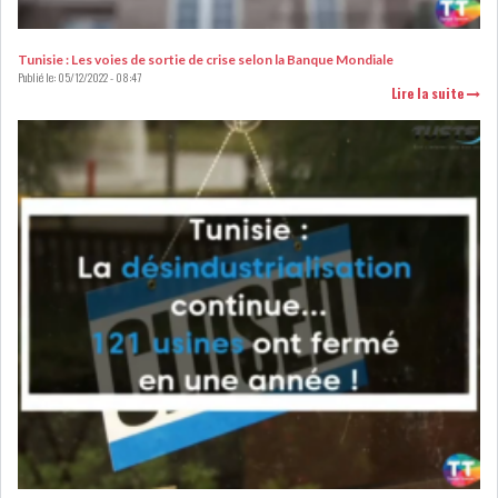
DE FINANCEMEN...
Tunisie : Les voies de sortie de crise selon la Banque Mondiale
Publié le:
05/12/2022 - 08:47
LE CALENDRIER FISCAL ET
Lire la suite
SOCIAL 2021: LES...
RSS
ECONOMIE
ACTUALITÉS
EMPLOI
ÉCONOMIQUES
PRIVATISATION
NOMINATION
ACTUALITÉS DES
DEVISES
SOCIÉTÉS