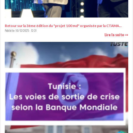
RSS
FINANCE
Retour sur la 3ème édition du "projet 100 md" organisée par la CTAMA...
Publié le:
10/12/2025 - 12:31
Lire la suite
FISCALITE
ENTRÉE EN VIGUEUR DE LA
TAXE SUR LE PATR...
FISCALITÉ : LONGUE LISTE
DES ACTIVITÉS Q...
BOURSE DE TUNIS : UN OUTIL