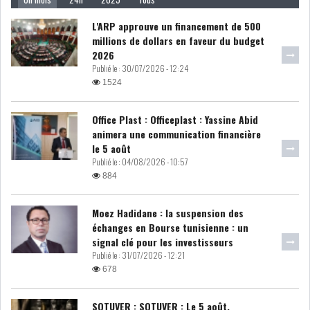
L'ARP approuve un financement de 500
DIVERS
ASSEMBLÉE DES
REPRÉSENTANTS DU
millions de dollars en faveur du budget
PEUPLE (ARP)
2026
Publié le :
30/07/2026 - 12:24
1524
Office Plast : Officeplast : Yassine Abid
animera une communication financière
SAIED LIMOGE LA MINISTRE DE
le 5 août
L'INDUS...
Publié le :
04/08/2026 - 10:57
884
SLAH ZOUARI NOMMÉ
Moez Hadidane : la suspension des
MINISTRE DE L'ÉQU...
échanges en Bourse tunisienne : un
signal clé pour les investisseurs
Publié le :
31/07/2026 - 12:21
SARRA ZAAFRANI ZENZRI
678
NOUVELLE CHEFFE DU...
SOTUVER : SOTUVER : Le 5 août,