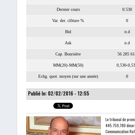
Dernier cours
0.530
Var. der. clôture %
0
Bid
n.d
Ask
n.d
Cap. Boursière
56 285 61
MM(20)-MM(50)
0,530-0,5
Echg. quot. moyen (sur une année)
0
Publié le: 02/02/2016 - 12:55
Le tribunal de prem
445.759,780 dinars 
Communication Rafaa 