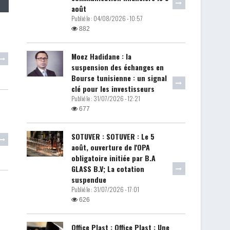
août
Publié le :
04/08/2026 - 10:57
882
Moez Hadidane : la
suspension des échanges en
Bourse tunisienne : un signal
clé pour les investisseurs
Publié le :
31/07/2026 - 12:21
677
SOTUVER : SOTUVER : Le 5
août, ouverture de l'OPA
obligatoire initiée par B.A
GLASS B.V; La cotation
suspendue
Publié le :
31/07/2026 - 17:01
626
Office Plast : Office Plast : Une