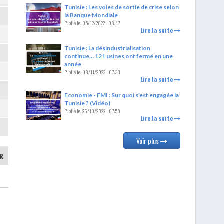
Tunisie : Les voies de sortie de crise selon
la Banque Mondiale
Publié le:
05/12/2022 - 08:47
Lire la suite
Tunisie : La désindustrialisation
continue… 121 usines ont fermé en une
année
Publié le:
08/11/2022 - 07:38
Lire la suite
Economie - FMI : Sur quoi s’est engagée la
Tunisie ? (Vidéo)
Publié le:
26/10/2022 - 07:50
Lire la suite
Voir plus
IR