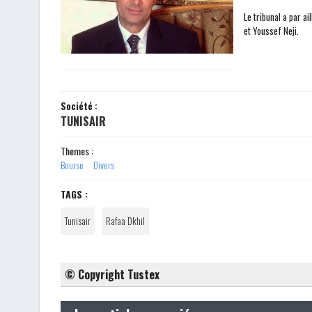
Le tribunal a par a
et Youssef Neji.
Société :
TUNISAIR
Themes :
Bourse
Divers
TAGS :
Tunisair
Rafaa Dkhil
© Copyright Tustex