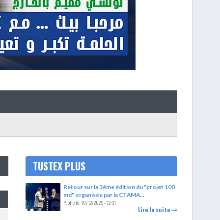
TUSTEX PLUS
Retour sur la 3ème édition du "projet 100
md" organisée par la CTAMA...
Publié le:
10/12/2025 - 12:31
Lire la suite