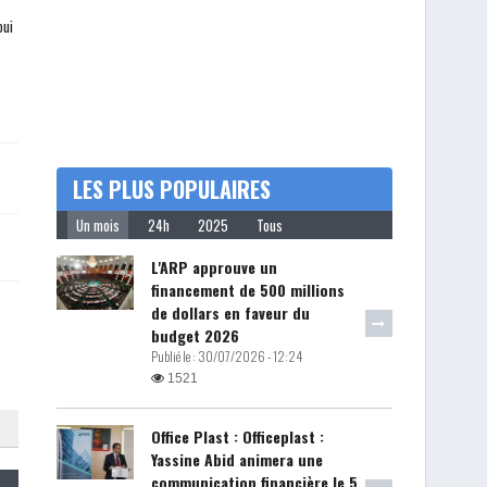
oui
LES PLUS POPULAIRES
Un mois
24h
2025
Tous
L'ARP approuve un
financement de 500 millions
de dollars en faveur du
budget 2026
Publié le :
30/07/2026 - 12:24
1521
Office Plast : Officeplast :
Yassine Abid animera une
communication financière le 5