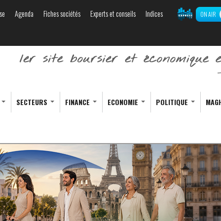
se
Agenda
Fiches sociétés
Experts et conseils
Indices
ON AIR
Aller au
contenu
principal
S
SECTEURS
FINANCE
ECONOMIE
POLITIQUE
MAG