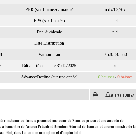
PER (sur 1 année) / marché
n.dx/10,76x
BPA (sur 1 année)
n.d
Der. dividende
n.d
Date Distribution
8
Var. sur 1 an
0.530->0.530
30
Rdt ajusté depuis le 31/12/2025
nc
Advance/Decline (sur une année)
0 hausses
/
0 baisses
Alerte TUNISA
ière instance de Tunis a prononcé une peine de 2 ans de prison et une amende de
à l'encontre de l'ancien Président Directeur Général de Tunisair et ancien ministre de la
Dkhil, dans l'affaire de corruption et d’emploi fictif.