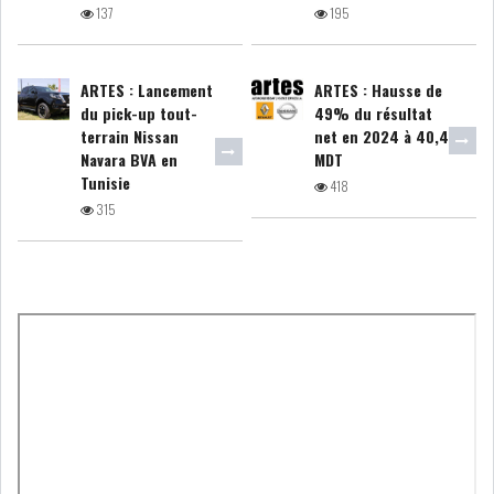
137
195
ARTES : Lancement
ARTES : Hausse de
du pick-up tout-
49% du résultat
L’ATB RENFORCE SON
terrain Nissan
net en 2024 à 40,4
ENGAGEMENT AUPRÈS DES...
Navara BVA en
MDT
Tunisie
418
315
OFFICE PLAST : UNE LEVÉE DE
FONDS AU SER...
OFFICEPLAST : YASSINE ABID
ANIMERA UNE C...
ENNAKL LÈVE 60 MD SUR LE
MARCHÉ OBLIGATA...