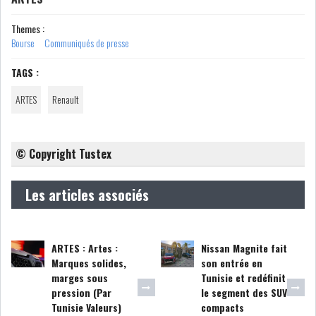
Themes :
LEASING
LOGISTIQUE ET
Bourse
Communiqués de presse
TRANSPORT
TAGS :
SANTÉ
TOURSIME
ARTES
Renault
DISTRIBUTION
COMPOSANTS
AUTOMOBILES
© Copyright Tustex
CHIMIE
DISTRIBUTION
Les articles associés
AUTOMOBILE
FINANCIER
IMMOBILIER
ARTES : Artes :
Nissan Magnite fait
Marques solides,
son entrée en
HOLDING
INDUSTRIEL
marges sous
Tunisie et redéfinit
pression (Par
le segment des SUV
AGRO-ALIMENTAIRE
DIVERS
Tunisie Valeurs)
compacts