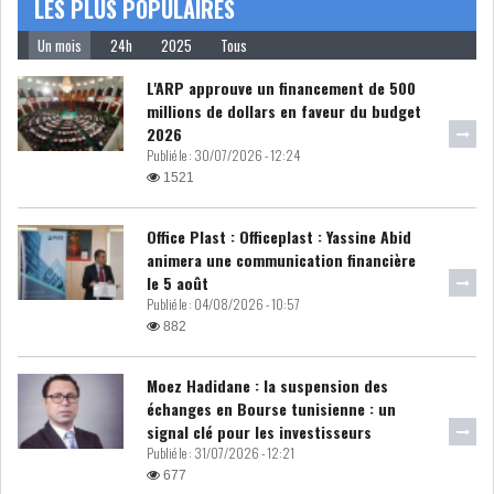
LES PLUS POPULAIRES
MICHKET SLAMA KHALDI
Un mois
24h
2025
Tous
REMPLACE SIHEM BOUG...
L'ARP approuve un financement de 500
RSS
millions de dollars en faveur du budget
2026
Publié le :
30/07/2026 - 12:24
MAGHREB
1521
Office Plast : Officeplast : Yassine Abid
ALGÉRIE
MAROC
animera une communication financière
le 5 août
Publié le :
04/08/2026 - 10:57
LIBYE
MAURITANIE
882
Moez Hadidane : la suspension des
échanges en Bourse tunisienne : un
signal clé pour les investisseurs
MAURITANIE : MATTEL LANCE
Publié le :
31/07/2026 - 12:21
SA SOLUTION DE...
677