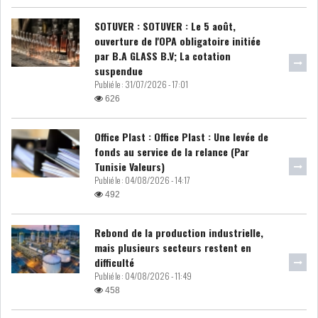
SOTUVER : SOTUVER : Le 5 août,
ATTIJARIWAFA BANK : LA
ouverture de l'OPA obligatoire initiée
HAUSSE DES BÉNÉFI...
par B.A GLASS B.V; La cotation
suspendue
Publié le :
31/07/2026 - 17:01
APRÈS LA SÉCHERESSE, LE
626
MAGHREB VA VERS...
Office Plast : Office Plast : Une levée de
fonds au service de la relance (Par
TRANSITION VERTE AU
Tunisie Valeurs)
MAGHREB : ENTRE OPPO...
Publié le :
04/08/2026 - 14:17
492
RSS
Rebond de la production industrielle,
mais plusieurs secteurs restent en
INTERNATIONAL
difficulté
Publié le :
04/08/2026 - 11:49
458
MENA
AFRIQUE DU NORD