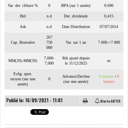
Var. der. clôture %
0
BPA (sur 1 année)
0.690
Bid
n.d
Der. dividende
0,415
LE CMF ET LA BANQUE DE
FRANCE RENFORCENT...
Ask
n.d
Date Distribution
07/07/2014
267
Cap. Boursière
750
Var. sur 1 an
7.000->7.000
OFFICEPLAST CHERCHE DEUX
000
ADMINISTRATEURS...
7,000-
Rdt ajusté depuis
MM(20)-MM(50)
nc
7,000
le 31/12/2025
L’ATB RENFORCE SON
Echg. quot.
ENGAGEMENT AUPRÈS DES...
Advance/Decline
0 hausses
/
0
moyen (sur une
0
(sur une année)
baisses
année)
RSS
Publié le: 16/09/2021 - 11:01
Alerte ARTES
COTATION ET ANALYSES
FICHES SOCIÉTÉS