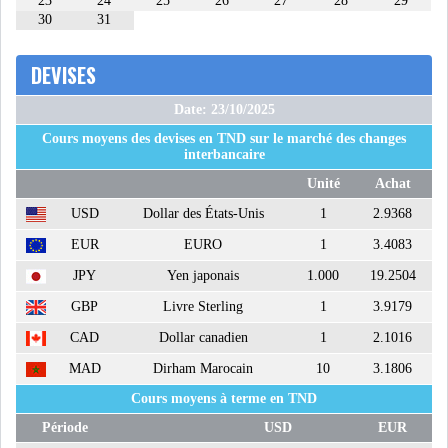
23
24
25
26
27
28
29
30
31
DEVISES
Date: 23/10/2025
Cours moyens des devises en TND sur le marché des changes
interbancaire
Unité
Achat
USD
Dollar des États-Unis
1
2.9368
EUR
EURO
1
3.4083
JPY
Yen japonais
1.000
19.2504
GBP
Livre Sterling
1
3.9179
CAD
Dollar canadien
1
2.1016
MAD
Dirham Marocain
10
3.1806
Cours moyens à terme en TND
Période
USD
EUR