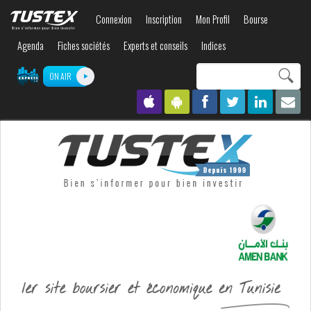
Aller au
Connexion
Inscription
Mon Profil
Bourse
contenu
principal
Agenda
Fiches sociétés
Experts et conseils
Indices
Search this site
ON AIR
Formulaire de
recherche