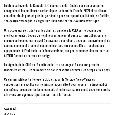
Fidèle à sa légende, la Renault CLIO demeure indétrônable sur son segment en
GRAPHIQUE TUNINDEX
enregistrant les meilleures ventes depuis le début de l’année 2021 et en attirant
une clientèle de plus en plus large séduite par son rapport qualité prix, sa fiabilité,
son design dynamique, sa signature lumineuse et son évolution stylistique.
Un succès qui se traduit par les chiffres qui place la CLIO sur le podium des
GRAPHIQUE DU TUNINDEX
meilleures ventes depuis de nombreuses années et aussi par une adhésion à la
marque au losange qui réussit à convaincre ses clients avec un renouvellement de
gamme murement étudié et des améliorations sur ses modèles touchant aux
équipements, à l’habitacle, à l’aérodynamisme, aux performances des moteurs et
à l’ADN Renault en termes de design.
RSS ANALYSES QUOTIDIENNES
RSS ANALYSES HEBDOMADAIRES
La légende de la CLIO a été écrite en lettres de longévité avec son premier
RSS ZOOMS
lancement en 1990 et en nombre de consécrations à travers les temps et les pays.
Ce dernier plébiscite honore la CLIO et aussi le Service Après-Vente du
SECTEURS
concessionnaire ARTES qui ne ménage aucun effort pour assurer la disponibilité
des pièces, prodiguer les bons conseils et optimiser sa proximité avec ses clients
à travers ses agences réparties sur toute la Tunisie.
ASSURANCES
PHARMACEUTIQUE
Société :
ARTES
BANCAIRE
AUDIOVISUEL