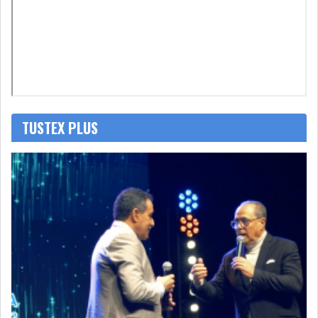
RSS
FINANCE
FISCALITE
TUSTEX PLUS
ENTRÉE EN VIGUEUR DE LA
TAXE SUR LE PATR...
FISCALITÉ : LONGUE LISTE
DES ACTIVITÉS Q...
BOURSE DE TUNIS : UN OUTIL