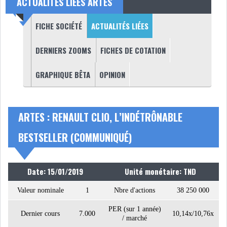
ACTUALITÉS LIÉES ARTES
NOMINATIONS
NOTATION
(ONGLET ACTIF)
FICHE SOCIÉTÉ
ACTUALITÉS LIÉES
PRIVATISATION & OPV
RAPPORTS DE GESTION
DERNIERS ZOOMS
FICHES DE COTATION
GRAPHIQUE BÊTA
OPINION
INDICATEURS
DIVERS
INTERMÉDIAIRES
OPINION
ANALYSE MARCHÉ
ARTES : RENAULT CLIO, L’INDÉTRÔNABLE
BESTSELLER (COMMUNIQUÉ)
SONDAGES
COMMUNIQUÉS DE
PRESSE
Date: 15/01/2019
Unité monétaire: TND
Valeur nominale
1
Nbre d'actions
38 250 000
PER (sur 1 année)
BOURSE DE TUNIS : UN BILAN
Dernier cours
7.000
10,14x/10,76x
/ marché
HEBDOMADAIRE...