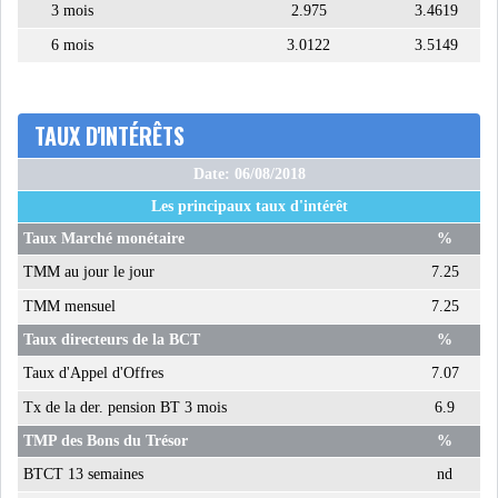
3 mois
2.975
3.4619
6 mois
3.0122
3.5149
TAUX D'INTÉRÊTS
Date: 06/08/2018
Les principaux taux d'intérêt
Taux Marché monétaire
%
TMM au jour le jour
7.25
TMM mensuel
7.25
Taux directeurs de la BCT
%
Taux d'Appel d'Offres
7.07
Tx de la der. pension BT 3 mois
6.9
TMP des Bons du Trésor
%
BTCT 13 semaines
nd