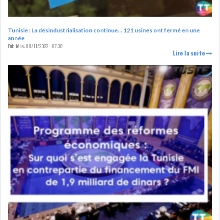
LE DÉFICIT COURANT SE
CREUSE À NOUVEAU,...
Tunisie : La désindustrialisation continue… 121 usines ont fermé en une
année
Publié le:
08/11/2022 - 07:38
Lire la suite
INS : L'INFLATION RECULE À
5,1% EN...
IRADA : PREMIER APPEL À
FONDATION POUR L...
RSS
POLITIQUE
ELECTIONS
ACTUALITÉS
PRÉSIDENTIELLES
GOUVERNEMENT