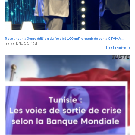
DE FINANCEMEN...
LE CALENDRIER FISCAL ET
SOCIAL 2021: LES...
Retour sur la 3ème édition du "projet 100 md" organisée par la CTAMA...
Publié le:
10/12/2025 - 12:31
RSS
Lire la suite
ECONOMIE
ACTUALITÉS
EMPLOI
ÉCONOMIQUES
PRIVATISATION
NOMINATION
ACTUALITÉS DES
DEVISES
SOCIÉTÉS