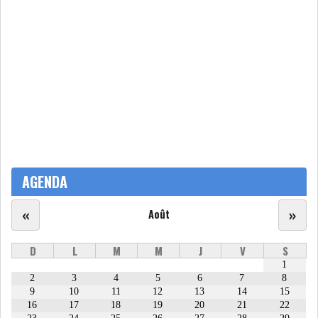
LE PÉTROLE SE STABILISE
SOUS LES 80 DOLL...
DANS UNE ÈRE DE FAIBLE
CROISSANCE, L...
RSS
INTERVIEWS
AGENDA
TUSTEX PLUS
«
»
Août
D
L
M
M
J
V
S
1
2
3
4
5
6
7
8
9
10
11
12
13
14
15
16
17
18
19
20
21
22