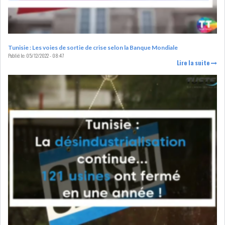
LOI DE FINANCE
ENERGIE
MATIÈRES PREMIÈRES
RATING
Tunisie : Les voies de sortie de crise selon la Banque Mondiale
Publié le:
05/12/2022 - 08:47
Lire la suite
MÉDIAS
EDUCATION
TOURISME
DONNÉES
MACROÉCONOMIQUES
HAUSSE DES RÉSERVES DE
DEVISES À 97 JOUR...