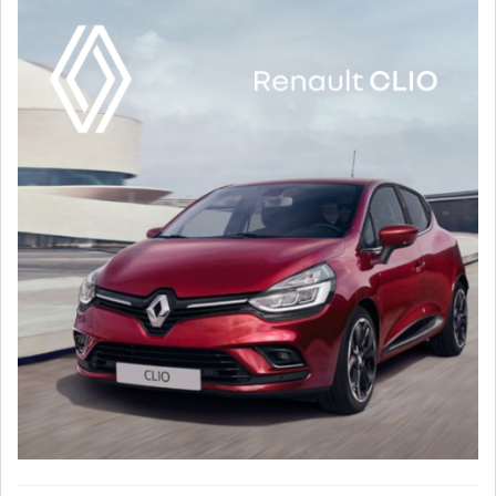
COURS DU JOUR
ANALYSE QUOTIDIENNE
ANALYSE HEBDOMADAIRE
ZOOM ENTREPRISE
HISTORIQUE DES ZOOMS
ARCHIVES DES COURS
HISTORIQUE ANALYSES HEBDOMADAIRES
SICAV