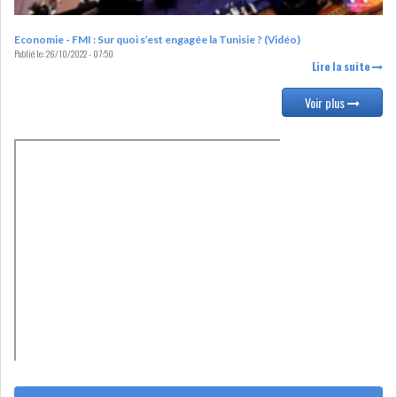
DIVERS
ASSEMBLÉE DES
Economie - FMI : Sur quoi s’est engagée la Tunisie ? (Vidéo)
REPRÉSENTANTS DU
Publié le:
26/10/2022 - 07:50
Lire la suite
PEUPLE (ARP)
Voir plus
SAIED LIMOGE LA MINISTRE DE
L'INDUS...
SLAH ZOUARI NOMMÉ
MINISTRE DE L'ÉQU...
SARRA ZAAFRANI ZENZRI
NOUVELLE CHEFFE DU...