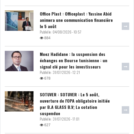
RSS
Office Plast : Officeplast : Yassine Abid
FINANCE
animera une communication financière
le 5 août
Publié le :
04/08/2026 - 10:57
884
FISCALITE
Moez Hadidane : la suspension des
échanges en Bourse tunisienne : un
signal clé pour les investisseurs
Publié le :
31/07/2026 - 12:21
ENTRÉE EN VIGUEUR DE LA
678
TAXE SUR LE PATR...
SOTUVER : SOTUVER : Le 5 août,
ouverture de l'OPA obligatoire initiée
FISCALITÉ : LONGUE LISTE
par B.A GLASS B.V; La cotation
DES ACTIVITÉS Q...
suspendue
Publié le :
31/07/2026 - 17:01
627
BOURSE DE TUNIS : UN OUTIL