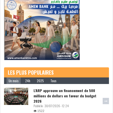
L’ATB RENFORCE SON
ENGAGEMENT AUPRÈS DES...
OFFICE PLAST : UNE LEVÉE DE
FONDS AU SER...
LES PLUS POPULAIRES
OFFICEPLAST : YASSINE ABID
ANIMERA UNE C...
Un mois
24h
2025
Tous
L'ARP approuve un financement de 500
millions de dollars en faveur du budget
ENNAKL LÈVE 60 MD SUR LE
2026
MARCHÉ OBLIGATA...
Publié le :
30/07/2026 - 12:24
1522