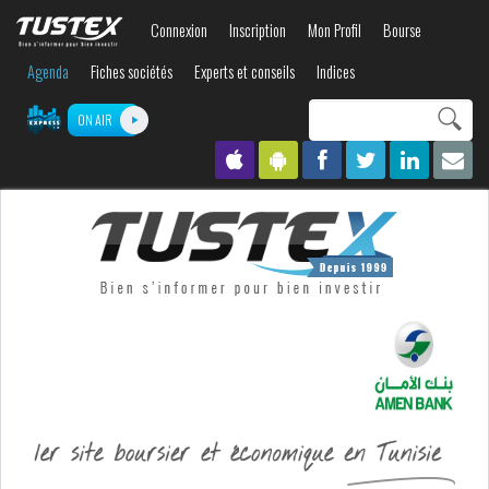
Aller au
Connexion
Inscription
Mon Profil
Bourse
contenu
principal
Agenda
Fiches sociétés
Experts et conseils
Indices
Search this site
ON AIR
Formulaire de
recherche