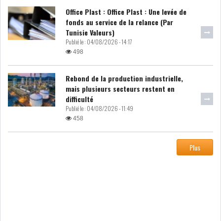
DE FINANCEMEN...
Office Plast : Office Plast : Une levée de
fonds au service de la relance (Par
Tunisie Valeurs)
LE CALENDRIER FISCAL ET
Publié le :
04/08/2026 - 14:17
SOCIAL 2021: LES...
498
RSS
Rebond de la production industrielle,
mais plusieurs secteurs restent en
difficulté
ECONOMIE
Publié le :
04/08/2026 - 11:49
458
ACTUALITÉS
EMPLOI
Plus
ÉCONOMIQUES
PRIVATISATION
NOMINATION
ACTUALITÉS DES
DEVISES
SOCIÉTÉS