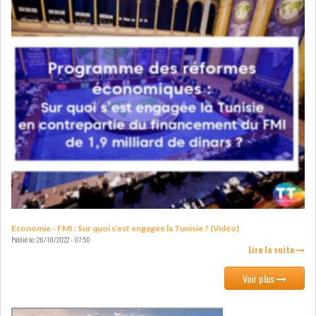
LEASING
LOGISTIQUE ET
TRANSPORT
SANTÉ
TOURSIME
DISTRIBUTION
COMPOSANTS
AUTOMOBILES
CHIMIE
DISTRIBUTION
AUTOMOBILE
FINANCIER
IMMOBILIER
Economie - FMI : Sur quoi s’est engagée la Tunisie ? (Vidéo)
Publié le:
26/10/2022 - 07:50
Lire la suite
HOLDING
INDUSTRIEL
Voir plus
AGRO-ALIMENTAIRE
DIVERS