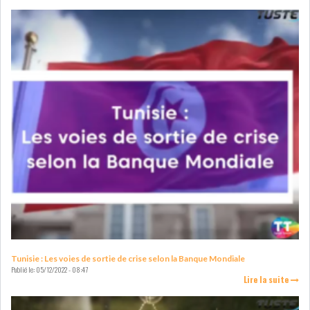
COURS DU JOUR
ANALYSE QUOTIDIENNE
ANALYSE HEBDOMADAIRE
ZOOM ENTREPRISE
HISTORIQUE DES ZOOMS
ARCHIVES DES COURS
HISTORIQUE ANALYSES HEBDOMADAIRES
Tunisie : Les voies de sortie de crise selon la Banque Mondiale
Publié le:
05/12/2022 - 08:47
Lire la suite
SICAV