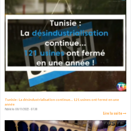
GRAPHIQUE TUNINDEX
GRAPHIQUE DU TUNINDEX
RSS ANALYSES QUOTIDIENNES
RSS ANALYSES HEBDOMADAIRES
RSS ZOOMS
SECTEURS
Tunisie : La désindustrialisation continue… 121 usines ont fermé en une
année
Publié le:
08/11/2022 - 07:38
Lire la suite
ASSURANCES
PHARMACEUTIQUE
BANCAIRE
AUDIOVISUEL