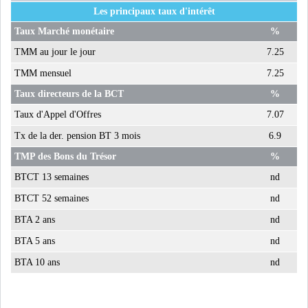
Les principaux taux d'intérêt
MICHKET SLAMA KHALDI
REMPLACE SIHEM BOUG...
Taux Marché monétaire
%
TMM au jour le jour
7.25
RSS
TMM mensuel
7.25
Taux directeurs de la BCT
%
MAGHREB
Taux d'Appel d'Offres
7.07
Tx de la der. pension BT 3 mois
6.9
ALGÉRIE
MAROC
TMP des Bons du Trésor
%
BTCT 13 semaines
nd
LIBYE
MAURITANIE
BTCT 52 semaines
nd
BTA 2 ans
nd
BTA 5 ans
nd
BTA 10 ans
nd
MAURITANIE : MATTEL LANCE
SA SOLUTION DE...