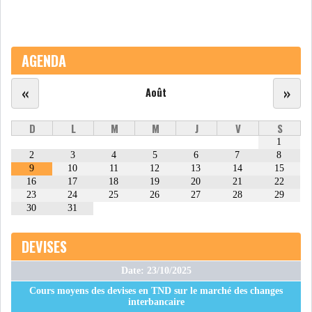
LE DÉFICIT COURANT SE
CREUSE À NOUVEAU,...
AGENDA
INS : L'INFLATION RECULE À
«
»
Août
5,1% EN...
D
L
M
M
J
V
S
1
IRADA : PREMIER APPEL À
2
3
4
5
6
7
8
FONDATION POUR L...
9
10
11
12
13
14
15
16
17
18
19
20
21
22
23
24
25
26
27
28
29
RSS
30
31
POLITIQUE
DEVISES
Date: 23/10/2025
ELECTIONS
ACTUALITÉS
Cours moyens des devises en TND sur le marché des changes
PRÉSIDENTIELLES
GOUVERNEMENT
interbancaire