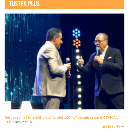
TUSTEX PLUS
LE CMF ET LA BANQUE DE
FRANCE RENFORCENT...
OFFICEPLAST CHERCHE DEUX
ADMINISTRATEURS...
L’ATB RENFORCE SON
ENGAGEMENT AUPRÈS DES...
RSS
COTATION ET ANALYSES
Retour sur la 3ème édition du "projet 100 md" organisée par la CTAMA...
Publié le:
10/12/2025 - 12:31
Lire la suite
FICHES SOCIÉTÉS