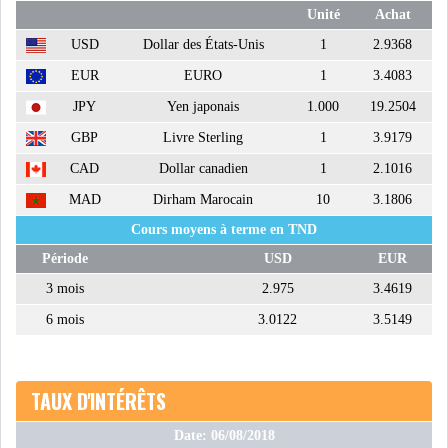
Unité
Achat
DIVERS
ASSEMBLÉE DES
USD
Dollar des États-Unis
1
2.9368
REPRÉSENTANTS DU
PEUPLE (ARP)
EUR
EURO
1
3.4083
JPY
Yen japonais
1.000
19.2504
GBP
Livre Sterling
1
3.9179
CAD
Dollar canadien
1
2.1016
MAD
Dirham Marocain
10
3.1806
SAIED LIMOGE LA MINISTRE DE
L'INDUS...
Cours moyens à terme en TND
Période
USD
EUR
3 mois
2.975
3.4619
SLAH ZOUARI NOMMÉ
MINISTRE DE L'ÉQU...
6 mois
3.0122
3.5149
SARRA ZAAFRANI ZENZRI
TAUX D'INTÉRÊTS
NOUVELLE CHEFFE DU...
Date: 06/08/2018